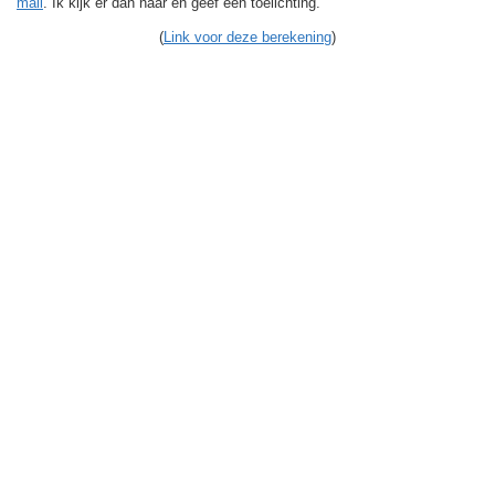
mail
. Ik kijk er dan naar en geef een toelichting.
(
Link voor deze berekening
)