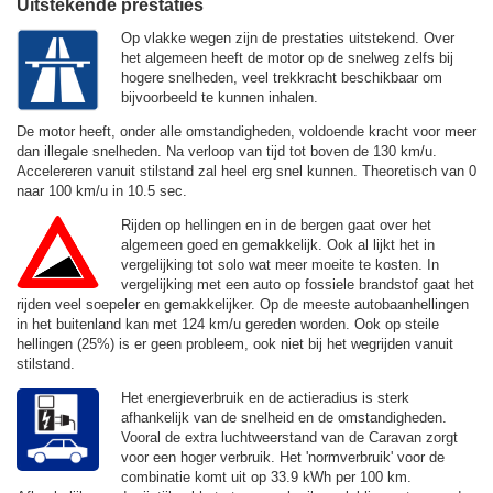
Uitstekende prestaties
Op vlakke wegen zijn de prestaties uitstekend. Over
het algemeen heeft de motor op de snelweg zelfs bij
hogere snelheden, veel trekkracht beschikbaar om
bijvoorbeeld te kunnen inhalen.
De motor heeft, onder alle omstandigheden, voldoende kracht voor meer
dan illegale snelheden. Na verloop van tijd tot boven de
130 km/u.
Accelereren vanuit stilstand zal heel erg snel kunnen. Theoretisch van 0
naar 100 km/u in 10.5 sec.
Rijden op hellingen en in de bergen gaat over het
algemeen goed en gemakkelijk. Ook al lijkt het in
vergelijking tot solo wat meer moeite te kosten. In
vergelijking met een auto op fossiele brandstof gaat het
rijden veel soepeler en gemakkelijker. Op de meeste autobaanhellingen
in het buitenland kan met
124 km/u
gereden worden. Ook op steile
hellingen (25%) is er geen probleem, ook niet bij het wegrijden vanuit
stilstand.
Het energieverbruik en de actieradius is sterk
afhankelijk van de snelheid en de omstandigheden.
Vooral de extra luchtweerstand van de Caravan zorgt
voor een hoger verbruik. Het 'normverbruik' voor de
combinatie komt uit op 33.9 kWh per 100 km.