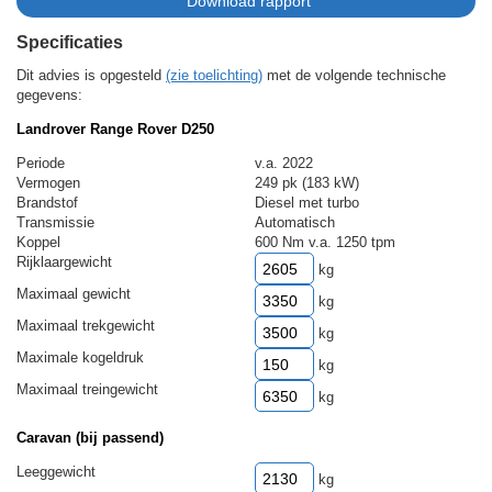
Specificaties
Dit advies is opgesteld
(zie toelichting)
met de volgende technische
gegevens:
Landrover Range Rover D250
Periode
v.a. 2022
Vermogen
249 pk (183 kW)
Brandstof
Diesel met turbo
Transmissie
Automatisch
Koppel
600 Nm v.a. 1250 tpm
Rijklaargewicht
kg
Maximaal gewicht
kg
Maximaal trekgewicht
kg
Maximale kogeldruk
kg
Maximaal treingewicht
kg
Caravan (bij passend)
Leeggewicht
kg