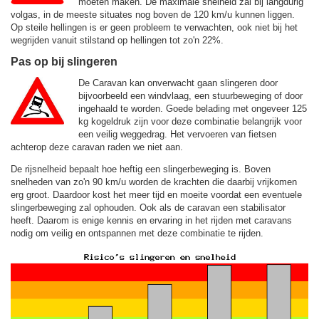
moeten maken. De maximale snelheid zal bij langdurig
volgas, in de meeste situates nog boven de
120 km/u
kunnen liggen.
Op steile hellingen is er geen probleem te verwachten, ook niet bij het
wegrijden vanuit stilstand op hellingen tot zo'n 22%.
Pas op bij slingeren
De Caravan kan onverwacht gaan slingeren door
bijvoorbeeld een windvlaag, een stuurbeweging of door
ingehaald te worden. Goede belading met ongeveer 125
kg kogeldruk zijn voor deze combinatie belangrijk voor
een veilig weggedrag. Het vervoeren van fietsen
achterop deze caravan raden we niet aan.
De rijsnelheid bepaalt hoe heftig een slingerbeweging is. Boven
snelheden van zo'n 90 km/u worden de krachten die daarbij vrijkomen
erg groot. Daardoor kost het meer tijd en moeite voordat een eventuele
slingerbeweging zal ophouden. Ook als de caravan een stabilisator
heeft. Daarom is enige kennis en ervaring in het rijden met caravans
nodig om veilig en ontspannen met deze combinatie te rijden.