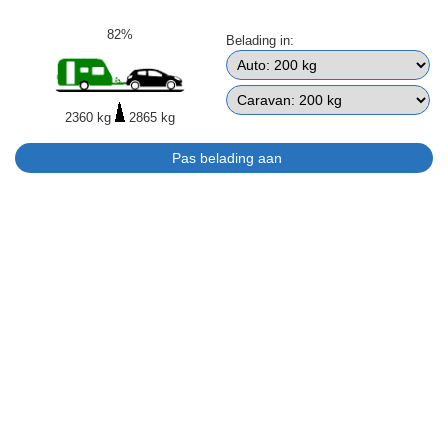
82%
Belading in:
2360 kg
2865 kg