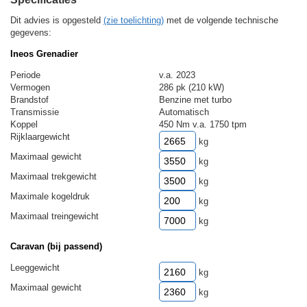
Dit advies is opgesteld
(zie toelichting)
met de volgende technische
gegevens:
Ineos Grenadier
Periode
v.a. 2023
Vermogen
286 pk (210 kW)
Brandstof
Benzine met turbo
Transmissie
Automatisch
Koppel
450 Nm v.a. 1750 tpm
Rijklaargewicht
kg
Maximaal gewicht
kg
Maximaal trekgewicht
kg
Maximale kogeldruk
kg
Maximaal treingewicht
kg
Caravan (bij passend)
Leeggewicht
kg
Maximaal gewicht
kg