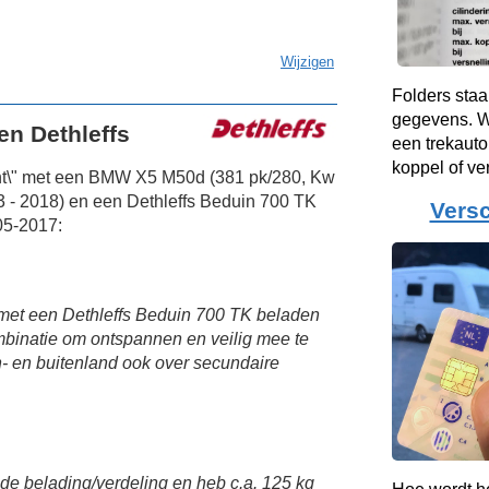
Wijzigen
Folders staa
gegevens. Wa
n Dethleffs
een trekauto
koppel of v
ant\" met een BMW X5 M50d (381 pk/280, Kw
 - 2018) en een Dethleffs Beduin 700 TK
Versc
05-2017:
et een Dethleffs Beduin 700 TK beladen
mbinatie om ontspannen en veilig mee te
n- en buitenland ook over secundaire
ede belading/verdeling en heb c.a. 125 kg