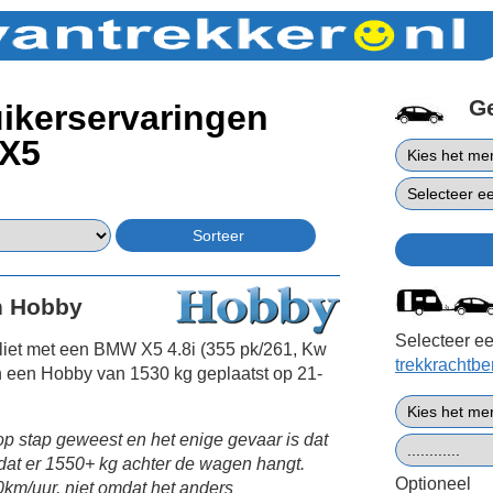
G
ikerservaringen
X5
n Hobby
Selecteer ee
liet met een BMW X5 4.8i (355 pk/261, Kw
trekkrachtb
 een Hobby van 1530 kg geplaatst op 21-
p stap geweest en het enige gevaar is dat
t dat er 1550+ kg achter de wagen hangt.
Optioneel
00km/uur, niet omdat het anders