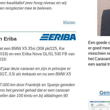
en kwalitatief zeer hoog niveau en wij
en reisplezier mee te beleven.
Wijzigen
n Eriba
Een goede co
er goed mee
et een BMW X5 35xi (306 pk/225, Kw
misschien no
 2018) en een Eriba Nova GL/SL 530 FB van
het Caravant
018:
een aantal t
 jaar deze caravan en zijn in principe er
GT, 3.5i als trekauto en nu een BMW X5
 7.000 km door Frankrijk en Spanje gereden
ens het gevoel gehad dat er een caravan
Gen
sneller dan 100 km/u en bij afdalingen 90