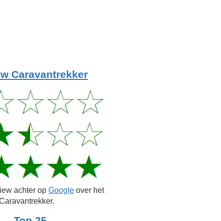
w Caravantrekker
view achter op
Google
over het
Caravantrekker.
Top 25