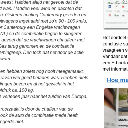
eweest. Hadden altijd het gevoel dat de
d was. Hadden veel wind en dachten dat
n. Gisteren richting Canterbury gereden en
chtwagens ingehaald met zo'n 90 - 100 km/u,
or Canterbury een Engelse vrachtwagen
 NL) en de combinatie begon te slingeren
Het oordeel 
et gevoel dat de vrachtwagen chauffeur met
conclusie sa
 Gas terug genomen en de combiantie
vraagt een 
remingreep. Den toch dat het door de actie
Vandaar dat
kwam.
een E-book i
met informat
n en hebben zoiets nog nooit meegemaakt.
caravan wel goed beladen was. Hebben niets
Hoe me
ngen boven en al het gewicht in het
ldruk ca. 100 kg.
ls verleden jaar naar het zuiden van Europa.
roorzaakt is door de chaffeur van de
ook de auto de combinatie mede heeft
ngerde niet.