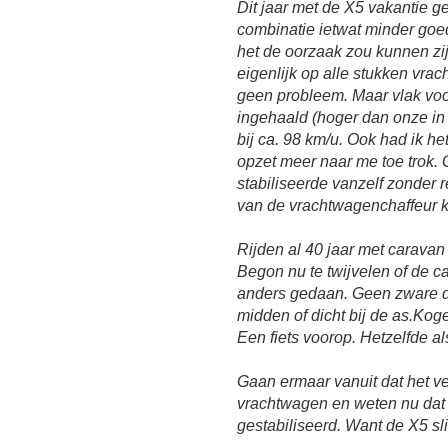
Dit jaar met de X5 vakantie g
combinatie ietwat minder goe
het de oorzaak zou kunnen zij
eigenlijk op alle stukken vra
geen probleem. Maar vlak vo
ingehaald (hoger dan onze in
bij ca. 98 km/u. Ook had ik h
opzet meer naar me toe trok.
stabiliseerde vanzelf zonder 
van de vrachtwagenchaffeur 
Rijden al 40 jaar met carava
Begon nu te twijvelen of de 
anders gedaan. Geen zware di
midden of dicht bij de as.Koge
Een fiets voorop. Hetzelfde a
Gaan ermaar vanuit dat het ve
vrachtwagen en weten nu dat 
gestabiliseerd. Want de X5 sli