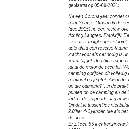
geplaatst op 05-09-2021:
Na een Corona-jaar zonder cara
naar Spanje. Omdat dit de ee
(dec 2015) nu een review over
richting Langres, Frankrijk. 
De caravan ligt super-stabiel
auto altijd een reserve-ladin
kracht voor als het nodig is. 
wordt bijgeladen bij remmen o
laadt de motor de accu bij. Wel
camping oprijden dit volledig
aankomt op je plek. Alsof de 
op die camping?". In de praktij
punten op de camping en de 8
laden, de volgende dag al weer
Omdat je tussentijds niet bijla
2.0liter 4-Cylinder, die als he
de accu.
Er zit een 85 liter benzinetan