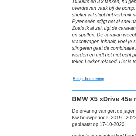
1650km en 3 x tanken, nu gemid
overdreven vaak bij de pomp. 
sneller wil stijgt het verbruik
Pyreneeën stijgt het al snel n
Zoals ik al zei, ligt de carava
en spullen. De caravan weegt
vrachtwagen inhaalt, voel je
slingeren gaat de combinatie n
worden en rijdt het niet echt 
teller. Lekker relaxed. Het is t
Bekijk berekening
BMW X5 xDrive 45e m
De ervaring van gert de jage
Kw bouwperiode: 2019 - 2023
geplaatst op 17-10-2020:
perfecte caravantrekker! heer