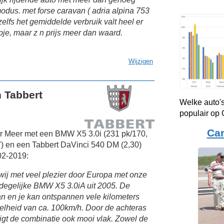
odus. met forse caravan ( adria alpina 753
 zelfs het gemiddelde verbruik valt heel er
pje, maar z n prijs meer dan waard.
Wijzigen
 Tabbert
Welke auto's
populair op
Ca
er Meer met een BMW X5 3.0i (231 pk/170,
) en een Tabbert DaVinci 540 DM (2,30)
02-2019:
 wij met veel plezier door Europa met onze
degelijke BMW X5 3.0iA uit 2005. De
an en je kan ontspannen vele kilometers
elheid van ca. 100km/h. Door de achteras
gt de combinatie ook mooi vlak. Zowel de