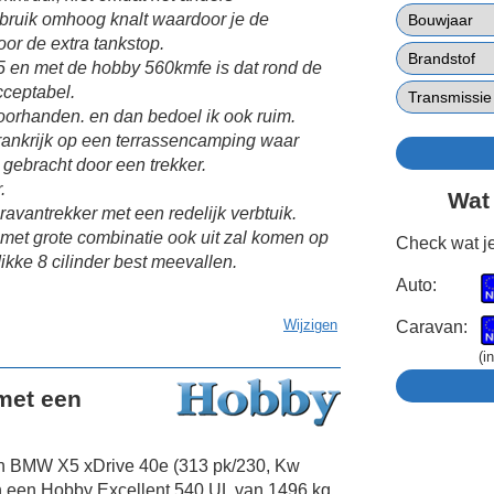
bruik omhoog knalt waardoor je de
oor de extra tankstop.
,5 en met de hobby 560kmfe is dat rond de
cceptabel.
voorhanden. en dan bedoel ik ook ruim.
frankrijk op een terrassencamping waar
ebracht door een trekker.
.
Wat
ravantrekker met een redelijk verbtuik.
met grote combinatie ook uit zal komen op
Check wat je
dikke 8 cilinder best meevallen.
Auto:
Wijzigen
Caravan:
(i
met een
n BMW X5 xDrive 40e (313 pk/230, Kw
n een Hobby Excellent 540 UL van 1496 kg