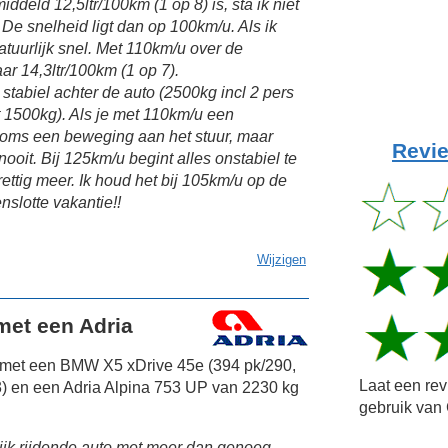
deld 12,5ltr/100km (1 op 8) is, sta ik niet
De snelheid ligt dan op 100km/u. Als ik
 natuurlijk snel. Met 110km/u over de
aar 14,3ltr/100km (1 op 7).
n stabiel achter de auto (2500kg incl 2 pers
 1500kg). Als je met 110km/u een
 soms een beweging aan het stuur, maar
Revie
ooit. Bij 125km/u begint alles onstabiel te
prettig meer. Ik houd het bij 105km/u op de
enslotte vakantie!!
Wijzigen
et een Adria
r met een BMW X5 xDrive 45e (394 pk/290,
Laat een re
) en een Adria Alpina 753 UP van 2230 kg
gebruik van 
lijk rijdende auto met meer dan genoeg