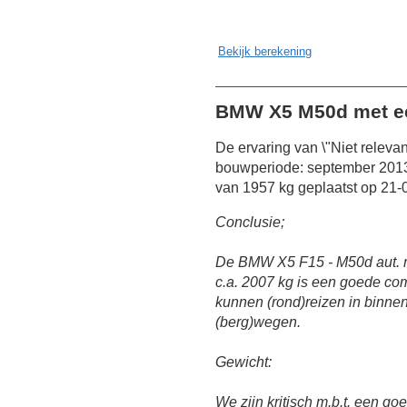
Bekijk berekening
BMW X5 M50d met ee
De ervaring van \"Niet relev
bouwperiode: september 2013
van 1957 kg geplaatst op 21-
Conclusie;
De BMW X5 F15 - M50d aut. m
c.a. 2007 kg is een goede co
kunnen (rond)reizen in binne
(berg)wegen.
Gewicht:
We zijn kritisch m.b.t. een go