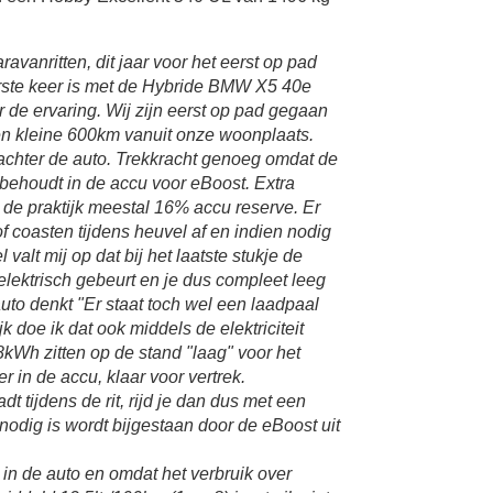
vanritten, dit jaar voor het eerst op pad
rste keer is met de Hybride BMW X5 40e
 de ervaring. Wij zijn eerst op pad gegaan
Een kleine 600km vanuit onze woonplaats.
 achter de auto. Trekkracht genoeg omdat de
g behoudt in de accu voor eBoost. Extra
In de praktijk meestal 16% accu reserve. Er
f coasten tijdens heuvel af en indien nodig
 valt mij op dat bij het laatste stukje de
 elektrisch gebeurt en je dus compleet leeg
auto denkt "Er staat toch wel een laadpaal
k doe ik dat ook middels de elektriciteit
kWh zitten op de stand "laag" voor het
 in de accu, klaar voor vertrek.
adt tijdens de rit, rijd je dan dus met een
t nodig is wordt bijgestaan door de eBoost uit
k in de auto en omdat het verbruik over