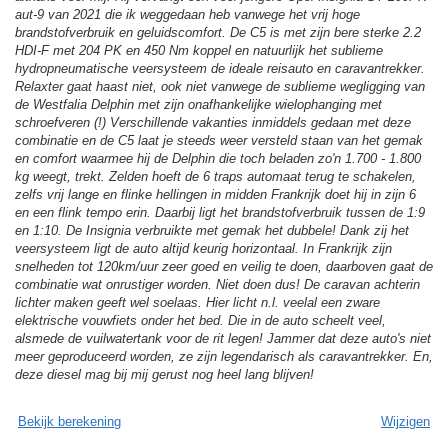
aut-9 van 2021 die ik weggedaan heb vanwege het vrij hoge
brandstofverbruik en geluidscomfort. De C5 is met zijn bere sterke 2.2
HDI-F met 204 PK en 450 Nm koppel en natuurlijk het sublieme
hydropneumatische veersysteem de ideale reisauto en caravantrekker.
Relaxter gaat haast niet, ook niet vanwege de sublieme wegligging van
de Westfalia Delphin met zijn onafhankelijke wielophanging met
schroefveren (!) Verschillende vakanties inmiddels gedaan met deze
combinatie en de C5 laat je steeds weer versteld staan van het gemak
en comfort waarmee hij de Delphin die toch beladen zo'n 1.700 - 1.800
kg weegt, trekt. Zelden hoeft de 6 traps automaat terug te schakelen,
zelfs vrij lange en flinke hellingen in midden Frankrijk doet hij in zijn 6
en een flink tempo erin. Daarbij ligt het brandstofverbruik tussen de 1:9
en 1:10. De Insignia verbruikte met gemak het dubbele! Dank zij het
veersysteem ligt de auto altijd keurig horizontaal. In Frankrijk zijn
snelheden tot 120km/uur zeer goed en veilig te doen, daarboven gaat de
combinatie wat onrustiger worden. Niet doen dus! De caravan achterin
lichter maken geeft wel soelaas. Hier licht n.l. veelal een zware
elektrische vouwfiets onder het bed. Die in de auto scheelt veel,
alsmede de vuilwatertank voor de rit legen! Jammer dat deze auto's niet
meer geproduceerd worden, ze zijn legendarisch als caravantrekker. En,
deze diesel mag bij mij gerust nog heel lang blijven!
Bekijk berekening
Wijzigen