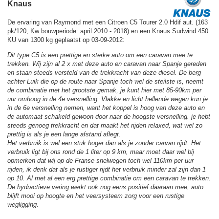
Knaus
De ervaring van Raymond met een Citroen C5 Tourer 2.0 Hdif aut. (163
pk/120, Kw bouwperiode: april 2010 - 2018) en een Knaus Sudwind 450
KU van 1300 kg geplaatst op 03-09-2012:
Dit type C5 is een prettige en sterke auto om een caravan mee te
trekken. Wij zijn al 2 x met deze auto en caravan naar Spanje gereden
en staan steeds versteld van de trekkracht van deze diesel. De berg
achter Luik die op de route naar Spanje toch wel de steilste is, neemt
de combinatie met het grootste gemak, je kunt hier met 85-90km per
uur omhoog in de 4e versnelling. Vlakke en licht hellende wegen kun je
in de 6e versnelling nemen, want het koppel is hoog van deze auto en
de automaat schakeld gewoon door naar de hoogste versnelling. je hebt
steeds genoeg trekkracht en dat maakt het rijden relaxed, wat wel zo
prettig is als je een lange afstand aflegt.
Het verbruik is wel een stuk hoger dan als je zonder carvan rijdt. Het
verbruik ligt bij ons rond de 1 liter op 9 km, maar moet daar wel bij
opmerken dat wij op de Franse snelwegen toch wel 110km per uur
rijden, ik denk dat als je rustiger rijdt het verbruik minder zal zijn dan 1
op 10. Al met al een erg prettige combinatie om een caravan te trekken.
De hydractieve vering werkt ook nog eens positief daaraan mee, auto
blijft mooi op hoogte en het veersysteem zorg voor een rustige
wegligging.