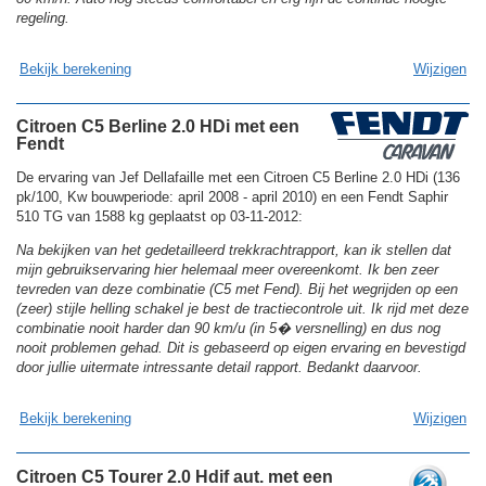
regeling.
Bekijk berekening
Wijzigen
Citroen C5 Berline 2.0 HDi met een
Fendt
De ervaring van Jef Dellafaille met een Citroen C5 Berline 2.0 HDi (136
pk/100, Kw bouwperiode: april 2008 - april 2010) en een Fendt Saphir
510 TG van 1588 kg geplaatst op 03-11-2012:
Na bekijken van het gedetailleerd trekkrachtrapport, kan ik stellen dat
mijn gebruikservaring hier helemaal meer overeenkomt. Ik ben zeer
tevreden van deze combinatie (C5 met Fend). Bij het wegrijden op een
(zeer) stijle helling schakel je best de tractiecontrole uit. Ik rijd met deze
combinatie nooit harder dan 90 km/u (in 5� versnelling) en dus nog
nooit problemen gehad. Dit is gebaseerd op eigen ervaring en bevestigd
door jullie uitermate intressante detail rapport. Bedankt daarvoor.
Bekijk berekening
Wijzigen
Citroen C5 Tourer 2.0 Hdif aut. met een