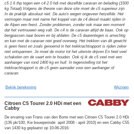
c5 1.6 thp tegen een c4 2.0 hdi met dezelfde caravan en belading (1500
kg Totaal).Volgens de theorie van deze site moet de c5 superieur zijn.
In de praktijk absoluut niet. De auto's wegen ongeveer hetzelfde. Het
vermogen maar met name het koppel van de c4 diesel maakt rijden in
de Alpen een feest. Zonder problemen, zonder ook maar een moment
dat het vertrouwen weg valt. De c4 is de caravan altijd de baas. Ook op
bergpassen naar boven en bij afdalen. De c5 daarentegen is amechtig
en kan met de caravan niet goed overweg. Het trekken van dit gewicht
is geen feest en zoals genoemd in het trekkrachtrapport is rijden zeker
niet ontspannen. Je moet de motor tot het uiterste drijven En heel veel
schakelen om de vaart erin te houden. Ook rij ik de c5 veel met een
aanhanger van rond 1400 kg en huif. In tegenstelling tot het
trekkrachtrapport is de c5 geen aanrader voor een aanhanger of
caravan.
Bekijk berekening
Wijzigen
Citroen C5 Tourer 2.0 HDi met een
Cabby
De ervaring van Frans van den Borre met een Citroen C5 Tourer 2.0 HDi
(136 pk/100, Kw bouwperiode: april 2008 - april 2010) en een Cabby C55
van 1430 kg geplaatst op 10-06-2016: