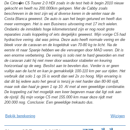
De Citro�n C5 Tourer 2.0 HDI zoals in de test heb ik begin 2010 nieuw
gekocht en heeft nu 200.000km gelopen. Met de Cabby zoals
beschreven in de test zijn wij al diverse keren in de winter naar de
Costa Blanca geweest. De auto is aan het begin getuned en heeft dus
meer vermogen. Het is een Business uitvoering met 17 inch wielen.
Ondanks de inmiddels hoge kilometerstand zijn er nog nooit grote
reparaties zoals koppeling of iets dergelijks geweest. Mijn vorige C5 had
hydractive vering. dat was prima. Deze auto heeft normale vering en die
bleek voor de caravan en de kogeldruk van 70-80 kg te licht. Na de
eerste rit naar Spanje hebben we die vervangen door MAD veren. Dit is
een enorme verbetering. De vering is solo niet te hard geworden en met
de caravan zakt hij niet meer door waardoor stabieler en keuring
horizontaal op de weg. Beslist aan te bevelen dus. Verder is er geen
vuiltje aan de lucht en kan je gemakkelijk 100-110 km per uur rijden. Het
verbruik dat solo 1 op 16 is wordt dan wel 2x zo hoog. Mijn ervaring is
dat dit bij iedere auto het geval is tenzij je niet harder dan 80-90 rijdt,
maar ook dan haal je geen 1 op 10. Al met al een geweldige combinatie.
De koppeling zal het mogelijk een keer begeven maar dat ligt ook aan
de rijstijl. Bij mijn vorige C5 met 155.000 km maar deze rijdt met
200.000 nog. Conclusie: Een geweldige trekauto dus.
Bekijk berekening
Wijzigen