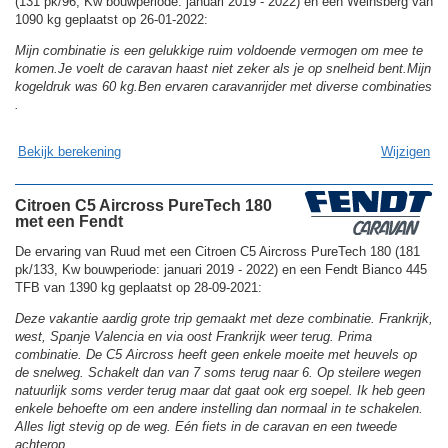
(131 pk/96, Kw bouwperiode: januari 2019 - 2022) en een Weinsberg van
1090 kg geplaatst op 26-01-2022:
Mijn combinatie is een gelukkige ruim voldoende vermogen om mee te
komen.Je voelt de caravan haast niet zeker als je op snelheid bent.Mijn
kogeldruk was 60 kg.Ben ervaren caravanrijder met diverse combinaties
.
Bekijk berekening
Wijzigen
Citroen C5 Aircross PureTech 180
met een Fendt
De ervaring van Ruud met een Citroen C5 Aircross PureTech 180 (181
pk/133, Kw bouwperiode: januari 2019 - 2022) en een Fendt Bianco 445
TFB van 1390 kg geplaatst op 28-09-2021:
Deze vakantie aardig grote trip gemaakt met deze combinatie. Frankrijk,
west, Spanje Valencia en via oost Frankrijk weer terug. Prima
combinatie. De C5 Aircross heeft geen enkele moeite met heuvels op
de snelweg. Schakelt dan van 7 soms terug naar 6. Op steilere wegen
natuurlijk soms verder terug maar dat gaat ook erg soepel. Ik heb geen
enkele behoefte om een andere instelling dan normaal in te schakelen.
Alles ligt stevig op de weg. Eén fiets in de caravan en een tweede
achterop.