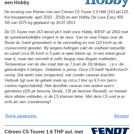
een Hobby
De ervaring van Reinier met een Citroen C5 Tourer 2.0 Hdif (163 pk/120,
Kw bouwperiode: april 2010 - 2018) en een Hobby De Luxe Easy 400
SB van 1075 kg geplaatst op 26-07-2013:
De C5 Tourer met 163 diesel pk's trekt onze Hobby 400SF uit 2002 met
de spreekwoordelijke vingers in de neus. Van en naar Frejus over de
Route du Soleil grotendeels in 6e versnelling en met 110 km/h op de
cruisecontrol gereden. Bij langere hellingen zakt de snelheid natuurlijk
en vanaf circa 95 km/h in 5 pakt ie weer lekker op. In een enkel geval
naar 4, maar dan versnelt ie zelfs bergop naar illegale snelheden...
Temperatuur van de olie staat dan op 7 (van de 10) blokjes , i.p.v. de
gebruikelijke 6 blokjes. Stabiliteit is prima. Onze C5 heeft HydrActive3+
vering. Dat werkt zeer rustgevend, ook zonder caravan erachter.
Verbruik ligt over de gehele route op circa 1 liter op 9.5 km (airco
continu ingeschakeld). Heb dezelfde caravan met andere auto's
getrokken (105 pk benzine Skoda, 135 pk benzine Renault), en hoewel
deze allebei voldeden, is de C5 klassen beter. Met deze C5 voel je je
echt als een 'zonnekoning'!
Bekijk berekening
Wijzigen
Citroen C5 Tourer 1.6 THP aut. met