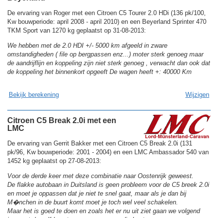
De ervaring van Roger met een Citroen C5 Tourer 2.0 HDi (136 pk/100,
Kw bouwperiode: april 2008 - april 2010) en een Beyerland Sprinter 470
TKM Sport van 1270 kg geplaatst op 31-08-2013:
We hebben met de 2.0 HDI +/- 5000 km afgeeld in zware
omstandigheden ( file op bergpassen enz...) moter sterk genoeg maar
de aandrijflijn en koppeling zijn niet sterk genoeg , verwacht dan ook dat
de koppeling het binnenkort opgeeft De wagen heeft +: 40000 Km
Bekijk berekening
Wijzigen
Citroen C5 Break 2.0i met een
LMC
De ervaring van Gerrit Bakker met een Citroen C5 Break 2.0i (131
pk/96, Kw bouwperiode: 2001 - 2004) en een LMC Ambassador 540 van
1452 kg geplaatst op 27-08-2013:
Voor de derde keer met deze combinatie naar Oostenrijk geweest.
De flakke autobaan in Duitsland is geen probleem voor de C5 breek 2.0i
en moet je oppassen dat je niet te snel gaat, maar als je dan bij
M�nchen in de buurt komt moet je toch wel veel schakelen.
Maar het is goed te doen en zoals het er nu uit ziet gaan we volgend