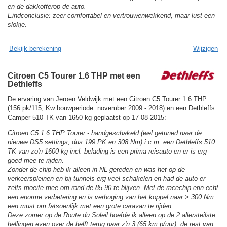
en de dakkofferop de auto.
Eindconclusie: zeer comfortabel en vertrouwenwekkend, maar lust een
slokje.
Bekijk berekening
Wijzigen
Citroen C5 Tourer 1.6 THP met een
Dethleffs
De ervaring van Jeroen Veldwijk met een Citroen C5 Tourer 1.6 THP
(156 pk/115, Kw bouwperiode: november 2009 - 2018) en een Dethleffs
Camper 510 TK van 1650 kg geplaatst op 17-08-2015:
Citroen C5 1.6 THP Tourer - handgeschakeld (wel getuned naar de
nieuwe DS5 settings, dus 199 PK en 308 Nm) i.c.m. een Dethleffs 510
TK van zo'n 1600 kg incl. belading is een prima reisauto en er is erg
goed mee te rijden.
Zonder de chip heb ik alleen in NL gereden en was het op de
verkeerspleinen en bij tunnels erg veel schakelen en had de auto er
zelfs moeite mee om rond de 85-90 te blijven. Met de racechip erin echt
een enorme verbetering en is verhoging van het koppel naar > 300 Nm
een must om fatsoenlijk met een grote caravan te rijden.
Deze zomer op de Route du Soleil hoefde ik alleen op de 2 allersteilste
hellingen even over de helft terug naar z'n 3 (65 km p/uur), de rest van