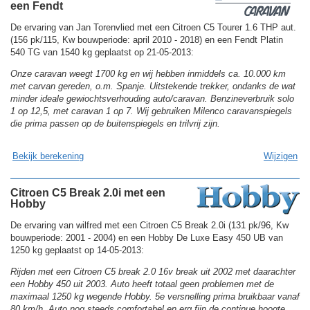
een Fendt
De ervaring van Jan Torenvlied met een Citroen C5 Tourer 1.6 THP aut.
(156 pk/115, Kw bouwperiode: april 2010 - 2018) en een Fendt Platin
540 TG van 1540 kg geplaatst op 21-05-2013:
Onze caravan weegt 1700 kg en wij hebben inmiddels ca. 10.000 km
met carvan gereden, o.m. Spanje. Uitstekende trekker, ondanks de wat
minder ideale gewiochtsverhouding auto/caravan. Benzineverbruik solo
1 op 12,5, met caravan 1 op 7. Wij gebruiken Milenco caravanspiegels
die prima passen op de buitenspiegels en trilvrij zijn.
Bekijk berekening
Wijzigen
Citroen C5 Break 2.0i met een
Hobby
De ervaring van wilfred met een Citroen C5 Break 2.0i (131 pk/96, Kw
bouwperiode: 2001 - 2004) en een Hobby De Luxe Easy 450 UB van
1250 kg geplaatst op 14-05-2013:
Rijden met een Citroen C5 break 2.0 16v break uit 2002 met daarachter
een Hobby 450 uit 2003. Auto heeft totaal geen problemen met de
maximaal 1250 kg wegende Hobby. 5e versnelling prima bruikbaar vanaf
80 km/h. Auto nog steeds comfortabel en erg fijn de continue hoogte