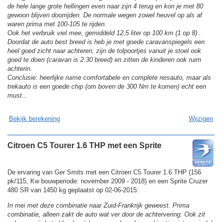
de hele lange grote hellingen even naar zijn 4 terug en kon je met 80
gewoon blijven doorrijden. De normale wegen zowel heuvel op als af
waren prima met 100-105 te rijden.
Ook het verbruik viel mee, gemiddeld 12,5 liter op 100 km (1 op 8) .
Doordat de auto best breed is heb je met goede caravanspiegels een
heel goed zicht naar achteren, zijn de tolpoortjes vanuit je stoel ook
goed te doen (caravan is 2.30 breed) en zitten de kinderen ook ruim
achterin.
Conclusie: heerlijke ruime comfortabele en complete reisauto, maar als
trekauto is een goede chip (om boven de 300 Nm te komen) echt een
must...
Bekijk berekening
Wijzigen
Citroen C5 Tourer 1.6 THP met een Sprite
De ervaring van Ger Smits met een Citroen C5 Tourer 1.6 THP (156
pk/115, Kw bouwperiode: november 2009 - 2018) en een Sprite Cruzer
480 SR van 1450 kg geplaatst op 02-06-2015:
In mei met deze combinatie naar Zuid-Frankrijk geweest. Prima
combinatie, alleen zakt de auto wat ver door de achtervering. Ook zit