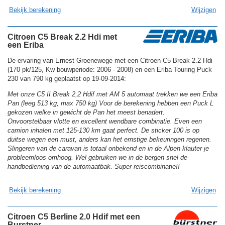
Bekijk berekening
Wijzigen
Citroen C5 Break 2.2 Hdi met
een Eriba
De ervaring van Ernest Groenewege met een Citroen C5 Break 2.2 Hdi
(170 pk/125, Kw bouwperiode: 2006 - 2008) en een Eriba Touring Puck
230 van 790 kg geplaatst op 19-09-2014:
Met onze C5 II Break 2,2 Hdif met AM 5 automaat trekken we een Eriba
Pan (leeg 513 kg, max 750 kg) Voor de berekening hebben een Puck L
gekozen welke in gewicht de Pan het meest benadert.
Onvoorstelbaar vlotte en excellent wendbare combinatie. Even een
camion inhalen met 125-130 km gaat perfect. De sticker 100 is op
duitse wegen een must, anders kan het ernstige bekeuringen regenen.
Slingeren van de caravan is totaal onbekend en in de Alpen klauter je
probleemloos omhoog. Wel gebruiken we in de bergen snel de
handbediening van de automaatbak. Super reiscombinatie!!
Bekijk berekening
Wijzigen
Citroen C5 Berline 2.0 Hdif met een
Burstner