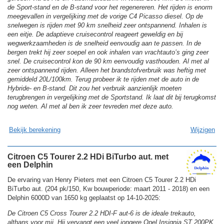
de Sport-stand en de B-stand voor het regenereren. Het rijden is enorm
meegevallen in vergelijking met de vorige C4 Picasso diesel. Op de
snelwegen is rijden met 90 km snelheid zeer ontspannend. Inhalen is
een eitje. De adaptieve cruisecontrol reageert geweldig en bij
wegwerkzaamheden is de snelheid eenvoudig aan te passen. In de
bergen trekt hij zeer soepel en ook inhalen van vrachtauto’s ging zeer
snel. De cruisecontrol kon de 90 km eenvoudig vasthouden. Al met al
zeer ontspannend rijden. Alleen het brandstofverbruik was heftig met
gemiddeld 20L/100km. Terug probeer ik te rijden met de auto in de
Hybride- en B-stand. Dit zou het verbruik aanzienlijk moeten
terugbrengen in vergelijking met de Sportstand. Ik laat dit bij terugkomst
nog weten. Al met al ben ik zeer tevreden met deze auto.
Bekijk berekening
Wijzigen
Citroen C5 Tourer 2.2 HDi BiTurbo aut. met
een Delphin
De ervaring van Henry Pieters met een Citroen C5 Tourer 2.2 HDi
BiTurbo aut. (204 pk/150, Kw bouwperiode: maart 2011 - 2018) en een
Delphin 6000D van 1650 kg geplaatst op 14-10-2025:
De Citroen C5 Cross Tourer 2.2 HDI-F aut-6 is de ideale trekauto,
althans voor mij. Hij vervangt een veel jongere Opel Insignia ST 200PK