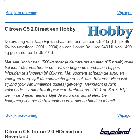
Bekijk berekening
Wijzigen
Citroen C5 2.0i met een Hobby
De ervaring van Jaap Fijnvandraat met een Citroen C5 2.0i (131 pk/96,
Kw bouwperiode: 2001 - 2004) en een Hobby De Luxe 540 UL van 1490
kg geplaatst op 17-09-2013:
Met een Hobby van 1500kg moet je de caravan en auto (C5 break) goed
beladen! Met voortent in de caravan begon de combinatie bij gas
inhouden te slingeren bij 80km/h. Met voortent achterin de auto, en
vering op stug, rijdt de combinatie goed, ook met 100km/h. Hij is wel
zijwind (ook van inhalende busjes) gevoelig. Trekkracht is ruim
voldoende. 2x naar Itali� geweest. Verbruik op LPG 1 op 6 a 7. Blijf
wel in de 3 rijden anders blijft de automaat schakelen. De
hoogteregeling die de trekhaak op vast niveau houdt is ideaal!
Bekijk berekening
Wijzigen
Citroen C5 Tourer 2.0 HDi met een
Beyerland