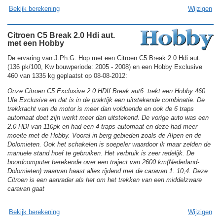
Bekijk berekening
Wijzigen
Citroen C5 Break 2.0 Hdi aut.
met een Hobby
De ervaring van J.Ph.G. Hop met een Citroen C5 Break 2.0 Hdi aut.
(136 pk/100, Kw bouwperiode: 2005 - 2008) en een Hobby Exclusive
460 van 1335 kg geplaatst op 08-08-2012:
Onze Citroen C5 Exclusive 2.0 HDIf Break aut6. trekt een Hobby 460
Ufe Exclusive en dat is in de praktijk een uitstekende combinatie. De
trekkracht van de motor is meer dan voldoende en ook de 6 traps
automaat doet zijn werkt meer dan uitstekend. De vorige auto was een
2.0 HDI van 110pk en had een 4 traps automaat en deze had meer
moeite met de Hobby. Vooral in berg gebieden zoals de Alpen en de
Dolomieten. Ook het schakelen is soepeler waardoor ik maar zelden de
manuele stand hoef te gebruiken. Het verbruik is zeer redelijk. De
boordcomputer berekende over een traject van 2600 km(Nederland-
Dolomieten) waarvan haast alles rijdend met de caravan 1: 10,4. Deze
Citroen is een aanrader als het om het trekken van een middelzware
caravan gaat
Bekijk berekening
Wijzigen