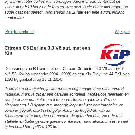
bij warme motor verlies van vermogen. Kwam er pas achter dat dit
kwam door E10 benzine te tanken, kan deze oude dame niet tegen, op
super gaat het perfect, Nog steeds na 11 jaar een fijne auto/Bergland
combinatie
Bekijk berekening
Wijzigen
Citroen C5 Berline 3.0 V6 aut. met een
Kip
De ervaring van R Bonn met een Citroen C5 Berline 3.0 V6 aut. (207
pk/152, Kw bouwperiode: 2004 - 2008) en een Kip Grey-line 44 EKL van
1290 kg geplaatst op 15-11-2014:
Ik rijd deze combinatie, ja wat moet je nog zeggen zeer veel comfort,
natuurlijk merk je dat er een caravan achterligt, moeiteloos hellingen en
wen je er aan om niet te snel te gaan. Benzine gebruik valt mee
hiervoor een 1.8 dynamique maar dit loopt wel wat comfortabeler, en
benzine gebruik praktische gelijk Alleen de kogeldruk van de
Kipcaravan is te laag dus dat goed in de gaten houden, voor de rest
stabiele en buitengewone goede combinatie, maar absoluut niet te snel
rijden houd het op 90 a 100 km.