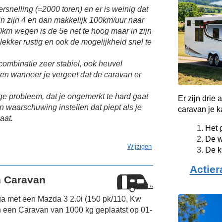
rsnelling (=2000 toren) en er is weinig dat
 in zijn 4 en dan makkelijk 100km/uur naar
km wegen is de 5e net te hoog maar in zijn
 lekker rustig en ook de mogelijkheid snel te
combinatie zeer stabiel, ook heuvel
ten wanneer je vergeet dat de caravan er
nige probleem, dat je ongemerkt te hard gaat
Er zijn drie
n waarschuwing instellen dat piept als je
caravan je k
aat.
Het 
De w
Wijzigen
De k
Actier
n Caravan
ga met een Mazda 3 2.0i (150 pk/110, Kw
 een Caravan van 1000 kg geplaatst op 01-