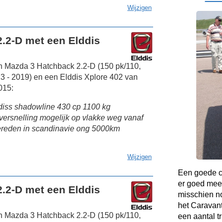
Wijzigen
.2-D met een Elddis
n Mazda 3 Hatchback 2.2-D (150 pk/110,
 - 2019) en een Elddis Xplore 402 van
015:
ldiss shadowline 430 cp 1100 kg
 versnelling mogelijk op vlakke weg vanaf
gereden in scandinavie ong 5000km
Wijzigen
Een goede co
er goed mee
.2-D met een Elddis
misschien no
het Caravant
n Mazda 3 Hatchback 2.2-D (150 pk/110,
een aantal t