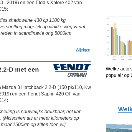
 - 2019) en een Elddis Xplore 402 van
015:
ldiss shadowline 430 cp 1100 kg
 versnelling mogelijk op vlakke weg vanaf
gereden in scandinavie ong 5000km
Wijzigen
.2-D met een
Welke auto's
populair op
n Mazda 3 Hatchback 2.2-D (150 pk/110, Kw
 2019) en een Fendt Saphir 420 QF van
014:
Welk
nelling is nauwelijks bruikbaar, het kan
t. (Misschien als er meer kilometers op
er maar 1500km op zitten toen wij