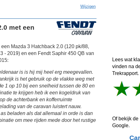
Wijzigen
.0 met een
et een Mazda 3 Hatchback 2.0 (120 pk/88,
3 - 2019) en een Fendt Saphir 450 QB van
Lees wat kl
015:
vinden na d
ldenaar is is hij mij heel erg meegevallen.
Trekrapport.
nkrijk is het gebruik op de vlakke weg met
 de 1 op 10 bij een snelheid tussen de 80 en
atie te krijgen heb ik een kogeldruk van
p de achterbank en kofferruimte
lading van de caravan luistert nauw.
 as beladen als dat allemaal in orde is dan
Of bekijk de
mbinatie om mee rijden mede door het rustige
Google.
Ca