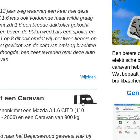
 13 jaar weg waarvan een keer met deze
t 1.6 was ook voldoende maar wilde graag
 mazda1.6 een breede dakkoffer gekocht
den boven de 90km werkt als een spoiler en
 1 op 8 dit ook omdat wij met twee tieners op
et gewicht van de caravan omlaag brachten
erhoogde. ben zeer tevreden over deze auto
Een betere 
avan
elektrische 
caravan heb 
Wat bepaalt 
Wijzigen
bruikbaarhe
Gen
t een Caravan
nenonk met een Mazda 3 1.6 CiTD (110
 - 2006) en een Caravan van 900 kg
td naar het Beijersewoud geweest vlak bij