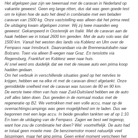
Het afgelopen jaar zijn we tweemaal met de caravan in Nederland op
vakantie geweest. Geen erg lange ritten, dus dat was geen goede test
om te kijken hoe de auto het deed in combinatie met een beladen
caravan van 1500 kg. Onze vaststelling was alleen dat het prima reed.
De uitdaging kwam afgelopen zomer. Wij zij twee maanden weg
geweest. Gekampeerd in Oostenrijk en Italië. Met de caravan aan de
haak hebben we in totaal 2600 km gereden. Met de auto solo was dat
1500 km. Vanuit het westen des lands via Koblenz en Ulm over de
Fernpass naar Innsbruck. Daarvandaan via de Brennerautobahn naar
Bolzano. Toen via alleen B-wegen naar Graz. En tenslotte via
Regensburg, Frankfurt en Koblenz weer naar huis.
Al snel werd ons duidelijk dat we met de nieuwe auto een prima koop
hadden gedaan.
Om het verbruik in verschillende situaties goed op het netvlies te
krijgen, hebben we na elke rit met de caravan direct afgetankt. Onze
gemiddelde snelheid met de caravan was tussen de 80 en 90 km.
De eerste twee ritten van huis naar Zuid-Duitsland hebben we de auto
zelf alles laten doen. Dus gereden in de normaal modus met de
regeneratie op B2. We vertrokken met een volle accu, maar op de
overnachtingscampings was geen mogelijkheid om te laden. Dus we
begonnen met een lege accu. In beide gevallen tankten we af op 1:10.
En toen de uitdaging van de Fernpass. Zagen we best wel tegenop,
want hoe zou de combinatie het doen? Wel: voortreffelijk. De auto had
er totaal geen moeite mee. De benzinemotor moest natuurlijk veel
bijspringen, maar het ging prima. Geen enkel moment verscheen het