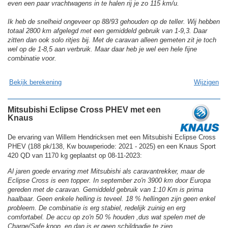
even een paar vrachtwagens in te halen rij je zo 115 km/u.
Ik heb de snelheid ongeveer op 88/93 gehouden op de teller. Wij hebben
totaal 2800 km afgelegd met een gemiddeld gebruik van 1-9,3. Daar
zitten dan ook solo ritjes bij. Met de caravan alleen gemeten zit je toch
wel op de 1-8,5 aan verbruik. Maar daar heb je wel een hele fijne
combinatie voor.
Bekijk berekening
Wijzigen
Mitsubishi Eclipse Cross PHEV met een
Knaus
De ervaring van Willem Hendricksen met een Mitsubishi Eclipse Cross
PHEV (188 pk/138, Kw bouwperiode: 2021 - 2025) en een Knaus Sport
420 QD van 1170 kg geplaatst op 08-11-2023:
Al jaren goede ervaring met Mitsubishi als caravantrekker, maar de
Eclipse Cross is een topper. In september zo'n 3900 km door Europa
gereden met de caravan. Gemiddeld gebruik van 1:10 Km is prima
haalbaar. Geen enkele helling is teveel. 18 % hellingen zijn geen enkel
probleem. De combinatie is erg stabiel, redelijk zuinig en erg
comfortabel. De accu op zo'n 50 % houden ,dus wat spelen met de
Charge/Safe knop, en dan is er geen schildpadje te zien.