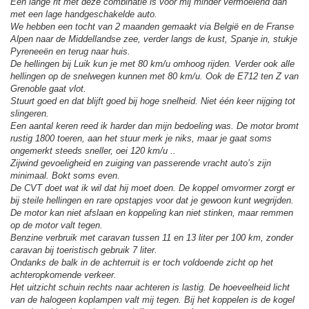
Een lange rit met deze combinatie is voor mij minder vermoeiend dan
met een lage handgeschakelde auto.
We hebben een tocht van 2 maanden gemaakt via België en de Franse
Alpen naar de Middellandse zee, verder langs de kust, Spanje in, stukje
Pyreneeën en terug naar huis.
De hellingen bij Luik kun je met 80 km/u omhoog rijden. Verder ook alle
hellingen op de snelwegen kunnen met 80 km/u. Ook de E712 ten Z van
Grenoble gaat vlot.
Stuurt goed en dat blijft goed bij hoge snelheid. Niet één keer nijging tot
slingeren.
Een aantal keren reed ik harder dan mijn bedoeling was. De motor bromt
rustig 1800 toeren, aan het stuur merk je niks, maar je gaat soms
ongemerkt steeds sneller, oei 120 km/u ..
Zijwind gevoeligheid en zuiging van passerende vracht auto’s zijn
minimaal. Bokt soms even.
De CVT doet wat ik wil dat hij moet doen. De koppel omvormer zorgt er
bij steile hellingen en rare opstapjes voor dat je gewoon kunt wegrijden.
De motor kan niet afslaan en koppeling kan niet stinken, maar remmen
op de motor valt tegen.
Benzine verbruik met caravan tussen 11 en 13 liter per 100 km, zonder
caravan bij toeristisch gebruik 7 liter.
Ondanks de balk in de achterruit is er toch voldoende zicht op het
achteropkomende verkeer.
Het uitzicht schuin rechts naar achteren is lastig. De hoeveelheid licht
van de halogeen koplampen valt mij tegen. Bij het koppelen is de kogel