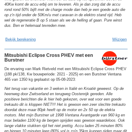
40Kw komt de accu erbij om te leveren. Als je dan zorg dat de accu
rond rond 50% bijft met de charge mode dan heb je een goede auto die
op z'n tijd onder de 50Km/u met caravan in de elektro stand rijd. Heb
wel de regeneratie B op 5 staan als we de helling af gaan. Pure winst
dus. Ben er helemaal tevreden mee.
Bekijk berekening
Wijzigen
Mitsubishi Eclipse Cross PHEV met een
Burstner
De ervaring van Mark Rietveld met een Mitsubishi Eclipse Cross PHEV
(188 pk/138, Kw bouwperiode: 2021 - 2025) en een Burstner Ventana
465 van 1350 kg geplaatst op 05-08-2023:
Net terug van vakantie en 3 weken in Italië en Kroatië geweest. Op de
heenweg door Zwitserland en terugweg Oostenrijk gereden. Alle
positieve berichten die ik hier heb gekezen, over wat voor een goede
trekauto dit is kloppen NIET!!! Het is gewoon een zeer slechte trekauto
doordat deze maar 80pk heeft op de motor en 2x 50 op de elekta
motors. Met mijn Burstner uit 1998 Ventana Avantgarde van 960 kg en
max beladen 1100 kg de bergen oprijden was gewoon waardeloos. Ook
lange vlakke stukken rijd het niet prettig. Accu laden 25 minuten 80%
en binnen 10 minuten leeg (80% vol is zo'n 35km kunnen rijden maar dit