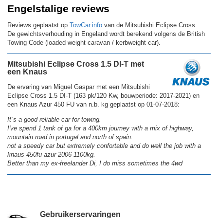
Engelstalige reviews
Reviews geplaatst op
TowCar.info
van de Mitsubishi Eclipse Cross.
De gewichtsverhouding in Engeland wordt berekend volgens de British
Towing Code (loaded weight caravan / kerbweight car).
Mitsubishi Eclipse Cross 1.5 DI-T met
een Knaus
De ervaring van Miguel Gaspar met een Mitsubishi
Eclipse Cross 1.5 DI-T (163 pk/120 Kw, bouwperiode: 2017-2021) en
een Knaus Azur 450 FU van n.b. kg geplaatst op 01-07-2018:
It´s a good reliable car for towing.
I've spend 1 tank of ga for a 400km journey with a mix of highway,
mountain road in portugal and north of spain.
not a speedy car but extremely confortable and do well the job with a
knaus 450fu azur 2006 1100kg.
Better than my ex-freelander Di, I do miss sometimes the 4wd
Gebruikerservaringen