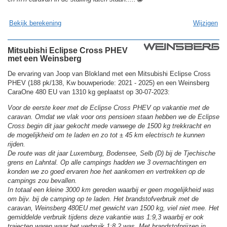
Bekijk berekening
Wijzigen
Mitsubishi Eclipse Cross PHEV
met een Weinsberg
De ervaring van Joop van Blokland met een Mitsubishi Eclipse Cross
PHEV (188 pk/138, Kw bouwperiode: 2021 - 2025) en een Weinsberg
CaraOne 480 EU van 1310 kg geplaatst op 30-07-2023:
Voor de eerste keer met de Eclipse Cross PHEV op vakantie met de
caravan. Omdat we vlak voor ons pensioen staan hebben we de Eclipse
Cross begin dit jaar gekocht mede vanwege de 1500 kg trekkracht en
de mogelijkheid om te laden en zo tot ± 45 km electrisch te kunnen
rijden.
De route was dit jaar Luxemburg, Bodensee, Selb (D) bij de Tjechische
grens en Lahntal. Op alle campings hadden we 3 overnachtingen en
konden we zo goed ervaren hoe het aankomen en vertrekken op de
campings zou bevallen.
In totaal een kleine 3000 km gereden waarbij er geen mogelijkheid was
om bijv. bij de camping op te laden. Het brandstofverbruik met de
caravan, Weinsberg 480EU met gewicht van 1500 kg, viel niet mee. Het
gemiddelde verbruik tijdens deze vakantie was 1:9,3 waarbij er ook
trajecten waren waar het verbruik 1:8,2 was. Met brandstofprijzen in