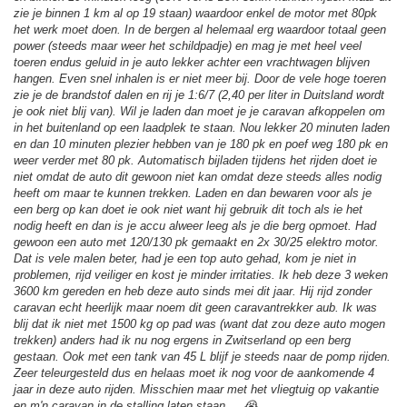
zie je binnen 1 km al op 19 staan) waardoor enkel de motor met 80pk
het werk moet doen. In de bergen al helemaal erg waardoor totaal geen
power (steeds maar weer het schildpadje) en mag je met heel veel
toeren endus geluid in je auto lekker achter een vrachtwagen blijven
hangen. Even snel inhalen is er niet meer bij. Door de vele hoge toeren
zie je de brandstof dalen en rij je 1:6/7 (2,40 per liter in Duitsland wordt
je ook niet blij van). Wil je laden dan moet je je caravan afkoppelen om
in het buitenland op een laadplek te staan. Nou lekker 20 minuten laden
en dan 10 minuten plezier hebben van je 180 pk en poef weg 180 pk en
weer verder met 80 pk. Automatisch bijladen tijdens het rijden doet ie
niet omdat de auto dit gewoon niet kan omdat deze steeds alles nodig
heeft om maar te kunnen trekken. Laden en dan bewaren voor als je
een berg op kan doet ie ook niet want hij gebruik dit toch als ie het
nodig heeft en dan is je accu alweer leeg als je die berg opmoet. Had
gewoon een auto met 120/130 pk gemaakt en 2x 30/25 elektro motor.
Dat is vele malen beter, had je een top auto gehad, kom je niet in
problemen, rijd veiliger en kost je minder irritaties. Ik heb deze 3 weken
3600 km gereden en heb deze auto sinds mei dit jaar. Hij rijd zonder
caravan echt heerlijk maar noem dit geen caravantrekker aub. Ik was
blij dat ik niet met 1500 kg op pad was (want dat zou deze auto mogen
trekken) anders had ik nu nog ergens in Zwitserland op een berg
gestaan. Ook met een tank van 45 L blijf je steeds naar de pomp rijden.
Zeer teleurgesteld dus en helaas moet ik nog voor de aankomende 4
jaar in deze auto rijden. Misschien maar met het vliegtuig op vakantie
en m'n caravan in de stalling laten staan.....😭