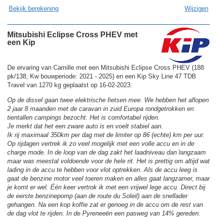
Bekijk berekening
Wijzigen
Mitsubishi Eclipse Cross PHEV met
een Kip
De ervaring van Camille met een Mitsubishi Eclipse Cross PHEV (188
pk/138, Kw bouwperiode: 2021 - 2025) en een Kip Sky Line 47 TDB
Travel van 1270 kg geplaatst op 16-02-2023:
Op de dissel gaan twee elektrische fietsen mee. We hebben het aflopen
2 jaar 8 maanden met de caravan in zuid Europa rondgetrokken en
tientallen campings bezocht. Het is comfortabel rijden.
Je merkt dat het een zware auto is en voelt stabiel aan.
Ik rij maximaal 350km per dag met de limiter op 86 (echte) km per uur.
Op rijdagen vertrek ik zo veel mogelijk met een volle accu en in de
charge mode. In de loop van de dag zakt het laadniveau dan langzaam
maar was meestal voldoende voor de hele rit. Het is prettig om altijd wat
lading in de accu te hebben voor vlot optrekken. Als de accu leeg is
gaat de benzine motor veel toeren maken en alles gaat langzamer, maar
je komt er wel. Één keer vertrok ik met een vrijwel lege accu. Direct bij
de eerste benzinepomp (aan de route du Soleil) aan de snellader
gehangen. Na een kop koffie zat er genoeg in de accu om de rest van
de dag vlot te rijden. In de Pyreneeën een pasweg van 14% gereden.