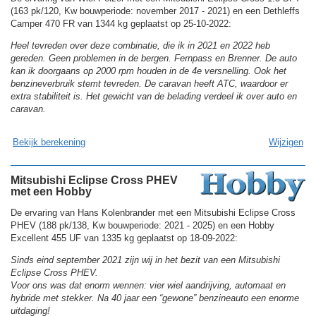
(163 pk/120, Kw bouwperiode: november 2017 - 2021) en een Dethleffs
Camper 470 FR van 1344 kg geplaatst op 25-10-2022:
Heel tevreden over deze combinatie, die ik in 2021 en 2022 heb
gereden. Geen problemen in de bergen. Fernpass en Brenner. De auto
kan ik doorgaans op 2000 rpm houden in de 4e versnelling. Ook het
benzineverbruik stemt tevreden. De caravan heeft ATC, waardoor er
extra stabiliteit is. Het gewicht van de belading verdeel ik over auto en
caravan.
Bekijk berekening
Wijzigen
Mitsubishi Eclipse Cross PHEV
met een Hobby
De ervaring van Hans Kolenbrander met een Mitsubishi Eclipse Cross
PHEV (188 pk/138, Kw bouwperiode: 2021 - 2025) en een Hobby
Excellent 455 UF van 1335 kg geplaatst op 18-09-2022:
Sinds eind september 2021 zijn wij in het bezit van een Mitsubishi
Eclipse Cross PHEV.
Voor ons was dat enorm wennen: vier wiel aandrijving, automaat en
hybride met stekker. Na 40 jaar een “gewone” benzineauto een enorme
uitdaging!