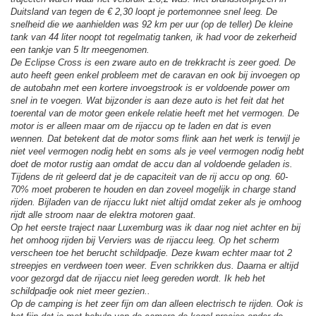
Duitsland van tegen de € 2,30 loopt je portemonnee snel leeg. De
snelheid die we aanhielden was 92 km per uur (op de teller) De kleine
tank van 44 liter noopt tot regelmatig tanken, ik had voor de zekerheid
een tankje van 5 ltr meegenomen.
De Eclipse Cross is een zware auto en de trekkracht is zeer goed. De
auto heeft geen enkel probleem met de caravan en ook bij invoegen op
de autobahn met een kortere invoegstrook is er voldoende power om
snel in te voegen. Wat bijzonder is aan deze auto is het feit dat het
toerental van de motor geen enkele relatie heeft met het vermogen. De
motor is er alleen maar om de rijaccu op te laden en dat is even
wennen. Dat betekent dat de motor soms flink aan het werk is terwijl je
niet veel vermogen nodig hebt en soms als je veel vermogen nodig hebt
doet de motor rustig aan omdat de accu dan al voldoende geladen is.
Tijdens de rit geleerd dat je de capaciteit van de rij accu op ong. 60-
70% moet proberen te houden en dan zoveel mogelijk in charge stand
rijden. Bijladen van de rijaccu lukt niet altijd omdat zeker als je omhoog
rijdt alle stroom naar de elektra motoren gaat.
Op het eerste traject naar Luxemburg was ik daar nog niet achter en bij
het omhoog rijden bij Verviers was de rijaccu leeg. Op het scherm
verscheen toe het berucht schildpadje. Deze kwam echter maar tot 2
streepjes en verdween toen weer. Even schrikken dus. Daarna er altijd
voor gezorgd dat de rijaccu niet leeg gereden wordt. Ik heb het
schildpadje ook niet meer gezien..
Op de camping is het zeer fijn om dan alleen electrisch te rijden. Ook is