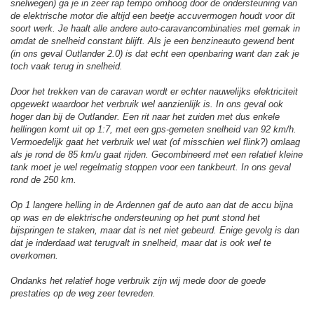
snelwegen) ga je in zeer rap tempo omhoog door de ondersteuning van
de elektrische motor die altijd een beetje accuvermogen houdt voor dit
soort werk. Je haalt alle andere auto-caravancombinaties met gemak in
omdat de snelheid constant blijft. Als je een benzineauto gewend bent
(in ons geval Outlander 2.0) is dat echt een openbaring want dan zak je
toch vaak terug in snelheid.
Door het trekken van de caravan wordt er echter nauwelijks elektriciteit
opgewekt waardoor het verbruik wel aanzienlijk is. In ons geval ook
hoger dan bij de Outlander. Een rit naar het zuiden met dus enkele
hellingen komt uit op 1:7, met een gps-gemeten snelheid van 92 km/h.
Vermoedelijk gaat het verbruik wel wat (of misschien wel flink?) omlaag
als je rond de 85 km/u gaat rijden. Gecombineerd met een relatief kleine
tank moet je wel regelmatig stoppen voor een tankbeurt. In ons geval
rond de 250 km.
Op 1 langere helling in de Ardennen gaf de auto aan dat de accu bijna
op was en de elektrische ondersteuning op het punt stond het
bijspringen te staken, maar dat is net niet gebeurd. Enige gevolg is dan
dat je inderdaad wat terugvalt in snelheid, maar dat is ook wel te
overkomen.
Ondanks het relatief hoge verbruik zijn wij mede door de goede
prestaties op de weg zeer tevreden.