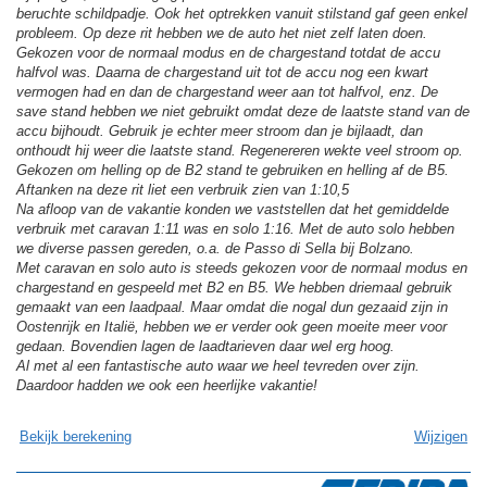
beruchte schildpadje. Ook het optrekken vanuit stilstand gaf geen enkel
probleem. Op deze rit hebben we de auto het niet zelf laten doen.
Gekozen voor de normaal modus en de chargestand totdat de accu
halfvol was. Daarna de chargestand uit tot de accu nog een kwart
vermogen had en dan de chargestand weer aan tot halfvol, enz. De
save stand hebben we niet gebruikt omdat deze de laatste stand van de
accu bijhoudt. Gebruik je echter meer stroom dan je bijlaadt, dan
onthoudt hij weer die laatste stand. Regenereren wekte veel stroom op.
Gekozen om helling op de B2 stand te gebruiken en helling af de B5.
Aftanken na deze rit liet een verbruik zien van 1:10,5
Na afloop van de vakantie konden we vaststellen dat het gemiddelde
verbruik met caravan 1:11 was en solo 1:16. Met de auto solo hebben
we diverse passen gereden, o.a. de Passo di Sella bij Bolzano.
Met caravan en solo auto is steeds gekozen voor de normaal modus en
chargestand en gespeeld met B2 en B5. We hebben driemaal gebruik
gemaakt van een laadpaal. Maar omdat die nogal dun gezaaid zijn in
Oostenrijk en Italië, hebben we er verder ook geen moeite meer voor
gedaan. Bovendien lagen de laadtarieven daar wel erg hoog.
Al met al een fantastische auto waar we heel tevreden over zijn.
Daardoor hadden we ook een heerlijke vakantie!
Bekijk berekening
Wijzigen