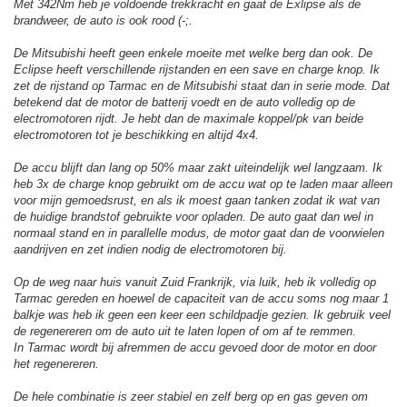
Met 342Nm heb je voldoende trekkracht en gaat de Exlipse als de
brandweer, de auto is ook rood (-;.
De Mitsubishi heeft geen enkele moeite met welke berg dan ook. De
Eclipse heeft verschillende rijstanden en een save en charge knop. Ik
zet de rijstand op Tarmac en de Mitsubishi staat dan in serie mode. Dat
betekend dat de motor de batterij voedt en de auto volledig op de
electromotoren rijdt. Je hebt dan de maximale koppel/pk van beide
electromotoren tot je beschikking en altijd 4x4.
De accu blijft dan lang op 50% maar zakt uiteindelijk wel langzaam. Ik
heb 3x de charge knop gebruikt om de accu wat op te laden maar alleen
voor mijn gemoedsrust, en als ik moest gaan tanken zodat ik wat van
de huidige brandstof gebruikte voor opladen. De auto gaat dan wel in
normaal stand en in parallelle modus, de motor gaat dan de voorwielen
aandrijven en zet indien nodig de electromotoren bij.
Op de weg naar huis vanuit Zuid Frankrijk, via luik, heb ik volledig op
Tarmac gereden en hoewel de capaciteit van de accu soms nog maar 1
balkje was heb ik geen een keer een schildpadje gezien. Ik gebruik veel
de regenereren om de auto uit te laten lopen of om af te remmen.
In Tarmac wordt bij afremmen de accu gevoed door de motor en door
het regenereren.
De hele combinatie is zeer stabiel en zelf berg op en gas geven om