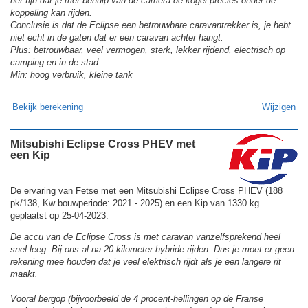
het fijn dat je met behulp van de camera de kogel precies onder de
koppeling kan rijden.
Conclusie is dat de Eclipse een betrouwbare caravantrekker is, je hebt
niet echt in de gaten dat er een caravan achter hangt.
Plus: betrouwbaar, veel vermogen, sterk, lekker rijdend, electrisch op
camping en in de stad
Min: hoog verbruik, kleine tank
Bekijk berekening
Wijzigen
Mitsubishi Eclipse Cross PHEV met
een Kip
De ervaring van Fetse met een Mitsubishi Eclipse Cross PHEV (188
pk/138, Kw bouwperiode: 2021 - 2025) en een Kip van 1330 kg
geplaatst op 25-04-2023:
De accu van de Eclipse Cross is met caravan vanzelfsprekend heel
snel leeg. Bij ons al na 20 kilometer hybride rijden. Dus je moet er geen
rekening mee houden dat je veel elektrisch rijdt als je een langere rit
maakt.
Vooral bergop (bijvoorbeeld de 4 procent-hellingen op de Franse