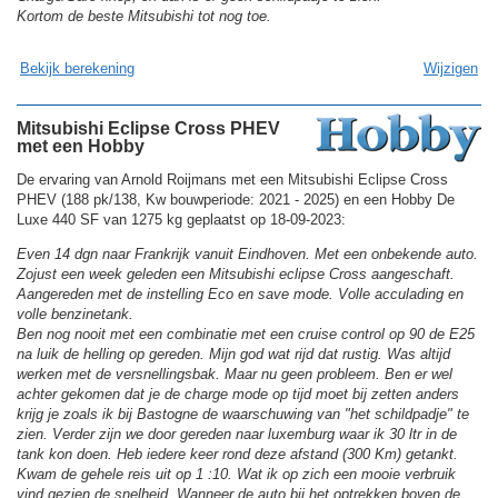
Kortom de beste Mitsubishi tot nog toe.
Bekijk berekening
Wijzigen
Mitsubishi Eclipse Cross PHEV
met een Hobby
De ervaring van Arnold Roijmans met een Mitsubishi Eclipse Cross
PHEV (188 pk/138, Kw bouwperiode: 2021 - 2025) en een Hobby De
Luxe 440 SF van 1275 kg geplaatst op 18-09-2023:
Even 14 dgn naar Frankrijk vanuit Eindhoven. Met een onbekende auto.
Zojust een week geleden een Mitsubishi eclipse Cross aangeschaft.
Aangereden met de instelling Eco en save mode. Volle acculading en
volle benzinetank.
Ben nog nooit met een combinatie met een cruise control op 90 de E25
na luik de helling op gereden. Mijn god wat rijd dat rustig. Was altijd
werken met de versnellingsbak. Maar nu geen probleem. Ben er wel
achter gekomen dat je de charge mode op tijd moet bij zetten anders
krijg je zoals ik bij Bastogne de waarschuwing van "het schildpadje" te
zien. Verder zijn we door gereden naar luxemburg waar ik 30 ltr in de
tank kon doen. Heb iedere keer rond deze afstand (300 Km) getankt.
Kwam de gehele reis uit op 1 :10. Wat ik op zich een mooie verbruik
vind gezien de snelheid. Wanneer de auto bij het optrekken boven de