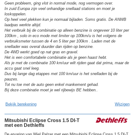
Geen probleem, ging vlot in normal mode, nog vermogen over.
In zuid Europa zijn veel onhandige snellaad stations en moet je
loskoppelen.
Op heel veel plekken kun je normaal bijladen. Soms gratis. De ANWB
laadpas werkte altijd.
Het verbruik bij de combinatie op alleen benzine is ongeveer 10 liter per
100km , solo in eco mode met limiter op 100km/u is het volgens de
verbruiksmeter tussen de 4 en 5 liter per 100km . Laden met de
snellader was overal duurder dan rijden op benzine.
De 4WD werkt goed op nat gras en gravel.
Het is een comfortabele combinatie als je geen haast hebt.
Als je met de combinatie 100 km/uur wilt rijden gaat dat prima, maar de
accu gaat snel leeg.
Dus bij lange dag etappes met 100 km/uur is het snelladen bij de
pauzes.
Tot nu toe met de auto geen enkel mankement gehad.
Bij deze combinatie moet je wel rijbewijs BE hebben..
Bekijk berekening
Wijzigen
Mitsubishi Eclipse Cross 1.5 DI-T
met een Dethleffs
De ervaring van Wiel Pelzer met een Mitsubishi Eclipse Cross 1.5 DI-T