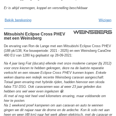
Er is altijd vermogen, koppel en versnelling beschikbaar
Bekijk berekening
Wijzigen
Mitsubishi Eclipse Cross PHEV
met een Weinsberg
De ervaring van Ron de Lange met een Mitsubishi Eclipse Cross PHEV
(188 pk/138, Kw bouwperiode: 2021 - 2025) en een Weinsberg CaraOne
480 EU van 1280 kg geplaatst op 28-09-2021:
Na 4 jaar lang Fiat (ducato) ellende met onze moderne camper (bj 2012)
voor onze kiezen te hebben gekregen, deze na de laatste reparatie
verkocht en een nieuwe Eclipse Cross PHEV kunnen kopen. Enkele
weken daarna een redeijk recente Weinsberg caravan aangeschaft.
Totaal geen ervaring met hybride rijden, hadden hiervoor een skoda
fabia TSI DSG. Ook caravannen was al weer 23 jaar geleden dus
hebben ons wel weer even ingelezen 😁.
Al met al nog niet heel veel kilometers ervaring, maar voldoende om
hier te posten.
Na 1 weekend proef kamperen om aan caravan en auto te wennen
gingen we dit najaar naar de drome en de ardeche. Kon ik solo net aan
heen en weer (48 km) naar het werk alleen elektrisch, met de caravan er