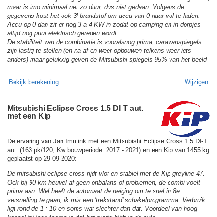
maar is imo minimaal net zo duur, dus niet gedaan. Volgens de
gegevens kost het ook 3l brandstof om accu van 0 naar vol te laden.
Accu op 0 dan zit er nog 3 a 4 KW in zodat op camping en in dorpjes
altijd nog puur elektrisch gereden wordt.
De stabiliteit van de combinatie is vooralsnog prima, caravanspiegels
zijn lastig te stellen (en na af en weer opbouwen telkens weer iets
anders) maar gelukkig geven de Mitsubishi spiegels 95% van het beeld
Bekijk berekening
Wijzigen
Mitsubishi Eclipse Cross 1.5 DI-T aut.
met een Kip
De ervaring van Jan Immink met een Mitsubishi Eclipse Cross 1.5 DI-T
aut. (163 pk/120, Kw bouwperiode: 2017 - 2021) en een Kip van 1455 kg
geplaatst op 29-09-2020:
De mitsubishi eclipse cross rijdt vlot en stabiel met de Kip greyline 47.
Ook bij 90 km heuvel af geen onbalans of problemen, de combi voelt
prima aan. Wel heeft de automaat de neiging om te snel in 8e
versnelling te gaan, ik mis een 'trekstand' schakelprogramma. Verbruik
ligt rond de 1 : 10 en soms wat slechter dan dat. Voordeel van hoog