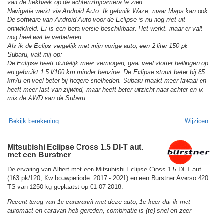
van de trekhaak op de achteruitrijcamera te zien.
Navigatie werkt via Android Auto. Ik gebruik Waze, maar Maps kan ook.
De software van Android Auto voor de Eclipse is nu nog niet uit
ontwikkeld. Er is een beta versie beschikbaar. Het werkt, maar er valt
nog heel wat te verbeteren.
Als ik de Eclips vergelijk met mijn vorige auto, een 2 liter 150 pk
Subaru, valt mij op:
De Eclipse heeft duidelijk meer vermogen, gaat veel vlotter hellingen op
en gebruikt 1.5 l/100 km minder benzine. De Eclipse stuurt beter bij 85
km/u en veel beter bij hogere snelheden. Subaru maakt meer lawaai en
heeft meer last van zijwind, maar heeft beter uitzicht naar achter en ik
mis de AWD van de Subaru.
Bekijk berekening
Wijzigen
Mitsubishi Eclipse Cross 1.5 DI-T aut.
met een Burstner
De ervaring van Albert met een Mitsubishi Eclipse Cross 1.5 DI-T aut.
(163 pk/120, Kw bouwperiode: 2017 - 2021) en een Burstner Averso 420
TS van 1250 kg geplaatst op 01-07-2018:
Recent terug van 1e caravanrit met deze auto, 1e keer dat ik met
automaat en caravan heb gereden, combinatie is (te) snel en zeer