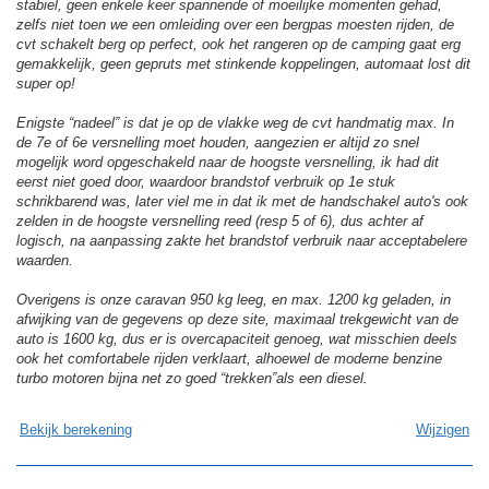
stabiel, geen enkele keer spannende of moeilijke momenten gehad,
zelfs niet toen we een omleiding over een bergpas moesten rijden, de
cvt schakelt berg op perfect, ook het rangeren op de camping gaat erg
gemakkelijk, geen gepruts met stinkende koppelingen, automaat lost dit
super op!
Enigste “nadeel” is dat je op de vlakke weg de cvt handmatig max. In
de 7e of 6e versnelling moet houden, aangezien er altijd zo snel
mogelijk word opgeschakeld naar de hoogste versnelling, ik had dit
eerst niet goed door, waardoor brandstof verbruik op 1e stuk
schrikbarend was, later viel me in dat ik met de handschakel auto's ook
zelden in de hoogste versnelling reed (resp 5 of 6), dus achter af
logisch, na aanpassing zakte het brandstof verbruik naar acceptabelere
waarden.
Overigens is onze caravan 950 kg leeg, en max. 1200 kg geladen, in
afwijking van de gegevens op deze site, maximaal trekgewicht van de
auto is 1600 kg, dus er is overcapaciteit genoeg, wat misschien deels
ook het comfortabele rijden verklaart, alhoewel de moderne benzine
turbo motoren bijna net zo goed “trekken”als een diesel.
Bekijk berekening
Wijzigen