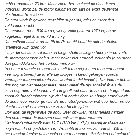
achter maximaal 20 km. Maar zodra het snelheidspedaal dieper
ingedrukt wordt zal de motor bijkomen om aan de extra gewenste
electriciteit te voldoen.
De auto vindt ik gewoon geweldig; super stil, ruim en meer dan
voldoende kracht.
De caravan, met 1500 kg as, weegt volbepakt ca 1270 kg en de
kogeldruk regel ik af op 70 a 75 kg.
De snelheid hield ik op ca 95 km/h, en dit houd hij ook de steilste
(snelweg) klim goed vol.
En ja, bij snelle acceleratie en lange steile hellingen hoor je in de verte
de motor/generator loeien, maar zeker niet storend, zeker als je zo meer
dan gemiddeld met het verkeer mee kan.
In eerste instantie de auto alles zelf laten regelen en toen een aantal
keer (bijna boven) de aftellende blokjes in beeld gekregen voordat
vermogen teruggeschroefd zou worden (schildpadje?). Dat laatste heb ik
dus nog net niet meegemaakt, maar vanaf die tijd schakel ik als de
accu nog ruim voldoende vol aan geeft wel naar de safe of charge stand
zodat de brandstofmotor zijn deel al eerder doet. In charge stand wordt
de accu weer verder gevuld als de motor/generator wat over heeft en de
electronica dit ook vind maar zeker bij file rijden…
Ook doet de regeneratie de accu weer opvullen, maar helaas minder
dan solo omdat de caravan vaak ook mee gaat remmen.
Het brandstofverbruik was 12,7 L/100 km (1:7,8) waarbij er alleen aan
begin van de rit gestekkerd is. We hebben telkens zo rond de 300 km
het brandstoftankje volgegooid en rust genomen. Snelladen had gekund,