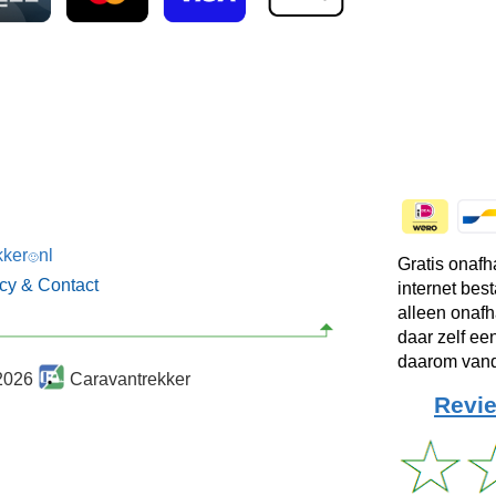
kker
nl
🙂
Gratis onafh
acy & Contact
internet bes
alleen onafh
daar zelf ee
daarom vand
2026
Caravantrekker
Revie