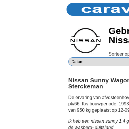
Gebr
Nis
Sorteer op
Nissan Sunny Wagon
Sterckeman
De ervaring van afvdsteenho
pk/66, Kw bouwperiode: 1993 
van 950 kg geplaatst op 12-0
ik heb een nissan sunny 1.4 g
de wasberg- duitsland