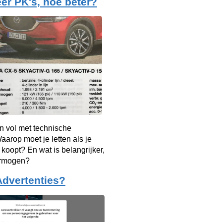
er PK's, hoe beter?
n vol met technische
arop moet je letten als je
 koopt? En wat is belangrijker,
ermogen?
Advertenties?