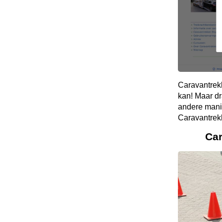
Caravantrek
kan! Maar dr
andere mani
Caravantrek
Ca