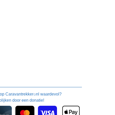
 op
Caravantrekker
nl waardevol?
🙂
blijken door een donatie!