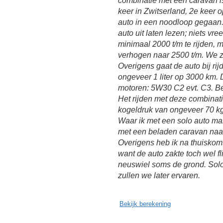
combinatie met een caravan i
keer in Zwitserland, 2e keer 
auto in een noodloop gegaan.
auto uit laten lezen; niets v
minimaal 2000 t/m te rijden, m
verhogen naar 2500 t/m. We zu
Overigens gaat de auto bij ri
ongeveer 1 liter op 3000 km. De
motoren: 5W30 C2 evt. C3. Be
Het rijden met deze combinati
kogeldruk van ongeveer 70 kg 
Waar ik met een solo auto makk
met een beladen caravan naa
Overigens heb ik na thuiskom
want de auto zakte toch wel f
neuswiel soms de grond. Solo 
zullen we later ervaren.
Bekijk berekening