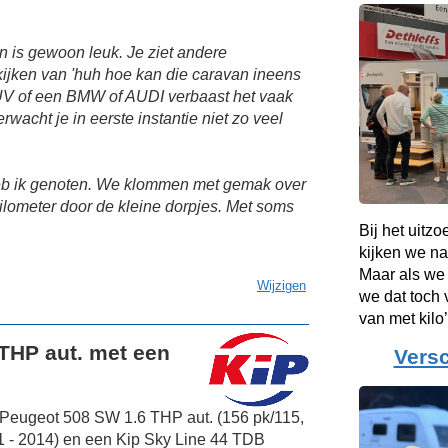
n is gewoon leuk. Je ziet andere
kijken van 'huh hoe kan die caravan ineens
 SUV of een BMW of AUDI verbaast het vaak
wacht je in eerste instantie niet zo veel
eb ik genoten. We klommen met gemak over
lometer door de kleine dorpjes. Met soms
Bij het uitz
kijken we na
Maar als we
Wijzigen
we dat toch 
van met kilo’
THP aut. met een
Versc
 Peugeot 508 SW 1.6 THP aut. (156 pk/115,
1 - 2014) en een Kip Sky Line 44 TDB