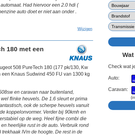
 automaat. Had hiervoor een 2.0 hdi (
nzine auto doet er niet aan onder .
Wijzigen
ch 180 met een
Wat
Check wat je
eugeot 508 PureTech 180 (177 pk/130, Kw
en een Knaus Sudwind 450 FU van 1300 kg
Auto:
Caravan:
e 508sw en caravan naar buitenland,
(i
l flinke heuvels. De 1.6 sleurt er prima
antastisch, ook de scherpe heuvels vanuit
t de koppelonvormer. Verder bij 90kmh en
rstabiel op de weg. Heel fijne combi die
 en heerlijke rust in de auto. Verbruik rond
nk) trekhaak IVm de hoogte. De rest in de