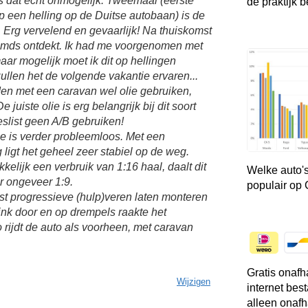
s dat echt onmogelijk. Tweemaal (eerste
de praktijk b
op een helling op de Duitse autobaan) is de
 Erg vervelend en gevaarlijk! Na thuiskomst
reemds ontdekt. Ik had me voorgenomen met
aar mogelijk moet ik dit op hellingen
llen het de volgende vakantie ervaren...
jden met een caravan wel olie gebruiken,
 juiste olie is erg belangrijk bij dit soort
slist geen A/B gebruiken!
e is verder probleemloos. Met een
ligt het geheel zeer stabiel op de weg.
elijk een verbruik van 1:16 haal, daalt dit
Welke auto's
r ongeveer 1:9.
populair op
st progressieve (hulp)veren laten monteren
link door en op drempels raakte het
rijdt de auto als voorheen, met caravan
Gratis onafh
Wijzigen
internet bes
alleen onafh