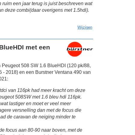
im een jaar terug is juist beschreven wat
n van deze combi(daar overigens met 1.5hdi).
Wijzigen
BlueHDI met een
n Peugeot 508 SW 1.6 BlueHDI (120 pk/88,
 - 2018) en een Burstner Ventana 490 van
021:
tdci van 116pk had meer kracht om deze
peugeot 508SW met 1.6 bleu hdi 116pk.
wat lastiger en moet er veel meer
gere versnelling dan met de focus die
 had de caravan de neiging minder te
t de focus aan 80-90 naar boven, met de