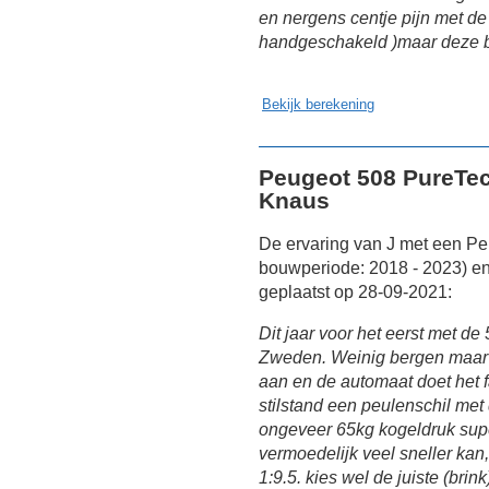
en nergens centje pijn met de
handgeschakeld )maar deze be
Bekijk berekening
Peugeot 508 PureTe
Knaus
De ervaring van J met een P
bouwperiode: 2018 - 2023) 
geplaatst op 28-09-2021:
Dit jaar voor het eerst met d
Zweden. Weinig bergen maar we
aan en de automaat doet het f
stilstand een peulenschil me
ongeveer 65kg kogeldruk supe
vermoedelijk veel sneller kan,
1:9.5. kies wel de juiste (bri