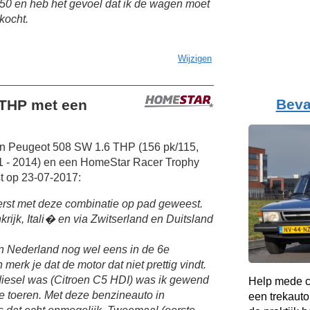
-50 en heb het gevoel dat ik de wagen moet
kocht.
Wijzigen
Beva
 THP met een
en Peugeot 508 SW 1.6 THP (156 pk/115,
1 - 2014) en een HomeStar Racer Trophy
t op 23-07-2017:
eerst met deze combinatie op pad geweest.
rijk, Itali� en via Zwitserland en Duitsland
in Nederland nog wel eens in de 6e
merk je dat de motor dat niet prettig vindt.
diesel was (Citroen C5 HDI) was ik gewend
Help mede c
ge toeren. Met deze benzineauto in
een trekauto