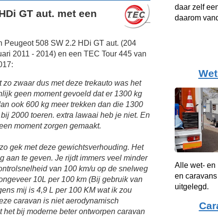
daar zelf ee
HDi GT aut. met een
daarom vand
en Peugeot 508 SW 2.2 HDi GT aut. (204
ari 2011 - 2014) en een TEC Tour 445 van
017:
Wet
et zo zwaar dus met deze trekauto was het
enlijk geen moment gevoeld dat er 1300 kg
 dan ook 600 kg meer trekken dan die 1300
ij 2000 toeren. extra lawaai heb je niet. En
geen moment zorgen gemaakt.
t zo gek met deze gewichtsverhouding. Het
ig aan te geven. Je rijdt immers veel minder
Alle wet- en
controlsnelheid van 100 km/u op de snelweg
en caravans 
ongeveer 10L per 100 km (Bij gebruik van
uitgelegd.
gens mij is 4,9 L per 100 KM wat ik zou
eze caravan is niet aerodynamisch
Car
t het bij moderne beter ontworpen caravan