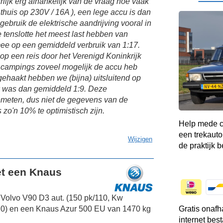
rlijk erg afhankelijk van de vraag hoe vaak
thuis op 230V / 16A ), een lege accu is dan
 gebruik de elektrische aandrijving vooral in
tenslotte het meest last hebben van
mee op een gemiddeld verbruik van 1:17.
op een reis door het Verenigd Koninkrijk
p campings zoveel mogelijk de accu heb
ehaakt hebben we (bijna) uitsluitend op
k was dan gemiddeld 1:9. Deze
k gemeten, dus niet de gegevens van de
o'n 10% te optimistisch zijn.
Help mede c
een trekauto
Wijzigen
de praktijk b
et een Knaus
Volvo V90 D3 aut. (150 pk/110, Kw
020) en een Knaus Azur 500 EU van 1470 kg
Gratis onafh
internet bes