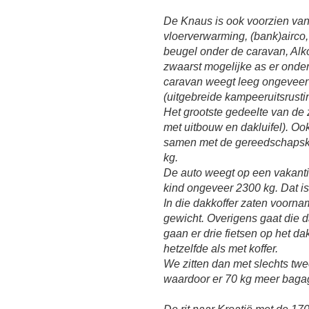
De Knaus is ook voorzien van 
vloerverwarming, (bank)airco,
beugel onder de caravan, Alk
zwaarst mogelijke as er onde
caravan weegt leeg ongeveer 
(uitgebreide kampeeruitsrust
Het grootste gedeelte van de 
met uitbouw en dakluifel). Ook
samen met de gereedschapskis
kg.
De auto weegt op een vakanti
kind ongeveer 2300 kg. Dat is 
In die dakkoffer zaten voorn
gewicht. Overigens gaat die d
gaan er drie fietsen op het d
hetzelfde als met koffer.
We zitten dan met slechts tw
waardoor er 70 kg meer bagag