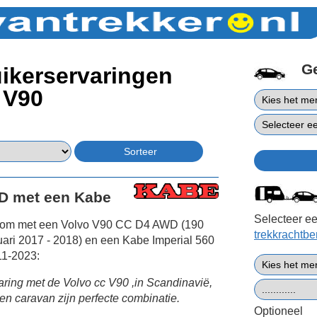
G
ikerservaringen
 V90
D met een Kabe
Selecteer ee
kom met een Volvo V90 CC D4 AWD (190
trekkrachtb
ari 2017 - 2018) en een Kabe Imperial 560
11-2023:
aring met de Volvo cc V90 ,in Scandinavië,
 caravan zijn perfecte combinatie.
Optioneel