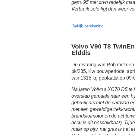
gem. 95 met crvn redelijk maa
Verbruik solo ligt dan weer v
Bekijk berekening
Volvo V90 T8 TwinEng
Elddis
De ervaring van Rob met een 
pk/235, Kw bouwperiode: april
van 1315 kg geplaatst op 09-
Na jaren Volvo's XC70 D5 te
overstap gemaakt naar een hy
gebruik als met de caravan ee
met een geweldige trekkrach
brandstofmotor en de achterw
accu is dit beschikbaar). Tij
maar op bijv. nat gras is het e