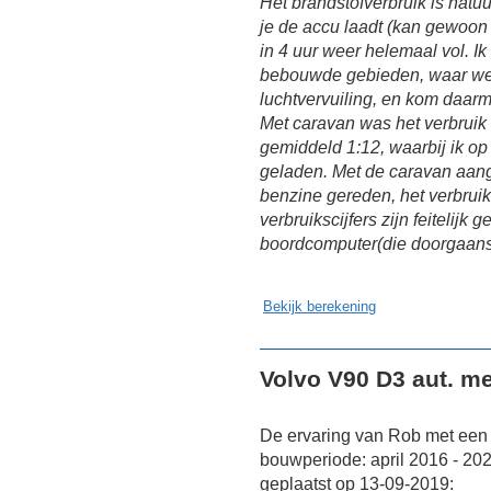
Het brandstofverbruik is natuu
je de accu laadt (kan gewoon 
in 4 uur weer helemaal vol. Ik
bebouwde gebieden, waar we 
luchtvervuiling, en kom daar
Met caravan was het verbruik 
gemiddeld 1:12, waarbij ik o
geladen. Met de caravan aang
benzine gereden, het verbrui
verbruikscijfers zijn feitelij
boordcomputer(die doorgaans z
Bekijk berekening
Volvo V90 D3 aut. m
De ervaring van Rob met een 
bouwperiode: april 2016 - 2
geplaatst op 13-09-2019: