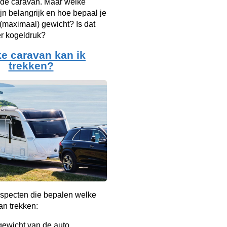
 de caravan. Maar welke
jn belangrijk en hoe bepaal je
t (maximaal) gewicht? Is dat
er kogeldruk?
e caravan kan ik
trekken?
 aspecten die bepalen welke
an trekken:
gewicht van de auto