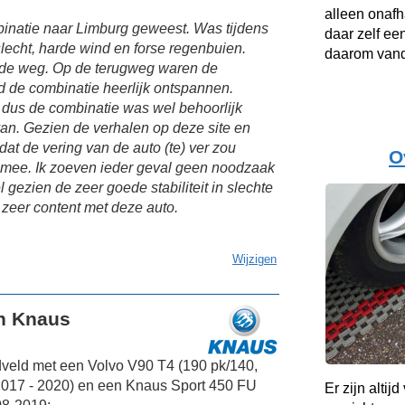
alleen onafh
inatie naar Limburg geweest. Was tijdens
daar zelf ee
echt, harde wind en forse regenbuien.
daarom vand
 de weg. Op de terugweg waren de
 de combinatie heerlijk ontspannen.
 dus de combinatie was wel behoorlijk
van. Gezien de verhalen op deze site en
dat de vering van de auto (te) ver zou
O
e mee. Ik zoeven ieder geval geen noodzaak
gezien de zeer goede stabiliteit in slechte
zeer content met deze auto.
Wijzigen
en Knaus
veld met een Volvo V90 T4 (190 pk/140,
017 - 2020) en een Knaus Sport 450 FU
Er zijn altij