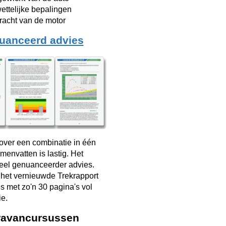
ettelijke bepalingen
racht van de motor
uanceerd advies
over een combinatie in één
menvatten is lastig. Het
veel genuanceerder advies.
 het vernieuwde Trekrapport
s met zo'n 30 pagina's vol
ie.
ravancursussen