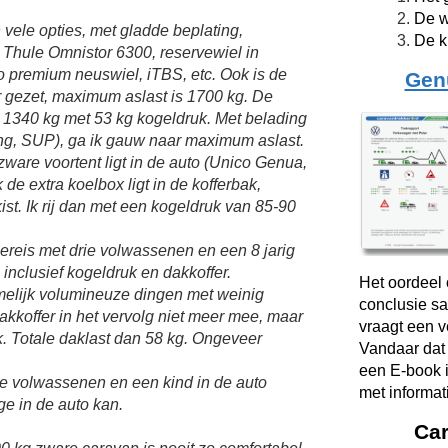
De w
vele opties, met gladde beplating,
De k
 Thule Omnistor 6300, reservewiel in
o premium neuswiel, iTBS, etc. Ook is de
Gen
r gezet, maximum aslast is 1700 kg. De
1340 kg met 53 kg kogeldruk. Met belading
ing, SUP), ga ik gauw naar maximum aslast.
zware voortent ligt in de auto (Unico Genua,
 de extra koelbox ligt in de kofferbak,
t. Ik rij dan met een kogeldruk van 85-90
ereis met drie volwassenen en een 8 jarig
inclusief kogeldruk en dakkoffer.
Het oordeel 
amelijk volumineuze dingen met weinig
conclusie sa
akkoffer in het vervolg niet meer mee, maar
vraagt een 
ak. Totale daklast dan 58 kg. Ongeveer
Vandaar dat
een E-book i
ee volwassenen en een kind in de auto
met informat
e in de auto kan.
Ca