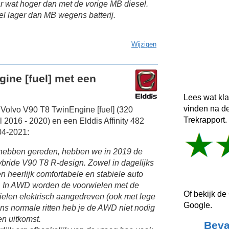
r wat hoger dan met de vorige MB diesel.
eel lager dan MB wegens batterij.
Wijzigen
ine [fuel] met een
Lees wat kl
vinden na d
Volvo V90 T8 TwinEngine [fuel] (320
Trekrapport.
 2016 - 2020) en een Elddis Affinity 482
04-2021:
 hebben gereden, hebben we in 2019 de
bride V90 T8 R-design. Zowel in dagelijks
n heerlijk comfortabele en stabiele auto
t. In AWD worden de voorwielen met de
Of bekijk de
ielen elektrisch aangedreven (ook met lege
Google.
dens normale ritten heb je de AWD niet nodig
en uitkomst.
Beva