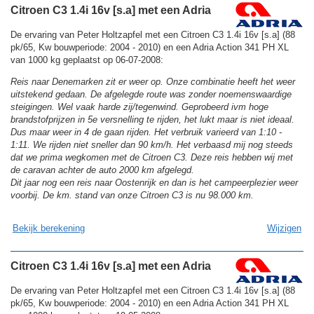
Citroen C3 1.4i 16v [s.a] met een Adria
De ervaring van Peter Holtzapfel met een Citroen C3 1.4i 16v [s.a] (88
pk/65, Kw bouwperiode: 2004 - 2010) en een Adria Action 341 PH XL
van 1000 kg geplaatst op 06-07-2008:
Reis naar Denemarken zit er weer op. Onze combinatie heeft het weer
uitstekend gedaan. De afgelegde route was zonder noemenswaardige
steigingen. Wel vaak harde zij/tegenwind. Geprobeerd ivm hoge
brandstofprijzen in 5e versnelling te rijden, het lukt maar is niet ideaal.
Dus maar weer in 4 de gaan rijden. Het verbruik varieerd van 1:10 -
1:11. We rijden niet sneller dan 90 km/h. Het verbaasd mij nog steeds
dat we prima wegkomen met de Citroen C3. Deze reis hebben wij met
de caravan achter de auto 2000 km afgelegd.
Dit jaar nog een reis naar Oostenrijk en dan is het campeerplezier weer
voorbij. De km. stand van onze Citroen C3 is nu 98.000 km.
Bekijk berekening
Wijzigen
Citroen C3 1.4i 16v [s.a] met een Adria
De ervaring van Peter Holtzapfel met een Citroen C3 1.4i 16v [s.a] (88
pk/65, Kw bouwperiode: 2004 - 2010) en een Adria Action 341 PH XL