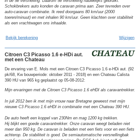
in de 5e versnelling. Daarom 5e versnelling nauwelijks gebruikt.
Schokbrekers auto konden de caravan prima aan. Zeer tevreden over
auto-caravan combinatie. Ik reed doorgaans 80 km/uur (2000
toeren/minuut) en met inhalen 90 km/uur. Geen klachten over stabiliteit
als een vrachtwagen ons inhaalde.
Bekijk berekening
Wijzigen
Citroen C3 Picasso 1.6 e-HDi aut.
met een Chateau
De ervaring van E. Mols met een Citroen C3 Picasso 1.6 e-HDi aut. (92
pk/68, Kw bouwperiode: oktober 2011 - 2018) en een Chateau Calista
390 HU van 965 kg geplaatst op 05-08-2012:
Mijn ervaringen met de Citroen C3 Picasso 1.6 eHDI als caravantrekker.
In juli 2012 ben ik met mijn vrouw naar Bretagne geweest met mijn
nieuwe C3 Picasso 1.6 eHDI in combinatie met een Chateau 390 HU.
De auto heeft een koppel van 230Nm en mag 1200 kg trekken.
Hij blijkt een goede caravantrekker. Onze caravan weegt beladen niet
meer dan 950 kg. De caravan is beladen met een fiets voor en een fiets
achterop. De stabiliteit is goed. De semiautomatische versnellingbak