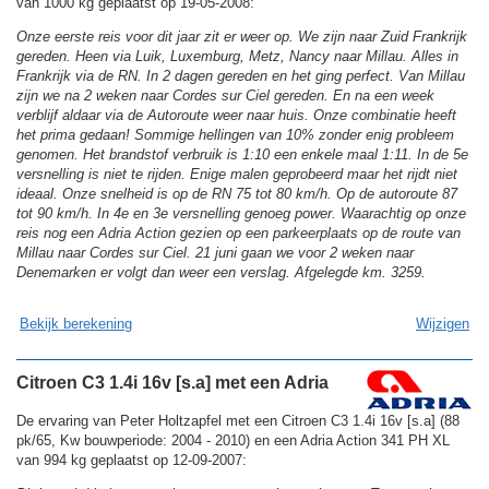
van 1000 kg geplaatst op 19-05-2008:
Onze eerste reis voor dit jaar zit er weer op. We zijn naar Zuid Frankrijk
gereden. Heen via Luik, Luxemburg, Metz, Nancy naar Millau. Alles in
Frankrijk via de RN. In 2 dagen gereden en het ging perfect. Van Millau
zijn we na 2 weken naar Cordes sur Ciel gereden. En na een week
verblijf aldaar via de Autoroute weer naar huis. Onze combinatie heeft
het prima gedaan! Sommige hellingen van 10% zonder enig probleem
genomen. Het brandstof verbruik is 1:10 een enkele maal 1:11. In de 5e
versnelling is niet te rijden. Enige malen geprobeerd maar het rijdt niet
ideaal. Onze snelheid is op de RN 75 tot 80 km/h. Op de autoroute 87
tot 90 km/h. In 4e en 3e versnelling genoeg power. Waarachtig op onze
reis nog een Adria Action gezien op een parkeerplaats op de route van
Millau naar Cordes sur Ciel. 21 juni gaan we voor 2 weken naar
Denemarken er volgt dan weer een verslag. Afgelegde km. 3259.
Bekijk berekening
Wijzigen
Citroen C3 1.4i 16v [s.a] met een Adria
De ervaring van Peter Holtzapfel met een Citroen C3 1.4i 16v [s.a] (88
pk/65, Kw bouwperiode: 2004 - 2010) en een Adria Action 341 PH XL
van 994 kg geplaatst op 12-09-2007: