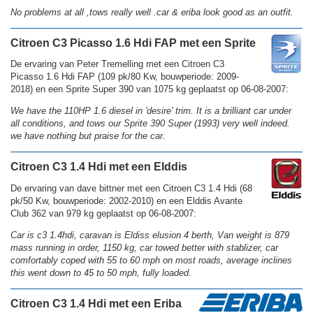
No problems at all ,tows really well .car & eriba look good as an outfit.
Citroen C3 Picasso 1.6 Hdi FAP met een Sprite
De ervaring van Peter Tremelling met een Citroen C3
Picasso 1.6 Hdi FAP (109 pk/80 Kw, bouwperiode: 2009-
2018) en een Sprite Super 390 van 1075 kg geplaatst op 06-08-2007:
We have the 110HP 1.6 diesel in 'desire' trim. It is a brilliant car under
all conditions, and tows our Sprite 390 Super (1993) very well indeed.
we have nothing but praise for the car.
Citroen C3 1.4 Hdi met een Elddis
De ervaring van dave bittner met een Citroen C3 1.4 Hdi (68
pk/50 Kw, bouwperiode: 2002-2010) en een Elddis Avante
Club 362 van 979 kg geplaatst op 06-08-2007:
Car is c3 1.4hdi, caravan is Eldiss elusion 4 berth, Van weight is 879
mass running in order, 1150 kg, car towed better with stablizer, car
comfortably coped with 55 to 60 mph on most roads, average inclines
this went down to 45 to 50 mph, fully loaded.
Citroen C3 1.4 Hdi met een Eriba