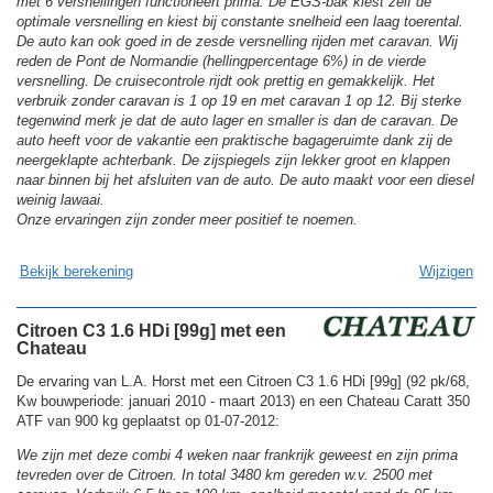
met 6 versnellingen functioneert prima. De EGS-bak kiest zelf de
optimale versnelling en kiest bij constante snelheid een laag toerental.
De auto kan ook goed in de zesde versnelling rijden met caravan. Wij
reden de Pont de Normandie (hellingpercentage 6%) in de vierde
versnelling. De cruisecontrole rijdt ook prettig en gemakkelijk. Het
verbruik zonder caravan is 1 op 19 en met caravan 1 op 12. Bij sterke
tegenwind merk je dat de auto lager en smaller is dan de caravan. De
auto heeft voor de vakantie een praktische bagageruimte dank zij de
neergeklapte achterbank. De zijspiegels zijn lekker groot en klappen
naar binnen bij het afsluiten van de auto. De auto maakt voor een diesel
weinig lawaai.
Onze ervaringen zijn zonder meer positief te noemen.
Bekijk berekening
Wijzigen
Citroen C3 1.6 HDi [99g] met een
Chateau
De ervaring van L.A. Horst met een Citroen C3 1.6 HDi [99g] (92 pk/68,
Kw bouwperiode: januari 2010 - maart 2013) en een Chateau Caratt 350
ATF van 900 kg geplaatst op 01-07-2012:
We zijn met deze combi 4 weken naar frankrijk geweest en zijn prima
tevreden over de Citroen. In total 3480 km gereden w.v. 2500 met