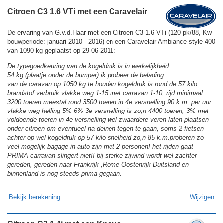
Citroen C3 1.6 VTi met een Caravelair
De ervaring van G.v.d.Haar met een Citroen C3 1.6 VTi (120 pk/88, Kw
bouwperiode: januari 2010 - 2016) en een Caravelair Ambiance style 400
van 1090 kg geplaatst op 29-06-2011:
De typegoedkeuring van de kogeldruk is in werkelijkheid
54 kg.(plaatje onder de bumper) ik probeer de belading
van de caravan op 1050 kg te houden kogeldruk is rond de 57 kilo
brandstof verbruik vlakke weg 1-15 met carravan 1-10, rijd minimaal
3200 toeren meestal rond 3500 toeren in 4e versnelling 90 k.m. per uur
vlakke weg helling 5% 6% 3e versnelling is zo,n 4400 toeren, 3% met
voldoende toeren in 4e versnelling wel zwaardere veren laten plaatsen
onder citroen om eventueel na deinen tegen te gaan, soms 2 fietsen
achter op wel kogeldruk op 57 kilo snelheid zo,n 85 k.m.proberen zo
veel mogelijk bagage in auto zijn met 2 personen! het rijden gaat
PRIMA carravan slingert niet!! bij sterke zijwind wordt wel zachter
gereden, gereden naar Frankrijk ,Rome Oostenrijk Duitsland en
binnenland is nog steeds prima gegaan.
Bekijk berekening
Wijzigen