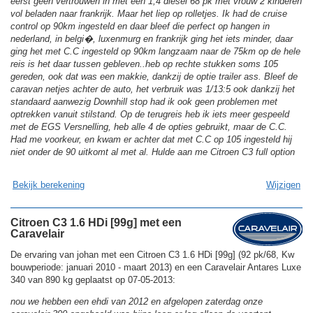
eerst geen vertrouwen in met een 1,4 diesel 68 pk met vrouw 2 kinderen
vol beladen naar frankrijk. Maar het liep op rolletjes. Ik had de cruise
control op 90km ingesteld en daar bleef die perfect op hangen in
nederland, in belgi�, luxenmurg en frankrijk ging het iets minder, daar
ging het met C.C ingesteld op 90km langzaam naar de 75km op de hele
reis is het daar tussen gebleven..heb op rechte stukken soms 105
gereden, ook dat was een makkie, dankzij de optie trailer ass. Bleef de
caravan netjes achter de auto, het verbruik was 1/13:5 ook dankzij het
standaard aanwezig Downhill stop had ik ook geen problemen met
optrekken vanuit stilstand. Op de terugreis heb ik iets meer gespeeld
met de EGS Versnelling, heb alle 4 de opties gebruikt, maar de C.C.
Had me voorkeur, en kwam er achter dat met C.C op 105 ingesteld hij
niet onder de 90 uitkomt al met al. Hulde aan me Citroen C3 full option
Bekijk berekening
Wijzigen
Citroen C3 1.6 HDi [99g] met een
Caravelair
De ervaring van johan met een Citroen C3 1.6 HDi [99g] (92 pk/68, Kw
bouwperiode: januari 2010 - maart 2013) en een Caravelair Antares Luxe
340 van 890 kg geplaatst op 07-05-2013:
nou we hebben een ehdi van 2012 en afgelopen zaterdag onze