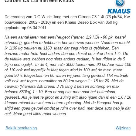
Citroen C3 1.4i met een Knaus
De ervaring van D.G.W. de Jong met een Citroen C3 1.4i (73 pk/54, Kw
bouwperiode: 2002 - 2010) en een Knaus Deseo Box van 850 kg
geplaatst op 05-04-2011:
Na een aantal jaren met een Peugeot Partner, 1,9 HDI - 90 pk, bestel
uitvoering, gereden te hebben is het wel even wennen. Voorheen mocht
ik 1100 kg trekken nu 1160. Maar dat zegt niets is gebleken. Een
benzine motor trekt heel anders dan een diesel en zeker deze 1.4i. Op
de vlakke weg, hebben nog niets anders gedaan, is het rijden in de 5
bijna onmogelijk. In de 4, met zo'n 3000 toeren ruim 90 km/uur waar 100
of 110 ook wel mogelijk is Met tegen wind is 100 wel de max. maar
goed 90 is toegestaan en 80 waren wij jaren lang gewend. Het verbruik
valt ook wat tegen, normaliter op 80 km wegen 1 : 18 tot 20. Met de
caravan (Viamara 220 breed, 3.70 lang 2 fietsen achterop en max.
beladen 850kg) 1 : 10. Ben er nog niet mee naar het buitenland
geweest. Als je niet te groot en zuinig wilt auto rijden dan is een 1.6 / 16
klepper misschien wel een betere oplossing. Met de Peugeot had je
altijd een goed gevoel omdat je ruim over had, met deze auto heb je dat
niet. Maar goed alles moet wennen.
Bekijk berekening
Wijzigen