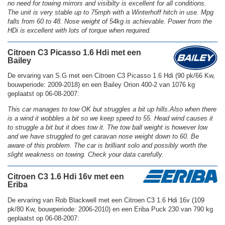
no need for towing mirrors and visibilty is excellent for all conditions.
The unit is very stable up to 75mph with a Winterhoff hitch in use. Mpg
falls from 60 to 48. Nose weight of 54kg is achievable. Power from the
HDi is excellent with lots of torque when required.
Citroen C3 Picasso 1.6 Hdi met een
Bailey
De ervaring van S.G met een Citroen C3 Picasso 1.6 Hdi (90 pk/66 Kw,
bouwperiode: 2009-2018) en een Bailey Orion 400-2 van 1076 kg
geplaatst op 06-08-2007:
This car manages to tow OK but struggles a bit up hills.Also when there
is a wind it wobbles a bit so we keep speed to 55. Head wind causes it
to struggle a bit but it does tow it. The tow ball weight is however low
and we have struggled to get caravan nose weight down to 60. Be
aware of this problem. The car is brilliant solo and possibly worth the
slight weakness on towing. Check your data carefully.
Citroen C3 1.6 Hdi 16v met een
Eriba
De ervaring van Rob Blackwell met een Citroen C3 1.6 Hdi 16v (109
pk/80 Kw, bouwperiode: 2006-2010) en een Eriba Puck 230 van 790 kg
geplaatst op 06-08-2007: