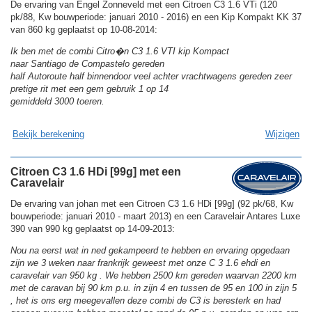
De ervaring van Engel Zonneveld met een Citroen C3 1.6 VTi (120
pk/88, Kw bouwperiode: januari 2010 - 2016) en een Kip Kompakt KK 37
van 860 kg geplaatst op 10-08-2014:
Ik ben met de combi Citro�n C3 1.6 VTI kip Kompact
naar Santiago de Compastelo gereden
half Autoroute half binnendoor veel achter vrachtwagens gereden zeer
pretige rit met een gem gebruik 1 op 14
gemiddeld 3000 toeren.
Bekijk berekening
Wijzigen
Citroen C3 1.6 HDi [99g] met een
Caravelair
De ervaring van johan met een Citroen C3 1.6 HDi [99g] (92 pk/68, Kw
bouwperiode: januari 2010 - maart 2013) en een Caravelair Antares Luxe
390 van 990 kg geplaatst op 14-09-2013:
Nou na eerst wat in ned gekampeerd te hebben en ervaring opgedaan
zijn we 3 weken naar frankrijk geweest met onze C 3 1.6 ehdi en
caravelair van 950 kg . We hebben 2500 km gereden waarvan 2200 km
met de caravan bij 90 km p.u. in zijn 4 en tussen de 95 en 100 in zijn 5
, het is ons erg meegevallen deze combi de C3 is beresterk en had