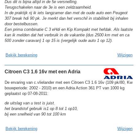
Dus dit is bijna altijd in de 5e versnelling.
Terugschakelen naar de 3e is een zeldzaamheid.
In de praktijk rij ik iets langzamer dan met de oude auto een Peugeot
307 break hdi 90 pk. Je merkt dan het verschil in stabiliteit bij inhalen
door bestelbussen.
Een prima combinatie C 3 eHdi en Kip Kompakt met hefdak. Als laatste
kan ik melden dat het verbruik in de vakantie (dus 2500 km met en ca
500 zonder caravan) 1 op 15 is (vergelijk oude auto 1 op 12).
Bekijk berekening
Wijzigen
Citroen C3 1.6 16v met een Adria
De ervaring van c.vlielander met een Citroen C3 1.6 16v (109 pk/80, Kw
bouwperiode: 2002 - 2010) en een Adria Action 361 PT van 1000 kg
geplaatst op 07-08-2011:
de uitslag van u test is juist.
het brandstof gebruik is1 op 8 tot 1 op10,
bij een snelheid van 90 tot 100 km
Bekijk berekening
Wijzigen