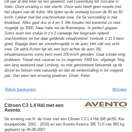
Dit jaar al drie keer op reis geweest, van Luxemburg tot Toscane in
Italie. Onze ervaring is niet slecht. Onze auto heeft geen moeite met
het slepen van de Adria. We rijden op de snelweg tussen de 90 en 92
km/h. Lekker met het vrachtverkeer mee. De 5e versnelling is niet
bruikbaar. Alles gaat dus in 4 en 3. We houden het toerental zo veel
mogelijk op 3000. Naar Italie via de Brennerpas. Is perfect gegaan.
Soms even een stukje in z'n 2 vanwege het langzaam rijdend
vrachtverkeer en het daar geldende inhaalverbod. Verbruik 1:11.5 best
goed. Bagage doen we zoveelmogelijk in de auto. Het valt ons echt
mee. De adria Action ligt als een huis achter de auto. Bij
inhaalmanouvres soms best even 100 km/h gereden. Gaat zonder enig
probleem. Totaal met caravan nu zo ongeveer 7000 km. afgelegd. Nog
een lang weekend naar Limburg, nu met gemonteerd fietsenrek op de
dissel en fietsen mee natuurlijk en dan de winterstalling in tot volgend
jaar. Dan weer een ervaring plaatsen. Groet, Peter.
Bekijk berekening
Wijzigen
Citroen C3 1.4 Hdi met een
Avento
De ervaring van R. de Vries met een Citroen C3 1.4 Hdi (68 pk/50, Kw
bouwperiode: 2002 - 2010) en een Avento Avance 395 TLH van 950 kg
geplaatst op 06-08-2007: