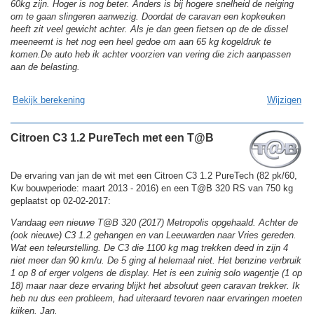
60kg zijn. Hoger is nog beter. Anders is bij hogere snelheid de neiging
om te gaan slingeren aanwezig. Doordat de caravan een kopkeuken
heeft zit veel gewicht achter. Als je dan geen fietsen op de de dissel
meeneemt is het nog een heel gedoe om aan 65 kg kogeldruk te
komen.De auto heb ik achter voorzien van vering die zich aanpassen
aan de belasting.
Bekijk berekening
Wijzigen
Citroen C3 1.2 PureTech met een T@B
De ervaring van jan de wit met een Citroen C3 1.2 PureTech (82 pk/60,
Kw bouwperiode: maart 2013 - 2016) en een T@B 320 RS van 750 kg
geplaatst op 02-02-2017:
Vandaag een nieuwe T@B 320 (2017) Metropolis opgehaald. Achter de
(ook nieuwe) C3 1.2 gehangen en van Leeuwarden naar Vries gereden.
Wat een teleurstelling. De C3 die 1100 kg mag trekken deed in zijn 4
niet meer dan 90 km/u. De 5 ging al helemaal niet. Het benzine verbruik
1 op 8 of erger volgens de display. Het is een zuinig solo wagentje (1 op
18) maar naar deze ervaring blijkt het absoluut geen caravan trekker. Ik
heb nu dus een probleem, had uiteraard tevoren naar ervaringen moeten
kijken. Jan.