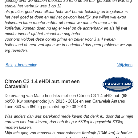
genoeg over we hebben meestal zo rond de 95 p.u. gereden en was erg
stabiel het verbruik was 1 op 12 .
als je alles goed voor elkaar hebt wat betreft belading en kogeldruk is
het heel goed te doen en rijd het gewoon heerlijk ,we willen wel extra
hulpveren laten monter achter dit omdat we dan iets meer in de
kofferbak kunnen doen nu lag er veel op de achterbank en als hij wat
minder inveert rijd het misschien nog beter .
voor ons voldoet deze combi prima en zeker voor 3 a 4 weken
buitenland de rest verblijven we in nederland dus geen probleem we zijn
erg tevreden.
Bekijk berekening
Wijzigen
Citroen C3 1.4 eHDi aut. met een
Caravelair
De ervaring van Mario hendriks met een Citroen C3 1.4 eHDi aut. (68
pk/50, Kw bouwperiode: juni 2013 - 2016) en een Caravelair Antares
Luxe 340 van 850 kg geplaatst op 29-08-2013:
Was anders dan was berekend,mede kwam dat denk ik, door dat ik mijn
caravan niet kon kiezen, dus heb ik i.p.v 550kg leeggewicht 600kg
moeten kiezen.
Mijn reis ging van maassluis naar aubenas frankrijk (1046 km) ik had er