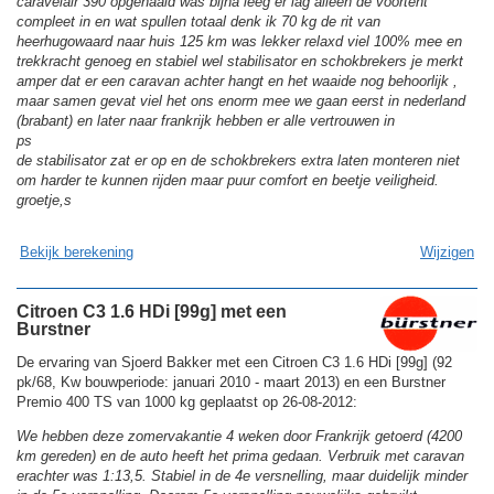
caravelair 390 opgehaald was bijna leeg er lag alleen de voortent
compleet in en wat spullen totaal denk ik 70 kg de rit van
heerhugowaard naar huis 125 km was lekker relaxd viel 100% mee en
trekkracht genoeg en stabiel wel stabilisator en schokbrekers je merkt
amper dat er een caravan achter hangt en het waaide nog behoorlijk ,
maar samen gevat viel het ons enorm mee we gaan eerst in nederland
(brabant) en later naar frankrijk hebben er alle vertrouwen in
ps
de stabilisator zat er op en de schokbrekers extra laten monteren niet
om harder te kunnen rijden maar puur comfort en beetje veiligheid.
groetje,s
Bekijk berekening
Wijzigen
Citroen C3 1.6 HDi [99g] met een
Burstner
De ervaring van Sjoerd Bakker met een Citroen C3 1.6 HDi [99g] (92
pk/68, Kw bouwperiode: januari 2010 - maart 2013) en een Burstner
Premio 400 TS van 1000 kg geplaatst op 26-08-2012:
We hebben deze zomervakantie 4 weken door Frankrijk getoerd (4200
km gereden) en de auto heeft het prima gedaan. Verbruik met caravan
erachter was 1:13,5. Stabiel in de 4e versnelling, maar duidelijk minder