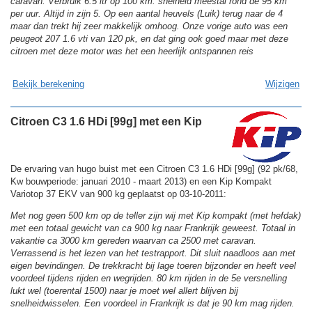
caravan. Verbruik 6.5 ltr op 100 km. snelheid meestal rond de 95 km
per uur. Altijd in zijn 5. Op een aantal heuvels (Luik) terug naar de 4
maar dan trekt hij zeer makkelijk omhoog. Onze vorige auto was een
peugeot 207 1.6 vti van 120 pk, en dat ging ook goed maar met deze
citroen met deze motor was het een heerlijk ontspannen reis
Bekijk berekening
Wijzigen
Citroen C3 1.6 HDi [99g] met een Kip
De ervaring van hugo buist met een Citroen C3 1.6 HDi [99g] (92 pk/68,
Kw bouwperiode: januari 2010 - maart 2013) en een Kip Kompakt
Variotop 37 EKV van 900 kg geplaatst op 03-10-2011:
Met nog geen 500 km op de teller zijn wij met Kip kompakt (met hefdak)
met een totaal gewicht van ca 900 kg naar Frankrijk geweest. Totaal in
vakantie ca 3000 km gereden waarvan ca 2500 met caravan.
Verrassend is het lezen van het testrapport. Dit sluit naadloos aan met
eigen bevindingen. De trekkracht bij lage toeren bijzonder en heeft veel
voordeel tijdens rijden en wegrijden. 80 km rijden in de 5e versnelling
lukt wel (toerental 1500) naar je moet wel allert blijven bij
snelheidwisselen. Een voordeel in Frankrijk is dat je 90 km mag rijden.