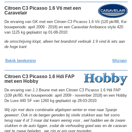
Citroen C3 Picasso 1.6 Vti met een
Caravelair
De ervaring van GK met een Citroen C3 Picasso 1.6 Vti (120 pk/88, Kw
bouwperiode: april 2009 - 2018) en een Caravelair Ambiance style 420
van 1125 kg geplaatst op 01-08-2010:
de omschrijving klopt, alleen het brandstof verbruik 1:9 vind ik iets aan
de hoge kant.
Bekijk berekening
Wijzigen
Citroen C3 Picasso 1.6 Hdi FAP
met een Hobby
De ervaring van J.J.Beune met een Citroen C3 Picasso 1.6 Hdi FAP
(109 pk/80, Kw bouwperiode: april 2009 - november 2018) en een Hobby
De Luxe 440 SF van 1260 kg geplaatst op 28-03-2010:
Wij zijn met deze combinatie afgelopen winter er mee naar Spanje
geweest .Ook in de bergen gereden bij steile stukken was het soms
terug naar 4 of 3 maar dat kwam weinig voor , wel hadden we de zware
stukken in de auto liggen. zodat de verhouding goed was en de caravan
niet te zwaar beladen , we zijn er erg over tevreden.