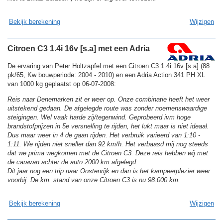
Bekijk berekening
Wijzigen
Citroen C3 1.4i 16v [s.a] met een Adria
De ervaring van Peter Holtzapfel met een Citroen C3 1.4i 16v [s.a] (88
pk/65, Kw bouwperiode: 2004 - 2010) en een Adria Action 341 PH XL
van 1000 kg geplaatst op 06-07-2008:
Reis naar Denemarken zit er weer op. Onze combinatie heeft het weer
uitstekend gedaan. De afgelegde route was zonder noemenswaardige
steigingen. Wel vaak harde zij/tegenwind. Geprobeerd ivm hoge
brandstofprijzen in 5e versnelling te rijden, het lukt maar is niet ideaal.
Dus maar weer in 4 de gaan rijden. Het verbruik varieerd van 1:10 -
1:11. We rijden niet sneller dan 92 km/h. Het verbaasd mij nog steeds
dat we prima wegkomen met de Citroen C3. Deze reis hebben wij met
de caravan achter de auto 2000 km afgelegd.
Dit jaar nog een trip naar Oostenrijk en dan is het kampeerplezier weer
voorbij. De km. stand van onze Citroen C3 is nu 98.000 km.
Bekijk berekening
Wijzigen