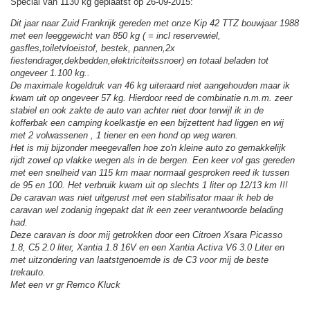
Special van 1130 kg geplaatst op 26-09-2015:
Dit jaar naar Zuid Frankrijk gereden met onze Kip 42 TTZ bouwjaar 1988
met een leeggewicht van 850 kg ( = incl reservewiel,
gasfles,toiletvloeistof, bestek, pannen,2x
fiestendrager,dekbedden,elektriciteitssnoer) en totaal beladen tot
ongeveer 1.100 kg..
De maximale kogeldruk van 46 kg uiteraard niet aangehouden maar ik
kwam uit op ongeveer 57 kg. Hierdoor reed de combinatie n.m.m. zeer
stabiel en ook zakte de auto van achter niet door terwijl ik in de
kofferbak een camping koelkastje en een bijzettent had liggen en wij
met 2 volwassenen , 1 tiener en een hond op weg waren.
Het is mij bijzonder meegevallen hoe zo'n kleine auto zo gemakkelijk
rijdt zowel op vlakke wegen als in de bergen. Een keer vol gas gereden
met een snelheid van 115 km maar normaal gesproken reed ik tussen
de 95 en 100. Het verbruik kwam uit op slechts 1 liter op 12/13 km !!!
De caravan was niet uitgerust met een stabilisator maar ik heb de
caravan wel zodanig ingepakt dat ik een zeer verantwoorde belading
had.
Deze caravan is door mij getrokken door een Citroen Xsara Picasso
1.8, C5 2.0 liter, Xantia 1.8 16V en een Xantia Activa V6 3.0 Liter en
met uitzondering van laatstgenoemde is de C3 voor mij de beste
trekauto.
Met een vr gr Remco Kluck