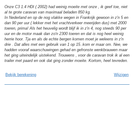
Onze C3 1.4 HDI ( 2002) had weinig moeite met onze , ik geef toe, niet
al te grote caravan van maximaal beladen 850 kg.
In Nederland en op de nog vlakke wegen in Frankrijk gewoon in z'n 5 en
dan 90 per uur ( lekker met het vrachtverkeer meerijden dus) met 2000
toeren, prima! Als het heuvelig wordt blijf ik in z'n 4, nog steeds 90 per
uur en de motor maak dan zo'n 2300 toeren en dat is nog heel weinig
herrie hoor. Tja en als de echte bergen komen moet je weleens in z'n
drie . Dat alles met een gebruik van 1 op 15..kom er maar om. Nee, we
hadden vooraf waarschuwingen gehad en gefronste wenkbrauwen maar
het ging uiteindelijk uistekend. Trouwens , voor de caravan trok ik al een
trailer met paard en ook dat ging zonder moeite. Kortom, heel tevreden.
Bekijk berekening
Wijzigen