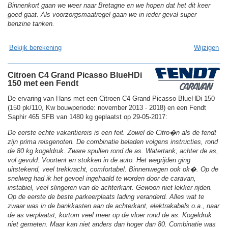
Binnenkort gaan we weer naar Bretagne en we hopen dat het dit keer
goed gaat. Als voorzorgsmaatregel gaan we in ieder geval super
benzine tanken.
Bekijk berekening
Wijzigen
Citroen C4 Grand Picasso BlueHDi
150 met een Fendt
De ervaring van Hans met een Citroen C4 Grand Picasso BlueHDi 150
(150 pk/110, Kw bouwperiode: november 2013 - 2018) en een Fendt
Saphir 465 SFB van 1480 kg geplaatst op 29-05-2017:
De eerste echte vakantiereis is een feit. Zowel de Citro�n als de fendt
zijn prima reisgenoten. De combinatie beladen volgens instructies, rond
de 80 kg kogeldruk. Zware spullen rond de as. Watertank, achter de as,
vol gevuld. Voortent en stokken in de auto. Het wegrijden ging
uitstekend, veel trekkracht, comfortabel. Binnenwegen ook ok�. Op de
snelweg had ik het gevoel ingehaald te worden door de caravan,
instabiel, veel slingeren van de achterkant. Gewoon niet lekker rijden.
Op de eerste de beste parkeerplaats lading veranderd. Alles wat te
zwaar was in de bankkasten aan de achterkant, elektrakabels o.a., naar
de as verplaatst, kortom veel meer op de vloer rond de as. Kogeldruk
niet gemeten. Maar kan niet anders dan hoger dan 80. Combinatie was