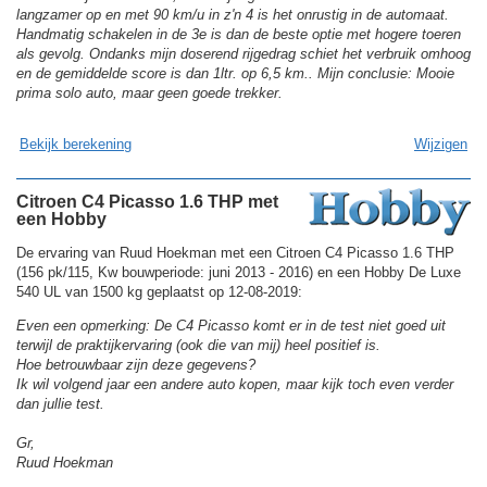
langzamer op en met 90 km/u in z'n 4 is het onrustig in de automaat.
Handmatig schakelen in de 3e is dan de beste optie met hogere toeren
als gevolg. Ondanks mijn doserend rijgedrag schiet het verbruik omhoog
en de gemiddelde score is dan 1ltr. op 6,5 km.. Mijn conclusie: Mooie
prima solo auto, maar geen goede trekker.
Bekijk berekening
Wijzigen
Citroen C4 Picasso 1.6 THP met
een Hobby
De ervaring van Ruud Hoekman met een Citroen C4 Picasso 1.6 THP
(156 pk/115, Kw bouwperiode: juni 2013 - 2016) en een Hobby De Luxe
540 UL van 1500 kg geplaatst op 12-08-2019:
Even een opmerking: De C4 Picasso komt er in de test niet goed uit
terwijl de praktijkervaring (ook die van mij) heel positief is.
Hoe betrouwbaar zijn deze gegevens?
Ik wil volgend jaar een andere auto kopen, maar kijk toch even verder
dan jullie test.
Gr,
Ruud Hoekman