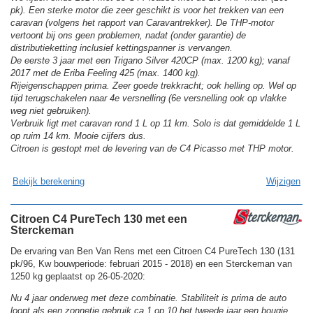
pk). Een sterke motor die zeer geschikt is voor het trekken van een
caravan (volgens het rapport van Caravantrekker). De THP-motor
vertoont bij ons geen problemen, nadat (onder garantie) de
distributieketting inclusief kettingspanner is vervangen.
De eerste 3 jaar met een Trigano Silver 420CP (max. 1200 kg); vanaf
2017 met de Eriba Feeling 425 (max. 1400 kg).
Rijeigenschappen prima. Zeer goede trekkracht; ook helling op. Wel op
tijd terugschakelen naar 4e versnelling (6e versnelling ook op vlakke
weg niet gebruiken).
Verbruik ligt met caravan rond 1 L op 11 km. Solo is dat gemiddelde 1 L
op ruim 14 km. Mooie cijfers dus.
Citroen is gestopt met de levering van de C4 Picasso met THP motor.
Bekijk berekening
Wijzigen
Citroen C4 PureTech 130 met een
Sterckeman
De ervaring van Ben Van Rens met een Citroen C4 PureTech 130 (131
pk/96, Kw bouwperiode: februari 2015 - 2018) en een Sterckeman van
1250 kg geplaatst op 26-05-2020:
Nu 4 jaar onderweg met deze combinatie. Stabiliteit is prima de auto
loopt als een zonnetje gebruik ca 1 op 10 het tweede jaar een bougie