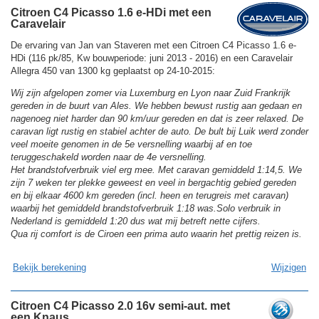
Citroen C4 Picasso 1.6 e-HDi met een
Caravelair
De ervaring van Jan van Staveren met een Citroen C4 Picasso 1.6 e-
HDi (116 pk/85, Kw bouwperiode: juni 2013 - 2016) en een Caravelair
Allegra 450 van 1300 kg geplaatst op 24-10-2015:
Wij zijn afgelopen zomer via Luxemburg en Lyon naar Zuid Frankrijk
gereden in de buurt van Ales. We hebben bewust rustig aan gedaan en
nagenoeg niet harder dan 90 km/uur gereden en dat is zeer relaxed. De
caravan ligt rustig en stabiel achter de auto. De bult bij Luik werd zonder
veel moeite genomen in de 5e versnelling waarbij af en toe
teruggeschakeld worden naar de 4e versnelling.
Het brandstofverbruik viel erg mee. Met caravan gemiddeld 1:14,5. We
zijn 7 weken ter plekke geweest en veel in bergachtig gebied gereden
en bij elkaar 4600 km gereden (incl. heen en terugreis met caravan)
waarbij het gemiddeld brandstofverbruik 1:18 was.Solo verbruik in
Nederland is gemiddeld 1:20 dus wat mij betreft nette cijfers.
Qua rij comfort is de Ciroen een prima auto waarin het prettig reizen is.
Bekijk berekening
Wijzigen
Citroen C4 Picasso 2.0 16v semi-aut. met
een Knaus