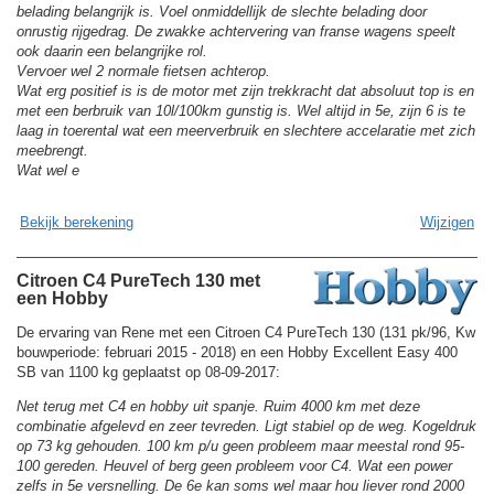
belading belangrijk is. Voel onmiddellijk de slechte belading door
onrustig rijgedrag. De zwakke achtervering van franse wagens speelt
ook daarin een belangrijke rol.
Vervoer wel 2 normale fietsen achterop.
Wat erg positief is is de motor met zijn trekkracht dat absoluut top is en
met een berbruik van 10l/100km gunstig is. Wel altijd in 5e, zijn 6 is te
laag in toerental wat een meerverbruik en slechtere accelaratie met zich
meebrengt.
Wat wel e
Bekijk berekening
Wijzigen
Citroen C4 PureTech 130 met
een Hobby
De ervaring van Rene met een Citroen C4 PureTech 130 (131 pk/96, Kw
bouwperiode: februari 2015 - 2018) en een Hobby Excellent Easy 400
SB van 1100 kg geplaatst op 08-09-2017:
Net terug met C4 en hobby uit spanje. Ruim 4000 km met deze
combinatie afgelevd en zeer tevreden. Ligt stabiel op de weg. Kogeldruk
op 73 kg gehouden. 100 km p/u geen probleem maar meestal rond 95-
100 gereden. Heuvel of berg geen probleem voor C4. Wat een power
zelfs in 5e versnelling. De 6e kan soms wel maar hou liever rond 2000