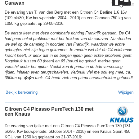
Caravan
De ervaring van T. van den Berg met een Citroen C4 Berline 1.6 16v
(109 pk/80, Kw bouwperiode: 2004 - 2010) en een Caravan 750 kg van
1050 kg geplaatst op 29-08-2016:
De eerste keer met deze combinatie richting Frankrijk gereden. De C4
had geen enkel probleem met het trekken van de caravan. Nu stonden
we wel op de camping in noorden van Frankrijk, waardoor we echte
gebergtes niet zijn tegen gekomen. Je merkte wel dat de C4 voldoende
kracht heeft, ik denk dat in de bergen rijden geen echte probleem geeft.
Kogeldruk tussen 60 (heen) en 65 (terug) kg gehad, merkte geen
verschil onder het rijden. Veelal kon ik prima in de 5de versnelling
rijden, inhalen even terugschakelen. Verbruik viel me ook erg mee, ca.
380km op ��n tank. C4 heeft zich een prima caravantrekker getoond!
Bekijk berekening
Wijzigen
Citroen C4 Picasso PureTech 130 met
een Knaus
De ervaring van tjalke met een Citroen C4 Picasso PureTech 130 (131
pk/96, Kw bouwperiode: oktober 2014 - 2018) en een Knaus Sport 450
KGU van 1250 kg geplaatst op 21-07-2016: