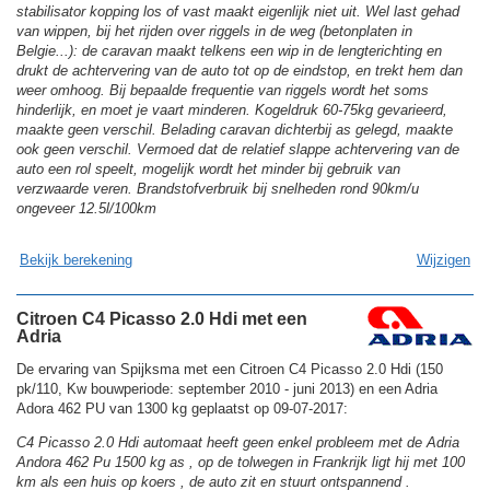
stabilisator kopping los of vast maakt eigenlijk niet uit. Wel last gehad
van wippen, bij het rijden over riggels in de weg (betonplaten in
Belgie...): de caravan maakt telkens een wip in de lengterichting en
drukt de achtervering van de auto tot op de eindstop, en trekt hem dan
weer omhoog. Bij bepaalde frequentie van riggels wordt het soms
hinderlijk, en moet je vaart minderen. Kogeldruk 60-75kg gevarieerd,
maakte geen verschil. Belading caravan dichterbij as gelegd, maakte
ook geen verschil. Vermoed dat de relatief slappe achtervering van de
auto een rol speelt, mogelijk wordt het minder bij gebruik van
verzwaarde veren. Brandstofverbruik bij snelheden rond 90km/u
ongeveer 12.5l/100km
Bekijk berekening
Wijzigen
Citroen C4 Picasso 2.0 Hdi met een
Adria
De ervaring van Spijksma met een Citroen C4 Picasso 2.0 Hdi (150
pk/110, Kw bouwperiode: september 2010 - juni 2013) en een Adria
Adora 462 PU van 1300 kg geplaatst op 09-07-2017:
C4 Picasso 2.0 Hdi automaat heeft geen enkel probleem met de Adria
Andora 462 Pu 1500 kg as , op de tolwegen in Frankrijk ligt hij met 100
km als een huis op koers , de auto zit en stuurt ontspannend .