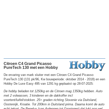
Citroen C4 Grand Picasso
PureTech 130 met een Hobby
De ervaring van mark sluiter met een Citroen C4 Grand Picasso
PureTech 130 (131 pk/96, Kw bouwperiode: oktober 2014 - 2018) en een
Hobby De Luxe Easy 495 van 1291 kg geplaatst op 28-07-2025:
De hobby beladen tot 1250kg en de Citroen mag 1350kg hebben. Auto
met 2 volwassen, 3 kinderen en de dakkoffer incl
voortent/luifel/stokken. 25+ graden richting Slovenie via Duitsland,
Oostenrijk, Kroatie. Tot 200km in Duitsland prima. Daarna komt de auto
echt tekort. De Benelux (van Ardennen tot Groningen) dat lukt nog wel.