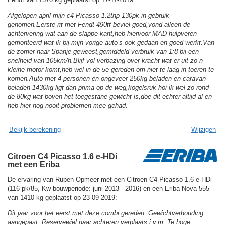
Afgelopen april mijn c4 Picasso 1.2thp 130pk in gebruik
genomen.Eerste rit met Fendt 490tf beviel goed,vond alleen de
achtervering wat aan de slappe kant,heb hiervoor MAD hulpveren
gemonteerd wat ik bij mijn vorige auto’s ook gedaan en goed werkt.Van
de zomer naar Spanje geweest,gemiddeld verbruik van 1:8 bij een
snelheid van 105km/h.Blijf vol verbazing over kracht wat er uit zo n
kleine motor komt,heb wel in de 5e gereden om niet te laag in toeren te
komen.Auto met 4 personen en ongeveer 250kg beladen en caravan
beladen 1430kg ligt dan prima op de weg,kogelsruk hoi ik wel zo rond
de 80kg wat boven het toegestane gewicht is,doe dit echter altijd al en
heb hier nog nooit problemen mee gehad.
Bekijk berekening
Wijzigen
Citroen C4 Picasso 1.6 e-HDi
met een Eriba
De ervaring van Ruben Opmeer met een Citroen C4 Picasso 1.6 e-HDi
(116 pk/85, Kw bouwperiode: juni 2013 - 2016) en een Eriba Nova 555
van 1410 kg geplaatst op 23-09-2019:
Dit jaar voor het eerst met deze combi gereden. Gewichtverhouding
aangepast. Reservewiel naar achteren verplaats i.v.m. Te hoge