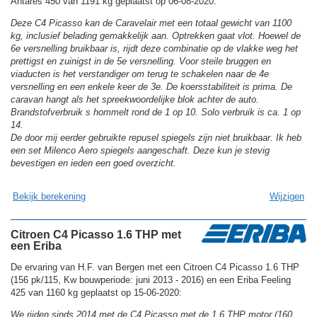
Antares 450 van 1191 kg geplaatst op 06-08-2020:
Deze C4 Picasso kan de Caravelair met een totaal gewicht van 1100
kg, inclusief belading gemakkelijk aan. Optrekken gaat vlot. Hoewel de
6e versnelling bruikbaar is, rijdt deze combinatie op de vlakke weg het
prettigst en zuinigst in de 5e versnelling. Voor steile bruggen en
viaducten is het verstandiger om terug te schakelen naar de 4e
versnelling en een enkele keer de 3e. De koersstabiliteit is prima. De
caravan hangt als het spreekwoordelijke blok achter de auto.
Brandstofverbruik s hommelt rond de 1 op 10. Solo verbruik is ca. 1 op
14.
De door mij eerder gebruikte repusel spiegels zijn niet bruikbaar. Ik heb
een set Milenco Aero spiegels aangeschaft. Deze kun je stevig
bevestigen en ieden een goed overzicht.
Bekijk berekening
Wijzigen
Citroen C4 Picasso 1.6 THP met
een Eriba
De ervaring van H.F. van Bergen met een Citroen C4 Picasso 1.6 THP
(156 pk/115, Kw bouwperiode: juni 2013 - 2016) en een Eriba Feeling
425 van 1160 kg geplaatst op 15-06-2020:
We rijden sinds 2014 met de C4 Picasso met de 1.6 THP motor (160