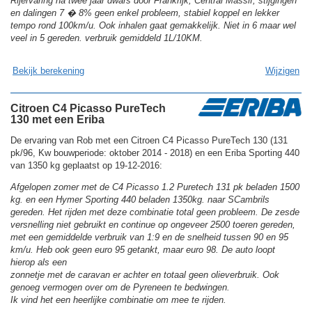
Rijervaring na twee jaar dwars door Frankrijk, Central Massif, stijgingen
en dalingen 7 � 8% geen enkel probleem, stabiel koppel en lekker
tempo rond 100km/u. Ook inhalen gaat gemakkelijk. Niet in 6 maar wel
veel in 5 gereden. verbruik gemiddeld 1L/10KM.
Bekijk berekening
Wijzigen
Citroen C4 Picasso PureTech
130 met een Eriba
De ervaring van Rob met een Citroen C4 Picasso PureTech 130 (131
pk/96, Kw bouwperiode: oktober 2014 - 2018) en een Eriba Sporting 440
van 1350 kg geplaatst op 19-12-2016:
Afgelopen zomer met de C4 Picasso 1.2 Puretech 131 pk beladen 1500
kg. en een Hymer Sporting 440 beladen 1350kg. naar SCambrils
gereden. Het rijden met deze combinatie total geen probleem. De zesde
versnelling niet gebruikt en continue op ongeveer 2500 toeren gereden,
met een gemiddelde verbruik van 1:9 en de snelheid tussen 90 en 95
km/u. Heb ook geen euro 95 getankt, maar euro 98. De auto loopt
hierop als een
zonnetje met de caravan er achter en totaal geen olieverbruik. Ook
genoeg vermogen over om de Pyreneen te bedwingen.
Ik vind het een heerlijke combinatie om mee te rijden.