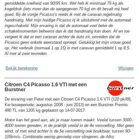
gemiddelde snelheid van 90/95 km. Wel heb ik minimaal 75 kg als
kogeldruk (iets meer dan de aangegeven 70 kg) en dit bevalt mij heel
goed. Bij de vorige Picasso’s reeds ik met de caravan regelmatig
handmatig. Met mijn huidige Picasso rij ik uitsluitend met de automaat
ingeschakeld. Mijn ervaring is dat de automaat veel beter de
schakelmomenten beheerst dan ik dat handmatig kan doen. Af en toe
vergeet ik dat er een caravan achter de auto zit, omreden dat de
Picasso geen enkele weerstand oproept. Gelukkig let mijn vrouw goed
op. Het verbruik (normaal 1 op 15) is met caravan gemiddeld 1 op 8,5..
Al met al zeer tevreden.
Bekijk berekening
Wijzigen
Citroen C4 Picasso 1.6 VTI met een
Burstner
De ervaring van Peter met een Citroen C4 Picasso 1.6 VTI (120 pk/88,
Kw bouwperiode: augustus 2008 - juni 2013) en een Burstner Premio
490 TL van 1205 kg geplaatst op 14-07-2017:
Motor kan het goed aan, als je maar toeren maakt. Veelal tussen 3000-
4000 toeren gereden, in de praktijk veelal in de 4e versnelling. Met geen
wind, of met wind achter is de 5e versnelling ook bruikbaar, tussen 90-
105km/u. Combinatie weinig gevoelig voor slingeren, de Alko