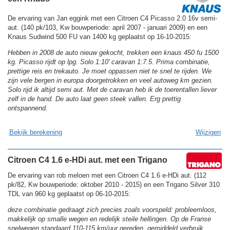
De ervaring van Jan eggink met een Citroen C4 Picasso 2.0 16v semi-
aut. (140 pk/103, Kw bouwperiode: april 2007 - januari 2009) en een
Knaus Sudwind 500 FU van 1400 kg geplaatst op 16-10-2015:
Hebben in 2008 de auto nieuw gekocht, trekken een knaus 450 fu 1500
kg. Picasso rijdt op lpg. Solo 1:10' caravan 1:7.5. Prima combinatie,
prettige reis en trekauto. Je moet oppassen niet te snel te rijden. We
zijn vele bergen in europa doorgetrokken en veel autoweg km gezien.
Solo rijd ik altijd semi aut. Met de caravan heb ik de toerentallen liever
zelf in de hand. De auto laat geen steek vallen. Erg prettig
ontspannend.
Bekijk berekening
Wijzigen
Citroen C4 1.6 e-HDi aut. met een Trigano
De ervaring van rob meloen met een Citroen C4 1.6 e-HDi aut. (112
pk/82, Kw bouwperiode: oktober 2010 - 2015) en een Trigano Silver 310
TDL van 960 kg geplaatst op 06-10-2015:
deze combinatie gedraagt zich precies zoals voorspeld: probleemloos,
makkelijk op smalle wegen en redelijk steile hellingen. Op de Franse
snelwegen standaard 110-115 km/uur gereden. gemiddeld verbruik