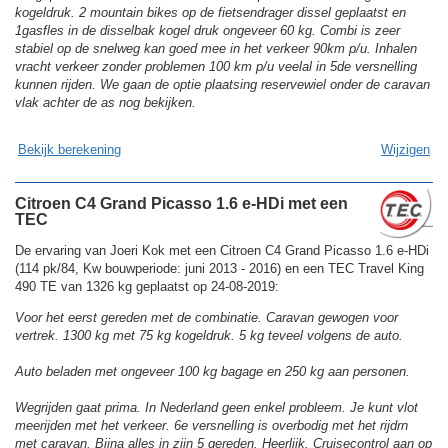
kogeldruk. 2 mountain bikes op de fietsendrager dissel geplaatst en
1gasfles in de disselbak kogel druk ongeveer 60 kg. Combi is zeer
stabiel op de snelweg kan goed mee in het verkeer 90km p/u. Inhalen
vracht verkeer zonder problemen 100 km p/u veelal in 5de versnelling
kunnen rijden. We gaan de optie plaatsing reservewiel onder de caravan
vlak achter de as nog bekijken.
Bekijk berekening
Wijzigen
Citroen C4 Grand Picasso 1.6 e-HDi met een
TEC
De ervaring van Joeri Kok met een Citroen C4 Grand Picasso 1.6 e-HDi
(114 pk/84, Kw bouwperiode: juni 2013 - 2016) en een TEC Travel King
490 TE van 1326 kg geplaatst op 24-08-2019:
Voor het eerst gereden met de combinatie. Caravan gewogen voor
vertrek. 1300 kg met 75 kg kogeldruk. 5 kg teveel volgens de auto.
Auto beladen met ongeveer 100 kg bagage en 250 kg aan personen.
Wegrijden gaat prima. In Nederland geen enkel probleem. Je kunt vlot
meerijden met het verkeer. 6e versnelling is overbodig met het rijdrn
met caravan. Bijna alles in zijn 5 gereden. Heerlijk. Cruisecontrol aan op