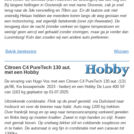
Bij langere hellingen in Oostenrijk en met name Slovenie, zak je snel
terug naar de 3de versnelling en 70km uur. En dit laatste ook niet
oneindig.Helaas hebben we meerdere keren langs de weg gestaan met
een motorstoring, wat eigenlijk betekende (over zijn theewater). De
terugweg door de nacht (minder verkeer en lagere temperaturen en
weinig/ geen airco) wel gehaald zonder storingen, maar ga je verder dan
Luxemburg/ Koln dan zouden wij een andere auto prefereren.
Bekijk berekening
Wijzigen
Citroen C4 PureTech 130 aut.
met een Hobby
De ervaring van Hugo Vos met een Citroen C4 PureTech 130 aut. (131
pk/96, Kw bouwperiode: 2023 - heden) en een Hobby De Luxe 400 SF
van 1163 kg geplaatst op 01-07-2025:
Uitstekende combinatie. Flink op de proef gesteld. via Duitsland naar
Insbruck en over de brenner naar Italië. Auto mag 1200 kg trekken.
Over frankrijk terug en op weg naar terrassencamping verkeerd gereden
en flinke berg op moeten knallen. Zweet in mijn handen zo stijl. Kwam
met gemak boven. Op snelweg lekker stil en voldoende souplesse om
in te halen. De automaat is erg fijn in combinatie met een caravan tot
1200kg.