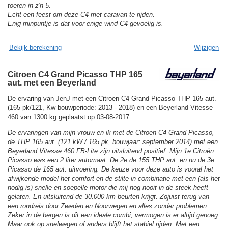
toeren in z'n 5.
Echt een feest om deze C4 met caravan te rijden.
Enig minpuntje is dat voor enige wind C4 gevoelig is.
Bekijk berekening
Wijzigen
Citroen C4 Grand Picasso THP 165
aut. met een Beyerland
De ervaring van JenJ met een Citroen C4 Grand Picasso THP 165 aut.
(165 pk/121, Kw bouwperiode: 2013 - 2018) en een Beyerland Vitesse
460 van 1300 kg geplaatst op 03-08-2017:
De ervaringen van mijn vrouw en ik met de Citroen C4 Grand Picasso,
de THP 165 aut. (121 kW / 165 pk, bouwjaar: september 2014) met een
Beyerland Vitesse 460 FB-Lite zijn uitsluitend positief. Mijn 1e Citroën
Picasso was een 2.liter automaat. De 2e de 155 THP aut. en nu de 3e
Picasso de 165 aut. uitvoering. De keuze voor deze auto is vooral het
afwijkende model het comfort en de stilte in combinatie met een (als het
nodig is) snelle en soepelle motor die mij nog nooit in de steek heeft
gelaten. En uitsluitend de 30.000 km beurten krijgt. Zojuist terug van
een rondreis door Zweden en Noorwegen en alles zonder problemen.
Zeker in de bergen is dit een ideale combi, vermogen is er altijd genoeg.
Maar ook op snelwegen of anders blijft het stabiel rijden. Met een