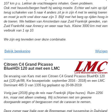
107 km p u. Lekker de vrachtwagens inhalen. Geen probleem.
Ook met heuvels/bergen heeft hij weinig moeite. Echter wel ruim op tijd
terug schakelen van 5 naar 4 anders zit je in zijn 4 met te weinig toeren
en moet je echt snel door naar zijn 3. Blijf met het berg op rijden hoog in
de toeren. We hebben van Amsterdam naar Zuid Frankrijk gereden, van
Zuid Frankrihk naar Annecy en weer naar huis. Kleine 3000 km met een
verbruik van 1 op 10.
We zijn erg tevreden over deze combinatie.
Bekijk berekening
Wijzigen
Citroen C4 Grand Picasso
BlueHDi 120 aut met een LMC
De ervaring van Kars met een Citroen C4 Grand Picasso BlueHDi 120
aut (120 pk/88, Kw bouwperiode: september 2016 - 2018) en een LMC
Dominant 485 D van 1335 kg geplaatst op 20-08-2019:
Vorig jaar (2018) ging de reis naar Frankrijk (Alpe huzes). Ruim 2256
km, maar niet alleen snelweg. Wij schromen niet om gewone
doorgaande wegen of bergpassen met de caravan te nemen.
Deze zomer naar Italie over de Brennerpas met tussenstop in Duitsland