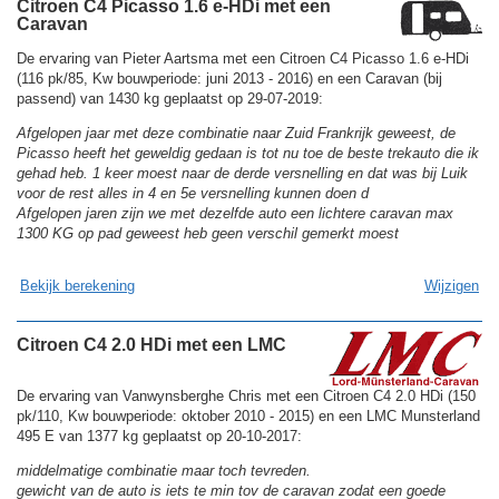
Citroen C4 Picasso 1.6 e-HDi met een
Caravan
De ervaring van Pieter Aartsma met een Citroen C4 Picasso 1.6 e-HDi
(116 pk/85, Kw bouwperiode: juni 2013 - 2016) en een Caravan (bij
passend) van 1430 kg geplaatst op 29-07-2019:
Afgelopen jaar met deze combinatie naar Zuid Frankrijk geweest, de
Picasso heeft het geweldig gedaan is tot nu toe de beste trekauto die ik
gehad heb. 1 keer moest naar de derde versnelling en dat was bij Luik
voor de rest alles in 4 en 5e versnelling kunnen doen d
Afgelopen jaren zijn we met dezelfde auto een lichtere caravan max
1300 KG op pad geweest heb geen verschil gemerkt moest
Bekijk berekening
Wijzigen
Citroen C4 2.0 HDi met een LMC
De ervaring van Vanwynsberghe Chris met een Citroen C4 2.0 HDi (150
pk/110, Kw bouwperiode: oktober 2010 - 2015) en een LMC Munsterland
495 E van 1377 kg geplaatst op 20-10-2017:
middelmatige combinatie maar toch tevreden.
gewicht van de auto is iets te min tov de caravan zodat een goede