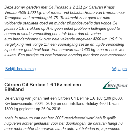
Deze zomer gereden met C4 Picasso 1,2 131 pk Caravan Knaus
Vimara 450tf 1300 kg. met mover. vol beladen.Route van Emmen naar
Tarragona via Luxemburg /A 75 .Trekkracht zeer goed tot ruim
voldoende.stabiliteit goed en minder zijwindgevoelig dan vorige C4
picasso 1,8 .Trekken op A75 geen enkel probleem hellingen goed te
nemen in vierde versnelling,een stuk beter dan de vorige
auto.brandstofverbruik over hele vakantie ongeveer 4200 km.1;9.5 In
vergelijking met vorige 1;7 een vooruitgang.zesde en vijfde versnelling
zij ookzeer goed bruikbaar .Een caravan van 1400 kg. zou m.i.ook wel
lukken. Een prettige en comfortabele ervaring met deze caravantrekker.
Bekijk berekening
Wijzigen
Citroen C4 Berline 1.6 16v met een
Eifelland
De ervaring van johan met een Citroen C4 Berline 1.6 16v (109 pk/80,
Kw bouwperiode: 2004 - 2010) en een Eifelland Holiday 460 TL van
1300 kg geplaatst op 26-04-2016:
zoals in trekauto van het jaar 2005 geadviseerd werd heb ik gelijk
hulpveren achter geplaatst voor het doorhangen. de caravan hangt nu
mooi recht achter de caravan als de auto vol beladen is, 5 personen