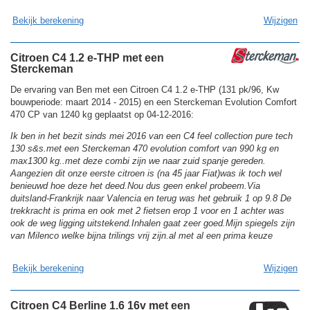
Bekijk berekening
Wijzigen
Citroen C4 1.2 e-THP met een
Sterckeman
De ervaring van Ben met een Citroen C4 1.2 e-THP (131 pk/96, Kw
bouwperiode: maart 2014 - 2015) en een Sterckeman Evolution Comfort
470 CP van 1240 kg geplaatst op 04-12-2016:
Ik ben in het bezit sinds mei 2016 van een C4 feel collection pure tech
130 s&s.met een Sterckeman 470 evolution comfort van 990 kg en
max1300 kg..met deze combi zijn we naar zuid spanje gereden.
Aangezien dit onze eerste citroen is (na 45 jaar Fiat)was ik toch wel
benieuwd hoe deze het deed.Nou dus geen enkel probeem.Via
duitsland-Frankrijk naar Valencia en terug was het gebruik 1 op 9.8 De
trekkracht is prima en ook met 2 fietsen erop 1 voor en 1 achter was
ook de weg ligging uitstekend.Inhalen gaat zeer goed.Mijn spiegels zijn
van Milenco welke bijna trilings vrij zijn.al met al een prima keuze
Bekijk berekening
Wijzigen
Citroen C4 Berline 1.6 16v met een