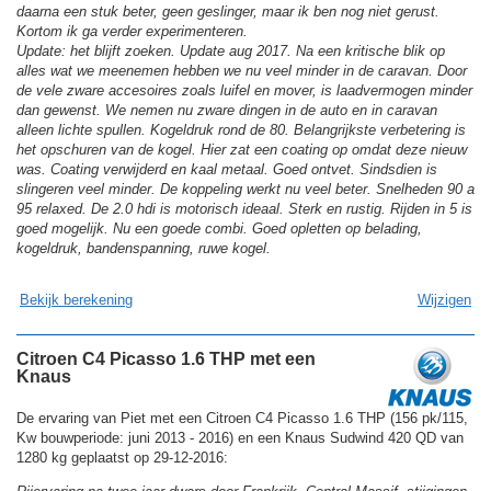
daarna een stuk beter, geen geslinger, maar ik ben nog niet gerust.
Kortom ik ga verder experimenteren.
Update: het blijft zoeken. Update aug 2017. Na een kritische blik op
alles wat we meenemen hebben we nu veel minder in de caravan. Door
de vele zware accesoires zoals luifel en mover, is laadvermogen minder
dan gewenst. We nemen nu zware dingen in de auto en in caravan
alleen lichte spullen. Kogeldruk rond de 80. Belangrijkste verbetering is
het opschuren van de kogel. Hier zat een coating op omdat deze nieuw
was. Coating verwijderd en kaal metaal. Goed ontvet. Sindsdien is
slingeren veel minder. De koppeling werkt nu veel beter. Snelheden 90 a
95 relaxed. De 2.0 hdi is motorisch ideaal. Sterk en rustig. Rijden in 5 is
goed mogelijk. Nu een goede combi. Goed opletten op belading,
kogeldruk, bandenspanning, ruwe kogel.
Bekijk berekening
Wijzigen
Citroen C4 Picasso 1.6 THP met een
Knaus
De ervaring van Piet met een Citroen C4 Picasso 1.6 THP (156 pk/115,
Kw bouwperiode: juni 2013 - 2016) en een Knaus Sudwind 420 QD van
1280 kg geplaatst op 29-12-2016: