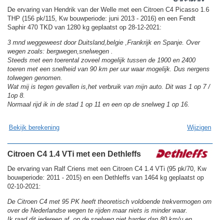
De ervaring van Hendrik van der Welle met een Citroen C4 Picasso 1.6
THP (156 pk/115, Kw bouwperiode: juni 2013 - 2016) en een Fendt
Saphir 470 TKD van 1280 kg geplaatst op 28-12-2021:
3 mnd weggeweest door Duitsland,belgie ,Frankrijk en Spanje. Over
wegen zoals: bergwegen,snelwegen .
Steeds met een toerental zoveel mogelijk tussen de 1900 en 2400
toeren met een snelheid van 90 km per uur waar mogelijk. Dus nergens
tolwegen genomen.
Wat mij is tegen gevallen is,het verbruik van mijn auto. Dit was 1 op 7 /
1op 8.
Normaal rijd ik in de stad 1 op 11 en een op de snelweg 1 op 16.
Bekijk berekening
Wijzigen
Citroen C4 1.4 VTi met een Dethleffs
De ervaring van Ralf Criens met een Citroen C4 1.4 VTi (95 pk/70, Kw
bouwperiode: 2011 - 2015) en een Dethleffs van 1464 kg geplaatst op
02-10-2021:
De Citroen C4 met 95 PK heeft theoretisch voldoende trekvermogen om
over de Nederlandse wegen te rijden maar niets is minder waar.
Ik raad dit iedereen af, op de snelweg niet harder dan 80 km/u en