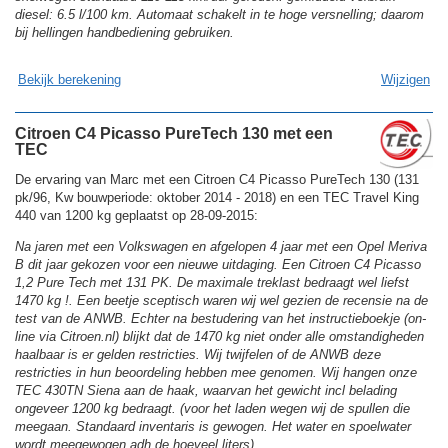
diesel: 6.5 l/100 km. Automaat schakelt in te hoge versnelling; daarom
bij hellingen handbediening gebruiken.
Bekijk berekening
Wijzigen
Citroen C4 Picasso PureTech 130 met een
TEC
De ervaring van Marc met een Citroen C4 Picasso PureTech 130 (131
pk/96, Kw bouwperiode: oktober 2014 - 2018) en een TEC Travel King
440 van 1200 kg geplaatst op 28-09-2015:
Na jaren met een Volkswagen en afgelopen 4 jaar met een Opel Meriva
B dit jaar gekozen voor een nieuwe uitdaging. Een Citroen C4 Picasso
1,2 Pure Tech met 131 PK. De maximale treklast bedraagt wel liefst
1470 kg !. Een beetje sceptisch waren wij wel gezien de recensie na de
test van de ANWB. Echter na bestudering van het instructieboekje (on-
line via Citroen.nl) blijkt dat de 1470 kg niet onder alle omstandigheden
haalbaar is er gelden restricties. Wij twijfelen of de ANWB deze
restricties in hun beoordeling hebben mee genomen. Wij hangen onze
TEC 430TN Siena aan de haak, waarvan het gewicht incl belading
ongeveer 1200 kg bedraagt. (voor het laden wegen wij de spullen die
meegaan. Standaard inventaris is gewogen. Het water en spoelwater
wordt meegewogen adh de hoeveel liters)