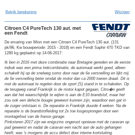
Bekijk berekening
Wijzigen
Citroen C4 PureTech 130 aut. met
een Fendt
De ervaring van Wion met een Citroen C4 PureTech 130 aut. (131
pk/96, Kw bouwperiode: 2015 - 2018) en een Fendt Saphir 470 TKD van
1280 kg geplaatst op 14-06-2017:
Ik ben in 2016 met deze combinatie naar Bretagne gereden en de eerste
indruk was een prima trekcombinatie, de automaat werkt goed, alleen
schakelt hij op de snelweg soms door naar de 6e versnelling en lijkt mij
de 5e versnelling beter omdat de motor dan ca 2000 toeren draait. Dit is
met de automaat te regelen door de sport (S) stand in te schakelen. Op
de terugweg vanaf Frankrijk is de motor kapot gegaan, Citro�n geeft
aan dat het waarschijnlijk te wijten is aan de E10 brandstof, maar het
zou ook een defecte bougie geweest kunnen zijn, waardoor een gat in
de zuiger ontstaan is. De reparatie in Frankrijk duurde 4 weken. Na de
reparatie is de brandstofleiding tot 2x toe losgesprongen door een
montagefout van de franse garage.
Pinksteren 2017 zijn we enigszins ongerust opnieuw met de caravan op
pad geweest en nadat de caravan een nacht aan de auto gehangen
heeft, was 's morgens de accu defect door interne kortsluiting.