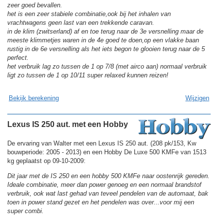
zeer goed bevallen.
het is een zeer stabiele combinatie,ook bij het inhalen van
vrachtwagens geen last van een trekkende caravan.
in de klim (zwitserland) af en toe terug naar de 3e versnelling maar de
meeste klimmetjes waren in de 4e goed te doen,op een vlakke baan
rustig in de 6e versnelling als het iets begon te glooien terug naar de 5
perfect.
het verbruik lag zo tussen de 1 op 7/8 (met airco aan) normaal verbruik
ligt zo tussen de 1 op 10/11 super relaxed kunnen reizen!
Bekijk berekening
Wijzigen
Lexus IS 250 aut. met een Hobby
De ervaring van Walter met een Lexus IS 250 aut. (208 pk/153, Kw
bouwperiode: 2005 - 2013) en een Hobby De Luxe 500 KMFe van 1513
kg geplaatst op 09-10-2009:
Dit jaar met de IS 250 en een hobby 500 KMFe naar oostenrijk gereden.
Ideale combinatie, meer dan power genoeg en een normaal brandstof
verbruik, ook wat last gehad van teveel pendelen van de automaat, bak
toen in power stand gezet en het pendelen was over...voor mij een
super combi.