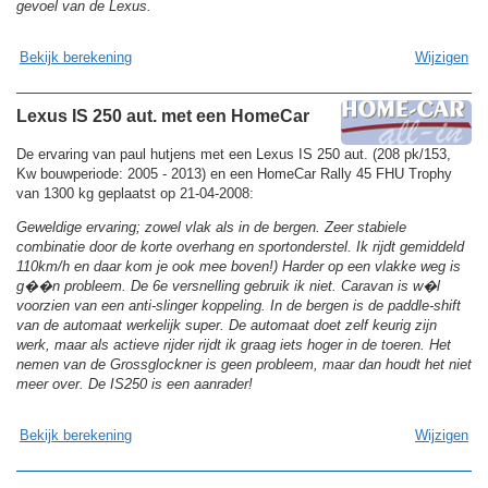
gevoel van de Lexus.
Bekijk berekening
Wijzigen
Lexus IS 250 aut. met een HomeCar
De ervaring van paul hutjens met een Lexus IS 250 aut. (208 pk/153,
Kw bouwperiode: 2005 - 2013) en een HomeCar Rally 45 FHU Trophy
van 1300 kg geplaatst op 21-04-2008:
Geweldige ervaring; zowel vlak als in de bergen. Zeer stabiele
combinatie door de korte overhang en sportonderstel. Ik rijdt gemiddeld
110km/h en daar kom je ook mee boven!) Harder op een vlakke weg is
g��n probleem. De 6e versnelling gebruik ik niet. Caravan is w�l
voorzien van een anti-slinger koppeling. In de bergen is de paddle-shift
van de automaat werkelijk super. De automaat doet zelf keurig zijn
werk, maar als actieve rijder rijdt ik graag iets hoger in de toeren. Het
nemen van de Grossglockner is geen probleem, maar dan houdt het niet
meer over. De IS250 is een aanrader!
Bekijk berekening
Wijzigen