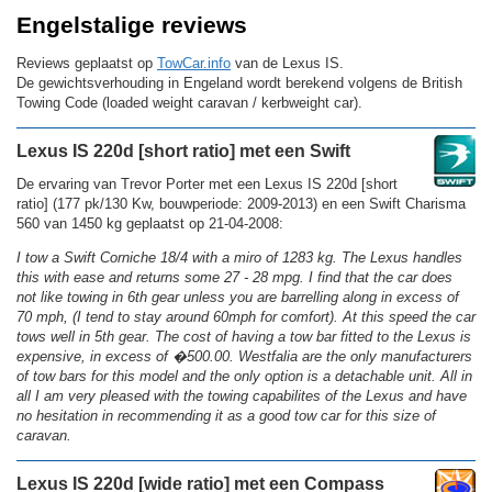
Engelstalige reviews
Reviews geplaatst op
TowCar.info
van de Lexus IS.
De gewichtsverhouding in Engeland wordt berekend volgens de British
Towing Code (loaded weight caravan / kerbweight car).
Lexus IS 220d [short ratio] met een Swift
De ervaring van Trevor Porter met een Lexus IS 220d [short
ratio] (177 pk/130 Kw, bouwperiode: 2009-2013) en een Swift Charisma
560 van 1450 kg geplaatst op 21-04-2008:
I tow a Swift Corniche 18/4 with a miro of 1283 kg. The Lexus handles
this with ease and returns some 27 - 28 mpg. I find that the car does
not like towing in 6th gear unless you are barrelling along in excess of
70 mph, (I tend to stay around 60mph for comfort). At this speed the car
tows well in 5th gear. The cost of having a tow bar fitted to the Lexus is
expensive, in excess of �500.00. Westfalia are the only manufacturers
of tow bars for this model and the only option is a detachable unit. All in
all I am very pleased with the towing capabilites of the Lexus and have
no hesitation in recommending it as a good tow car for this size of
caravan.
Lexus IS 220d [wide ratio] met een Compass