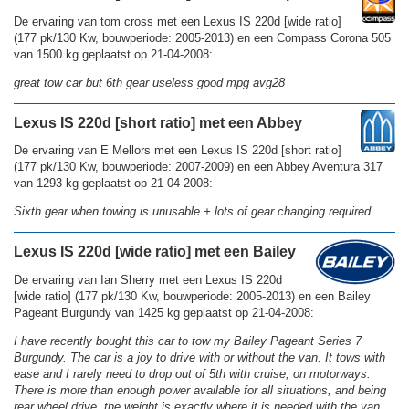
De ervaring van tom cross met een Lexus IS 220d [wide ratio]
(177 pk/130 Kw, bouwperiode: 2005-2013) en een Compass Corona 505
van 1500 kg geplaatst op 21-04-2008:
great tow car but 6th gear useless good mpg avg28
Lexus IS 220d [short ratio] met een Abbey
De ervaring van E Mellors met een Lexus IS 220d [short ratio]
(177 pk/130 Kw, bouwperiode: 2007-2009) en een Abbey Aventura 317
van 1293 kg geplaatst op 21-04-2008:
Sixth gear when towing is unusable.+ lots of gear changing required.
Lexus IS 220d [wide ratio] met een Bailey
De ervaring van Ian Sherry met een Lexus IS 220d
[wide ratio] (177 pk/130 Kw, bouwperiode: 2005-2013) en een Bailey
Pageant Burgundy van 1425 kg geplaatst op 21-04-2008:
I have recently bought this car to tow my Bailey Pageant Series 7
Burgundy. The car is a joy to drive with or without the van. It tows with
ease and I rarely need to drop out of 5th with cruise, on motorways.
There is more than enough power available for all situations, and being
rear wheel drive, the weight is exactly where it is needed with the van