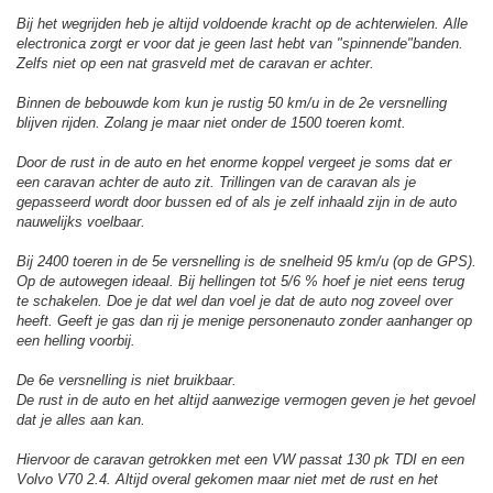
Bij het wegrijden heb je altijd voldoende kracht op de achterwielen. Alle
electronica zorgt er voor dat je geen last hebt van "spinnende"banden.
Zelfs niet op een nat grasveld met de caravan er achter.
Binnen de bebouwde kom kun je rustig 50 km/u in de 2e versnelling
blijven rijden. Zolang je maar niet onder de 1500 toeren komt.
Door de rust in de auto en het enorme koppel vergeet je soms dat er
een caravan achter de auto zit. Trillingen van de caravan als je
gepasseerd wordt door bussen ed of als je zelf inhaald zijn in de auto
nauwelijks voelbaar.
Bij 2400 toeren in de 5e versnelling is de snelheid 95 km/u (op de GPS).
Op de autowegen ideaal. Bij hellingen tot 5/6 % hoef je niet eens terug
te schakelen. Doe je dat wel dan voel je dat de auto nog zoveel over
heeft. Geeft je gas dan rij je menige personenauto zonder aanhanger op
een helling voorbij.
De 6e versnelling is niet bruikbaar.
De rust in de auto en het altijd aanwezige vermogen geven je het gevoel
dat je alles aan kan.
Hiervoor de caravan getrokken met een VW passat 130 pk TDI en een
Volvo V70 2.4. Altijd overal gekomen maar niet met de rust en het