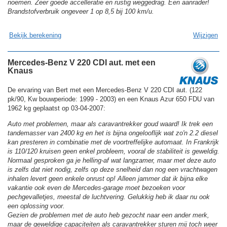
noemen. Zeer goede accelleratie en rustig weggedrag. Een aanrader!
Brandstofverbruik ongeveer 1 op 8,5 bij 100 km/u.
Bekijk berekening
Wijzigen
Mercedes-Benz V 220 CDI aut. met een
Knaus
De ervaring van Bert met een Mercedes-Benz V 220 CDI aut. (122
pk/90, Kw bouwperiode: 1999 - 2003) en een Knaus Azur 650 FDU van
1962 kg geplaatst op 03-04-2007:
Auto met problemen, maar als caravantrekker goud waard! Ik trek een
tandemasser van 2400 kg en het is bijna ongelooflijk wat zo'n 2.2 diesel
kan presteren in combinatie met de voortreffelijke automaat. In Frankrijk
is 110/120 kruisen geen enkel probleem, vooral de stabiliteit is geweldig.
Normaal gesproken ga je helling-af wat langzamer, maar met deze auto
is zelfs dat niet nodig, zelfs op deze snelheid dan nog een vrachtwagen
inhalen levert geen enkele onrust op! Alleen jammer dat ik bijna elke
vakantie ook even de Mercedes-garage moet bezoeken voor
pechgevalletjes, meestal de luchtvering. Gelukkig heb ik daar nu ook
een oplossing voor.
Gezien de problemen met de auto heb gezocht naar een ander merk,
maar de geweldige capaciteiten als caravantrekker sturen mij toch weer