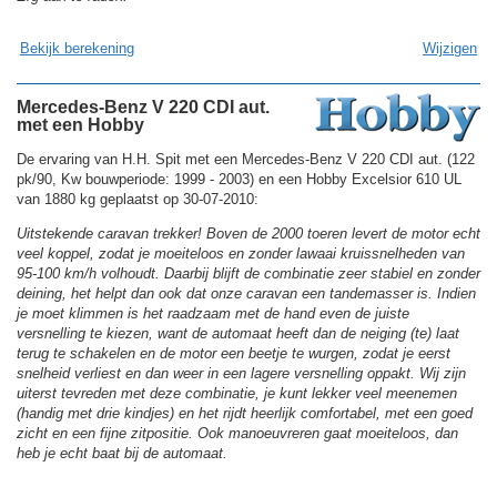
Bekijk berekening
Wijzigen
Mercedes-Benz V 220 CDI aut.
met een Hobby
De ervaring van H.H. Spit met een Mercedes-Benz V 220 CDI aut. (122
pk/90, Kw bouwperiode: 1999 - 2003) en een Hobby Excelsior 610 UL
van 1880 kg geplaatst op 30-07-2010:
Uitstekende caravan trekker! Boven de 2000 toeren levert de motor echt
veel koppel, zodat je moeiteloos en zonder lawaai kruissnelheden van
95-100 km/h volhoudt. Daarbij blijft de combinatie zeer stabiel en zonder
deining, het helpt dan ook dat onze caravan een tandemasser is. Indien
je moet klimmen is het raadzaam met de hand even de juiste
versnelling te kiezen, want de automaat heeft dan de neiging (te) laat
terug te schakelen en de motor een beetje te wurgen, zodat je eerst
snelheid verliest en dan weer in een lagere versnelling oppakt. Wij zijn
uiterst tevreden met deze combinatie, je kunt lekker veel meenemen
(handig met drie kindjes) en het rijdt heerlijk comfortabel, met een goed
zicht en een fijne zitpositie. Ook manoeuvreren gaat moeiteloos, dan
heb je echt baat bij de automaat.