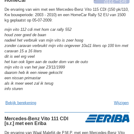
HomeCar
De ervaring van wim met een Mercedes-Benz Vito 115 CDI (150 pk/110,
Kw bouwperiode: 2003 - 2010) en een HomeCar Rally 52 EU van 1500
kg geplaatst op 05-07-2009:
mijn vito 112 cdi met hom car rally 552
houd zeer goed de baan
nadeel het verbruik van mijn vito is zeer hoog
zonder caravan verbruikt mijn vito ongeveer 10a11 liters op 100 km met
caravan 15 a 16 liters
dit is wel erg veel
het kan ook ligen aan de ouder dom van de outo
mijn vito is van het jaar 23/11/1999
daarom heb ik een niewe gekocht
een nissan primastar
als ik meer weet zal ik terug
info sturen
Bekijk berekening
Wijzigen
Mercedes-Benz Vito 111 CDI
[s.r.] met een Eriba
De ervaring van Waal Malefijt,de P.M.P. met een Mercedes-Benz Vito