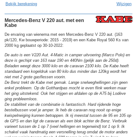
Bekijk berekening
Wijzigen
Mercedes-Benz V 220 aut. met een
Kabe
De ervaring van wienema met een Mercedes-Benz V 220 aut. (163
pk/120, Kw bouwperiode: 2015 - 2019) en een Kabe Royal 560 Ks van
2000 kg geplaatst op 30-10-2022:
De auto is een V220 Aut. 4-Matic in camper uitvoering (Marco Polo) en
deze is gechipt van 163 naar 190 en 440Nm (gelijk aan de 250d).
Beladen weegt deze 3000 kilo en de caravan 2100 kilo. De Kabe heeft
standaard een kogeldruk van 80 kilo dus minder dan 120kg wordt het
niet met 2 grote gasflessen voorin.
De Benz trekt de Kabe met gemak. Lange snelweghellingen zijn geen
enkel probleem. Op de Gotthardpas mocht ie even flink werken maar
het ging uitstekend. Ook het stijgen en afdalen op de A75 bij Lodève
ging probleemloos.
De stabiliteit van de combinatie is fantastisch. Hard rijdende hoge
bestelbussen voel je amper. Ik heb de caravan nog nooit op enige
kwispelneiging kunnen betrappen. Ik rij meestal tussen de 95 en 105 op
de GPS en dan ligt de caravan als een blok achter de Benz. Verbruik
varieert tussen de 1 op 7 (veel hellingen en tegenwind) tot 1 op 9. Ik
schakel vaak handmatig een versnelling terug omdat de motor anders