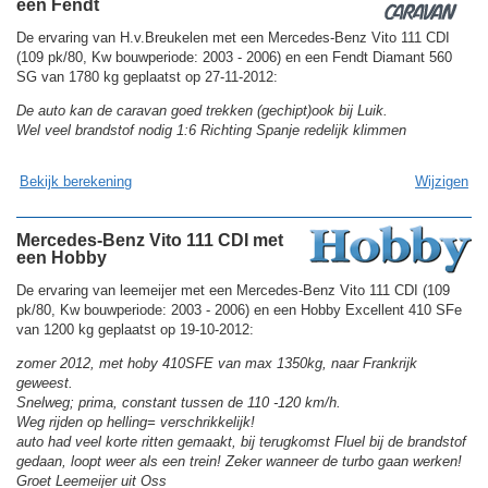
een Fendt
De ervaring van H.v.Breukelen met een Mercedes-Benz Vito 111 CDI
(109 pk/80, Kw bouwperiode: 2003 - 2006) en een Fendt Diamant 560
SG van 1780 kg geplaatst op 27-11-2012:
De auto kan de caravan goed trekken (gechipt)ook bij Luik.
Wel veel brandstof nodig 1:6 Richting Spanje redelijk klimmen
Bekijk berekening
Wijzigen
Mercedes-Benz Vito 111 CDI met
een Hobby
De ervaring van leemeijer met een Mercedes-Benz Vito 111 CDI (109
pk/80, Kw bouwperiode: 2003 - 2006) en een Hobby Excellent 410 SFe
van 1200 kg geplaatst op 19-10-2012:
zomer 2012, met hoby 410SFE van max 1350kg, naar Frankrijk
geweest.
Snelweg; prima, constant tussen de 110 -120 km/h.
Weg rijden op helling= verschrikkelijk!
auto had veel korte ritten gemaakt, bij terugkomst Fluel bij de brandstof
gedaan, loopt weer als een trein! Zeker wanneer de turbo gaan werken!
Groet Leemeijer uit Oss