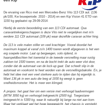
een Kip
De ervaring van Rico met een Mercedes-Benz Vito 113 CDI aut. (136
pk/100, Kw bouwperiode: 2010 - 2014) en een Kip Vision 41 ETD van
1150 kg geplaatst op 29-09-2014:
Hierbij de eerste beoordeling van een 113 CDI automaat. Qua
caravantrekeigenschappen is deze Vito niet te vergelijken met m'n
eerdere 111 CDI automaat (109 pk) waar dezelfde caravan achter hing.
De 113 is vele malen stiller en veel krachtiger. Vooral doordat het
maximum koppel al vanaf zo'n 1400 toeren wordt afgegeven is het een
erg soepele motor. Laat op bergwegen, solo rijdend, in
haarspeldbochten het toerental in de tweede versnelling maar rustig
zakken tot 1500 toeren, en na de bocht trekt de auto weer vlot door,
zonder dat de automaat van de lock-up gaat. Dat scheelt slip in de
automaat en voorkomt te heet worden van de versnellingsbakolie. En, je
hebt het idee met een veel sterkere auto te rijden dan hij eigenlijk is.
Want 136 pk in een auto die leeg al 1930 kg weegt is geen
snelheidsmonster. Het is meer een klimgeit.
A propos: het gaat hier om een versie met verhoogd laadvermogen
(MTM 3050 kg) en verhoogd trekgewicht (2500 kg). Toegestane
treingewicht is 5300 kg, waar ik natuurlijk bij lange na niet aan kom.
Maar het verklaart wel het hoge leeggewicht, het chassis is versterkt.