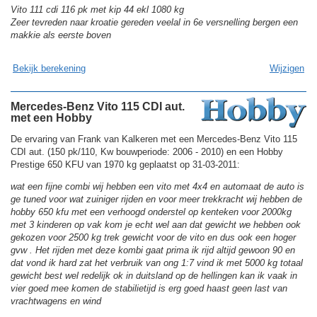
Vito 111 cdi 116 pk met kip 44 ekl 1080 kg
Zeer tevreden naar kroatie gereden veelal in 6e versnelling bergen een
makkie als eerste boven
Bekijk berekening
Wijzigen
Mercedes-Benz Vito 115 CDI aut.
met een Hobby
De ervaring van Frank van Kalkeren met een Mercedes-Benz Vito 115
CDI aut. (150 pk/110, Kw bouwperiode: 2006 - 2010) en een Hobby
Prestige 650 KFU van 1970 kg geplaatst op 31-03-2011:
wat een fijne combi wij hebben een vito met 4x4 en automaat de auto is
ge tuned voor wat zuiniger rijden en voor meer trekkracht wij hebben de
hobby 650 kfu met een verhoogd onderstel op kenteken voor 2000kg
met 3 kinderen op vak kom je echt wel aan dat gewicht we hebben ook
gekozen voor 2500 kg trek gewicht voor de vito en dus ook een hoger
gvw . Het rijden met deze kombi gaat prima ik rijd altijd gewoon 90 en
dat vond ik hard zat het verbruik van ong 1:7 vind ik met 5000 kg totaal
gewicht best wel redelijk ok in duitsland op de hellingen kan ik vaak in
vier goed mee komen de stabilietijd is erg goed haast geen last van
vrachtwagens en wind