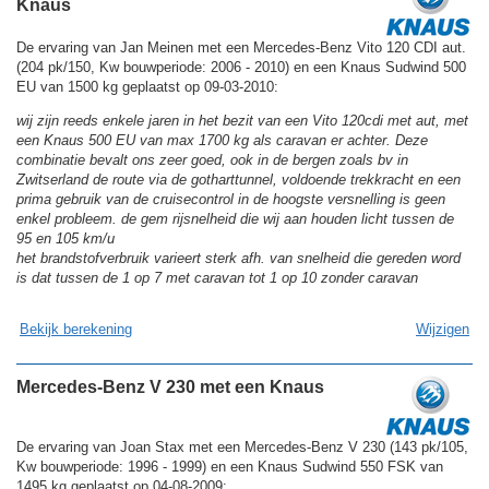
Knaus
De ervaring van Jan Meinen met een Mercedes-Benz Vito 120 CDI aut.
(204 pk/150, Kw bouwperiode: 2006 - 2010) en een Knaus Sudwind 500
EU van 1500 kg geplaatst op 09-03-2010:
wij zijn reeds enkele jaren in het bezit van een Vito 120cdi met aut, met
een Knaus 500 EU van max 1700 kg als caravan er achter. Deze
combinatie bevalt ons zeer goed, ook in de bergen zoals bv in
Zwitserland de route via de gotharttunnel, voldoende trekkracht en een
prima gebruik van de cruisecontrol in de hoogste versnelling is geen
enkel probleem. de gem rijsnelheid die wij aan houden licht tussen de
95 en 105 km/u
het brandstofverbruik varieert sterk afh. van snelheid die gereden word
is dat tussen de 1 op 7 met caravan tot 1 op 10 zonder caravan
Bekijk berekening
Wijzigen
Mercedes-Benz V 230 met een Knaus
De ervaring van Joan Stax met een Mercedes-Benz V 230 (143 pk/105,
Kw bouwperiode: 1996 - 1999) en een Knaus Sudwind 550 FSK van
1495 kg geplaatst op 04-08-2009: