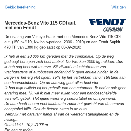
Bekijk berekening
Wijzigen
Mercedes-Benz Vito 115 CDI aut.
met een Fendt
De ervaring van Verleye Frank met een Mercedes-Benz Vito 115 CDI
aut. (150 pk/110, Kw bouwperiode: 2006 - 2010) en een Fendt Saphir
470 TF van 1380 kg geplaatst op 03-09-2010:
Ik heb al een 10.000 km gereden met die combinatie. Op de weg
gedraagt het span zich heel stabiel. De Vito kan 2000 kg trekken. Dus
ik heb nog heel wat reserve. Bij zijwind en luchtstromen van
vrachtwagens of autobussen ondervind ik geen enkele hinder. In de
bergen is het erg vlot rijden; zelfs bij het vertrekken vanuit stilstand aan
een haarspeldbocht. Op de autoweg gaat alles heel vlot.
Ik had mijn twijfels bij het gebruik van een automaat. Ik had er ook geen
ervaring mee. Nu wil ik niet meer ruilen voor een handgeschakelde
versnellingsbak. Het rijden wordt erg comfortabel en ontspannend.
De auto heeft enorm veel laadruimte zodat het gewicht van de caravan
acceptabel blijft. Ook de fietsen zitten in de auto.
Verbruik met caravan: hangt af van de weersomstandigheden en de
helling...
Gemiddeld : 10,2 l/100km.
Erg aan te raden.