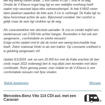
wel erg weinig toeren draait. 1.600 toeren in zijn 7 vind ik te laag.
Omdat de V-Klasse nogal laag ligt en een redelijke overhang heeft
raakte mijn neuswiel bijna elke verkeersdrempel. Ik heb 4 MAD veren
laten plaatsen waardoor de hele auto 3 cm is verhoogd. De Kabe ligt nu
bijna horizontaal achter de auto. Bijkomend voordeel: het comfort is
gelijk maar de auto ligt strakker op de weg.
Als caravantrekker een absolute aanrader. Ik zou er zonder twijfel een
tandemasser van 2.500 kilo achter hangen. Bovendien is het ook een
aangename , comfortabele en sterke reisauto!
Enige echte nadeel vind ik dat de motor een weinig beschaafde loop
heeft. Zeker stationair klinkt ie als een traktor. Op constante snelheid is
ie gelukkig aangenaam stil.
Update 5/1/2024: ook na ruim 25.000 km met de Kabe erachter (ik ben
sinds maart 2022 onderweg) ben ik nog altijd zeer tevreden met deze
combinatie. Ruim genoeg power, zeer stabiel en de V-Klasse is een
comfortabele reisauto met fijne stoelen.
Bekijk berekening
Wijzigen
Mercedes-Benz Vito 114 CDI aut. met een
Caravan