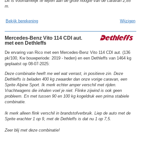
Dit is voornamelijk te wijten aan de grote hoogte van de caravan 2,85
m.
Bekijk berekening
Wijzigen
Mercedes-Benz Vito 114 CDI aut.
met een Dethleffs
De ervaring van Rico met een Mercedes-Benz Vito 114 CDI aut. (136
pk/100, Kw bouwperiode: 2019 - heden) en een Dethleffs van 1464 kg
geplaatst op 08-07-2025:
Deze combinatie heeft me wel wat verrast, in positieve zin. Deze
Dethleffs is beladen 400 kg zwaarder dan onze vorige caravan, een
Sprite Alpine Sport. Ik merk echter amper verschil met rijden.
Vrachtwagens die inhalen voel je niet. Flinke zijwind is ook geen
probleem. En met tussen 90 en 100 kg kogeldruk een prima stabiele
combinatie.
Ik merk alleen flink verschil in brandstofverbruik. Liep de auto met de
Sprite erachter 1 op 9, met de Dethleffs is dat nu 1 op 7,5.
Zeer blij met deze combinatie!