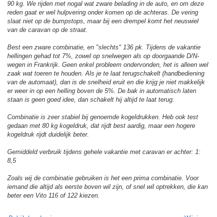
90 kg. We rijden met nogal wat zware belading in de auto, en om deze
reden gaat er wel hulpvering onder komen op de achteras. De vering
slaat niet op de bumpstops, maar bij een drempel komt het neuswiel
van de caravan op de straat.
Best een zware combinatie, en "slechts" 136 pk. Tijdens de vakantie
hellingen gehad tot 7%, zowel op snelwegen als op doorgaande D/N-
wegen in Frankrijk. Geen enkel probleem ondervonden, het is alleen wel
zaak wat toeren te houden. Als je te laat terugschakelt (handbediening
van de automaat), dan is de snelheid eruit en die krijg je niet makkelijk
er weer in op een helling boven de 5%. De bak in automatisch laten
staan is geen goed idee, dan schakelt hij altijd te laat terug.
Combinatie is zeer stabiel bij genoemde kogeldrukken. Heb ook test
gedaan met 80 kg kogeldruk, dat rijdt best aardig, maar een hogere
kogeldruk rijdt duidelijk beter.
Gemiddeld verbruik tijdens gehele vakantie met caravan er achter: 1:
8,5
Zoals wij de combinatie gebruiken is het een prima combinatie. Voor
iemand die altijd als eerste boven wil zijn, of snel wil optrekken, die kan
beter een Vito 116 of 122 kiezen.