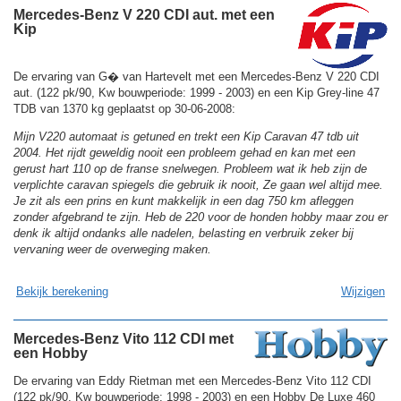
Mercedes-Benz V 220 CDI aut. met een
Kip
De ervaring van G� van Hartevelt met een Mercedes-Benz V 220 CDI
aut. (122 pk/90, Kw bouwperiode: 1999 - 2003) en een Kip Grey-line 47
TDB van 1370 kg geplaatst op 30-06-2008:
Mijn V220 automaat is getuned en trekt een Kip Caravan 47 tdb uit
2004. Het rijdt geweldig nooit een probleem gehad en kan met een
gerust hart 110 op de franse snelwegen. Probleem wat ik heb zijn de
verplichte caravan spiegels die gebruik ik nooit, Ze gaan wel altijd mee.
Je zit als een prins en kunt makkelijk in een dag 750 km afleggen
zonder afgebrand te zijn. Heb de 220 voor de honden hobby maar zou er
denk ik altijd ondanks alle nadelen, belasting en verbruik zeker bij
vervaning weer de overweging maken.
Bekijk berekening
Wijzigen
Mercedes-Benz Vito 112 CDI met
een Hobby
De ervaring van Eddy Rietman met een Mercedes-Benz Vito 112 CDI
(122 pk/90, Kw bouwperiode: 1998 - 2003) en een Hobby De Luxe 460