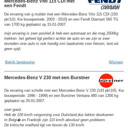
Mercedes-Benz Vito 115 CDI met
een Fendt
De ervaring van g mulder met een Mercedes-Benz Vito 115 CDI (150
pk/110, Kw bouwperiode: 2003 - 2010) en een Fendt Diamant 560 TG
van 1700 kg geplaatst op 31-01-2007:
mijn ervaring is zeer positief,ik heb een automaat en die mag 2500kg
trekken. het geheel ligt perfect achter de auto en we zijn er zeer
tevreden over.auto is ook handig ivm laadruimte voor fietsen, tent,ed.
geen spijt.
Bekijk berekening
Wijzigen
Mercedes-Benz V 230 met een Burstner
De ervaring van scholle met een Mercedes-Benz V 230 (143 pk/105, Kw
bouwperiode: 1996 - 1999) en een Burstner Ventana 480 van 1300 kg
geplaatst op 20-01-2007:
zeer goed.
Heb de 100 km/h vergunning voor Duitsland,dus lekker doorkarren
In Belgi� en Frankrijk zijn 110 km/h absoluut geen probleem.
De kritische snelheid ligt ver boven de 130 km/h.