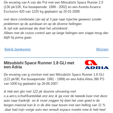
De ervaring van A van der Pol met een Mitsubishi Space Runner 2.0
(136 pk/100, Kw bouwperiode: 1999 - 2002) en een Avento Avance
Esclusivo 420 van 1225 kg geplaatst op 25-01-2008:
met deze combinatie zijn wij al 3 jaar naar tsjechie geweest zonder
problemen op de autobaan en op de diverse hellingen.
Ik rijd ook automaat die doet het uitstekend .
Alleen met de cruise control aan op lange helingen een stapje terug dan
blijft hij prima gaan.
Bekijk berekening
Wijzigen
Mitsubishi Space Runner 1.8 GLI met
een Adria
De ervaring van g.vincken met een Mitsubishi Space Runner 1.8 GLI
(122 pk/90, Kw bouwperiode: 1991 - 1999) en een Adria Altea 390 PS
van 1000 kg geplaatst op 26-06-2007:
ik heb een glxi met 122 pk duurste uitvoering met
o.a.airco,schuif/kanteldak.enz.enz.ik ga voor de tweede keer met deze
auto naar frankrijk .en ik moet zeggen hij doet het zeer goed in de
bergen meestal kan ik in de drie naar boven met een helling van 11 %
.daar had mijn vorige auto een renault espace moeite mee.ik heb heel