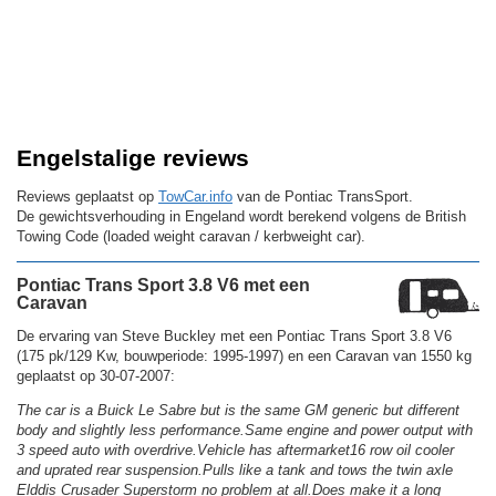
Engelstalige reviews
Reviews geplaatst op
TowCar.info
van de Pontiac TransSport.
De gewichtsverhouding in Engeland wordt berekend volgens de British
Towing Code (loaded weight caravan / kerbweight car).
Pontiac Trans Sport 3.8 V6 met een
Caravan
De ervaring van Steve Buckley met een Pontiac Trans Sport 3.8 V6
(175 pk/129 Kw, bouwperiode: 1995-1997) en een Caravan van 1550 kg
geplaatst op 30-07-2007:
The car is a Buick Le Sabre but is the same GM generic but different
body and slightly less performance.Same engine and power output with
3 speed auto with overdrive.Vehicle has aftermarket16 row oil cooler
and uprated rear suspension.Pulls like a tank and tows the twin axle
Elddis Crusader Superstorm no problem at all.Does make it a long