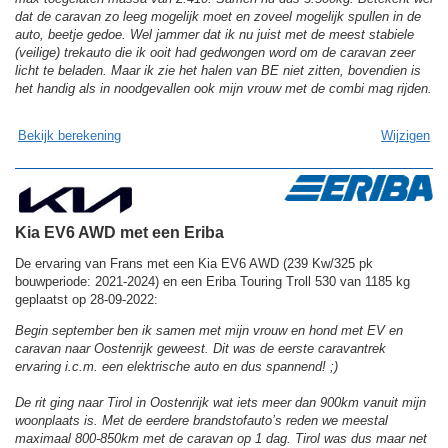
dat de caravan zo leeg mogelijk moet en zoveel mogelijk spullen in de
auto, beetje gedoe. Wel jammer dat ik nu juist met de meest stabiele
(veilige) trekauto die ik ooit had gedwongen word om de caravan zeer
licht te beladen. Maar ik zie het halen van BE niet zitten, bovendien is
het handig als in noodgevallen ook mijn vrouw met de combi mag rijden.
Bekijk berekening
Wijzigen
Kia EV6 AWD met een Eriba
De ervaring van Frans met een Kia EV6 AWD (239 Kw/325 pk
bouwperiode: 2021-2024) en een Eriba Touring Troll 530 van 1185 kg
geplaatst op 28-09-2022:
Begin september ben ik samen met mijn vrouw en hond met EV en
caravan naar Oostenrijk geweest. Dit was de eerste caravantrek
ervaring i.c.m. een elektrische auto en dus spannend! ;)
De rit ging naar Tirol in Oostenrijk wat iets meer dan 900km vanuit mijn
woonplaats is. Met de eerdere brandstofauto’s reden we meestal
maximaal 800-850km met de caravan op 1 dag. Tirol was dus maar net