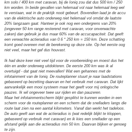
km solo / 400 km met caravan, bij de Ioniq zou dat dus 500 km / 250
km worden. In beide gevallen van helemaal vol naar helemaal leeg wel
te verstaan, wat in de praktijk nooit gebeurt. Bovendien laad je de accu
van de elektrische auto onderweg niet helemaal vol omdat de laatste
20% langzaam gaat. Hanteer je ook nog een ondergrens van 20%
(ongeveer 50 km range resterend met caravan, voor onverwachte
zaken) dan gebruik je dus maar 60% van de accucapaciteit. Dat geeft
een verwachte actieradius van 0.6 * 250 km = 150 km. Deze schatting
komt goed overeen met de berekening op deze site. Op het eerste oog
niet veel, maar het gaf dus houvast.
Ik had deze keer niet veel tijd voor de voorbereiding en moest dus het
één en ander onderweg uitdokteren. De eerste 200 km was ik al
overtuigd - dat gaat niet meevallen! Wat een gehannes met de
infotainment van de Ioniq. De routeplanner stuurt je naar laadstations
gebaseerd op bezetting daarvan en het verbruik met caravan. Dat lijkt
aanvankelijk een mooi systeem maar het geeft voor mij onlogische
pauzes. Ik wil ongeveer twee uur rijden en dan pauzeren.
Maar het infotainmentscherm blijkt gesplitst te kunnen worden in een
scherm voor de routeplanner en een scherm dat de snelladers langs die
route laat zien na een aantal kilometers. Vanaf dan werkt het tadeloos.
De auto geeft aan wat de actieradius is (wat redelijk blijkt te kloppen,
gebaseerd op verbruik met caravan) en ik kies een snellader op een
afstand gelijk aan die actieradius min 50 km. Daarvan blijken er genoeg
te zijn.