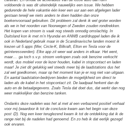
voldoende is was dit uiteindelijk nauwelijks een issue. We hebben
gedurende de hele vakantie één keer een uur aan een afgelegen lader
gestaan terwijl we niets anders te doen hadden dan onze
boekenvoorraad gebruiken. Dit probleem zal denk ik wel groter worden
als we in het noorden van Noorwegen of Zweden zouden rondtrekken.
Het kopen van stroom is vaak nog steeds onnodig omslachtig. In
Duitsland kon ik met m’n Hyundai en ANWB card/druppel laden die ik
ook in Nederland gebruik maar in de Scandinavische landen moest ik
kiezen uit 5 apps (Mer, Circle-K, Bilkraft, Elton en Tesla voor de
geïnteresseerden). Elke app zit weer wat anders in elkaar. Het went,
maar…. ga toch s.v.p. stroom verkopen zoals ook benzine verkocht
wordt, dus mobiel voor de lezer houden, kabel in stopcontact en laden
maar! Je ziet dit gelukkig wel steeds meer bij de laadstations dus het
zal wel goedkomen, maar op het moment kan je er nog niet van uitgaan.
En aantal laadstation-bedrijven bieden de mogelijkheid om direct te
laden als de kabel in het stopcontact zit. De laadpaal herkent dan de
auto en de betaalgegevens. Zoals Tesla dat doet dus, dat werkt dan nog
weer makkelijker dan benzine tanken.
Ondanks deze nadelen was het al met al een verbazend positief verhaal
voor mij (waardoor ik tot de conclusie kwam aan het begin van deze
post 😊). Nog een keer teruglezend kwam ik tot de ontdekking dat ik de
range niet bij de nadelen had genoemd. En zo heb ik dat eerlijk gezegd
ook ervaren.