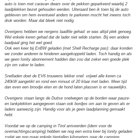
auto is toen met caravan dwars over de pekken geparkeerd waarbij 2
laadplekken bezet gehouden werden. Uiteraard ben ik toen bij de auto
gebleven om hem eventueel anders te parkeren mocht het ineens toch
druk worden. Maar dat bleek niet nodig.
Overigens hebben we nergens laadfile gehad: er was altijd plek genoeg.
Wel enkele keren gehad dat de lader niet wilde starten. Bij een andere
laadpaal ging het wel goed.
Ook een keer bij EnBW geladen (met Shell Recharge pas): daar konden
we zonder anderen te hinderen aangekoppeld laden. Toch handig en als
we geen Ionity abonnement hadden dan zou dat zeker een goede plek
zijn om vaker te laden.
Snelladen doet de EV6 trouwens lekker snel: vrijwel alle keren ca
240kW aangetikt en rond een minuut of 20 klaar met laden. Meer tijd
dan even een broodje eten en de hond laten plassen is er nauwelijks.
Overigens staan langs de Duitse snelwegen op de borden waar pauze-
en tankplekken aangegeven staan ook bordjes om aan te geven als er
laders aanwezig zijn. Handig voor als je geen laadplanning gemaakt
hebt.
Voordat we op de camping in Tirol arriveerden (idem voor de
overnachtingscamping) hebben we nog een extra keer bij Ionity geladen
zodat we nog maar enkele tientallen kilometers naar de camping