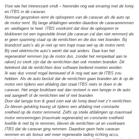
Voor wie het interessant vindt – hieronder nog wat ervaring met de Ioniq
en ITBS in de caravan.
Normaal gesproken remt de oplooprem van de caravan als de auto op
de motor remt. Bij lange afdalingen worden daardoor de caravanremmen
en -wiellagers te heet. ITBS voorkomt dat door de oplooprem te
blokkeren tot een ingestelde limiet (de caravan zal dan niet remmen) als
er geen spanning staat op de remlichten en die dus niet branden. Bij
brandstof auto’s als je niet op rem trapt maar wel op de motor remt.
Bij veel elektrische auto’s werkt dat wat anders. Daar kan het
regeneratief remmen (op de motor dus, zonder het rempedaal aan te
raken) zo sterk zijn dat de remlichten dan ook moeten branden. Dit
betekent dat de remlichten door software bediend moeten worden.
Ik was dus vooraf nogal benieuwd of ik nog wat aan de ITBS zou
hebben. Als de auto besluit dat de remlichten gaan branden als ik op de
motor rem tijdens een afdaling dan staat ITBS niets te doen in de
caravan. Het enige bruikbare wat dan resteert is een lampje in de auto
wat aangeeft of de remlichten wel of niet branden.
Door dat lampje kon ik goed zien wat de Ioniq deed met z’n remlichten.
Ze bleven gelukkig keurig uit tijdens een afdaling met constante
snelheid op de motor remmend. Zelfs op steile afdalingen op maximaal
motor remvermogen (maximale regeneratie) en constante snelheid
hoefde ik niet bij te remmen, bleven de remlichten uit en voorkwam
ITBS dat de caravan ging remmen. Daardoor geen hete caravan
remmen en als bonus wel meer regeneratie lading richting accu,