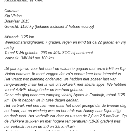
Kruissnelheid: 92 km/u
Caravan:
Kip Vision
Bouwjaar 2015
Gewicht: 1130 kg (beladen inclusief 2 fietsen voorop)
Afstand: 1125 km
Weersomstandigheden: 7 graden, regen en wind tot ca 22 graden en vrij
rustig
Totaal KWh geladen: 293 en 40% SOC bij aankomst
Verbruik: 34KWH per 100 km
Dit jaar zijn we voor het eerst op vakantie gegaan met onze EV6 en Kip
Vision caravan. Ik moet zeggen dat zo’n eerste keer best intensief is.
Het vraagt wat planning onderweg, we hadden niet zozeer last van
range-anxiety maar het is wat uitzoekwerk met allerlei apps. We hebben
vooral ABRP, chargefinder en Fastned gebruikt.
Onze reis ging naar een camping vlakbij Nyons in Frankrijk, totaal 1125
km. De rit hebben we in twee dagen gedaan.
Het verbruik viel ons niet mee maar het moet gezegd dat de tweede dag
het koud, nat en winderig was en het stuk van Nancy naar Dijon stijgt
en daalt veel. Het verbruik zat daar zo tussen de 2,0 en 2,5 km/kwh. Op
de vlakkere stukken en met hogere temperaturen (18-20 graden) was
het verbruik tussen de 3,0 en 3,5 km/kwh.