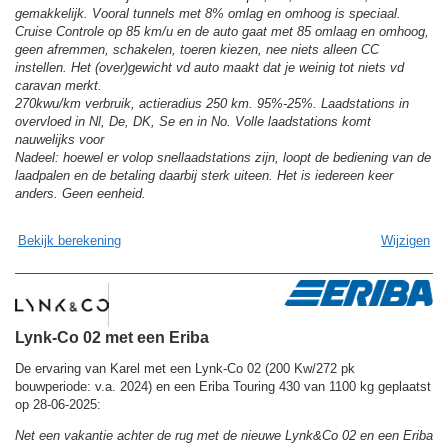
gemakkelijk. Vooral tunnels met 8% omlag en omhoog is speciaal.
Cruise Controle op 85 km/u en de auto gaat met 85 omlaag en omhoog,
geen afremmen, schakelen, toeren kiezen, nee niets alleen CC
instellen. Het (over)gewicht vd auto maakt dat je weinig tot niets vd
caravan merkt.
270kwu/km verbruik, actieradius 250 km. 95%-25%. Laadstations in
overvloed in Nl, De, DK, Se en in No. Volle laadstations komt
nauwelijks voor
Nadeel: hoewel er volop snellaadstations zijn, loopt de bediening van de
laadpalen en de betaling daarbij sterk uiteen. Het is iedereen keer
anders. Geen eenheid.
Bekijk berekening
Wijzigen
Lynk-Co 02 met een Eriba
De ervaring van Karel met een Lynk-Co 02 (200 Kw/272 pk
bouwperiode: v.a. 2024) en een Eriba Touring 430 van 1100 kg geplaatst
op 28-06-2025:
Net een vakantie achter de rug met de nieuwe Lynk&Co 02 en een Eriba