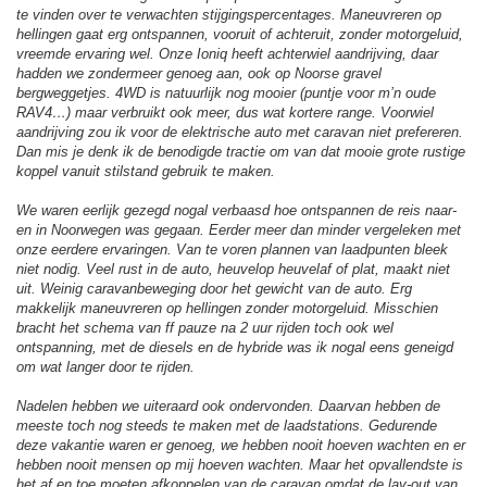
te vinden over te verwachten stijgingspercentages. Maneuvreren op
hellingen gaat erg ontspannen, vooruit of achteruit, zonder motorgeluid,
vreemde ervaring wel. Onze Ioniq heeft achterwiel aandrijving, daar
hadden we zondermeer genoeg aan, ook op Noorse gravel
bergweggetjes. 4WD is natuurlijk nog mooier (puntje voor m’n oude
RAV4…) maar verbruikt ook meer, dus wat kortere range. Voorwiel
aandrijving zou ik voor de elektrische auto met caravan niet prefereren.
Dan mis je denk ik de benodigde tractie om van dat mooie grote rustige
koppel vanuit stilstand gebruik te maken.
We waren eerlijk gezegd nogal verbaasd hoe ontspannen de reis naar-
en in Noorwegen was gegaan. Eerder meer dan minder vergeleken met
onze eerdere ervaringen. Van te voren plannen van laadpunten bleek
niet nodig. Veel rust in de auto, heuvelop heuvelaf of plat, maakt niet
uit. Weinig caravanbeweging door het gewicht van de auto. Erg
makkelijk maneuvreren op hellingen zonder motorgeluid. Misschien
bracht het schema van ff pauze na 2 uur rijden toch ook wel
ontspanning, met de diesels en de hybride was ik nogal eens geneigd
om wat langer door te rijden.
Nadelen hebben we uiteraard ook ondervonden. Daarvan hebben de
meeste toch nog steeds te maken met de laadstations. Gedurende
deze vakantie waren er genoeg, we hebben nooit hoeven wachten en er
hebben nooit mensen op mij hoeven wachten. Maar het opvallendste is
het af en toe moeten afkoppelen van de caravan omdat de lay-out van