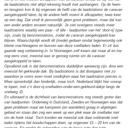
de laadstations niet altijd rekening houdt met aanhangers. Op de heen-
en terugreis kon ik bij ongeveer de helft van de laadstations de caravan
aangekoppeld laten, bij de andere helft moest ik afkoppelen, twee keer
op een dag. Dat vindt ik persoonlijk geen groot probleem, maar dat kan
een ander anders ervaren natuurlijk. Je ziet overigens steeds meer
laadstations waarbij een paar - of alle - laadpunten van het ‘door-rij’ type
zijn, zoals bij benzinestations, zodat de caravan aangekoppeld kan
blijven. Waarschijnlijk wordt dit (mede) gedaan omdat tegenwoordig ook
kleine vrachtwagens en bussen aan deze snelladers laden. Er zit dus
gaande weg verbetering in. In Noorwegen zelf kwam dat maar af en toe
nog eens voor, meestal was er genoeg ruimte om de caravan
aangekoppeld te laten.
Opvallend ook is dat benzinestations duidelijker aanwezig zijn, door een
meestal fel gekleurde dak. Bij laadstations is dat doorgaans niet zo
waardoor je soms even moet rondkijken waar het laadstation precies is.
Meer opmerkelijk dan hinderlijk, maar toch. Nederland blijkt hier voorop
te lopen, met z’n door-rij-snelladers-onder-een-gekleurd-dakje langs de
snelweg 😊.
En uiteraard is de dichtheid van benzinestations nog steeds groter dan
van laadpunten. Onderweg in Duitsland, Zweden en Noorwegen was dat
geen probleem maar we kamperen (en wandelen) graag in afgelegen
gebied en staan dan zeg een week op een plek waar de snellader niet
om de hoek staat. Toch konden we meestal ook daar voldoende snel
laden tijdens het boodschappen doen, op ongeveer 15 – 20 km van de
caravan. En omdat de actieradius van de losse auto dan ruim