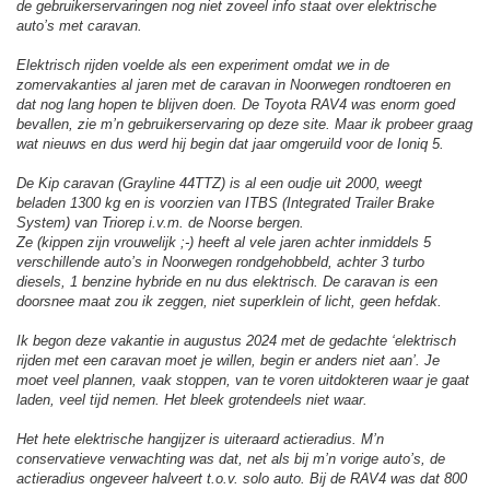
de gebruikerservaringen nog niet zoveel info staat over elektrische
auto’s met caravan.
Elektrisch rijden voelde als een experiment omdat we in de
zomervakanties al jaren met de caravan in Noorwegen rondtoeren en
dat nog lang hopen te blijven doen. De Toyota RAV4 was enorm goed
bevallen, zie m’n gebruikerservaring op deze site. Maar ik probeer graag
wat nieuws en dus werd hij begin dat jaar omgeruild voor de Ioniq 5.
De Kip caravan (Grayline 44TTZ) is al een oudje uit 2000, weegt
beladen 1300 kg en is voorzien van ITBS (Integrated Trailer Brake
System) van Triorep i.v.m. de Noorse bergen.
Ze (kippen zijn vrouwelijk ;-) heeft al vele jaren achter inmiddels 5
verschillende auto’s in Noorwegen rondgehobbeld, achter 3 turbo
diesels, 1 benzine hybride en nu dus elektrisch. De caravan is een
doorsnee maat zou ik zeggen, niet superklein of licht, geen hefdak.
Ik begon deze vakantie in augustus 2024 met de gedachte ‘elektrisch
rijden met een caravan moet je willen, begin er anders niet aan’. Je
moet veel plannen, vaak stoppen, van te voren uitdokteren waar je gaat
laden, veel tijd nemen. Het bleek grotendeels niet waar.
Het hete elektrische hangijzer is uiteraard actieradius. M’n
conservatieve verwachting was dat, net als bij m’n vorige auto’s, de
actieradius ongeveer halveert t.o.v. solo auto. Bij de RAV4 was dat 800