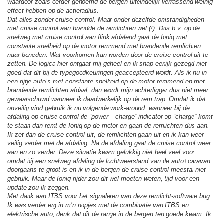
waardoor zoals eerder genoemd de bergen uiteindelijk verrassend weinig
effect hebben op de actieradius.
Dat alles zonder cruise control. Maar onder dezelfde omstandigheden
met cruise control aan brandde de remlichten wel (!). Dus b.v. op de
snelweg met cruise control aan flink afdalend gaat de Ioniq met
constante snelheid op de motor remmend met brandende remlichten
naar beneden. Wat voorkomen kan worden door de cruise control uit te
zetten. De logica hier ontgaat mij geheel en ik snap eerlijk gezegd niet
goed dat dit bij de typegoedkeuringen geaccepteerd wordt. Als ik nu in
een rijtje auto’s met constante snelheid op de motor remmend en met
brandende remlichten afdaal, dan wordt mijn achterligger dus niet meer
gewaarschuwd wanneer ik daadwerkelijk op de rem trap. Omdat ik dat
onveilig vind gebruik ik nu volgende work-around: wanneer bij de
afdaling op cruise control de “power – charge” indicator op “charge” komt
te staan dan remt de Ioniq op de motor en gaan de remlichten dus aan.
Ik zet dan de cruise control uit, de remlichten gaan uit en ik kan weer
veilig verder met de afdaling. Na de afdaling gaat de cruise control weer
aan en zo verder. Deze situatie kwam gelukkig niet heel veel voor
omdat bij een snelweg afdaling de luchtweerstand van de auto+caravan
doorgaans te groot is en ik in de bergen de cruise control meestal niet
gebruik. Maar de Ioniq rijder zou dit wel moeten weten, tijd voor een
update zou ik zeggen.
Met dank aan ITBS voor het signaleren van deze remlicht-software bug.
Ik was verder erg in m’n nopjes met de combinatie van ITBS en
elektrische auto, denk dat dit de range in de bergen ten goede kwam. Ik