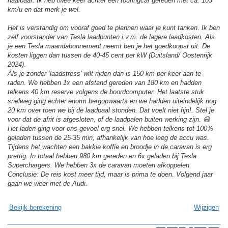
haalbaar. Ik heb twee keer achter een touringcar gereden met ca. 103
km/u en dat merk je wel.
Het is verstandig om vooraf goed te plannen waar je kunt tanken. Ik ben
zelf voorstander van Tesla laadpunten i.v.m. de lagere laadkosten. Als
je een Tesla maandabonnement neemt ben je het goedkoopst uit. De
kosten liggen dan tussen de 40-45 cent per kW (Duitsland/ Oostenrijk
2024).
Als je zonder ‘laadstress’ wilt rijden dan is 150 km per keer aan te
raden. We hebben 1x een afstand gereden van 180 km en hadden
telkens 40 km reserve volgens de boordcomputer. Het laatste stuk
snelweg ging echter enorm bergopwaarts en we hadden uiteindelijk nog
20 km over toen we bij de laadpaal stonden. Dat voelt niet fijn!. Stel je
voor dat de afrit is afgesloten, of de laadpalen buiten werking zijn. 😅
Het laden ging voor ons gevoel erg snel. We hebben telkens tot 100%
geladen tussen de 25-35 min, afhankelijk van hoe leeg de accu was.
Tijdens het wachten een bakkie koffie en broodje in de caravan is erg
prettig. In totaal hebben 980 km gereden en 6x geladen bij Tesla
Superchargers. We hebben 3x de caravan moeten afkoppelen.
Conclusie: De reis kost meer tijd, maar is prima te doen. Volgend jaar
gaan we weer met de Audi.
Bekijk berekening
Wijzigen