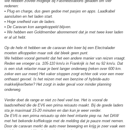
We hebben zoveel mogelijk bij Fastnedstations geladen om vier
redenen:
• Plug en charge, dus geen gedoe met pasjes en apps. Laadkabel
aansluiten en het laden start.
• Hoge snelheid van de laders.
• De Caravan kon aangekoppeld blijven.
• We hebben een Goldmember abonnement dat je met twee keer laden
er al uit hebt.
Op de hele rit hebben we de caravan één keer bij een Electralader
moeten afkoppelen maar ook dat bleek geen punt.
We hebben vooral gemerkt dat het een andere manier van reizen vraagt.
Reden we vroeger ca. 105-110 km/u in Frankrijk is het nu 92 km/u. Dat
is een stuk relaxter maar je bent langer onderweg (reken over 600 km.
zeker een uur meer) Het vaker stoppen zorgt echter ook voor een meer
onthaast gevoel. Is het reizen met een benzine of hybride-auto
makkelijker/beter? Het zorgt in ieder geval voor minder planning
onderweg.
Verder doet de range er niet zo heel veel toe. Het is vooral de
laadsnelheid die de EV6 een prima reisauto maakt. Bij de goede laders
sta je maximaal 15-20 minuten en dan kun je weer verder.
De EV6 is een prima reisauto op één heel irritante piep na: het DAW
met het bekende koffiekopje met de melding dat je pauze moet nemen.
Door de caravan merkt de auto meer beweging en krijg je zeer vaak een