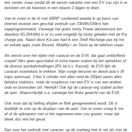
iets verder, maar omdat dit de eerste vakantie met een EV zou zijn is er
besloten om de heenreis in een relaxte 2 dagen te doen.
Van te voren is de rit met ABRP voorbereid waarbij ik op basis van
internet reviews een geschat verbruik van 33kWh/100km heb
ingeprogrammeerd. Vanwege het gratis Ionity Power abonnement (en
daardoor €0,29/kWh) is er zo veel mogelijk bij Ionity geladen met de Kia
charge pas. Naast deze Kia pas had ik een Shell Recharge pas bij me
en enkele apps zoals Bonnet, Mobility+ en Tesla op de telefoon staan.
Als eerste over het rijden met caravan en de EV6: dat gaat verbluffend
soepel! Niks geen geschakel of extra toeren maken bij het optrekken of
de diverse autobahnhellingen (8% bij b.v. Kassel): de EV6 lijkt de
caravan moeiteloos te trekken. Mijn vorige benzine en diesel auto’s (8
traps automaat, 3 liter 6 cilinder met allen rond de 250pk) waren alles
behalve stakkers, maar de souplesse van een EV is van een andere
orde en bovendien stil. Heerlijk! Ook ligt de caravan erg stabiel achter
de auto. Waarschijnlijk o.a. vanwege het flinke gewicht van de EV6.
Ook mooi dat bij helling afrijden er flink geregenereerd wordt. Dit is
duidelijk te zien op de displays van de auto. Van te voren vroeg ik me
af of de oplooprem roet in het regenereer-eten zou gooien, maar dat
bleek dus niet het geval.
Dan over het verbruik met caravan: op de snelweg heb ik net als met de