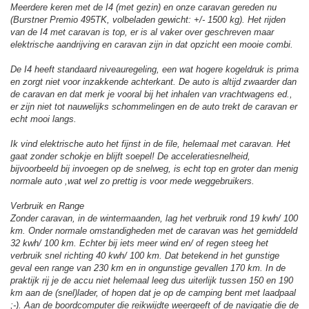
Meerdere keren met de I4 (met gezin) en onze caravan gereden nu
(Burstner Premio 495TK, volbeladen gewicht: +/- 1500 kg). Het rijden
van de I4 met caravan is top, er is al vaker over geschreven maar
elektrische aandrijving en caravan zijn in dat opzicht een mooie combi.
De I4 heeft standaard niveauregeling, een wat hogere kogeldruk is prima
en zorgt niet voor inzakkende achterkant. De auto is altijd zwaarder dan
de caravan en dat merk je vooral bij het inhalen van vrachtwagens ed.,
er zijn niet tot nauwelijks schommelingen en de auto trekt de caravan er
echt mooi langs.
Ik vind elektrische auto het fijnst in de file, helemaal met caravan. Het
gaat zonder schokje en blijft soepel! De acceleratiesnelheid,
bijvoorbeeld bij invoegen op de snelweg, is echt top en groter dan menig
normale auto ,wat wel zo prettig is voor mede weggebruikers.
Verbruik en Range
Zonder caravan, in de wintermaanden, lag het verbruik rond 19 kwh/ 100
km. Onder normale omstandigheden met de caravan was het gemiddeld
32 kwh/ 100 km. Echter bij iets meer wind en/ of regen steeg het
verbruik snel richting 40 kwh/ 100 km. Dat betekend in het gunstige
geval een range van 230 km en in ongunstige gevallen 170 km. In de
praktijk rij je de accu niet helemaal leeg dus uiterlijk tussen 150 en 190
km aan de (snel)lader, of hopen dat je op de camping bent met laadpaal
;-). Aan de boordcomputer die reikwijdte weergeeft of de navigatie die de