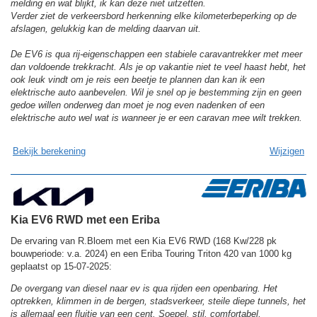
melding en wat blijkt, ik kan deze niet uitzetten.
Verder ziet de verkeersbord herkenning elke kilometerbeperking op de
afslagen, gelukkig kan de melding daarvan uit.
De EV6 is qua rij-eigenschappen een stabiele caravantrekker met meer
dan voldoende trekkracht. Als je op vakantie niet te veel haast hebt, het
ook leuk vindt om je reis een beetje te plannen dan kan ik een
elektrische auto aanbevelen. Wil je snel op je bestemming zijn en geen
gedoe willen onderweg dan moet je nog even nadenken of een
elektrische auto wel wat is wanneer je er een caravan mee wilt trekken.
Bekijk berekening
Wijzigen
Kia EV6 RWD met een Eriba
De ervaring van R.Bloem met een Kia EV6 RWD (168 Kw/228 pk
bouwperiode: v.a. 2024) en een Eriba Touring Triton 420 van 1000 kg
geplaatst op 15-07-2025:
De overgang van diesel naar ev is qua rijden een openbaring. Het
optrekken, klimmen in de bergen, stadsverkeer, steile diepe tunnels, het
is allemaal een fluitje van een cent. Soepel, stil, comfortabel,