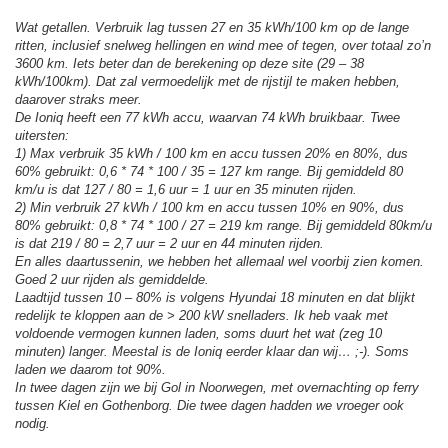
Wat getallen. Verbruik lag tussen 27 en 35 kWh/100 km op de lange
ritten, inclusief snelweg hellingen en wind mee of tegen, over totaal zo’n
3600 km. Iets beter dan de berekening op deze site (29 – 38
kWh/100km). Dat zal vermoedelijk met de rijstijl te maken hebben,
daarover straks meer.
De Ioniq heeft een 77 kWh accu, waarvan 74 kWh bruikbaar. Twee
uitersten:
1) Max verbruik 35 kWh / 100 km en accu tussen 20% en 80%, dus
60% gebruikt: 0,6 * 74 * 100 / 35 = 127 km range. Bij gemiddeld 80
km/u is dat 127 / 80 = 1,6 uur = 1 uur en 35 minuten rijden.
2) Min verbruik 27 kWh / 100 km en accu tussen 10% en 90%, dus
80% gebruikt: 0,8 * 74 * 100 / 27 = 219 km range. Bij gemiddeld 80km/u
is dat 219 / 80 = 2,7 uur = 2 uur en 44 minuten rijden.
En alles daartussenin, we hebben het allemaal wel voorbij zien komen.
Goed 2 uur rijden als gemiddelde.
Laadtijd tussen 10 – 80% is volgens Hyundai 18 minuten en dat blijkt
redelijk te kloppen aan de > 200 kW snelladers. Ik heb vaak met
voldoende vermogen kunnen laden, soms duurt het wat (zeg 10
minuten) langer. Meestal is de Ioniq eerder klaar dan wij… ;-). Soms
laden we daarom tot 90%.
In twee dagen zijn we bij Gol in Noorwegen, met overnachting op ferry
tussen Kiel en Gothenborg. Die twee dagen hadden we vroeger ook
nodig.