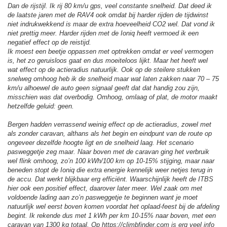
Dan de rijstijl. Ik rij 80 km/u gps, veel constante snelheid. Dat deed ik
de laatste jaren met de RAV4 ook omdat bij harder rijden de tijdwinst
niet indrukwekkend is maar de extra hoeveelheid CO2 wel. Dat vond ik
niet prettig meer. Harder rijden met de Ioniq heeft vermoed ik een
negatief effect op de reistijd.
Ik moest een beetje oppassen met optrekken omdat er veel vermogen
is, het zo geruisloos gaat en dus moeiteloos lijkt. Maar het heeft wel
wat effect op de actieradius natuurlijk. Ook op de steilere stukken
snelweg omhoog heb ik de snelheid maar wat laten zakken naar 70 – 75
km/u alhoewel de auto geen signaal geeft dat dat handig zou zijn,
misschien was dat overbodig. Omhoog, omlaag of plat, de motor maakt
hetzelfde geluid: geen.
Bergen hadden verrassend weinig effect op de actieradius, zowel met
als zonder caravan, althans als het begin en eindpunt van de route op
ongeveer dezelfde hoogte ligt en de snelheid laag. Het scenario
pasweggetje zeg maar. Naar boven met de caravan ging het verbruik
wel flink omhoog, zo’n 100 kWh/100 km op 10-15% stijging, maar naar
beneden stopt de Ioniq die extra energie kennelijk weer netjes terug in
de accu. Dat werkt blijkbaar erg efficiënt. Waarschijnlijk heeft de ITBS
hier ook een positief effect, daarover later meer. Wel zaak om met
voldoende lading aan zo’n pasweggetje te beginnen want je moet
natuurlijk wel eerst boven komen voordat het oplaad-feest bij de afdeling
begint. Ik rekende dus met 1 kWh per km 10-15% naar boven, met een
caravan van 1300 kg totaal. Op https://climbfinder.com is erg veel info