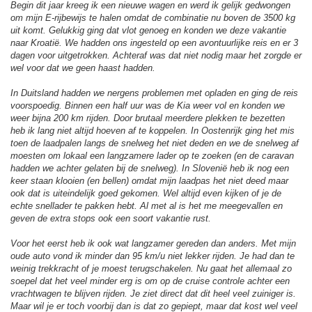
Begin dit jaar kreeg ik een nieuwe wagen en werd ik gelijk gedwongen
om mijn E-rijbewijs te halen omdat de combinatie nu boven de 3500 kg
uit komt. Gelukkig ging dat vlot genoeg en konden we deze vakantie
naar Kroatië. We hadden ons ingesteld op een avontuurlijke reis en er 3
dagen voor uitgetrokken. Achteraf was dat niet nodig maar het zorgde er
wel voor dat we geen haast hadden.
In Duitsland hadden we nergens problemen met opladen en ging de reis
voorspoedig. Binnen een half uur was de Kia weer vol en konden we
weer bijna 200 km rijden. Door brutaal meerdere plekken te bezetten
heb ik lang niet altijd hoeven af te koppelen. In Oostenrijk ging het mis
toen de laadpalen langs de snelweg het niet deden en we de snelweg af
moesten om lokaal een langzamere lader op te zoeken (en de caravan
hadden we achter gelaten bij de snelweg). In Slovenië heb ik nog een
keer staan klooien (en bellen) omdat mijn laadpas het niet deed maar
ook dat is uiteindelijk goed gekomen. Wel altijd even kijken of je de
echte snellader te pakken hebt. Al met al is het me meegevallen en
geven de extra stops ook een soort vakantie rust.
Voor het eerst heb ik ook wat langzamer gereden dan anders. Met mijn
oude auto vond ik minder dan 95 km/u niet lekker rijden. Je had dan te
weinig trekkracht of je moest terugschakelen. Nu gaat het allemaal zo
soepel dat het veel minder erg is om op de cruise controle achter een
vrachtwagen te blijven rijden. Je ziet direct dat dit heel veel zuiniger is.
Maar wil je er toch voorbij dan is dat zo gepiept, maar dat kost wel veel