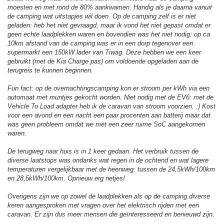
moesten en met rond de 80% aankwamen. Handig als je daarna vanuit
de camping wat uitstapjes wil doen. Op de camping zelf is er niet
geladen: heb het niet gevraagd, maar ik vond het niet gepast omdat er
geen echte laadplekken waren en bovendien was het niet nodig: op ca
10km afstand van de camping was er in een dorp tegenover een
supermarkt een 150kW lader van Tiwag. Deze hebben we een keer
gebruikt (met de Kia Charge pas) om voldoende opgeladen aan de
terugreis te kunnen beginnen.
Fun fact: op de overnachtingscamping kon er stroom per kWh via een
automaat met muntjes gekocht worden. Niet nodig met de EV6: met de
Vehicle To Load adapter heb ik de caravan van stroom voorzien. :) Kost
voor een avond en een nacht een paar procenten aan batterij maar dat
was geen probleem omdat we met een zeer ruime SoC aangekomen
waren.
De terugweg naar huis is in 1 keer gedaan. Het verbruik tussen de
diverse laatstops was ondanks wat regen in de ochtend en wat lagere
temperaturen vergelijkbaar met de heenweg: tussen de 24,5kWh/100km
en 28,5kWh/100km. Opnieuw erg netjes!
Overigens zijn we op zowel de laadplekken als op de camping diverse
keren aangesproken met vragen over het elektrisch rijden met een
caravan. Er zijn dus meer mensen die geïnteresseerd en benieuwd zijn.