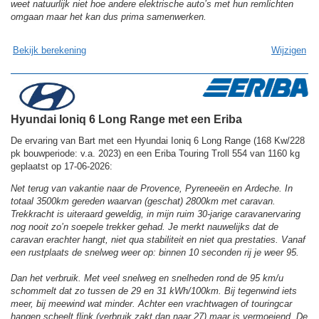
weet natuurlijk niet hoe andere elektrische auto’s met hun remlichten
omgaan maar het kan dus prima samenwerken.
Bekijk berekening
Wijzigen
Hyundai Ioniq 6 Long Range met een Eriba
De ervaring van Bart met een Hyundai Ioniq 6 Long Range (168 Kw/228
pk bouwperiode: v.a. 2023) en een Eriba Touring Troll 554 van 1160 kg
geplaatst op 17-06-2026:
Net terug van vakantie naar de Provence, Pyreneeën en Ardeche. In
totaal 3500km gereden waarvan (geschat) 2800km met caravan.
Trekkracht is uiteraard geweldig, in mijn ruim 30-jarige caravanervaring
nog nooit zo’n soepele trekker gehad. Je merkt nauwelijks dat de
caravan erachter hangt, niet qua stabiliteit en niet qua prestaties. Vanaf
een rustplaats de snelweg weer op: binnen 10 seconden rij je weer 95.
Dan het verbruik. Met veel snelweg en snelheden rond de 95 km/u
schommelt dat zo tussen de 29 en 31 kWh/100km. Bij tegenwind iets
meer, bij meewind wat minder. Achter een vrachtwagen of touringcar
hangen scheelt flink (verbruik zakt dan naar 27) maar is vermoeiend. De