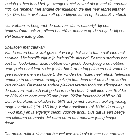
laadstops berekend heb je overigens niet zoveel als je met de caravan
rijdt, die rekenen met andere gemiddelden die niet heel representatief
zijn. Dus het is wel zaak zelf op te blijven letten op de accu& verbruik.
Het verbruik is hoog met de caravan, dat is natuurlijk bij een
brandstofauto ook zo, alleen het effect daarvan op de range is bij een
elektrische auto groter.
Snelladen met caravan
Van te voren heb ik wat gezocht waar je het beste kan snelladen met
caravan. Uiteindelijk zijn mijn inziens"de nieuwe" Fastned stations het
best (in Nederland), deze hebben een goede doorrijhoogte en hebben
grote parkeervakken zodat je niet hoeft af te koppelen en ook zodat je
geen andere mensen hindert. We vonden het laden heel relaxt, helemaal
omdat je in de caravan rustig spelletje kan doen met de kids en koffie
kan drinken. De meeste andere plekken vragen toch om afkoppelen van
de caravan, wat toch wat gedoe is en tijd kost. Snelladen van 15-20%
tot 80% duurt ongeveer 25 min (max. 220kw laadsnelheid bij de I4).
Echter betekend snelladen tot 80% dat je met caravan, wel erg weinig
range overhoudt (130-150 km). Echter snelladen tot 100% duurt lang
(+/-50 min.) en is eigenlijk slecht voor de accu. Dus dat is een beetje
een dilemma en maakt dat verre ritten met caravan (veel) langer
duren.....
Dat maakt mijn inziens dat het wel wat lastig als je met een caravan