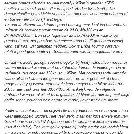
eerdere brandstofauto’s zo veel mogelijk 90km/h gereden (GPS
snelheid, snelheid op de teller is bij de EV6 dan 92-93km/h). De
daadwerkelijke gemiddelde snelheid ligt door wegwerkzaamheden en af
en toe een file natuurlijk wat lager.
Tussen de diverse laadstops op de heenweg naar Tirol lag het verbruik
volgens de boordcomputer tussen de 24,6kWh/100km en
27,4kWh/100km. Een stuk lager dan de 33kWh/100km waar ik op
gerekend had. Het gunstige zomerweer (rond de 23 graden en weinig
wind) zal vast wat geholpen hebben. Ook is Eriba Touring caravan
relatief goed gestroomlijnd. Desalniettemin was ik aangenaam verrast.
Omdat we zoals gezegd zoveel mogelijk bij Ionity wilde laden moest er
wat geschipperd worden met de afstanden tussen de laadstops. Deze
varieerde van ongeveer 120km tot 195km. Met bovenstaande verbruik
waren dit soort afstanden geen probleem en is er geen enkele keer
range anxiety geweest: een enkele keer aangekomen bij de lader met
20% maar vaak was het 30%-40%. Afhankelijk van de volgende
ritafstand werd er tot 80 of 90% geladen. Al bleek dat dus lang niet altijd
nodig. Maar, zeker op zo’n eerste vakantie, liever wat extra marge.
Zoals verwacht moest bij vrijwel alle Ionity laadpunten de caravan af- en
weer aankoppeld worden. Niet veel werk, maar het kost enkele minuten.
Gelukkig was er altijd plek genoeg om de caravan dichtbij te parkeren
(met disselslot). Een keer geluk gehad bij Ionity omdat alle laadplekken
vrij waren en er ook nog ongebruikte parkeervakken naast waren. De