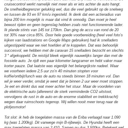
cruisecontrol werkt namelijk niet meer als er iets achter de auto hangt.
De snelheidbegrenzer gelukkig wel, dus die veel gebruikt op de snelweg
en tussen de 93 en 97 km/u ingesteld. Ik denk dat een actieradius van
bijna 200 km mogelijk is maar dat vind ik onnodig. Dan moet je heel
bewust rijden en geen tegenslag hebben zoals niet functionerende lader.
Ik plande stints van 145 tot 170km. Dan ging de accu van rond de 20
tot 30% naar circa 85%. Door hele goede voorbereiding (heel veel foto’s
kijken van laadstations en Google Maps gebruiken) had ik snelladers
uitgestippeld waar we niet hoefden af te koppelen. Dat was behoorlijk
succesvol, we hebben met de caravan 15 snelladers bezocht en slechts
3 * afgekoppeld. De reistijd bleek eigenlijk nauwelijks langer dan met de
fossiele auto. Je rijdt een paar kilometer langzamer en hebt vaker maar
korter pauze. Dat laatste was eigenlijk het belangrijkste nadeel. Waar
we voorheen iedere 2,5 uur zo’n 40 minuten stopten voor
koffie/ontbijt/lunch was de auto nu steeds binnen 18 minuten vol. Dan
wil je weer verder, omdat je weet dat je binnen 2 uur weer moet stoppen.
Je eet en drinkt dus wat meer achter het stuur. Maar de voordelen van
de elektrische auto (allereerst de sterk verminderde CO2 uitstoot,
vervolgens de rust in de auto en de enorme stabiliteit en trekkkracht)
wegen daar ruimschoots tegenop. Wij willen nooit meer terug naar de
plofjesmotor!
Tot slot: ik heb de toegelaten massa van de Eriba verlaagd naar 1.090
kg (was 1.200kg). Dit vanwege mijn B-rijbewijs. De Hyundai heeft een
max toegelaten massa van 2.410. Samen nu dus 3.500kg. Betekent wel