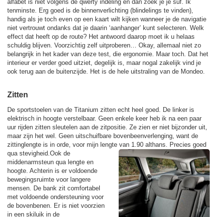
alfabet is niet volgens de qwerty indeling en dan zoek je je suf. Ik
tenminste. Erg goed is de binnenverlichting (blindelings te vinden),
handig als je toch even op een kaart wilt kijken wanneer je de navigatie
niet vertrouwt ondanks dat je daarin ‘aanhanger’ kunt selecteren. Welk
effect dat heeft op de route? Het antwoord daarop moet ik u helaas
schuldig blijven. Voorzichtig zelf uitproberen… Okay, allemaal niet zo
belangrijk in het kader van deze test, die ergonomie. Maar toch. Dat het
interieur er verder goed uitziet, degelijk is, maar nogal zakelijk vind je
ook terug aan de buitenzijde. Het is de hele uitstraling van de Mondeo.
Zitten
De sportstoelen van de Titanium zitten echt heel goed. De linker is
elektrisch in hoogte verstelbaar. Geen enkele keer heb ik na een paar
uur rijden zitten sleutelen aan de zitpositie. Ze zien er niet bijzonder uit,
maar zijn het wel. Geen uitschuifbare bovenbeenverlenging, want de
zittinglengte is in orde, voor mijn lengte van 1.90 althans. Precies goed
qua stevigheid.
Ook de
middenarmsteun qua lengte en
hoogte. Achterin is er voldoende
bewegingsruimte voor langere
mensen. De bank zit comfortabel
met voldoende ondersteuning voor
de bovenbenen. Er is niet voorzien
in een skiluik in de