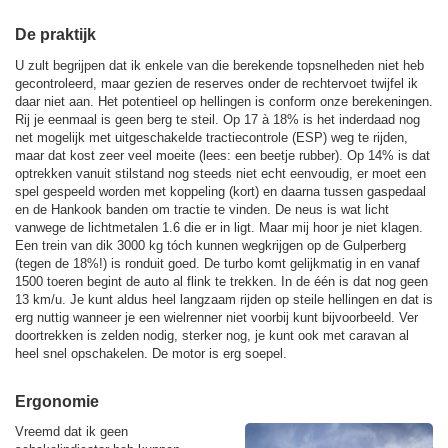
De praktijk
U zult begrijpen dat ik enkele van die berekende topsnelheden niet heb
gecontroleerd, maar gezien de reserves onder de rechtervoet twijfel ik
daar niet aan. Het potentieel op hellingen is conform onze berekeningen.
Rij je eenmaal is geen berg te steil. Op 17 à 18% is het inderdaad nog
net mogelijk met uitgeschakelde tractiecontrole (ESP) weg te rijden,
maar dat kost zeer veel moeite (lees: een beetje rubber). Op 14% is dat
optrekken vanuit stilstand nog steeds niet echt eenvoudig, er moet een
spel gespeeld worden met koppeling (kort) en daarna tussen gaspedaal
en de Hankook banden om tractie te vinden. De neus is wat licht
vanwege de lichtmetalen 1.6 die er in ligt. Maar mij hoor je niet klagen.
Een trein van dik 3000 kg tóch kunnen wegkrijgen op de Gulperberg
(tegen de 18%!) is ronduit goed. De turbo komt gelijkmatig in en vanaf
1500 toeren begint de auto al flink te trekken. In de één is dat nog geen
13 km/u. Je kunt aldus heel langzaam rijden op steile hellingen en dat is
erg nuttig wanneer je een wielrenner niet voorbij kunt bijvoorbeeld. Ver
doortrekken is zelden nodig, sterker nog, je kunt ook met caravan al
heel snel opschakelen. De motor is erg soepel.
Ergonomie
Vreemd dat ik geen