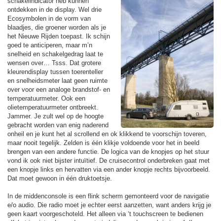
schakelindicator heb kunnen
ontdekken in de display. Wel drie
Ecosymbolen in de vorm van
blaadjes, die groener worden als je
het Nieuwe Rijden toepast. Ik schijn
goed te anticiperen, maar m’n
snelheid en schakelgedrag laat te
wensen over… Tsss. Dat grotere
kleurendisplay tussen toerenteller
en snelheidsmeter laat geen ruimte
over voor een analoge brandstof- en
temperatuurmeter. Ook een
olietemperatuurmeter ontbreekt.
Jammer. Je zult wel op de hoogte
gebracht worden van enig naderend
onheil en je kunt het al scrollend en ok klikkend te voorschijn toveren,
maar nooit tegelijk. Zelden is één klikje voldoende voor het in beeld
brengen van een andere functie. De logica van de knopjes op het stuur
vond ik ook niet bijster intuïtief. De cruisecontrol onderbreken gaat met
een knopje links en hervatten via een ander knopje rechts bijvoorbeeld.
Dat moet gewoon in één druktoetsje.
In de middenconsole is een flink scherm gemonteerd voor de navigatie
e/o audio. Die radio moet je echter eerst aanzetten, want anders krijg je
geen kaart voorgeschoteld. Het alleen via ‘t touchscreen te bedienen