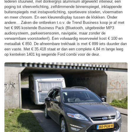
lederen stuurwiel, met donkergrijs aluminium afgewerkt interieur, een
poging tot sfeerverlichting, zelfdimmende binnenspiegel, inklappende
buitenspiegels met instapverlichting, sportievere stoelen, vloermatten
en meer chroom. En een kleurendisplay tussen de klokken. Onder
andere… Zaken die ontbreken t.o.v. de Trend Business koop je af met
het € 995 kostende Business Pack (Bluetooth, uitgebreider MP3
audiosysteem, parkeersensoren, navigatie, maar zonder de
verwarmbare voorstoelen!). Een volwaardig reservewiel kost € 100 en
metaallak € 850. De afneembare trekhaak is met € 899 iets duurder dan
een vaste. Met € 35.418 staat er dan een complete 4,84 m lange leeg
op kenteken 1401 kg wegende Ford combi voor de deur.