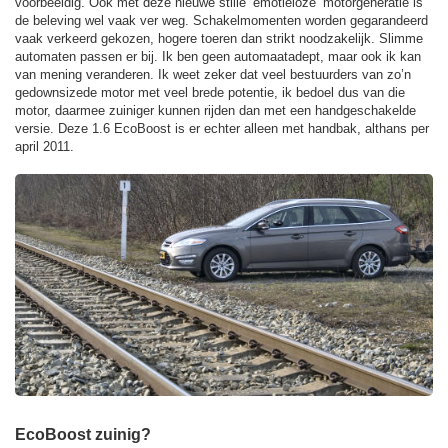
voorbeeldig. Ook met deze nieuwe stille ‘emotieloze’ motorgeneratie is
de beleving wel vaak ver weg. Schakelmomenten worden gegarandeerd
vaak verkeerd gekozen, hogere toeren dan strikt noodzakelijk. Slimme
automaten passen er bij. Ik ben geen automaatadept, maar ook ik kan
van mening veranderen. Ik weet zeker dat veel bestuurders van zo’n
gedownsizede motor met veel brede potentie, ik bedoel dus van die
motor, daarmee zuiniger kunnen rijden dan met een handgeschakelde
versie. Deze 1.6 EcoBoost is er echter alleen met handbak, althans per
april 2011.
EcoBoost zuinig?