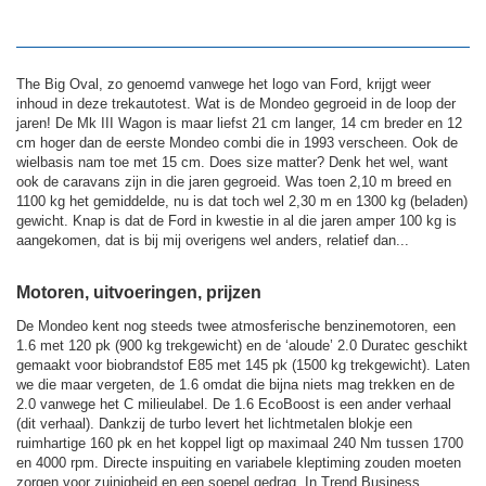
The Big Oval, zo genoemd vanwege het logo van Ford, krijgt weer
inhoud in deze trekautotest. Wat is de Mondeo gegroeid in de loop der
jaren! De Mk III Wagon is maar liefst 21 cm langer, 14 cm breder en 12
cm hoger dan de eerste Mondeo combi die in 1993 verscheen. Ook de
wielbasis nam toe met 15 cm. Does size matter? Denk het wel, want
ook de caravans zijn in die jaren gegroeid. Was toen 2,10 m breed en
1100 kg het gemiddelde, nu is dat toch wel 2,30 m en 1300 kg (beladen)
gewicht. Knap is dat de Ford in kwestie in al die jaren amper 100 kg is
aangekomen, dat is bij mij overigens wel anders, relatief dan...
Motoren, uitvoeringen, prijzen
De Mondeo kent nog steeds twee atmosferische benzinemotoren, een
1.6 met 120 pk (900 kg trekgewicht) en de ‘aloude’ 2.0 Duratec geschikt
gemaakt voor biobrandstof E85 met 145 pk (1500 kg trekgewicht). Laten
we die maar vergeten, de 1.6 omdat die bijna niets mag trekken en de
2.0 vanwege het C milieulabel. De 1.6 EcoBoost is een ander verhaal
(dit verhaal). Dankzij de turbo levert het lichtmetalen blokje een
ruimhartige 160 pk en het koppel ligt op maximaal 240 Nm tussen 1700
en 4000 rpm. Directe inspuiting en variabele kleptiming zouden moeten
zorgen voor zuinigheid en een soepel gedrag. In Trend Business