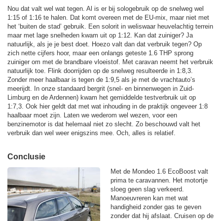
Nou dat valt wel wat tegen. Al is er bij sologebruik op de snelweg wel
1:15 of 1:16 te halen. Dat komt overeen met de EU-mix, maar niet met
het ‘buiten de stad’ gebruik. Een solorit in weliswaar heuvelachtig terrein
maar met lage snelheden kwam uit op 1:12. Kan dat zuiniger? Ja
natuurlijk, als je je best doet. Hoezo valt dan dat verbruik tegen? Op
zich nette cijfers hoor, maar een onlangs geteste 1.6 THP sprong
zuiniger om met de brandbare vloeistof. Met caravan neemt het verbruik
natuurlijk toe. Flink doorrijden op de snelweg resulteerde in 1:8,3.
Zonder meer haalbaar is tegen de 1:9,5 als je met de vrachtauto’s
meerijdt. In onze standaard bergrit (snel- en binnenwegen in Zuid-
Limburg en de Ardennen) kwam het gemiddelde testverbruik uit op
1:7,3. Ook hier geldt dat met wat inhouding in de praktijk ongeveer 1:8
haalbaar moet zijn. Laten we wederom wel wezen, voor een
benzinemotor is dat helemaal niet zo slecht. Zo beschouwd valt het
verbruik dan wel weer enigszins mee. Och, alles is relatief.
Conclusie
Met de Mondeo 1.6 EcoBoost valt
prima te caravannen. Het motortje
sloeg geen slag verkeerd.
Manoeuvreren kan met wat
handigheid zonder gas te geven
zonder dat hij afslaat. Cruisen op de