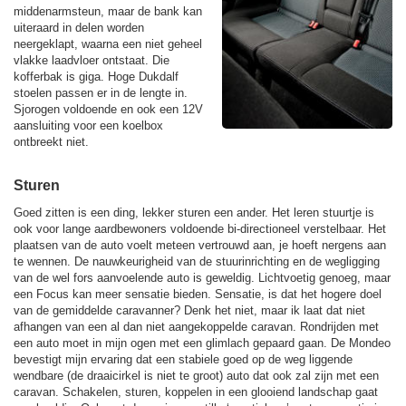
middenarmsteun, maar de bank kan
uiteraard in delen worden
neergeklapt, waarna een niet geheel
vlakke laadvloer ontstaat. Die
kofferbak is giga. Hoge Dukdalf
stoelen passen er in de lengte in.
Sjorogen voldoende en ook een 12V
aansluiting voor een koelbox
ontbreekt niet.
Sturen
Goed zitten is een ding, lekker sturen een ander. Het leren stuurtje is
ook voor lange aardbewoners voldoende bi-directioneel verstelbaar. Het
plaatsen van de auto voelt meteen vertrouwd aan, je hoeft nergens aan
te wennen. De nauwkeurigheid van de stuurinrichting en de wegligging
van de wel fors aanvoelende auto is geweldig. Lichtvoetig genoeg, maar
een Focus kan meer sensatie bieden. Sensatie, is dat het hogere doel
van de gemiddelde caravanner? Denk het niet, maar ik laat dat niet
afhangen van een al dan niet aangekoppelde caravan. Rondrijden met
een auto moet in mijn ogen met een glimlach gepaard gaan. De Mondeo
bevestigt mijn ervaring dat een stabiele goed op de weg liggende
wendbare (de draaicirkel is niet te groot) auto dat ook zal zijn met een
caravan. Schakelen, sturen, koppelen in een glooiend landschap gaat