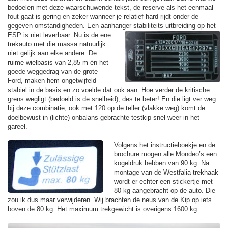
bedoelen met deze waarschuwende tekst, de reserve als het eenmaal
fout gaat is gering en zeker wanneer je relatief hard rijdt onder de
gegeven omstandigheden. Een aanhanger stabiliteits uitbreiding op het
ESP is niet leverbaar.
Nu is de ene
trekauto met die massa natuurlijk
niet gelijk aan elke andere. De
ruime wielbasis van 2,85 m én het
goede weggedrag van de grote
Ford, maken hem ongetwijfeld
stabiel in de basis en zo voelde dat ook aan. Hoe verder de kritische
grens wegligt (bedoeld is de snelheid), des te beter! En die ligt ver weg
bij deze combinatie, ook met 120 op de teller (vlakke weg) komt de
doelbewust in (lichte) onbalans gebrachte testkip snel weer in het
gareel.
Volgens het instructieboekje en de
brochure mogen alle Mondeo’s een
kogeldruk hebben van 90 kg. Na
montage van de Westfalia trekhaak
wordt er echter een stickertje met
80 kg aangebracht op de auto. Die
zou ik dus maar verwijderen. Wij brachten de neus van de Kip op iets
boven de 80 kg. Het maximum trekgewicht is overigens 1600 kg.