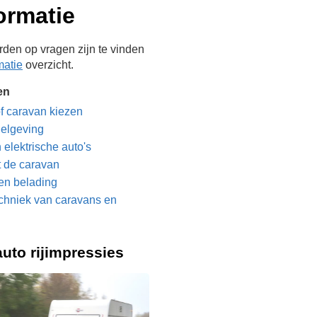
ormatie
den op vragen zijn te vinden
matie
overzicht.
en
f caravan kiezen
gelgeving
 elektrische auto's
t de caravan
en belading
chniek van caravans en
uto rijimpressies