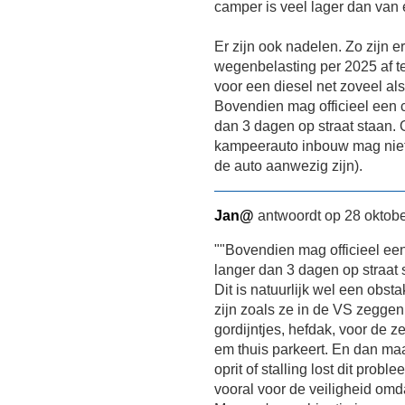
camper is veel lager dan va
Er zijn ook nadelen. Zo zijn e
wegenbelasting per 2025 af te
voor een diesel net zoveel a
Bovendien mag officieel een 
dan 3 dagen op straat staan. O
kampeerauto inbouw mag niet 
de auto aanwezig zijn).
Jan@
antwoordt op 28 oktobe
""Bovendien mag officieel ee
langer dan 3 dagen op straat 
Dit is natuurlijk wel een obst
zijn zoals ze in de VS zeggen
gordijntjes, hefdak, voor de z
em thuis parkeert. En dan m
oprit of stalling lost dit prob
vooral voor de veiligheid omd