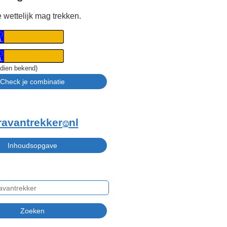
 wettelijk mag trekken.
ndien bekend)
ravantrekker
nl
🙂