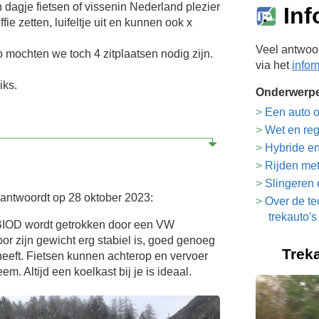
dagje fietsen of vissenin Nederland plezier
Inf
ie zetten, luifeltje uit en kunnen ook x
Veel antwoor
 mochten we toch 4 zitplaatsen nodig zijn.
via het
infor
iks.
Onderwerp
Een auto o
Wet en re
Hybride en
Rijden me
Slingeren 
antwoordt op 28 oktober 2023:
Over de te
trekauto's
e BIOD wordt getrokken door een VW
oor zijn gewicht erg stabiel is, goed genoeg
Treka
 heeft. Fietsen kunnen achterop en vervoer
m. Altijd een koelkast bij je is ideaal.