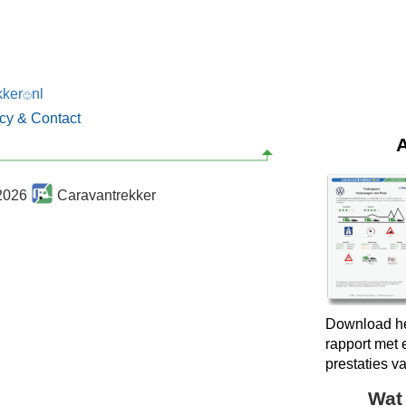
kker
nl
🙂
acy & Contact
2026
Caravantrekker
Download he
rapport met
prestaties v
Wat