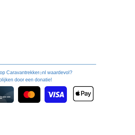
 op
Caravantrekker
nl waardevol?
🙂
blijken door een donatie!