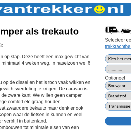
amper als trekauto
Selecteer ee
3:
trekkrachtb
n op stap. Deze heeft een max gewicht van
n minimaal 4 weken weg, in naseizoen wel 6
Optioneel
u op de dissel en het is toch vaak wikken en
wichtsverdeling te krijgen. De caravan is
n de zware kant. We willen geen camper
ge comfort etc graag houden.
 wat zwaardere trekauto maar denk er ook
kopen waar de fietsen in kunnen en veel
 verblijf in buitenland.
 ombouwen tot minimale eisen van een