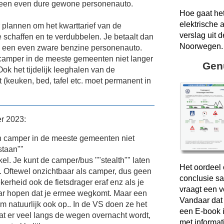
n een even dure gewone personenauto.
Hoe gaat he
elektrische 
r plannen om het kwarttarief van de
verslag uit d
 schaffen en te verdubbelen. Je betaalt dan
Noorwegen.
ls een even zware benzine personenauto.
camper in de meeste gemeenten niet langer
Gen
ok het tijdelijk leeghalen van de
(keuken, bed, tafel etc. moet permanent in
r 2023:
n camper in de meeste gemeenten niet
staan""
akel. Je kunt de camper/bus ""stealth"" laten
Het oordeel 
. Oftewel onzichtbaar als camper, dus geen
conclusie sa
ekerheid ook de fietsdrager eraf enz als je
vraagt een 
aar hopen dat je ermee wegkomt. Maar een
Vandaar dat
leem natuurlijk ook op.. In de VS doen ze het
een E-book i
at er veel langs de wegen overnacht wordt,
met informat