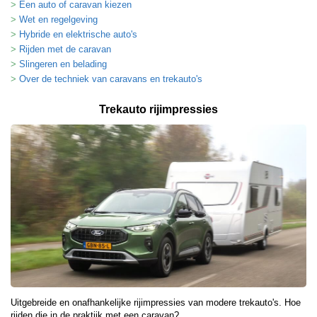
Een auto of caravan kiezen
Wet en regelgeving
Hybride en elektrische auto's
Rijden met de caravan
Slingeren en belading
Over de techniek van caravans en trekauto's
Trekauto rijimpressies
Uitgebreide en onafhankelijke rijimpressies van modere trekauto's. Hoe
rijden die in de praktijk met een caravan?