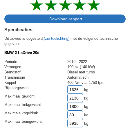
Specificaties
Dit advies is opgesteld
(zie toelichting)
met de volgende technische
gegevens:
BMW X1 sDrive 20d
Periode
2019 - 2022
Vermogen
190 pk (140 kW)
Brandstof
Diesel met turbo
Transmissie
Automatisch
Koppel
400 Nm v.a. 1750 tpm
Rijklaargewicht
kg
Maximaal gewicht
kg
Maximaal trekgewicht
kg
Maximale kogeldruk
kg
Maximaal treingewicht
kg