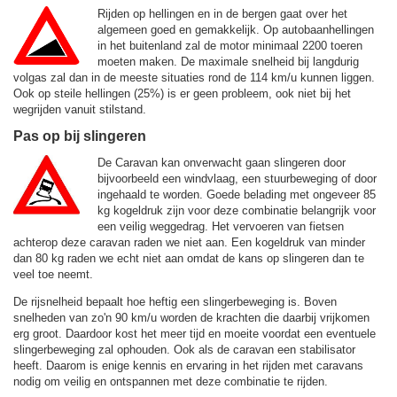
Rijden op hellingen en in de bergen gaat over het
algemeen goed en gemakkelijk. Op autobaanhellingen
in het buitenland zal de motor minimaal 2200 toeren
moeten maken. De maximale snelheid bij langdurig
volgas zal dan in de meeste situaties rond de
114 km/u
kunnen liggen.
Ook op steile hellingen (25%) is er geen probleem, ook niet bij het
wegrijden vanuit stilstand.
Pas op bij slingeren
De Caravan kan onverwacht gaan slingeren door
bijvoorbeeld een windvlaag, een stuurbeweging of door
ingehaald te worden. Goede belading met ongeveer 85
kg kogeldruk zijn voor deze combinatie belangrijk voor
een veilig weggedrag. Het vervoeren van fietsen
achterop deze caravan raden we niet aan. Een kogeldruk van minder
dan 80 kg raden we echt niet aan omdat de kans op slingeren dan te
veel toe neemt.
De rijsnelheid bepaalt hoe heftig een slingerbeweging is. Boven
snelheden van zo'n 90 km/u worden de krachten die daarbij vrijkomen
erg groot. Daardoor kost het meer tijd en moeite voordat een eventuele
slingerbeweging zal ophouden. Ook als de caravan een stabilisator
heeft. Daarom is enige kennis en ervaring in het rijden met caravans
nodig om veilig en ontspannen met deze combinatie te rijden.