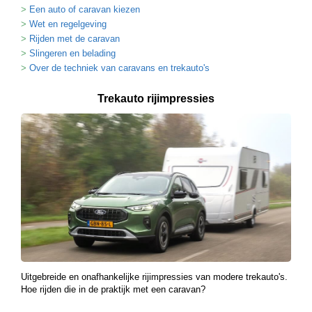
Een auto of caravan kiezen
Wet en regelgeving
Rijden met de caravan
Slingeren en belading
Over de techniek van caravans en trekauto's
Trekauto rijimpressies
Uitgebreide en onafhankelijke rijimpressies van modere trekauto's.
Hoe rijden die in de praktijk met een caravan?