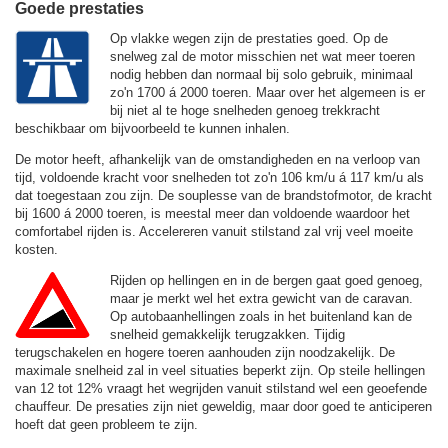
Goede prestaties
Op vlakke wegen zijn de prestaties goed. Op de
snelweg zal de motor misschien net wat meer toeren
nodig hebben dan normaal bij solo gebruik, minimaal
zo'n 1700 á 2000 toeren. Maar over het algemeen is er
bij niet al te hoge snelheden genoeg trekkracht
beschikbaar om bijvoorbeeld te kunnen inhalen.
De motor heeft, afhankelijk van de omstandigheden en na verloop van
tijd, voldoende kracht voor snelheden tot zo'n
106 km/u
á
117 km/u
als
dat toegestaan zou zijn. De souplesse van de brandstofmotor, de kracht
bij 1600 á 2000 toeren, is meestal meer dan voldoende waardoor het
comfortabel rijden is. Accelereren vanuit stilstand zal vrij veel moeite
kosten.
Rijden op hellingen en in de bergen gaat goed genoeg,
maar je merkt wel het extra gewicht van de caravan.
Op autobaanhellingen zoals in het buitenland kan de
snelheid gemakkelijk terugzakken. Tijdig
terugschakelen en hogere toeren aanhouden zijn noodzakelijk. De
maximale snelheid zal in veel situaties beperkt zijn. Op steile hellingen
van 12 tot 12% vraagt het wegrijden vanuit stilstand wel een geoefende
chauffeur. De presaties zijn niet geweldig, maar door goed te anticiperen
hoeft dat geen probleem te zijn.