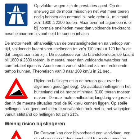
Op vlakke wegen zijn de prestaties goed. Op de
snelweg zal de motor misschien net wat meer toeren
nodig hebben dan normaal bij solo gebruik, minimaal
zo'n 1900 á 2300 toeren. Maar over het algemeen is er
bij normale snelheden meer dan voldoende trekkracht
beschikbaar om bijvoorbeeld te kunnen inhalen.
De motor heeft, afhankelijk van de omstandigheden en na verloop van
tijd, voldoende kracht voor snelheden tot zo'n
110 km/u
á
120 km/u
als
dat toegestaan zou zijn. De souplesse van de brandstofmotor, de kracht
bij 1800 á 2300 toeren, is meestal meer dan voldoende waardoor het
comfortabel rijden is. Accelereren vanuit stilstand zal met voldoende
tempo kunnen. Theoretisch van 0 naar 100 km/u in 21 sec.
Rijden op hellingen en in de bergen gaat over het
algemeen goed (genoeg). Op autobaanhellingen in het
buitenland zal de motor minimaal 3100 toeren moeten
maken. De maximale snelheid bij langdurig volgas zal
dan in de meeste situaties rond de
96 km/u
kunnen liggen. Op steile
hellingen is er geen probleem te verwachten, ook niet bij het wegrijden
vanuit stilstand op hellingen tot zo'n 21%.
Weinig risico bij slingeren
De Caravan kan door bijvoorbeeld een windvlaag, een
stuurbeweging of door ingehaald te worden heen en