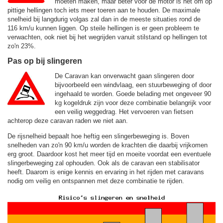
moeten maken, maar beter voor de motor is het om op
pittige hellingen toch iets meer toeren aan te houden. De maximale
snelheid bij langdurig volgas zal dan in de meeste situaties rond de
116 km/u
kunnen liggen. Op steile hellingen is er geen probleem te
verwachten, ook niet bij het wegrijden vanuit stilstand op hellingen tot
zo'n 23%.
Pas op bij slingeren
De Caravan kan onverwacht gaan slingeren door
bijvoorbeeld een windvlaag, een stuurbeweging of door
ingehaald te worden. Goede belading met ongeveer 90
kg kogeldruk zijn voor deze combinatie belangrijk voor
een veilig weggedrag. Het vervoeren van fietsen
achterop deze caravan raden we niet aan.
De rijsnelheid bepaalt hoe heftig een slingerbeweging is. Boven
snelheden van zo'n 90 km/u worden de krachten die daarbij vrijkomen
erg groot. Daardoor kost het meer tijd en moeite voordat een eventuele
slingerbeweging zal ophouden. Ook als de caravan een stabilisator
heeft. Daarom is enige kennis en ervaring in het rijden met caravans
nodig om veilig en ontspannen met deze combinatie te rijden.