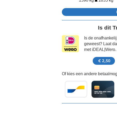
1590 kg
1855 kg
Is dit 
Is de onafhankeli
geweest? Laat dat
met iDEAL|Wero.
Of kies een andere betaalmoge