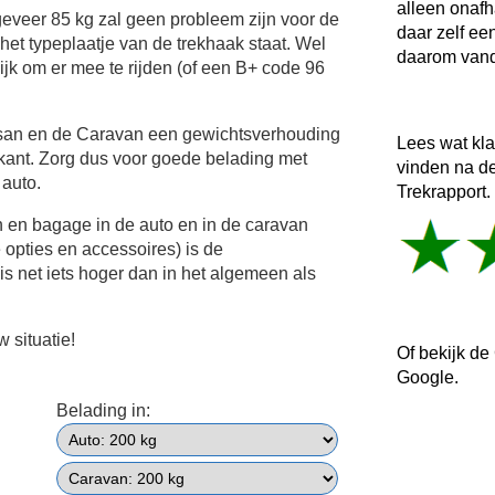
alleen onafh
veer 85 kg zal geen probleem zijn voor de
daar zelf ee
het typeplaatje van de trekhaak staat. Wel
daarom vand
ijk om er mee te rijden (of een B+ code 96
ssan en de Caravan een gewichtsverhouding
Lees wat kl
kant. Zorg dus voor goede belading met
vinden na d
 auto.
Trekrapport.
n en bagage in de auto en in de caravan
e opties en accessoires) is de
s net iets hoger dan in het algemeen als
 situatie!
Of bekijk de
Google.
Belading in: