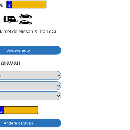
ng:
jk met de Nissan X-Trail dCi
caravan