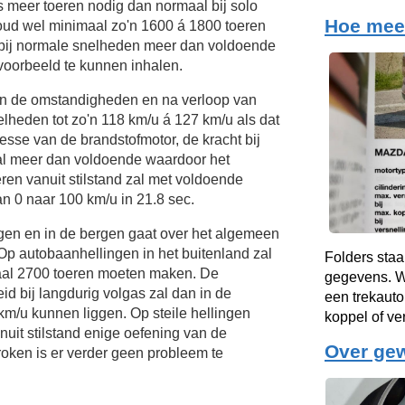
s meer toeren nodig dan normaal bij solo
Hoe meer
oud wel minimaal zo'n 1600 á 1800 toeren
 bij normale snelheden meer dan voldoende
voorbeeld te kunnen inhalen.
van de omstandigheden en na verloop van
elheden tot zo'n
118 km/u
á
127 km/u
als dat
esse van de brandstofmotor, de kracht bij
al meer dan voldoende waardoor het
eren vanuit stilstand zal met voldoende
n 0 naar 100 km/u in 21.8 sec.
ngen en in de bergen gaat over het algemeen
Op autobaanhellingen in het buitenland zal
Folders staa
aal 2700 toeren moeten maken. De
gegevens. Wa
d bij langdurig volgas zal dan in de
een trekauto
km/u
kunnen liggen. Op steile hellingen
koppel of v
nuit stilstand enige oefening van de
Over ge
oken is er verder geen probleem te