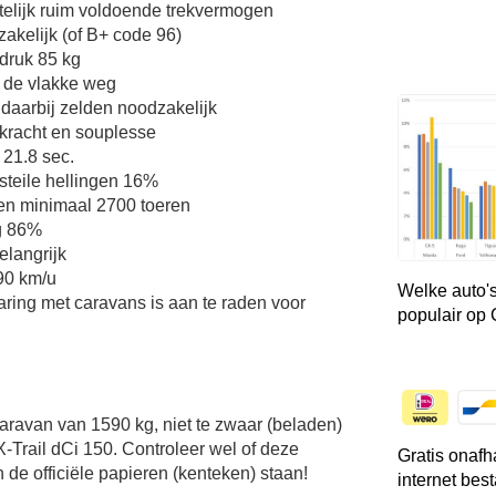
telijk ruim voldoende trekvermogen
zakelijk (of B+ code 96)
druk 85 kg
 de vlakke weg
 daarbij zelden noodzakelijk
kkracht en souplesse
 21.8 sec.
teile hellingen 16%
en minimaal 2700 toeren
g 86%
elangrijk
 90 km/u
Welke auto's
aring met caravans is aan te raden voor
populair op
Caravan van 1590 kg, niet te zwaar (beladen)
-Trail dCi 150. Controleer wel of deze
Gratis onafh
 de officiële papieren (kenteken) staan!
internet bes