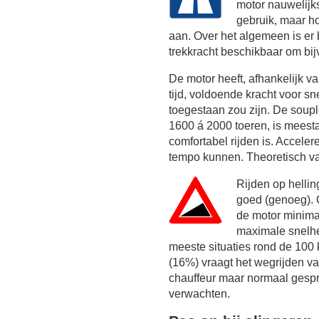
motor nauwelijk
gebruik, maar h
aan. Over het algemeen is er
trekkracht beschikbaar om bij
De motor heeft, afhankelijk 
tijd, voldoende kracht voor sn
toegestaan zou zijn. De soupl
1600 á 2000 toeren, is meest
comfortabel rijden is. Acceler
tempo kunnen. Theoretisch va
Rijden op helli
goed (genoeg). 
de motor minim
maximale snelhei
meeste situaties rond de
100 
(16%) vraagt het wegrijden va
chauffeur maar normaal gespr
verwachten.