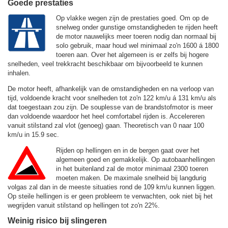
Goede prestaties
Op vlakke wegen zijn de prestaties goed. Om op de
snelweg onder gunstige omstandigheden te rijden heeft
de motor nauwelijks meer toeren nodig dan normaal bij
solo gebruik, maar houd wel minimaal zo'n 1600 á 1800
toeren aan. Over het algemeen is er zelfs bij hogere
snelheden, veel trekkracht beschikbaar om bijvoorbeeld te kunnen
inhalen.
De motor heeft, afhankelijk van de omstandigheden en na verloop van
tijd, voldoende kracht voor snelheden tot zo'n
122 km/u
á
131 km/u
als
dat toegestaan zou zijn. De souplesse van de brandstofmotor is meer
dan voldoende waardoor het heel comfortabel rijden is. Accelereren
vanuit stilstand zal vlot (genoeg) gaan. Theoretisch van 0 naar 100
km/u in 15.9 sec.
Rijden op hellingen en in de bergen gaat over het
algemeen goed en gemakkelijk. Op autobaanhellingen
in het buitenland zal de motor minimaal 2300 toeren
moeten maken. De maximale snelheid bij langdurig
volgas zal dan in de meeste situaties rond de
109 km/u
kunnen liggen.
Op steile hellingen is er geen probleem te verwachten, ook niet bij het
wegrijden vanuit stilstand op hellingen tot zo'n 22%.
Weinig risico bij slingeren