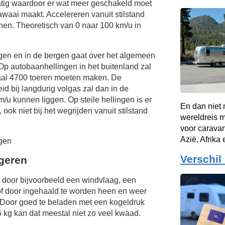
atig waardoor er wat meer geschakeld moet
waai maakt. Accelereren vanuit stilstand
en. Theoretisch van 0 naar 100 km/u in
ngen en in de bergen gaat over het algemeen
Op autobaanhellingen in het buitenland zal
aal 4700 toeren moeten maken. De
d bij langdurig volgas zal dan in de
m/u
kunnen liggen. Op steile hellingen is er
En dan niet 
ok niet bij het wegrijden vanuit stilstand
wereldreis 
voor caravan
Azië, Afrika 
gen
Verschil
ngeren
door bijvoorbeeld een windvlaag, een
f door ingehaald te worden heen en weer
Door goed te beladen met een kogeldruk
 kg kan dat meestal niet zo veel kwaad.