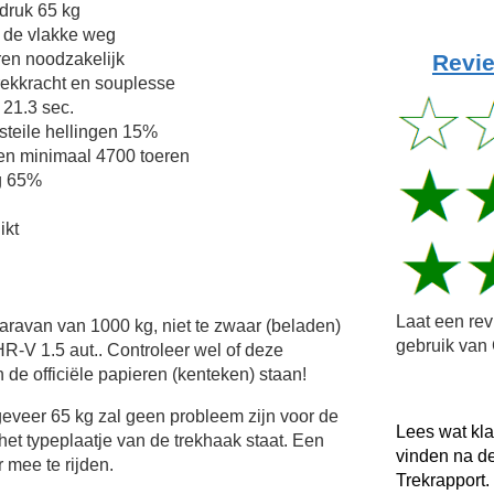
druk 65 kg
 de vlakke weg
Revie
en noodzakelijk
trekkracht en souplesse
 21.3 sec.
teile hellingen 15%
en minimaal 4700 toeren
g 65%
ikt
Laat een re
Caravan van 1000 kg, niet te zwaar (beladen)
gebruik van 
R-V 1.5 aut.. Controleer wel of deze
 de officiële papieren (kenteken) staan!
veer 65 kg zal geen probleem zijn voor de
Lees wat kl
het typeplaatje van de trekhaak staat. Een
vinden na d
 mee te rijden.
Trekrapport.