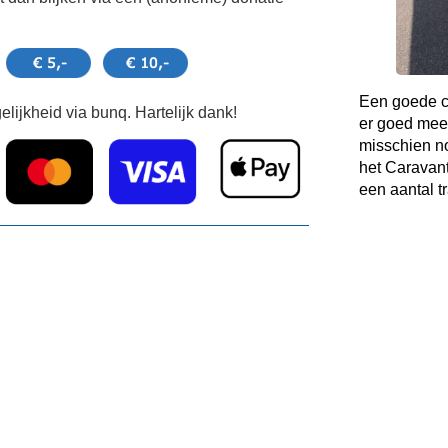
Een goede co
lijkheid via bunq. Hartelijk dank!
er goed mee
misschien no
het Caravant
een aantal t