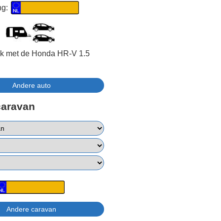
ng:
jk met de Honda HR-V 1.5
caravan