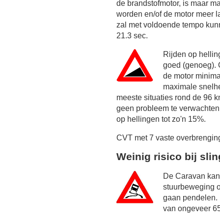
de brandstofmotor, is maar m
worden en/of de motor meer la
zal met voldoende tempo kunn
21.3 sec.
Rijden op helli
goed (genoeg). 
de motor minim
maximale snelhei
meeste situaties rond de
96 k
geen probleem te verwachten, o
op hellingen tot zo'n 15%.
CVT met 7 vaste overbrengin
Weinig risico bij sli
De Caravan kan 
stuurbeweging o
gaan pendelen. 
van ongeveer 65