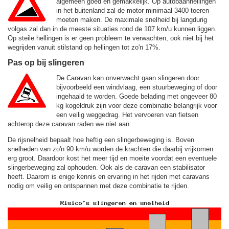
algemeen goed en gemakkelijk. Op autobaanhellingen
in het buitenland zal de motor minimaal 3400 toeren
moeten maken. De maximale snelheid bij langdurig
volgas zal dan in de meeste situaties rond de
107 km/u
kunnen liggen.
Op steile hellingen is er geen probleem te verwachten, ook niet bij het
wegrijden vanuit stilstand op hellingen tot zo'n 17%.
Pas op bij slingeren
De Caravan kan onverwacht gaan slingeren door
bijvoorbeeld een windvlaag, een stuurbeweging of door
ingehaald te worden. Goede belading met ongeveer 80
kg kogeldruk zijn voor deze combinatie belangrijk voor
een veilig weggedrag. Het vervoeren van fietsen
achterop deze caravan raden we niet aan.
De rijsnelheid bepaalt hoe heftig een slingerbeweging is. Boven
snelheden van zo'n 90 km/u worden de krachten die daarbij vrijkomen
erg groot. Daardoor kost het meer tijd en moeite voordat een eventuele
slingerbeweging zal ophouden. Ook als de caravan een stabilisator
heeft. Daarom is enige kennis en ervaring in het rijden met caravans
nodig om veilig en ontspannen met deze combinatie te rijden.