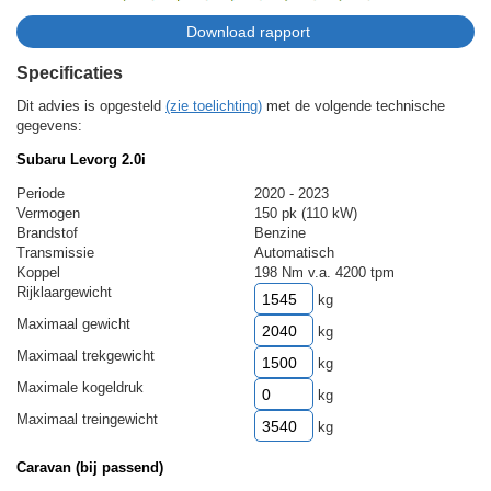
Specificaties
Dit advies is opgesteld
(zie toelichting)
met de volgende technische
gegevens:
Subaru Levorg 2.0i
Periode
2020 - 2023
Vermogen
150 pk (110 kW)
Brandstof
Benzine
Transmissie
Automatisch
Koppel
198 Nm v.a. 4200 tpm
Rijklaargewicht
kg
Maximaal gewicht
kg
Maximaal trekgewicht
kg
Maximale kogeldruk
kg
Maximaal treingewicht
kg
Caravan (bij passend)