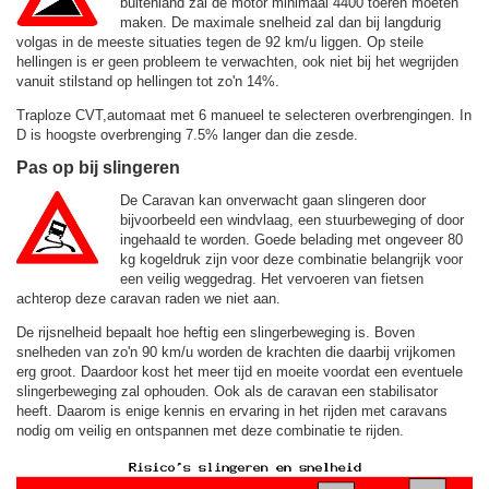
buitenland zal de motor minimaal 4400 toeren moeten
maken. De maximale snelheid zal dan bij langdurig
volgas in de meeste situaties tegen de
92 km/u
liggen. Op steile
hellingen is er geen probleem te verwachten, ook niet bij het wegrijden
vanuit stilstand op hellingen tot zo'n 14%.
Traploze CVT,automaat met 6 manueel te selecteren overbrengingen. In
D is hoogste overbrenging 7.5% langer dan die zesde.
Pas op bij slingeren
De Caravan kan onverwacht gaan slingeren door
bijvoorbeeld een windvlaag, een stuurbeweging of door
ingehaald te worden. Goede belading met ongeveer 80
kg kogeldruk zijn voor deze combinatie belangrijk voor
een veilig weggedrag. Het vervoeren van fietsen
achterop deze caravan raden we niet aan.
De rijsnelheid bepaalt hoe heftig een slingerbeweging is. Boven
snelheden van zo'n 90 km/u worden de krachten die daarbij vrijkomen
erg groot. Daardoor kost het meer tijd en moeite voordat een eventuele
slingerbeweging zal ophouden. Ook als de caravan een stabilisator
heeft. Daarom is enige kennis en ervaring in het rijden met caravans
nodig om veilig en ontspannen met deze combinatie te rijden.