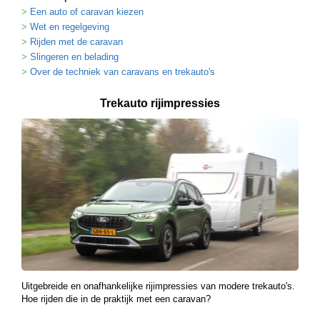
Een auto of caravan kiezen
Wet en regelgeving
Rijden met de caravan
Slingeren en belading
Over de techniek van caravans en trekauto's
Trekauto rijimpressies
Uitgebreide en onafhankelijke rijimpressies van modere trekauto's.
Hoe rijden die in de praktijk met een caravan?