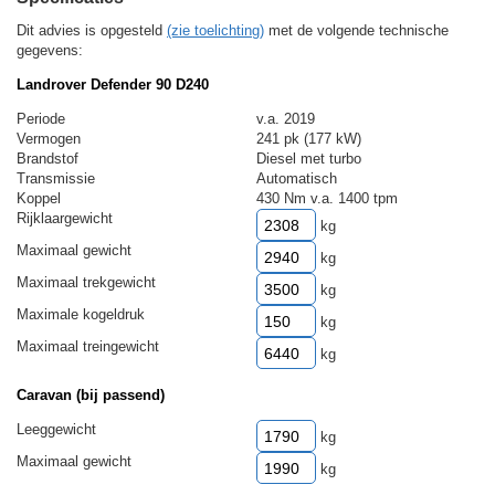
Dit advies is opgesteld
(zie toelichting)
met de volgende technische
gegevens:
Landrover Defender 90 D240
Periode
v.a. 2019
Vermogen
241 pk (177 kW)
Brandstof
Diesel met turbo
Transmissie
Automatisch
Koppel
430 Nm v.a. 1400 tpm
Rijklaargewicht
kg
Maximaal gewicht
kg
Maximaal trekgewicht
kg
Maximale kogeldruk
kg
Maximaal treingewicht
kg
Caravan (bij passend)
Leeggewicht
kg
Maximaal gewicht
kg