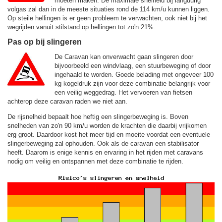
moeten maken. De maximale snelheid bij langdurig
volgas zal dan in de meeste situaties rond de
114 km/u
kunnen liggen.
Op steile hellingen is er geen probleem te verwachten, ook niet bij het
wegrijden vanuit stilstand op hellingen tot zo'n 21%.
Pas op bij slingeren
De Caravan kan onverwacht gaan slingeren door
bijvoorbeeld een windvlaag, een stuurbeweging of door
ingehaald te worden. Goede belading met ongeveer 100
kg kogeldruk zijn voor deze combinatie belangrijk voor
een veilig weggedrag. Het vervoeren van fietsen
achterop deze caravan raden we niet aan.
De rijsnelheid bepaalt hoe heftig een slingerbeweging is. Boven
snelheden van zo'n 90 km/u worden de krachten die daarbij vrijkomen
erg groot. Daardoor kost het meer tijd en moeite voordat een eventuele
slingerbeweging zal ophouden. Ook als de caravan een stabilisator
heeft. Daarom is enige kennis en ervaring in het rijden met caravans
nodig om veilig en ontspannen met deze combinatie te rijden.