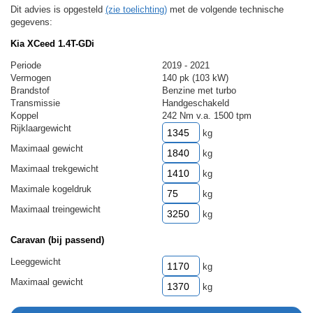
Dit advies is opgesteld
(zie toelichting)
met de volgende technische
gegevens:
Kia XCeed 1.4T-GDi
Periode
2019 - 2021
Vermogen
140 pk (103 kW)
Brandstof
Benzine met turbo
Transmissie
Handgeschakeld
Koppel
242 Nm v.a. 1500 tpm
Rijklaargewicht
kg
Maximaal gewicht
kg
Maximaal trekgewicht
kg
Maximale kogeldruk
kg
Maximaal treingewicht
kg
Caravan (bij passend)
Leeggewicht
kg
Maximaal gewicht
kg