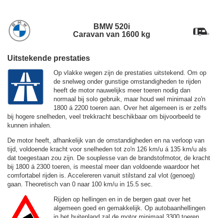
BMW 520i
Caravan van 1600 kg
Uitstekende prestaties
Op vlakke wegen zijn de prestaties uitstekend. Om op
de snelweg onder gunstige omstandigheden te rijden
heeft de motor nauwelijks meer toeren nodig dan
normaal bij solo gebruik, maar houd wel minimaal zo'n
1800 á 2200 toeren aan. Over het algemeen is er zelfs
bij hogere snelheden, veel trekkracht beschikbaar om bijvoorbeeld te
kunnen inhalen.
De motor heeft, afhankelijk van de omstandigheden en na verloop van
tijd, voldoende kracht voor snelheden tot zo'n
126 km/u
á
135 km/u
als
dat toegestaan zou zijn. De souplesse van de brandstofmotor, de kracht
bij 1800 á 2300 toeren, is meestal meer dan voldoende waardoor het
comfortabel rijden is. Accelereren vanuit stilstand zal vlot (genoeg)
gaan. Theoretisch van 0 naar 100 km/u in 15.5 sec.
Rijden op hellingen en in de bergen gaat over het
algemeen goed en gemakkelijk. Op autobaanhellingen
in het buitenland zal de motor minimaal 3300 toeren