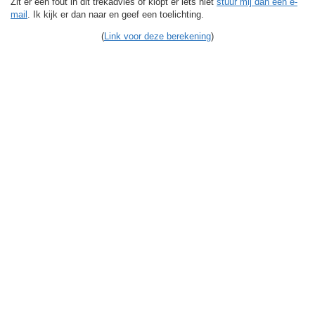
Zit er een fout in dit trekadvies of klopt er iets niet
stuur mij dan een e-
mail
. Ik kijk er dan naar en geef een toelichting.
(
Link voor deze berekening
)