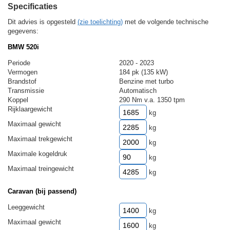
Specificaties
Dit advies is opgesteld
(zie toelichting)
met de volgende technische
gegevens:
BMW 520i
Periode
2020 - 2023
Vermogen
184 pk (135 kW)
Brandstof
Benzine met turbo
Transmissie
Automatisch
Koppel
290 Nm v.a. 1350 tpm
Rijklaargewicht
kg
Maximaal gewicht
kg
Maximaal trekgewicht
kg
Maximale kogeldruk
kg
Maximaal treingewicht
kg
Caravan (bij passend)
Leeggewicht
kg
Maximaal gewicht
kg