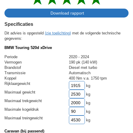
Specificaties
Dit advies is opgesteld
(zie toelichting)
met de volgende technische
gegevens:
BMW Touring 520d xDrive
Periode
2020 - 2024
Vermogen
190 pk (140 kW)
Brandstof
Diesel met turbo
Transmissie
Automatisch
Koppel
400 Nm v.a. 1750 tpm
Rijklaargewicht
kg
Maximaal gewicht
kg
Maximaal trekgewicht
kg
Maximale kogeldruk
kg
Maximaal treingewicht
kg
Caravan (bij passend)