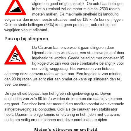
algemeen goed en gemakkelijk. Op autobaanhellingen
in het buitenland zal de motor minimaal 2500 toeren
moeten maken. De maximale snelheid bij langdurig
volgas zal dan in de meeste situaties rond de
119 km/u
kunnen liggen.
Ook op steile hellingen (25%) is er geen probleem, ook niet bij het
wegrijden vanuit stilstand.
Pas op bij slingeren
De Caravan kan onverwacht gaan slingeren door
bijvoorbeeld een windvlaag, een stuurbeweging of door
ingehaald te worden. Goede belading met ongeveer 95
kg kogeldruk zijn voor deze combinatie belangrijk voor
een veilig weggedrag. Het vervoeren van fietsen
achterop deze caravan raden we niet aan. Een kogeldruk van minder
dan 90 kg raden we echt niet aan omdat de kans op slingeren dan te
veel toe neemt.
De rijsnelheid bepaalt hoe heftig een slingerbeweging is. Boven
snelheden van zo'n 90 km/u worden de krachten die daarbij vrijkomen
erg groot. Daardoor kost het meer tijd en moeite voordat een eventuele
slingerbeweging zal ophouden. Ook als de caravan een stabilisator
heeft. Daarom is enige kennis en ervaring in het rijden met caravans
nodig om veilig en ontspannen met deze combinatie te rijden.