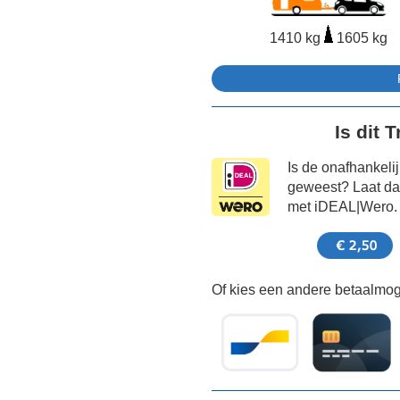
1410 kg
1605 kg
Is dit 
Is de onafhankeli
geweest? Laat dat
met iDEAL|Wero.
Of kies een andere betaalmoge