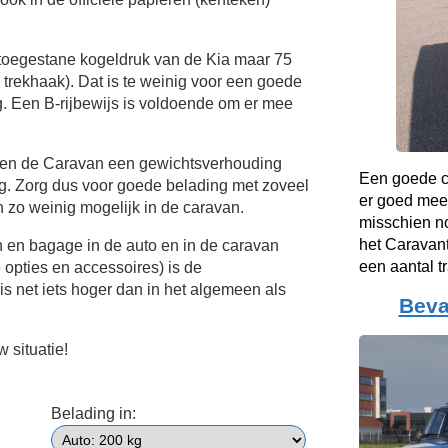
toegestane kogeldruk van de Kia maar 75
e trekhaak). Dat is te weinig voor een goede
. Een B-rijbewijs is voldoende om er mee
a en de Caravan een gewichtsverhouding
Een goede co
ig. Zorg dus voor goede belading met zoveel
er goed mee
n zo weinig mogelijk in de caravan.
misschien no
het Caravant
n en bagage in de auto en in de caravan
een aantal t
e opties en accessoires) is de
s net iets hoger dan in het algemeen als
Beva
 situatie!
Belading in: