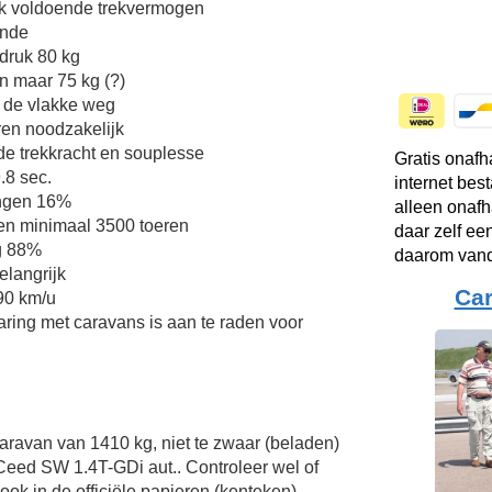
ijk voldoende trekvermogen
ende
druk 80 kg
n maar 75 kg (?)
 de vlakke weg
en noodzakelijk
de trekkracht en souplesse
Gratis onafh
.8 sec.
internet bes
ingen 16%
alleen onafh
en minimaal 3500 toeren
daar zelf ee
g 88%
daarom vand
elangrijk
Ca
 90 km/u
aring met caravans is aan te raden voor
Caravan van 1410 kg, niet te zwaar (beladen)
Ceed SW 1.4T-GDi aut.. Controleer wel of
ok in de officiële papieren (kenteken)