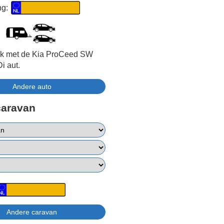
ng:
ijk met de Kia ProCeed SW
i aut.
caravan