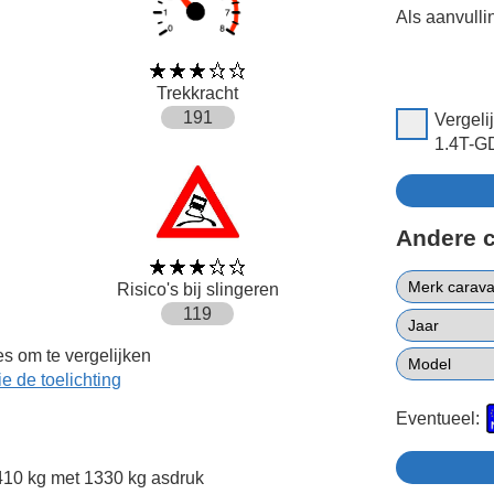
Als aanvulli
Trekkracht
191
Vergel
1.4T-GD
Andere 
Risico's bij slingeren
119
s om te vergelijken
ie de toelichting
Eventueel:
10 kg met 1330 kg asdruk