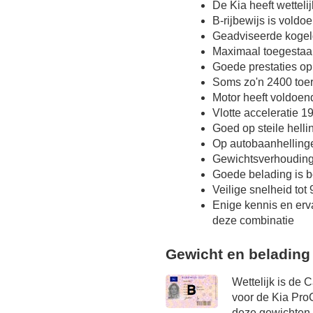
De Kia heeft wettel
B-rijbewijs is voldo
Geadviseerde kogel
Maximaal toegestaa
Goede prestaties op
Soms zo'n 2400 toer
Motor heeft voldoen
Vlotte acceleratie 19
Goed op steile hell
Op autobaanhelling
Gewichtsverhoudin
Goede belading is b
Veilige snelheid tot
Enige kennis en erv
deze combinatie
Gewicht en belading
Wettelijk is de 
voor de Kia Pro
deze gewichten o