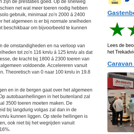
 zijn de prestaties goed. Op de snelweg
sschien net wat meer toeren nodig hebben
Gastenb
 solo gebruik, minimaal zo'n 2000 á 2400
er het algemeen is er bij normale snelheden
t beschikbaar om bijvoorbeeld te kunnen
Lees de beo
van de omstandigheden en na verloop van
het Trekadv
elheden tot zo'n
116 km/u
á
125 km/u
als dat
esse, de kracht bij 1800 á 2300 toeren van
Caravan 
t algemeen voldoende. Accelereren vanuit
an. Theoretisch van 0 naar 100 km/u in 19.8
ngen en in de bergen gaat over het algemeen
Op autobaanhellingen in het buitenland zal
aal 3500 toeren moeten maken. De
d bij langdurig volgas zal dan in de
km/u
kunnen liggen. Op steile hellingen is
n, ook niet bij het wegrijden vanuit
 16%.