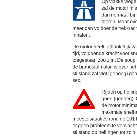
Op vlakke wegen
zal de motor mi
dan normaal bij
toeren. Maar ov
meer dan voldoende trekkrach
inhalen.
De motor heeft, afhankelijk 
tijd, voldoende kracht voor sn
toegestaan zou zijn. De soupl
de brandstofmotor, is over he
stilstand zal vlot (genoeg) ga
sec.
Rijden op helli
goed (genoeg). 
de motor minim
maximale snelhei
meeste situaties rond de
101 
er geen probleem te verwachte
stilstand op hellingen tot zo'n