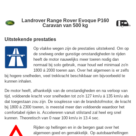
Landrover Range Rover Evoque P160
Caravan van 500 kg
Uitstekende prestaties
Op vlakke wegen zijn de prestaties uitstekend. Om op
de snelweg onder gunstige omstandigheden te rijden
heeft de motor nauwelijks meer toeren nodig dan
normaal bij solo gebruik, maar houd wel minimaal zo'n
1800 á 2000 toeren aan. Over het algemeen is er zelfs
bij hogere snelheden, veel trekkracht beschikbaar om bijvoorbeeld te
kunnen inhalen.
De motor heeft, afhankelijk van de omstandigheden en na verloop van
tijd, voldoende kracht voor snelheden tot zo'n
127 km/u
á
135 km/u
als
dat toegestaan zou zijn. De souplesse van de brandstofmotor, de kracht
bij 1800 á 2300 toeren, is meestal meer dan voldoende waardoor het
comfortabel rijden is. Accelereren vanuit stilstand zal heel erg snel
kunnen. Theoretisch van 0 naar 100 km/u in 13.4 sec.
Rijden op hellingen en in de bergen gaat over het
algemeen goed en gemakkelijk. Op autobaanhellingen