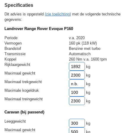
Specificaties
Dit advies is opgesteld
(zie toelichting)
met de volgende technische
gegevens:
Landrover Range Rover Evoque P160
Periode
v.a. 2020
Vermogen
160 pk (118 kW)
Brandstof
Benzine met turbo
Transmissie
Automatisch
Koppel
260 Nm v.a. 1600 tpm
Rijklaargewicht
kg
Maximaal gewicht
kg
Maximaal trekgewicht
kg
Maximale kogeldruk
kg
Maximaal treingewicht
kg
Caravan (bij passend)
Leeggewicht
kg
Maximaal gewicht
kg