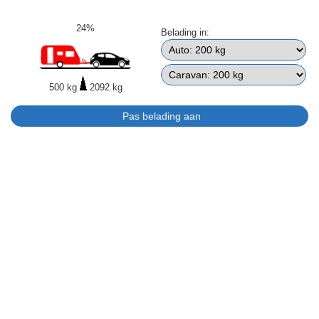
24%
Belading in:
500 kg
2092 kg