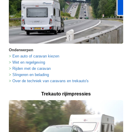
Onderwerpen
Een auto of caravan kiezen
Wet en regelgeving
Rijden met de caravan
Slingeren en belading
Over de techniek van caravans en trekauto's
Trekauto rijimpressies