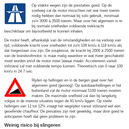
Op vlakke wegen zijn de prestaties goed. Op de
snelweg zal de motor misschien net wat meer toeren
nodig hebben dan normaal bij solo gebruik, minimaal
zo'n 3000 á 3500 toeren. Maar over het algemeen is er
bij normale snelheden voldoende trekkracht
beschikbaar om bijvoorbeeld te kunnen inhalen.
De motor heeft, afhankelijk van de omstandigheden en na verloop van
tijd, voldoende kracht voor snelheden tot zo'n
108 km/u
á
118 km/u
als
dat toegestaan zou zijn. De souplesse, de kracht bij 2000 á 2500 toeren
van de brandstofmotor, is maar matig waardoor er wat meer geschakeld
moet worden en/of de motor meer lawaai maakt. Accelereren vanuit
stilstand zal met voldoende tempo kunnen. Theoretisch van 0 naar 100
km/u in 24.7 sec.
Rijden op hellingen en in de bergen gaat over het
algemeen goed (genoeg). Op autobaanhellingen in het
buitenland zal de motor minimaal 5100 toeren moeten
maken. De maximale snelheid zal dan bij langdurig
volgas in de meeste situaties tegen de
91 km/u
liggen. Op steile
hellingen van 12 tot 12% vraagt het wegrijden vanuit stilstand wel een
geoefende chauffeur. De presaties zijn niet geweldig, maar door goed te
anticiperen hoeft dat geen probleem te zijn.
Weinig risico bij slingeren