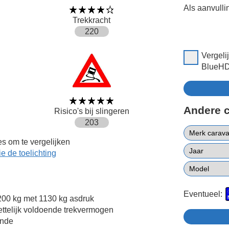
Als aanvulli
Trekkracht
220
Vergeli
BlueHDi
Andere 
Risico's bij slingeren
203
s om te vergelijken
ie de toelichting
Eventueel:
00 kg met 1130 kg asdruk
ttelijk voldoende trekvermogen
ende