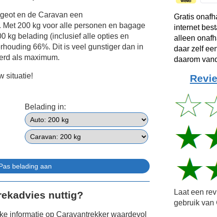
ugeot en de Caravan een
Gratis onafh
 Met 200 kg voor alle personen en bagage
internet bes
0 kg belading (inclusief alle opties en
alleen onafh
rhouding 66%. Dit is veel gunstiger dan in
daar zelf ee
erd als maximum.
daarom vand
 situatie!
Revie
Belading in:
Laat een re
Trekadvies nuttig?
gebruik van 
jke informatie op Caravantrekker waardevol