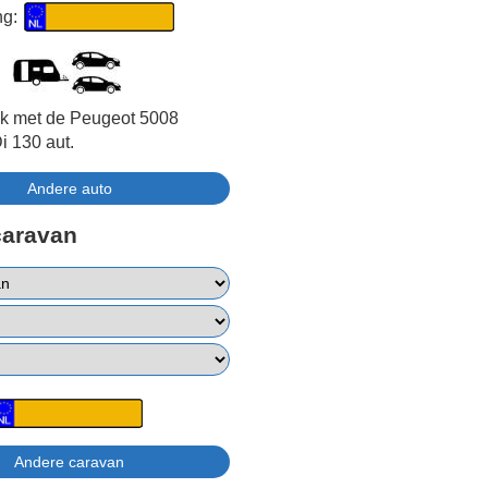
ng:
jk met de Peugeot 5008
 130 aut.
caravan