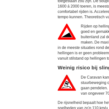
toegestaan zou zijn. De soupl
1600 á 2000 toeren, is meest
comfortabel rijden is. Acceler
tempo kunnen. Theoretisch va
Rijden op helli
goed en gemakke
buitenland zal 
maken. De maxim
in de meeste situaties rond d
hellingen is er geen probleem 
vanuit stilstand op hellingen t
Weinig risico bij sli
De Caravan kan 
stuurbeweging o
gaan pendelen. 
van ongeveer 70
De rijsnelheid bepaalt hoe he
snelheden van zo'n 110 km/u 