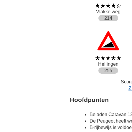
Vlakke weg
214
Hellingen
255
Score
Z
Hoofdpunten
Beladen Caravan 12
De Peugeot heeft we
B-rijbewijs is voldo