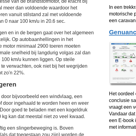
esse van de brandstofmotor, de kracht bij
In een trekkr
al meer dan voldoende waardoor het
motorische p
eren vanuit stilstand zal met voldoende
een caravan 
n 0 naar 100 km/u in 20.6 sec.
Genuanc
ngen en in de bergen gaat over het algemeen
lijk. Op autobaanhellingen in het
de motor minimaal 2900 toeren moeten
ale snelheid bij langdurig volgas zal dan
e
100 km/u
kunnen liggen. Op steile
te verwachten, ook niet bij het wegrijden
ot zo'n 22%.
ngeren
Het oordeel 
door bijvoorbeeld een windvlaag, een
conclusie sa
f door ingehaald te worden heen en weer
vraagt een 
Door goed te beladen met een kogeldruk
Vandaar dat
 kg kan dat meestal niet zo veel kwaad.
een E-book i
met informat
ftig een slingerbeweging is. Boven
(als dat toegestaan zou zijn) worden de