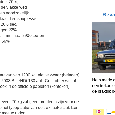
druk 70 kg
 de vlakke weg
en noodzakelijk
Beva
kkracht en souplesse
 20.6 sec.
ingen 22%
en minimaal 2900 toeren
g 66%
Caravan van 1200 kg, niet te zwaar (beladen)
Help mede c
 5008 BlueHDi 130 aut.. Controleer wel of
een trekauto
ok in de officiële papieren (kenteken)
de praktijk b
veer 70 kg zal geen probleem zijn voor de
p het typeplaatje van de trekhaak staat. Een
 mee te rijden.