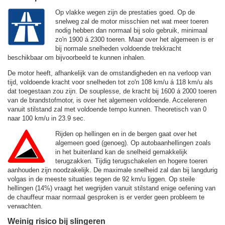
Op vlakke wegen zijn de prestaties goed. Op de
snelweg zal de motor misschien net wat meer toeren
nodig hebben dan normaal bij solo gebruik, minimaal
zo'n 1900 á 2300 toeren. Maar over het algemeen is er
bij normale snelheden voldoende trekkracht
beschikbaar om bijvoorbeeld te kunnen inhalen.
De motor heeft, afhankelijk van de omstandigheden en na verloop van
tijd, voldoende kracht voor snelheden tot zo'n
108 km/u
á
118 km/u
als
dat toegestaan zou zijn. De souplesse, de kracht bij 1600 á 2000 toeren
van de brandstofmotor, is over het algemeen voldoende. Accelereren
vanuit stilstand zal met voldoende tempo kunnen. Theoretisch van 0
naar 100 km/u in 23.9 sec.
Rijden op hellingen en in de bergen gaat over het
algemeen goed (genoeg). Op autobaanhellingen zoals
in het buitenland kan de snelheid gemakkelijk
terugzakken. Tijdig terugschakelen en hogere toeren
aanhouden zijn noodzakelijk. De maximale snelheid zal dan bij langdurig
volgas in de meeste situaties tegen de
92 km/u
liggen. Op steile
hellingen (14%) vraagt het wegrijden vanuit stilstand enige oefening van
de chauffeur maar normaal gesproken is er verder geen probleem te
verwachten.
Weinig risico bij slingeren