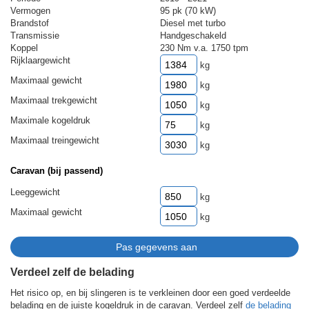
Vermogen
95 pk (70 kW)
Brandstof
Diesel met turbo
Transmissie
Handgeschakeld
Koppel
230 Nm v.a. 1750 tpm
Rijklaargewicht
kg
Maximaal gewicht
kg
Maximaal trekgewicht
kg
Maximale kogeldruk
kg
Maximaal treingewicht
kg
Caravan (bij passend)
Leeggewicht
kg
Maximaal gewicht
kg
Verdeel zelf de belading
Het risico op, en bij slingeren is te verkleinen door een goed verdeelde
belading en de juiste kogeldruk in de caravan. Verdeel zelf
de belading