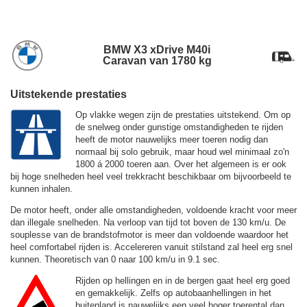
BMW X3 xDrive M40i
Caravan van 1780 kg
Uitstekende prestaties
Op vlakke wegen zijn de prestaties uitstekend. Om op
de snelweg onder gunstige omstandigheden te rijden
heeft de motor nauwelijks meer toeren nodig dan
normaal bij solo gebruik, maar houd wel minimaal zo'n
1800 á 2000 toeren aan. Over het algemeen is er ook
bij hoge snelheden heel veel trekkracht beschikbaar om bijvoorbeeld te
kunnen inhalen.
De motor heeft, onder alle omstandigheden, voldoende kracht voor meer
dan illegale snelheden. Na verloop van tijd tot boven de
130 km/u.
De
souplesse van de brandstofmotor is meer dan voldoende waardoor het
heel comfortabel rijden is. Accelereren vanuit stilstand zal heel erg snel
kunnen. Theoretisch van 0 naar 100 km/u in 9.1 sec.
Rijden op hellingen en in de bergen gaat heel erg goed
en gemakkelijk. Zelfs op autobaanhellingen in het
buitenland is nauwelijks een veel hoger toerental dan