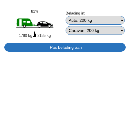
81%
Belading in:
1780 kg
2185 kg