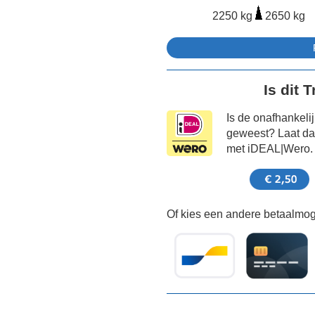
2250 kg
2650 kg
Is dit 
Is de onafhankeli
geweest? Laat dat
met iDEAL|Wero.
Of kies een andere betaalmoge