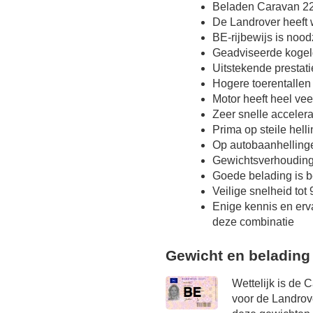
Beladen Caravan 22
De Landrover heeft 
BE-rijbewijs is nood
Geadviseerde kogel
Uitstekende prestat
Hogere toerentallen
Motor heeft heel vee
Zeer snelle accelera
Prima op steile hel
Op autobaanhellinge
Gewichtsverhoudin
Goede belading is b
Veilige snelheid tot
Enige kennis en erv
deze combinatie
Gewicht en belading
Wettelijk is de 
voor de Landrov