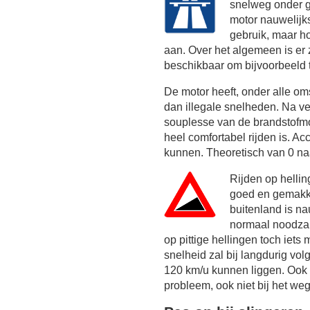
snelweg onder g
motor nauwelijk
gebruik, maar h
aan. Over het algemeen is er z
beschikbaar om bijvoorbeeld 
De motor heeft, onder alle o
dan illegale snelheden. Na ve
souplesse van de brandstofm
heel comfortabel rijden is. Acc
kunnen. Theoretisch van 0 naa
Rijden op helli
goed en gemakke
buitenland is na
normaal noodzake
op pittige hellingen toch iet
snelheid zal bij langdurig vo
120 km/u
kunnen liggen. Ook o
probleem, ook niet bij het wegr