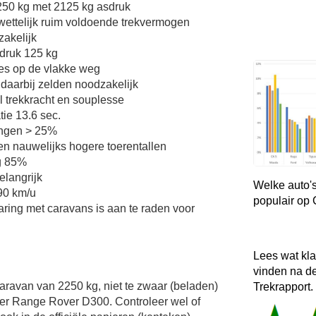
50 kg met 2125 kg asdruk
wettelijk ruim voldoende trekvermogen
zakelijk
druk 125 kg
ies op de vlakke weg
 daarbij zelden noodzakelijk
l trekkracht en souplesse
tie 13.6 sec.
lingen > 25%
n nauwelijks hogere toerentallen
g 85%
elangrijk
Welke auto's
 90 km/u
populair op
aring met caravans is aan te raden voor
Lees wat kl
vinden na d
Caravan van 2250 kg, niet te zwaar (beladen)
Trekrapport.
er Range Rover D300. Controleer wel of