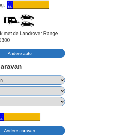
ng:
jk met de Landrover Range
D300
caravan