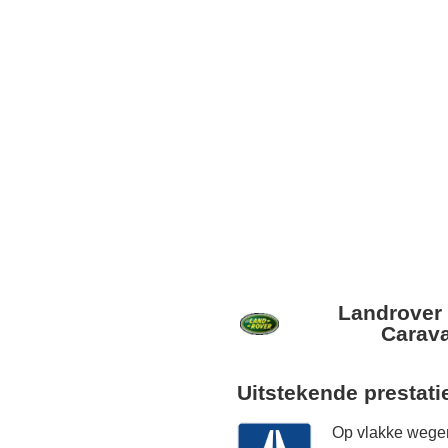
Landrover
Carava
Uitstekende prestati
Op vlakke wegen