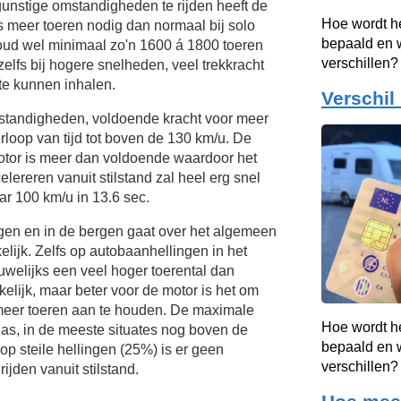
unstige omstandigheden te rijden heeft de
Hoe wordt h
s meer toeren nodig dan normaal bij solo
bepaald en w
oud wel minimaal zo'n 1600 á 1800 toeren
verschillen?
elfs bij hogere snelheden, veel trekkracht
te kunnen inhalen.
Verschil
mstandigheden, voldoende kracht voor meer
rloop van tijd tot boven de
130 km/u.
De
otor is meer dan voldoende waardoor het
elereren vanuit stilstand zal heel erg snel
r 100 km/u in 13.6 sec.
ngen en in de bergen gaat over het algemeen
lijk. Zelfs op autobaanhellingen in het
uwelijks een veel hoger toerental dan
lijk, maar beter voor de motor is het om
s meer toeren aan te houden. De maximale
Hoe wordt h
lgas, in de meeste situates nog boven de
bepaald en w
p steile hellingen (25%) is er geen
verschillen?
ijden vanuit stilstand.