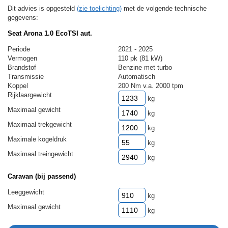
Dit advies is opgesteld
(zie toelichting)
met de volgende technische
gegevens:
Seat Arona 1.0 EcoTSI aut.
Periode
2021 - 2025
Vermogen
110 pk (81 kW)
Brandstof
Benzine met turbo
Transmissie
Automatisch
Koppel
200 Nm v.a. 2000 tpm
Rijklaargewicht
kg
Maximaal gewicht
kg
Maximaal trekgewicht
kg
Maximale kogeldruk
kg
Maximaal treingewicht
kg
Caravan (bij passend)
Leeggewicht
kg
Maximaal gewicht
kg