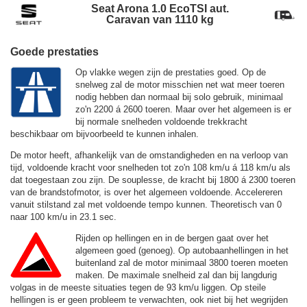
Seat Arona 1.0 EcoTSI aut.
Caravan van 1110 kg
Goede prestaties
Op vlakke wegen zijn de prestaties goed. Op de
snelweg zal de motor misschien net wat meer toeren
nodig hebben dan normaal bij solo gebruik, minimaal
zo'n 2200 á 2600 toeren. Maar over het algemeen is er
bij normale snelheden voldoende trekkracht
beschikbaar om bijvoorbeeld te kunnen inhalen.
De motor heeft, afhankelijk van de omstandigheden en na verloop van
tijd, voldoende kracht voor snelheden tot zo'n
108 km/u
á
118 km/u
als
dat toegestaan zou zijn. De souplesse, de kracht bij 1800 á 2300 toeren
van de brandstofmotor, is over het algemeen voldoende. Accelereren
vanuit stilstand zal met voldoende tempo kunnen. Theoretisch van 0
naar 100 km/u in 23.1 sec.
Rijden op hellingen en in de bergen gaat over het
algemeen goed (genoeg). Op autobaanhellingen in het
buitenland zal de motor minimaal 3800 toeren moeten
maken. De maximale snelheid zal dan bij langdurig
volgas in de meeste situaties tegen de
93 km/u
liggen. Op steile
hellingen is er geen probleem te verwachten, ook niet bij het wegrijden