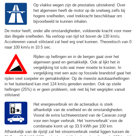
Op vlakke wegen zijn de prestaties uitstekend. Over
het algemeen heeft de motor op de snelweg zelfs bij
hogere snelheden, veel trekkracht beschikbaar om
bijvoorbeeld te kunnen inhalen.
De motor heeft, onder alle omstandigheden, voldoende kracht voor meer
dan illegale snelheden. Na verloop van tijd tot boven de
130 km/u.
Accelereren vanuit stilstand zal heel erg snel kunnen. Theoretisch van 0
naar 100 km/u in 10.5 sec.
Rijden op hellingen en in de bergen gaat over het
algemeen goed en gemakkelijk. Ook al lijkt het in
vergelijking tot solo wat meer moeite te kosten. In
vergelijking met een auto op fossiele brandstof gaat het
rijden veel soepeler en gemakkelijker. Op de meeste autobaanhellingen
in het buitenland kan met
124 km/u
gereden worden. Ook op steile
hellingen (25%) is er geen probleem, ook niet bij het wegrijden vanuit
stilstand.
Het energieverbruik en de actieradius is sterk
afhankelijk van de snelheid en de omstandigheden.
Vooral de extra luchtweerstand van de Caravan zorgt
voor een hoger verbruik. Het 'normverbruik' voor de
combinatie komt uit op 33.9 kWh per 100 km.
Afhankelijk van de rijstijl zal het stroomverbruik veelal liggen tussen de