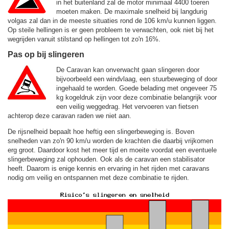
in het buitenland zal de motor minimaal 4400 toeren
moeten maken. De maximale snelheid bij langdurig
volgas zal dan in de meeste situaties rond de
106 km/u
kunnen liggen.
Op steile hellingen is er geen probleem te verwachten, ook niet bij het
wegrijden vanuit stilstand op hellingen tot zo'n 16%.
Pas op bij slingeren
De Caravan kan onverwacht gaan slingeren door
bijvoorbeeld een windvlaag, een stuurbeweging of door
ingehaald te worden. Goede belading met ongeveer 75
kg kogeldruk zijn voor deze combinatie belangrijk voor
een veilig weggedrag. Het vervoeren van fietsen
achterop deze caravan raden we niet aan.
De rijsnelheid bepaalt hoe heftig een slingerbeweging is. Boven
snelheden van zo'n 90 km/u worden de krachten die daarbij vrijkomen
erg groot. Daardoor kost het meer tijd en moeite voordat een eventuele
slingerbeweging zal ophouden. Ook als de caravan een stabilisator
heeft. Daarom is enige kennis en ervaring in het rijden met caravans
nodig om veilig en ontspannen met deze combinatie te rijden.