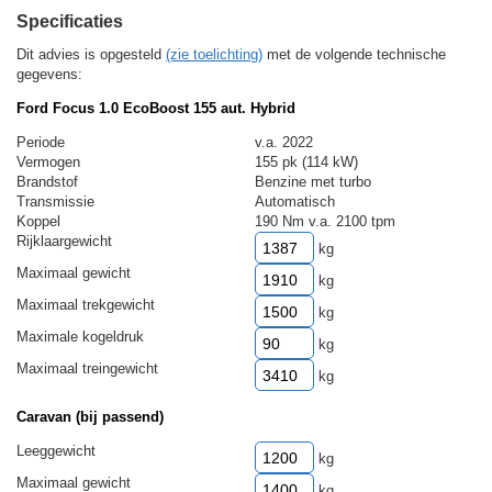
Specificaties
Dit advies is opgesteld
(zie toelichting)
met de volgende technische
gegevens:
Ford Focus 1.0 EcoBoost 155 aut. Hybrid
Periode
v.a. 2022
Vermogen
155 pk (114 kW)
Brandstof
Benzine met turbo
Transmissie
Automatisch
Koppel
190 Nm v.a. 2100 tpm
Rijklaargewicht
kg
Maximaal gewicht
kg
Maximaal trekgewicht
kg
Maximale kogeldruk
kg
Maximaal treingewicht
kg
Caravan (bij passend)
Leeggewicht
kg
Maximaal gewicht
kg