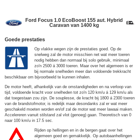
Ford Focus 1.0 EcoBoost 155 aut. Hybrid
Caravan van 1400 kg
Goede prestaties
Op vlakke wegen zijn de prestaties goed. Op de
snelweg zal de motor misschien net wat meer toeren
nodig hebben dan normaal bij solo gebruik, minimaal
zo'n 2500 á 3000 toeren. Maar over het algemeen is er
bij normale snelheden meer dan voldoende trekkracht
beschikbaar om bijvoorbeeld te kunnen inhalen.
De motor heeft, afhankelijk van de omstandigheden en na verloop van
tijd, voldoende kracht voor snelheden tot zo'n
120 km/u
á
129 km/u
als
dat toegestaan zou zijn. De souplesse, de kracht bij 1800 á 2300 toeren
van de brandstofmotor, is redelijk maar desondanks zal er wat meer
geschakeld moeten worden en/of zal de motor wat meer lawaai maken.
Accelereren vanuit stilstand zal vlot (genoeg) gaan. Theoretisch van 0
naar 100 km/u in 17.5 sec.
Rijden op hellingen en in de bergen gaat over het
algemeen goed en gemakkelijk. Op autobaanhellingen