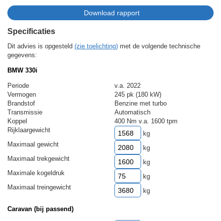
Specificaties
Dit advies is opgesteld
(zie toelichting)
met de volgende technische
gegevens:
BMW 330i
Periode
v.a. 2022
Vermogen
245 pk (180 kW)
Brandstof
Benzine met turbo
Transmissie
Automatisch
Koppel
400 Nm v.a. 1600 tpm
Rijklaargewicht
kg
Maximaal gewicht
kg
Maximaal trekgewicht
kg
Maximale kogeldruk
kg
Maximaal treingewicht
kg
Caravan (bij passend)