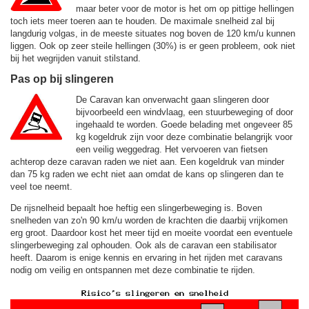
maar beter voor de motor is het om op pittige hellingen
toch iets meer toeren aan te houden. De maximale snelheid zal bij
langdurig volgas, in de meeste situates nog boven de
120 km/u
kunnen
liggen. Ook op zeer steile hellingen (30%) is er geen probleem, ook niet
bij het wegrijden vanuit stilstand.
Pas op bij slingeren
De Caravan kan onverwacht gaan slingeren door
bijvoorbeeld een windvlaag, een stuurbeweging of door
ingehaald te worden. Goede belading met ongeveer 85
kg kogeldruk zijn voor deze combinatie belangrijk voor
een veilig weggedrag. Het vervoeren van fietsen
achterop deze caravan raden we niet aan. Een kogeldruk van minder
dan 75 kg raden we echt niet aan omdat de kans op slingeren dan te
veel toe neemt.
De rijsnelheid bepaalt hoe heftig een slingerbeweging is. Boven
snelheden van zo'n 90 km/u worden de krachten die daarbij vrijkomen
erg groot. Daardoor kost het meer tijd en moeite voordat een eventuele
slingerbeweging zal ophouden. Ook als de caravan een stabilisator
heeft. Daarom is enige kennis en ervaring in het rijden met caravans
nodig om veilig en ontspannen met deze combinatie te rijden.