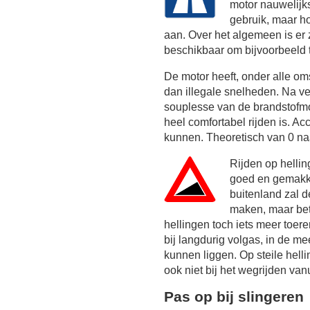
motor nauwelijk
gebruik, maar h
aan. Over het algemeen is er z
beschikbaar om bijvoorbeeld 
De motor heeft, onder alle o
dan illegale snelheden. Na ve
souplesse van de brandstofm
heel comfortabel rijden is. Acc
kunnen. Theoretisch van 0 naa
Rijden op helli
goed en gemakke
buitenland zal 
maken, maar bete
hellingen toch iets meer toer
bij langdurig volgas, in de m
kunnen liggen. Op steile hell
ook niet bij het wegrijden vanu
Pas op bij slingeren