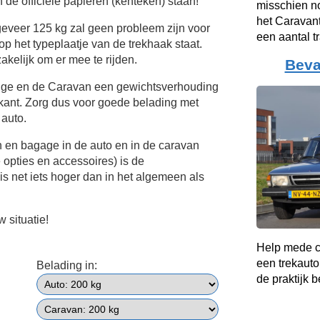
 de officiële papieren (kenteken) staan!
misschien no
het Caravant
eveer 125 kg zal geen probleem zijn voor
een aantal t
op het typeplaatje van de trekhaak staat.
akelijk om er mee te rijden.
Beva
dge en de Caravan een gewichtsverhouding
kant. Zorg dus voor goede belading met
 auto.
n en bagage in de auto en in de caravan
e opties en accessoires) is de
s net iets hoger dan in het algemeen als
 situatie!
Help mede c
een trekauto
Belading in:
de praktijk b