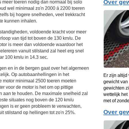
Over ge
s meer toeren nodig dan normaal bij solo
oud wel minimaal zo'n 2000 á 2200 toeren
elfs bij hogere snelheden, veel trekkracht
te kunnen inhalen.
mstandigheden, voldoende kracht voor meer
rloop van tijd tot boven de
130 km/u.
De
otor is meer dan voldoende waardoor het
elereren vanuit stilstand zal heel erg snel
r 100 km/u in 14.3 sec.
ngen en in de bergen gaat over het algemeen
lijk. Op autobaanhellingen in het
Er zijn altij
de motor minimaal 2500 toeren moeten
gewicht van
r voor de motor is het om op pittige
gewichten zi
en aan te houden. De maximale snelheid zal
wettelijk he
eeste situates nog boven de
120 km/u
met of zond
ingen is er geen probleem te verwachten,
Over ge
it stilstand op hellingen tot zo'n 25%.