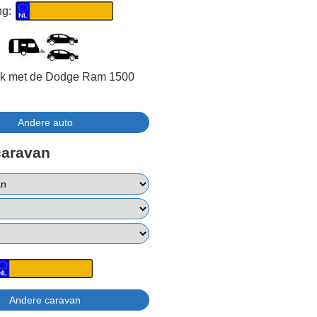
ng:
ijk met de Dodge Ram 1500
caravan