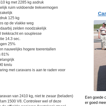
10 kg met 2285 kg asdruk
elijk ruim voldoende trekvermogen
Ca
zakelijk
druk 125 kg
ies op de vlakke weg
 daarbij zelden noodzakelijk
l trekkracht en souplesse
tie 14.3 sec.
ingen 25%
n nauwelijks hogere toerentallen
g 81%
elangrijk
 90 km/u
aring met caravans is aan te raden voor
Caravan van 2410 kg, niet te zwaar (beladen)
Een goede co
am 1500 V8. Controleer wel of deze
er goed mee