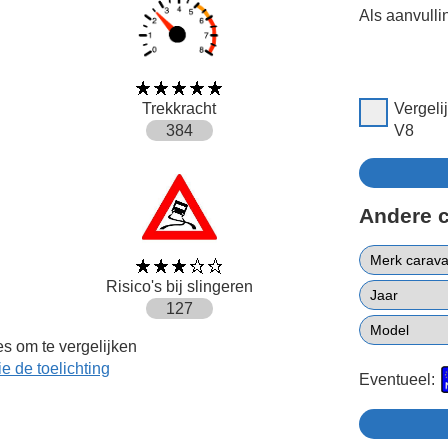
Als aanvulli
Trekkracht
Vergel
384
V8
Andere 
Risico's bij slingeren
127
s om te vergelijken
ie de toelichting
Eventueel: