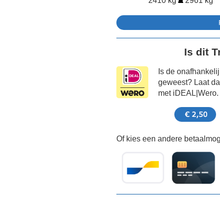
2410 kg
2961 kg
Is dit 
Is de onafhankeli
geweest? Laat dat
met iDEAL|Wero.
Of kies een andere betaalmoge