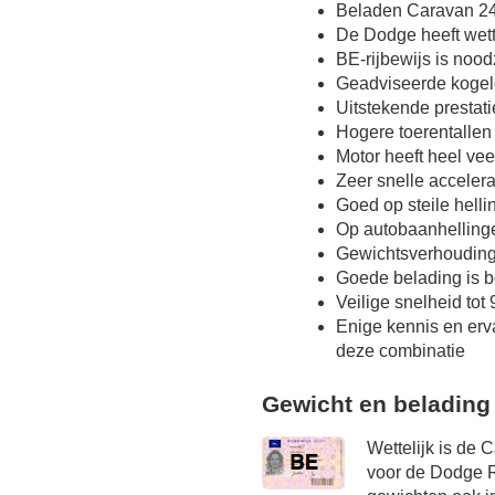
Beladen Caravan 24
De Dodge heeft wett
BE-rijbewijs is nood
Geadviseerde kogel
Uitstekende prestat
Hogere toerentallen
Motor heeft heel vee
Zeer snelle accelera
Goed op steile hell
Op autobaanhellinge
Gewichtsverhoudin
Goede belading is b
Veilige snelheid tot
Enige kennis en erv
deze combinatie
Gewicht en belading
Wettelijk is de 
voor de Dodge R