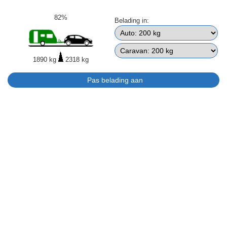
82%
Belading in:
1890 kg
2318 kg