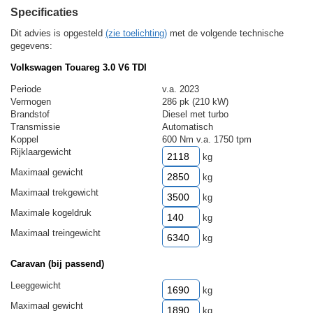
Specificaties
Dit advies is opgesteld
(zie toelichting)
met de volgende technische
gegevens:
Volkswagen Touareg 3.0 V6 TDI
Periode
v.a. 2023
Vermogen
286 pk (210 kW)
Brandstof
Diesel met turbo
Transmissie
Automatisch
Koppel
600 Nm v.a. 1750 tpm
Rijklaargewicht
kg
Maximaal gewicht
kg
Maximaal trekgewicht
kg
Maximale kogeldruk
kg
Maximaal treingewicht
kg
Caravan (bij passend)
Leeggewicht
kg
Maximaal gewicht
kg