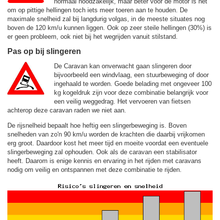
normaal noodzakelijk, maar beter voor de motor is het
om op pittige hellingen toch iets meer toeren aan te houden. De
maximale snelheid zal bij langdurig volgas, in de meeste situates nog
boven de
120 km/u
kunnen liggen. Ook op zeer steile hellingen (30%) is
er geen probleem, ook niet bij het wegrijden vanuit stilstand.
Pas op bij slingeren
De Caravan kan onverwacht gaan slingeren door
bijvoorbeeld een windvlaag, een stuurbeweging of door
ingehaald te worden. Goede belading met ongeveer 100
kg kogeldruk zijn voor deze combinatie belangrijk voor
een veilig weggedrag. Het vervoeren van fietsen
achterop deze caravan raden we niet aan.
De rijsnelheid bepaalt hoe heftig een slingerbeweging is. Boven
snelheden van zo'n 90 km/u worden de krachten die daarbij vrijkomen
erg groot. Daardoor kost het meer tijd en moeite voordat een eventuele
slingerbeweging zal ophouden. Ook als de caravan een stabilisator
heeft. Daarom is enige kennis en ervaring in het rijden met caravans
nodig om veilig en ontspannen met deze combinatie te rijden.