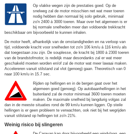
Op vlakke wegen zijn de prestaties goed. Op de
snelweg zal de motor misschien net wat meer toeren
nodig hebben dan normaal bij solo gebruik, minimaal
zo'n 2400 á 3000 toeren. Maar over het algemeen is er
bij normale snelheden meer dan voldoende trekkracht
beschikbaar om bijvoorbeeld te kunnen inhalen.
De motor heeft, afhankelijk van de omstandigheden en na verloop van
tijd, voldoende kracht voor snelheden tot zo'n
106 km/u
á
116 km/u
als
dat toegestaan zou zijn. De souplesse, de kracht bij 1800 á 2300 toeren
van de brandstofmotor, is redelijk maar desondanks zal er wat meer
geschakeld moeten worden en/of zal de motor wat meer lawaai maken.
Accelereren vanuit stilstand zal vlot (genoeg) gaan. Theoretisch van 0
naar 100 km/u in 15.7 sec.
Rijden op hellingen en in de bergen gaat over het
algemeen goed (genoeg). Op autobaanhellingen in het
buitenland zal de motor minimaal 3600 toeren moeten
maken. De maximale snelheid bij langdurig volgas zal
dan in de meeste situaties rond de
99 km/u
kunnen liggen. Op steile
hellingen is er geen probleem te verwachten, ook niet bij het wegrijden
vanuit stilstand op hellingen tot zo'n 21%.
Weinig risico bij slingeren
De Caravan kan door bijvoorbeeld een windvlaag, een