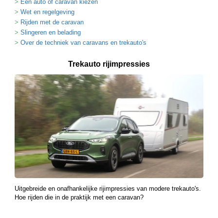
Een auto of caravan kiezen
Wet en regelgeving
Rijden met de caravan
Slingeren en belading
Over de techniek van caravans en trekauto's
Trekauto rijimpressies
Uitgebreide en onafhankelijke rijimpressies van modere trekauto's.
Hoe rijden die in de praktijk met een caravan?