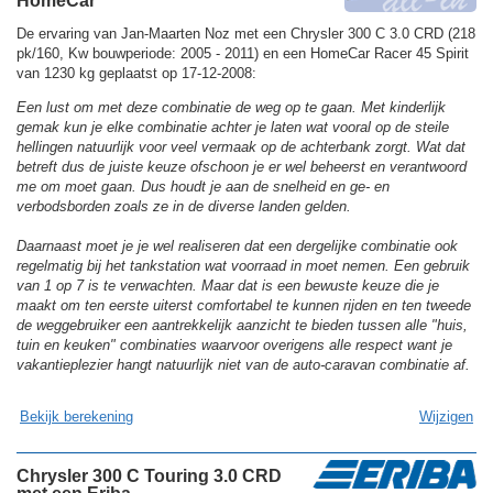
HomeCar
De ervaring van Jan-Maarten Noz met een Chrysler 300 C 3.0 CRD (218
pk/160, Kw bouwperiode: 2005 - 2011) en een HomeCar Racer 45 Spirit
van 1230 kg geplaatst op 17-12-2008:
Een lust om met deze combinatie de weg op te gaan. Met kinderlijk
gemak kun je elke combinatie achter je laten wat vooral op de steile
hellingen natuurlijk voor veel vermaak op de achterbank zorgt. Wat dat
betreft dus de juiste keuze ofschoon je er wel beheerst en verantwoord
me om moet gaan. Dus houdt je aan de snelheid en ge- en
verbodsborden zoals ze in de diverse landen gelden.
Daarnaast moet je je wel realiseren dat een dergelijke combinatie ook
regelmatig bij het tankstation wat voorraad in moet nemen. Een gebruik
van 1 op 7 is te verwachten. Maar dat is een bewuste keuze die je
maakt om ten eerste uiterst comfortabel te kunnen rijden en ten tweede
de weggebruiker een aantrekkelijk aanzicht te bieden tussen alle "huis,
tuin en keuken" combinaties waarvoor overigens alle respect want je
vakantieplezier hangt natuurlijk niet van de auto-caravan combinatie af.
Bekijk berekening
Wijzigen
Chrysler 300 C Touring 3.0 CRD