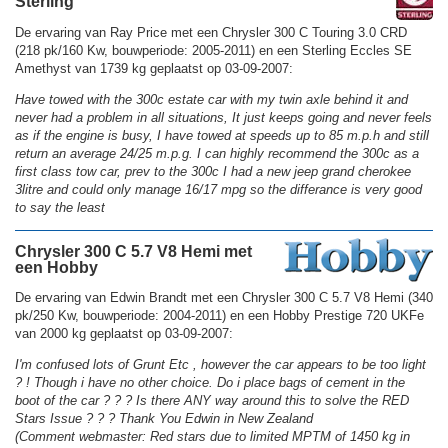
Sterling
De ervaring van Ray Price met een Chrysler 300 C Touring 3.0 CRD
(218 pk/160 Kw, bouwperiode: 2005-2011) en een Sterling Eccles SE
Amethyst van 1739 kg geplaatst op 03-09-2007:
Have towed with the 300c estate car with my twin axle behind it and
never had a problem in all situations, It just keeps going and never feels
as if the engine is busy, I have towed at speeds up to 85 m.p.h and still
return an average 24/25 m.p.g. I can highly recommend the 300c as a
first class tow car, prev to the 300c I had a new jeep grand cherokee
3litre and could only manage 16/17 mpg so the differance is very good
to say the least
Chrysler 300 C 5.7 V8 Hemi met
een Hobby
De ervaring van Edwin Brandt met een Chrysler 300 C 5.7 V8 Hemi (340
pk/250 Kw, bouwperiode: 2004-2011) en een Hobby Prestige 720 UKFe
van 2000 kg geplaatst op 03-09-2007:
I'm confused lots of Grunt Etc , however the car appears to be too light
? ! Though i have no other choice. Do i place bags of cement in the
boot of the car ? ? ? Is there ANY way around this to solve the RED
Stars Issue ? ? ? Thank You Edwin in New Zealand
(Comment webmaster: Red stars due to limited MPTM of 1450 kg in