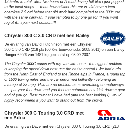
13.5mtrs in total. after two hours of A road driving felt like i just popped
to the local shops.... thats how brilliant this car is. did have a jeep
cherokee 2.5 crd before that did work hard compaired to the 300c crd
with the same caravan. if your tempted to by one go for it! you wont
regret it.. spain next season!!!!
Chrysler 300 C 3.0 CRD met een Bailey
De ervaring van David Hutchinson met een Chrysler
300 C 3.0 CRD (218 pk/160 Kw, bouwperiode: 2005-2011) en een Bailey
Ranger 620/6 van 1481 kg geplaatst op 03-09-2007:
The Chrysler 300C copes with my van with ease - the biggest problem
is keeping the speed down best use the cruise control ! We had a trip
from the North East of England to the Rhone alps in France, a round trip
of 1600 towing miles and the car performed brilliantly - returning an
average of 22 mpg. Hills are no problem as is overtaking on motorways
..... put your foot down and you feel the automatic box kick down a gear
and of you go. Best tow car I have had (and the best looking !), would
highly recommend if you want to stand out from the crowd.
Chrysler 300 C Touring 3.0 CRD met
een Adria
De ervaring van Dave met een Chrysler 300 C Touring 3.0 CRD (218