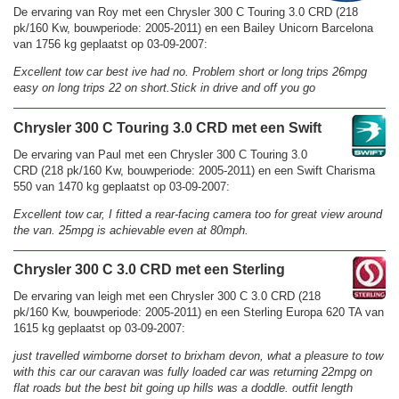
De ervaring van Roy met een Chrysler 300 C Touring 3.0 CRD (218
pk/160 Kw, bouwperiode: 2005-2011) en een Bailey Unicorn Barcelona
van 1756 kg geplaatst op 03-09-2007:
Excellent tow car best ive had no. Problem short or long trips 26mpg
easy on long trips 22 on short.Stick in drive and off you go
Chrysler 300 C Touring 3.0 CRD met een Swift
De ervaring van Paul met een Chrysler 300 C Touring 3.0
CRD (218 pk/160 Kw, bouwperiode: 2005-2011) en een Swift Charisma
550 van 1470 kg geplaatst op 03-09-2007:
Excellent tow car, I fitted a rear-facing camera too for great view around
the van. 25mpg is achievable even at 80mph.
Chrysler 300 C 3.0 CRD met een Sterling
De ervaring van leigh met een Chrysler 300 C 3.0 CRD (218
pk/160 Kw, bouwperiode: 2005-2011) en een Sterling Europa 620 TA van
1615 kg geplaatst op 03-09-2007:
just travelled wimborne dorset to brixham devon, what a pleasure to tow
with this car our caravan was fully loaded car was returning 22mpg on
flat roads but the best bit going up hills was a doddle. outfit length