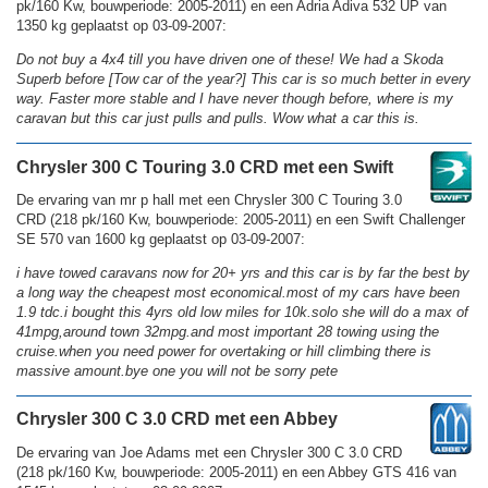
pk/160 Kw, bouwperiode: 2005-2011) en een Adria Adiva 532 UP van
1350 kg geplaatst op 03-09-2007:
Do not buy a 4x4 till you have driven one of these! We had a Skoda
Superb before [Tow car of the year?] This car is so much better in every
way. Faster more stable and I have never though before, where is my
caravan but this car just pulls and pulls. Wow what a car this is.
Chrysler 300 C Touring 3.0 CRD met een Swift
De ervaring van mr p hall met een Chrysler 300 C Touring 3.0
CRD (218 pk/160 Kw, bouwperiode: 2005-2011) en een Swift Challenger
SE 570 van 1600 kg geplaatst op 03-09-2007:
i have towed caravans now for 20+ yrs and this car is by far the best by
a long way the cheapest most economical.most of my cars have been
1.9 tdc.i bought this 4yrs old low miles for 10k.solo she will do a max of
41mpg,around town 32mpg.and most important 28 towing using the
cruise.when you need power for overtaking or hill climbing there is
massive amount.bye one you will not be sorry pete
Chrysler 300 C 3.0 CRD met een Abbey
De ervaring van Joe Adams met een Chrysler 300 C 3.0 CRD
(218 pk/160 Kw, bouwperiode: 2005-2011) en een Abbey GTS 416 van