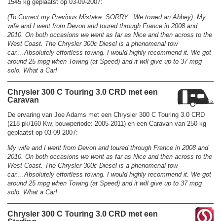
1545 kg geplaatst op 03-09-2007:
(To Correct my Previous Mistake..SORRY...We towed an Abbey). My
wife and I went from Devon and toured through France in 2008 and
2010. On both occasions we went as far as Nice and then across to the
West Coast. The Chrysler 300c Diesel is a phenomenal tow
car....Absolutely effortless towing. I would highly recommend it. We got
around 25 mpg when Towing (at Speed) and it will give up to 37 mpg
solo. What a Car!
Chrysler 300 C Touring 3.0 CRD met een
Caravan
De ervaring van Joe Adams met een Chrysler 300 C Touring 3.0 CRD
(218 pk/160 Kw, bouwperiode: 2005-2011) en een Caravan van 250 kg
geplaatst op 03-09-2007:
My wife and I went from Devon and toured through France in 2008 and
2010. On both occasions we went as far as Nice and then across to the
West Coast. The Chrysler 300c Diesel is a phenomenal tow
car....Absolutely effortless towing. I would highly recommend it. We got
around 25 mpg when Towing (at Speed) and it will give up to 37 mpg
solo. What a Car!
Chrysler 300 C Touring 3.0 CRD met een