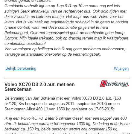
enorme gemak en comfort.
Gemiddeld verbruik ligt zo op 1 op 9 /1 op 10 en soms nog wel iets
zuiniger! Sterk afhankelijk van de rechtervoet dus. Ook solo rijden met
deze Zweed is en blijft een feestje. Het klopt dus wel: Volvo voor het
leven. Het is wel zaak om regelmatig de snelheid in de gaten te houden
(cruise control) want met deze combinatie ga je snel te hard
(bekeuringen). Ook met tegen/zijwind geeft de combinatie geen krimp.
Kortom: Mijn ideale trekauto, ook op drassig terrein mag ik vastgelopen
combinaties assisteren!
Van warmlopen op hellingen heb ik nog geen problemen ondervonden,
vanwege de standaard oliekoeler op de versnellingsbak.
Bekijk berekening
Wijzigen
Volvo XC70 D3 2.0 aut. met een
Sterckeman
De ervaring van Jan Bottema met een Volvo XC70 D3 2.0 aut. (163
pk/120, Kw bouwperiode: augustus 2011 - september 2013) en een
Sterckeman Alize 460 LJ van 1350 kg geplaatst op 17-05-2015:
Ik rij een Volvo XC 70, 2 liter 5 cilinder diesel, met een koppel van 400
n/m. Ik belaad mijn caravan tot ongeveer 1300 kg. De lading in de Volvo
bedraagt ca. 150 kg, beide personen wegen ook ongeveer 150 kg.