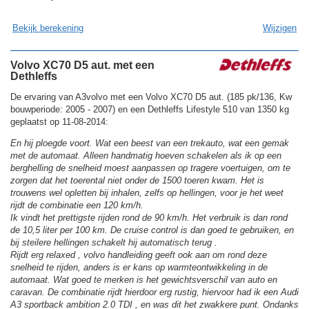
Bekijk berekening
Wijzigen
Volvo XC70 D5 aut. met een
Dethleffs
De ervaring van A3volvo met een Volvo XC70 D5 aut. (185 pk/136, Kw
bouwperiode: 2005 - 2007) en een Dethleffs Lifestyle 510 van 1350 kg
geplaatst op 11-08-2014:
En hij ploegde voort. Wat een beest van een trekauto, wat een gemak
met de automaat. Alleen handmatig hoeven schakelen als ik op een
berghelling de snelheid moest aanpassen op tragere voertuigen, om te
zorgen dat het toerental niet onder de 1500 toeren kwam. Het is
trouwens wel opletten bij inhalen, zelfs op hellingen, voor je het weet
rijdt de combinatie een 120 km/h.
Ik vindt het prettigste rijden rond de 90 km/h. Het verbruik is dan rond
de 10,5 liter per 100 km. De cruise control is dan goed te gebruiken, en
bij steilere hellingen schakelt hij automatisch terug .
Rijdt erg relaxed , volvo handleiding geeft ook aan om rond deze
snelheid te rijden, anders is er kans op warmteontwikkeling in de
automaat. Wat goed te merken is het gewichtsverschil van auto en
caravan. De combinatie rijdt hierdoor erg rustig, hiervoor had ik een Audi
A3 sportback ambition 2.0 TDI , en was dit het zwakkere punt. Ondanks