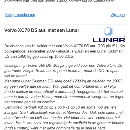
ervaringen van Van der Weide. Graag contact via de webmaster!?
Bekijk berekening
Wijzigen
Volvo XC70 D5 aut. met een Lunar
De ervaring van H. Volder met een Volvo XC70 D5 aut. (205 pk/151, Kw
bouwperiode: september 2009 - augustus 2011) en een Lunar Clubman
ES van 1450 kg geplaatst op 18-06-2015:
Onlangs mijn Volvo S60 D5, 163 pk ingeruild voor een Volvo XC70 D5
geartronic, 205pk. Beide auto's prima trekkers, maar de XC 70 spant
wel de kroon!
Met onze Lunar Clubman ES, leeg goed 1200 kg en beladen tot 1500?
kg geen vuiltje aan de lucht. Wat gaat dit comfortabel en makkelijk
(mede dankzij de voortreffelijke automaat) Toegegeven dat het verbruik
meer is dan de vorige Volvo, maar dit meerverbruik weegt niet op tegen
het enorme gemak en comfort.
Gemiddeld verbruik ligt zo op 1 op 9 /1 op 10 en soms nog wel iets
zuiniger! Sterk afhankelijk van de rechtervoet dus. Ook solo rijden met
deze Zweed is en blijft een feestje. Het klopt dus wel: Volvo voor het
leven. Het is wel zaak om regelmatig de snelheid in de gaten te houden
(cruise control) want met deze combinatie ga je snel te hard