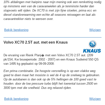
10% afdalingen met hairpins naar mijn mening ook een remketting nodig
op minstens een van de caravanwielen als je tenminste harder dan
stapvoets wilt rijden. De XC70 is met zijn fijne stoelen, prima ecc en
diesel standverwarming een echte all seasons reiswagen en laat als
caravantrekker niets te wensen over.
Bekijk berekening
Wijzigen
Volvo XC70 2.5T aut. met een Knaus
De ervaring van Rienk Planj� met een Volvo XC70 2.5T aut. (209
pk/154, Kw bouwperiode: 2002 - 2007) en een Knaus Sudwind 550 QS
van 1495 kg geplaatst op 09-09-2008:
Een prima combinatie. De hoogste versnelling is op een vlakke weg
goed te doen maar het mooiste is wel de 4 op de snelweg te gebruiken.
Op de autobanen is dan ook op de 5% hellingen de 100 goed vast te
houden. door de low pressure turbo blijft het toerental tussen 2500 en
3000 tpm met die snelheid. Dus erg relaxed rijden.
Bekijk berekening
Wijzigen