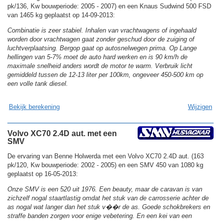
pk/136, Kw bouwperiode: 2005 - 2007) en een Knaus Sudwind 500 FSD
van 1465 kg geplaatst op 14-09-2013:
Combinatie is zeer stabiel. Inhalen van vrachtwagens of ingehaald
worden door vrachtwagen gaat zonder geschud door de zuiging of
luchtverplaatsing. Bergop gaat op autosnelwegen prima. Op Lange
hellingen van 5-7% moet de auto hard werken en is 90 km/h de
maximale snelheid anders wordt de motor te warm. Verbruik licht
gemiddeld tussen de 12-13 liter per 100km, ongeveer 450-500 km op
een volle tank diesel.
Bekijk berekening
Wijzigen
Volvo XC70 2.4D aut. met een
SMV
De ervaring van Benne Holwerda met een Volvo XC70 2.4D aut. (163
pk/120, Kw bouwperiode: 2002 - 2005) en een SMV 450 van 1080 kg
geplaatst op 16-05-2013:
Onze SMV is een 520 uit 1976. Een beauty, maar de caravan is van
zichzelf nogal staartlastig omdat het stuk van de carrosserie achter de
as nogal wat langer dan het stuk v��r de as. Goede schokbrekers en
straffe banden zorgen voor enige vebetering. En een kei van een