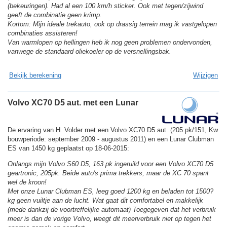
(bekeuringen). Had al een 100 km/h sticker. Ook met tegen/zijwind
geeft de combinatie geen krimp.
Kortom: Mijn ideale trekauto, ook op drassig terrein mag ik vastgelopen
combinaties assisteren!
Van warmlopen op hellingen heb ik nog geen problemen ondervonden,
vanwege de standaard oliekoeler op de versnellingsbak.
Bekijk berekening
Wijzigen
Volvo XC70 D5 aut. met een Lunar
De ervaring van H. Volder met een Volvo XC70 D5 aut. (205 pk/151, Kw
bouwperiode: september 2009 - augustus 2011) en een Lunar Clubman
ES van 1450 kg geplaatst op 18-06-2015:
Onlangs mijn Volvo S60 D5, 163 pk ingeruild voor een Volvo XC70 D5
geartronic, 205pk. Beide auto's prima trekkers, maar de XC 70 spant
wel de kroon!
Met onze Lunar Clubman ES, leeg goed 1200 kg en beladen tot 1500?
kg geen vuiltje aan de lucht. Wat gaat dit comfortabel en makkelijk
(mede dankzij de voortreffelijke automaat) Toegegeven dat het verbruik
meer is dan de vorige Volvo, weegt dit meerverbruik niet op tegen het