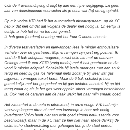
Ook de 4 wielaandrijving draagt bij aan een fijne wegligging. En geen
last van doorslippende voorwielen als je eens wat (te) stevig optrekt.
Op m'n vorige V70 had ik het automatisch niveausysteem, op de XC
heb ik dat niet omdat dat volgens de dealer niet nodig is. En eerlijk is
eerlijk: ik heb het tot nu toe niet gemist.
Ik heb geen (eerdere) ervaring met het Four-C active chassis.
In diverse testverslagen en rijervaringen lees je minder enthousiaste
verhalen over de geartronic. Mijn ervaringen zijn juist erg positief. Ik
vind de 6-bak adequaat reageren, zowel solo als met de caravan.
Onlangs reed ik een XC70 (vorig model) met 5-bak geartronic en die
vond ik minder adaptief. Schakelde bij ietsje meer gas met een snuk
terug en deed bij gas los helemaal niets zodat je bij weer wat gas
bijgeven, vermogen tekort komt. Maar de 6-bak schakel je heel
gemakkelijk met het gaspedaal en bij gas loslaten schakelt hij op tijd
terug zodat er, als je het gas weer oppakt, direct vermogen beschikbaar
is. Ook met de caravan aan de haak werkt het naar mijn smaak goed.
Het zitcomfort in de auto is uitstekend, in onze vorige V70 had mijn
vrouw op langere ritten al snel een kussentje in haar nek nodig
(overigens: Volvo heeft hier een echt goed zittend netkussentje voor
beschikbaar), maar in de XC taalt ze hier niet naar. Mede dankzij de
elektrische stoelverstelling met geheugen kun je de stoel perfect