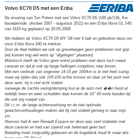
Volvo XC70 D5 met een Eriba
De ervaring van Ton Peters met een Volvo XC70 D5 (185 pk/136, Kw
bouwperiode: oktober 2007 - augustus 2011) en een Eriba Nova GL 540
van 1625 kg geplaatst op 20-05-2008:
We hebben de Volvo XC70 D5 MY '08 met 6 bak en gebruiken deze om
onze Eriba Nova 540 te trekken.
Door de 4wd hebben we ook op gravelwegen geen problemen met grip
(wij komen nog wel eens op "afgelegen" plaatsen)
Motorisch heeft de Volvo geen enkel probleem met deze toch zware
caravan en rijd je ook op lange hellingen zorgeloos naar boven.
Met een verbruik van ongeveer 14-15 per 100/km is ie niet heel zuinig
maar wij rijden dan ook 100-105 echte km/uur en daar zit het punt met
deze auto: hij is niet echt stabiel.
vanwege de zachte vering/demping kun je de auto met ��n hand al
redelijk heen en weer schudden daar komen de 16" 65-serie banden bij
die ook erg soepel zijn.
Dit i.c.m. de lange achteroverhang en de niet optimale
gewichtsverhoudingen maken dat hij niet stabiel genoeg is naar mijn
zin.
Hiervoor had ik een Renault Espace en deze was veel stabieler met
deze caravan en had van zijwind ook helemaal geen last.
Belading moet zorgvuldig gebeuren en de kogeldruk houd ik maar iets