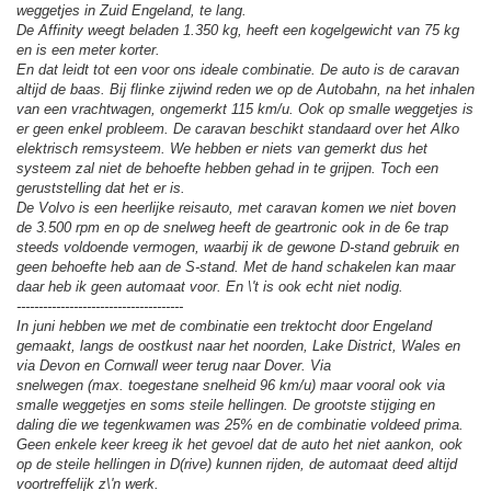
weggetjes in Zuid Engeland, te lang.
De Affinity weegt beladen 1.350 kg, heeft een kogelgewicht van 75 kg
en is een meter korter.
En dat leidt tot een voor ons ideale combinatie. De auto is de caravan
altijd de baas. Bij flinke zijwind reden we op de Autobahn, na het inhalen
van een vrachtwagen, ongemerkt 115 km/u. Ook op smalle weggetjes is
er geen enkel probleem. De caravan beschikt standaard over het Alko
elektrisch remsysteem. We hebben er niets van gemerkt dus het
systeem zal niet de behoefte hebben gehad in te grijpen. Toch een
geruststelling dat het er is.
De Volvo is een heerlijke reisauto, met caravan komen we niet boven
de 3.500 rpm en op de snelweg heeft de geartronic ook in de 6e trap
steeds voldoende vermogen, waarbij ik de gewone D-stand gebruik en
geen behoefte heb aan de S-stand. Met de hand schakelen kan maar
daar heb ik geen automaat voor. En \'t is ook echt niet nodig.
--------------------------------------
In juni hebben we met de combinatie een trektocht door Engeland
gemaakt, langs de oostkust naar het noorden, Lake District, Wales en
via Devon en Cornwall weer terug naar Dover. Via
snelwegen (max. toegestane snelheid 96 km/u) maar vooral ook via
smalle weggetjes en soms steile hellingen. De grootste stijging en
daling die we tegenkwamen was 25% en de combinatie voldeed prima.
Geen enkele keer kreeg ik het gevoel dat de auto het niet aankon, ook
op de steile hellingen in D(rive) kunnen rijden, de automaat deed altijd
voortreffelijk z\'n werk.