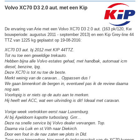
Volvo XC70 D3 2.0 aut. met een Kip
De ervaring van Arie met een Volvo XC70 D3 2.0 aut. (163 pk/120, Kw
bouwperiode: augustus 2011 - september 2013) en een Kip Grey-line 44
TTZ van 1225 kg geplaatst op 19-08-2016:
XC70 D3 aut. bj 2012 met KIP 44TTZ.
Tot nu toe een geweldige trekauto.
Hebben bijna alle Volvo estates gehad, met handbak, automaat icm
diesel, benzine, lpg.
Deze XC70 is tot nu toe de beste.
Merkt weinig van de caravan... Oppassen dus !
We gaan binnenkort de bergen in, eventueel pas ik de review daarna
nog aan.
Voorlopig is er niets op de auto aan te merken.
Hij heeft wel ACC, wat een uitvinding is dit! Ideaal met caravan.
Vorige week vertrokken eerst naar Luxemburg.
Al bij Apeldoorn kapotte turboslang. Grrr...
Deze na snelle service bij Volvo dealer vervangen. Top.
Daarna via Luik en st.Vith naar Diekirch.
Door een fout in de nav zaten we plots in Dld.
Toen maar binnendoor, hier goed de trekcapaciteit van de XC70 kunnen