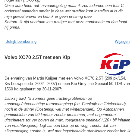
hoger aan (75-80 kg)
Onze auto heeft aut. niveauregeling maar ik zou iedereen een four-C
onderstel aanraden omdat je deze wat straffer kunt instellen al is dit
mijn gevoel erover en heb ik er geen ervaring mee.
Kortom: ik rijd voortaan iets rustiger met deze combinatie en dan loopt
hij prima.
Bekijk berekening
Wijzigen
Volvo XC70 2.5T met een Kip
De ervaring van Martin Kuijper met een Volvo XC70 2.5T (209 pk/154,
Kw bouwperiode: 2002 - 2007) en een Kip Grey-line Special 50 TDB van
1560 kg geplaatst op 30-11-2007:
Dankzij awd. ''s zomers geen tractie-problemen op
zanderige/steenachtige terrascampings (oa. Frankrijk en Griekenland)
noch in de winter (Oostenrijk wel met winterbanden). Op Autobahnen
gemiddelden van 90 km/uur zonder problemen, met ongemerkte
uitschieters tot ver boven de max. toegestane snelheid (120+ bij inhalen
van vrachtwagens). Ligt als een blok op de weg, zonder dat van
slingerneiging sprake is, wel met ingschakelde stabilisator zonder heb ik