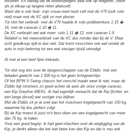
instellen. En handig dat de buitenspiegels daar ook op reageren, zeker
als je elkaar op langere ritten afwisselt.
Want dat is ook leuk: mijn vrouw reed nooit zelf met de V70 (ook solo
niet) maar met de XC rijdt ze met plezier.
Tot slot het verbruik: met de V70 haalde ik solo probleemloos 1:15 �
16, met de caravan 1:10 � 11.
De XC verbruikt wel wat meer: solo 1:11 � 12, met caravan 1:9.
Relatief is het meerverbruik van de XC dus minder dan bij de V. Maar
echt goedkoop rijdt-ie dus niet. Dat komt misschien ook wel omdat de
auto in mijn beleving tot een wat steviger rijstijl uitnodigt.
Al met al een heel fijne trekauto.
Tot slot nog iets over de rijeigenschappen van de Elddis: met een
beladen gewicht van 1.500 kg is het geen lichtgewichtje.
Of het BPW V-Swing chassis het verschil maakt weet ik niet, maar de
Elddis ligt minstens zo goed achter de auto als onze vorige caravan,
een Kip Greyline 44EKL. Ik had eigenlijk verwacht dat de Kip (lichter, en
een lange dissel) wat rustiger zou blijken.
Met de Elddis zit je al snel aan het maximum kogelgewicht van 100 kg,
waarmee hij dus perfect volgt.
Bij de Kip moest ik juist m'n best doen om een kogelgewicht van meer
dan 75 kg. te halen.
Voor een goed begrip: ik had geen klachten over de wegligging van de
Kip, je denkt alleen dat het niet beter kan dan Kip en dat is nou ook