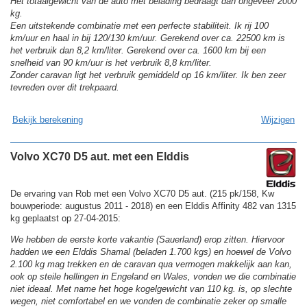
Het totaalgewicht van de auto met belading bedraagt dan ongeveer 2000
kg.
Een uitstekende combinatie met een perfecte stabiliteit. Ik rij 100
km/uur en haal in bij 120/130 km/uur. Gerekend over ca. 22500 km is
het verbruik dan 8,2 km/liter. Gerekend over ca. 1600 km bij een
snelheid van 90 km/uur is het verbruik 8,8 km/liter.
Zonder caravan ligt het verbruik gemiddeld op 16 km/liter. Ik ben zeer
tevreden over dit trekpaard.
Bekijk berekening
Wijzigen
Volvo XC70 D5 aut. met een Elddis
De ervaring van Rob met een Volvo XC70 D5 aut. (215 pk/158, Kw
bouwperiode: augustus 2011 - 2018) en een Elddis Affinity 482 van 1315
kg geplaatst op 27-04-2015:
We hebben de eerste korte vakantie (Sauerland) erop zitten. Hiervoor
hadden we een Elddis Shamal (beladen 1.700 kgs) en hoewel de Volvo
2.100 kg mag trekken en de caravan qua vermogen makkelijk aan kan,
ook op steile hellingen in Engeland en Wales, vonden we die combinatie
niet ideaal. Met name het hoge kogelgewicht van 110 kg. is, op slechte
wegen, niet comfortabel en we vonden de combinatie zeker op smalle