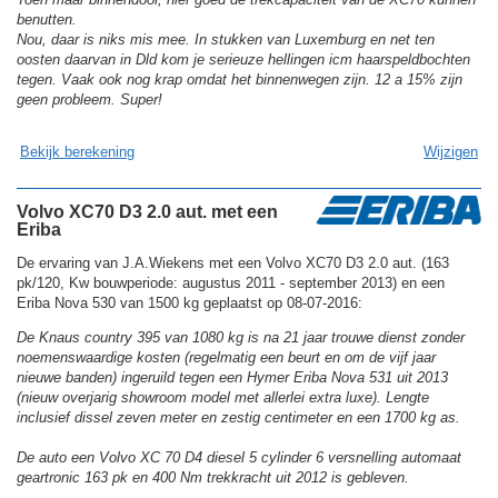
benutten.
Nou, daar is niks mis mee. In stukken van Luxemburg en net ten
oosten daarvan in Dld kom je serieuze hellingen icm haarspeldbochten
tegen. Vaak ook nog krap omdat het binnenwegen zijn. 12 a 15% zijn
geen probleem. Super!
Bekijk berekening
Wijzigen
Volvo XC70 D3 2.0 aut. met een
Eriba
De ervaring van J.A.Wiekens met een Volvo XC70 D3 2.0 aut. (163
pk/120, Kw bouwperiode: augustus 2011 - september 2013) en een
Eriba Nova 530 van 1500 kg geplaatst op 08-07-2016:
De Knaus country 395 van 1080 kg is na 21 jaar trouwe dienst zonder
noemenswaardige kosten (regelmatig een beurt en om de vijf jaar
nieuwe banden) ingeruild tegen een Hymer Eriba Nova 531 uit 2013
(nieuw overjarig showroom model met allerlei extra luxe). Lengte
inclusief dissel zeven meter en zestig centimeter en een 1700 kg as.
De auto een Volvo XC 70 D4 diesel 5 cylinder 6 versnelling automaat
geartronic 163 pk en 400 Nm trekkracht uit 2012 is gebleven.