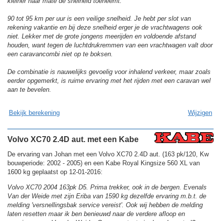
kleiner naar mate de snelheid toeneemt.
90 tot 95 km per uur is een veilige snelheid. Je hebt per slot van
rekening vakantie en bij deze snelheid erger je de vrachtwagens ook
niet. Lekker met de grote jongens meerijden en voldoende afstand
houden, want tegen de luchtdrukremmen van een vrachtwagen valt door
een caravancombi niet op te boksen.
De combinatie is nauwelijks gevoelig voor inhalend verkeer, maar zoals
eerder opgemerkt, is ruime ervaring met het rijden met een caravan wel
aan te bevelen.
Bekijk berekening
Wijzigen
Volvo XC70 2.4D aut. met een Kabe
De ervaring van Johan met een Volvo XC70 2.4D aut. (163 pk/120, Kw
bouwperiode: 2002 - 2005) en een Kabe Royal Kingsize 560 XL van
1600 kg geplaatst op 12-01-2016:
Volvo XC70 2004 163pk D5. Prima trekker, ook in de bergen. Evenals
Van der Weide met zijn Eriba van 1590 kg dezelfde ervaring m.b.t. de
melding 'versnellingsbak service vereist'. Ook wij hebben de melding
laten resetten maar ik ben benieuwd naar de verdere afloop en