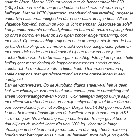
naar de Alpen. Met de 360's en vooral met de hangeschakelde 850
(140pk) die een veel te lange eindreductie heeft was het werken op
hellingen. Met de XC70 (geartronic; standaard niveauregeling) vergeet je
onder bijna alle omstandigheden dat je een caravan bij je hebt. Alleen
vlagerige kopwind, schuin op kop, is licht merkbaar. Autoroute du soleil
kun je onder normale omstandigheden en buiten de drukte vrijwel geheel
op cruise control en teller op 120 rijden zonder enige inspanning, ook
met wind. Op heuvelachtige trajecten en in de bergen rijd ik met de bak
op handschakeling. De D5-motor maakt een heel aangenaam geluid en
met open dak onder een bladerdek of bij een rotswand hoor je het
zachte fluiten van de turbo waste gate; prachtig. File rijden op een steile
helling gaat mede dankzij de koppelomvormer met speels gemak
zonder dat de mechaniek iets te lijden heeft. Ook manoeuvreren op
steile campings met gravelondergrond en natte grashellingen is een
aardigheid.
Dan de winterrreizen. Op de Autobahn tijdens sneeuwval heb je geen
last van wheelspin, wat een heel save gevoel geeft in vergelijking met
alleen voorwielaangedreven Volvo's. Ook hellingen bergop kun je altijd
met alleen winterbanden aan, voor mijn subjectief gevoel beter dan met
een voorwielaandrijver met kettingen. Bergaf heeft 4WD geen voordeel;
je bent helemaal afhankelijk van de kwaliteit van je banden en je ABS
i.c.m. de gewichtsverhouding van je combinatie. In mijn geval ben ik
dan blij met de relatief lichte Kip van 1200 kg. Voor steile lange
afdalingen in de Alpen moet je met caravan dus nog steeds rekening
houden met kettingen en i.t.t. wat wel beweerd wordt heb je op gladde