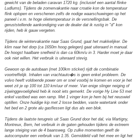
gewicht van de beladen caravan 1720 kg. (inclusief een aantal flinke
Ludlums). Tijdens de zomervakantie naar croatie kon de temperatuur
flink oplopen en verschenen zelfs de nodige waarschuwingen op het
paneel i.v.m. te hoge olietemperatuur in de versnellingsbak. De
geruststellende aankondiging van de dealer dat ik rustig in "d" kon
rijden, heb ik gauw vergeten.
Tijdens de wintervakantie naar Saas Grund, gaat het makkelijker. De
klim naar het dorp (ca 1650m hoog gelegen) gaat uiteraard in manual.
De hoogst haalbare snelheid is dan ca 60km/u in 3. Harder moet je daar
ook niet willen. Het verbruik is uiteraard stevig.
Gewoon op de autobaan (met 100km sticker) rijdt de combinatie
voortreffelijk. Inhalen van vrachtauto�s is geen enkel probleem. De
volvo heeft voldoende power om er snel voorbij te komen en voor je het
weet zit je op 100 tot 110 km/uur of meer. Van enige slinger neiging of
zijwinggevoeligheid heb ik nooit iets gemerkt. De vorige Hy Line 53 met
enkel vastbed was een ramp. Met 1 vinger kon je hem bij het neuswiel
optillen. Onze huidige kip met 2 losse bedden, vaste watertank onder
het bed en 2 grote alu gasflessen ligt dus als een blok.
Tijdens de laatste terugreis uit Saas Grund door het dal, via Martigny,
Montreux, Bern, het verbruik in de gaten gehouden tijdens de extreem
lange steiging van de 4 baansweg. Op zulke momenten geeft de
autocomputer een verbruik van 1:35. Gemiddeld valt het mee en ligt het