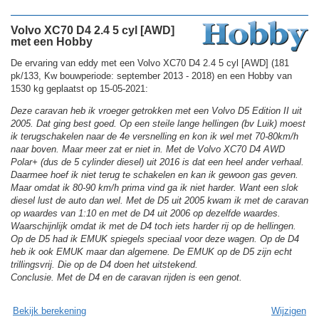
Volvo XC70 D4 2.4 5 cyl [AWD]
met een Hobby
De ervaring van eddy met een Volvo XC70 D4 2.4 5 cyl [AWD] (181
pk/133, Kw bouwperiode: september 2013 - 2018) en een Hobby van
1530 kg geplaatst op 15-05-2021:
Deze caravan heb ik vroeger getrokken met een Volvo D5 Edition II uit
2005. Dat ging best goed. Op een steile lange hellingen (bv Luik) moest
ik terugschakelen naar de 4e versnelling en kon ik wel met 70-80km/h
naar boven. Maar meer zat er niet in. Met de Volvo XC70 D4 AWD
Polar+ (dus de 5 cylinder diesel) uit 2016 is dat een heel ander verhaal.
Daarmee hoef ik niet terug te schakelen en kan ik gewoon gas geven.
Maar omdat ik 80-90 km/h prima vind ga ik niet harder. Want een slok
diesel lust de auto dan wel. Met de D5 uit 2005 kwam ik met de caravan
op waardes van 1:10 en met de D4 uit 2006 op dezelfde waardes.
Waarschijnlijk omdat ik met de D4 toch iets harder rij op de hellingen.
Op de D5 had ik EMUK spiegels speciaal voor deze wagen. Op de D4
heb ik ook EMUK maar dan algemene. De EMUK op de D5 zijn echt
trillingsvrij. Die op de D4 doen het uitstekend.
Conclusie. Met de D4 en de caravan rijden is een genot.
Bekijk berekening
Wijzigen