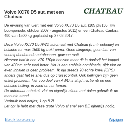
Volvo XC70 D5 aut. met een
Chateau
De ervaring van Gert met een Volvo XC70 D5 aut. (185 pk/136, Kw
bouwperiode: oktober 2007 - augustus 2011) en een Chateau Cantara
490 van 1500 kg geplaatst op 27-03-2017:
Deze Volvo XC70 D5 AWD automaat met Chateau (5 mtr opbouw) en
beladen tot max 1500 kg trekt prima. Geen slingertje, geen last van
voorbij denderende autobussen, gewoon rust!
Hiervoor had ik een V70 170pk benzine maar dit is dankzij het koppel
van 400nm echt veel beter. Het is een stabiele combinatie, rijdt vlot en
even inhalen is geen probleem. Ik rijd steeds 90 echte km/u (GPS)
anders gaat het te snel dus op cruisecontrol. Ook hellingen zijn geen
enkel probleem. Het voordeel van AWD is altijd tractie nb op een
schuine helling, in zand en nat terrein.
De automaat schakelt vlot en eigenlijk alleen met dalen gebruik ik de
manuele stand.
Verbruik heel netjes; 1 op 8,2!
Let op; je hebt met deze grote Volvo al snel een BE rijbewijs nodig.
Bekijk berekening
Wijzigen