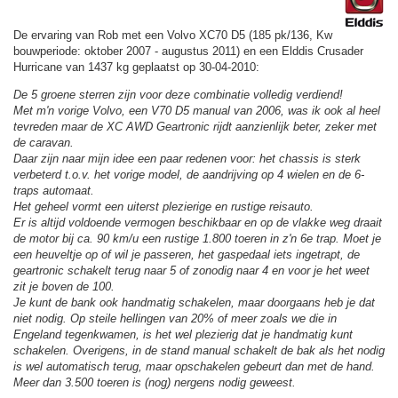
De ervaring van Rob met een Volvo XC70 D5 (185 pk/136, Kw
bouwperiode: oktober 2007 - augustus 2011) en een Elddis Crusader
Hurricane van 1437 kg geplaatst op 30-04-2010:
De 5 groene sterren zijn voor deze combinatie volledig verdiend!
Met m'n vorige Volvo, een V70 D5 manual van 2006, was ik ook al heel
tevreden maar de XC AWD Geartronic rijdt aanzienlijk beter, zeker met
de caravan.
Daar zijn naar mijn idee een paar redenen voor: het chassis is sterk
verbeterd t.o.v. het vorige model, de aandrijving op 4 wielen en de 6-
traps automaat.
Het geheel vormt een uiterst plezierige en rustige reisauto.
Er is altijd voldoende vermogen beschikbaar en op de vlakke weg draait
de motor bij ca. 90 km/u een rustige 1.800 toeren in z'n 6e trap. Moet je
een heuveltje op of wil je passeren, het gaspedaal iets ingetrapt, de
geartronic schakelt terug naar 5 of zonodig naar 4 en voor je het weet
zit je boven de 100.
Je kunt de bank ook handmatig schakelen, maar doorgaans heb je dat
niet nodig. Op steile hellingen van 20% of meer zoals we die in
Engeland tegenkwamen, is het wel plezierig dat je handmatig kunt
schakelen. Overigens, in de stand manual schakelt de bak als het nodig
is wel automatisch terug, maar opschakelen gebeurt dan met de hand.
Meer dan 3.500 toeren is (nog) nergens nodig geweest.