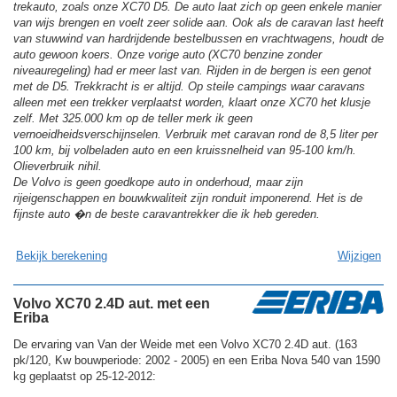
trekauto, zoals onze XC70 D5. De auto laat zich op geen enkele manier
van wijs brengen en voelt zeer solide aan. Ook als de caravan last heeft
van stuwwind van hardrijdende bestelbussen en vrachtwagens, houdt de
auto gewoon koers. Onze vorige auto (XC70 benzine zonder
niveauregeling) had er meer last van. Rijden in de bergen is een genot
met de D5. Trekkracht is er altijd. Op steile campings waar caravans
alleen met een trekker verplaatst worden, klaart onze XC70 het klusje
zelf. Met 325.000 km op de teller merk ik geen
vernoeidheidsverschijnselen. Verbruik met caravan rond de 8,5 liter per
100 km, bij volbeladen auto en een kruissnelheid van 95-100 km/h.
Olieverbruik nihil.
De Volvo is geen goedkope auto in onderhoud, maar zijn
rijeigenschappen en bouwkwaliteit zijn ronduit imponerend. Het is de
fijnste auto �n de beste caravantrekker die ik heb gereden.
Bekijk berekening
Wijzigen
Volvo XC70 2.4D aut. met een
Eriba
De ervaring van Van der Weide met een Volvo XC70 2.4D aut. (163
pk/120, Kw bouwperiode: 2002 - 2005) en een Eriba Nova 540 van 1590
kg geplaatst op 25-12-2012: