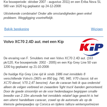
Kw bouwperiode: oktober 2007 - augustus 2011) en een Eriba Nova SL
580 van 1620 kg geplaatst op 24-12-2008:
Uitstekende combinatie! Onder alle omstandigheden geen enkel
probleem. Weggligging voortreffelijk.
Bekijk berekening
Wijzigen
Volvo XC70 2.4D aut. met een Kip
De ervaring van F. Smulders met een Volvo XC70 2.4D aut. (163
pk/120, Kw bouwperiode: 2002 - 2005) en een Kip Grey Line 50 van
1200 kg geplaatst op 21-10-2008:
De huidige Kip Grey Line rijd ik sinds 1986 met inmiddels 8
verschillende Volvo's (360's en 850 lpg; 740, 940, V70 classic tdi en
XC70 diesel; V70 2,4T benzine). Aan de caravan heb ik qua onderstel
alleen de velgen verbreed en zwaardere 'light truck'-banden gemonteerd.
Door de goede stroomlijn en de voor hedendaagse begrippen smalle
breedte van 2.10m alsmede het inmiddels relatief lage gewicht is het
een uiterst handelbare caravan, zowel op de autoroute als op de
kleinste geitenpaadjes op Corsica en tijdens talloze wintersportreizen