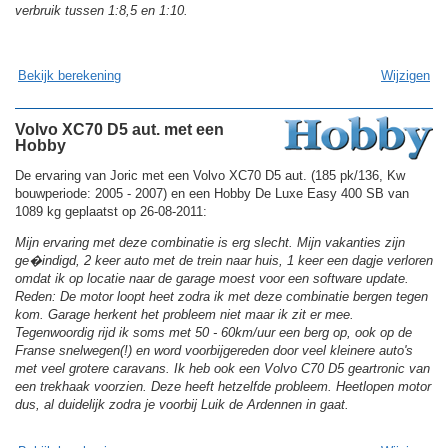
verbruik tussen 1:8,5 en 1:10.
Bekijk berekening
Wijzigen
Volvo XC70 D5 aut. met een
Hobby
De ervaring van Joric met een Volvo XC70 D5 aut. (185 pk/136, Kw
bouwperiode: 2005 - 2007) en een Hobby De Luxe Easy 400 SB van
1089 kg geplaatst op 26-08-2011:
Mijn ervaring met deze combinatie is erg slecht. Mijn vakanties zijn
ge�indigd, 2 keer auto met de trein naar huis, 1 keer een dagje verloren
omdat ik op locatie naar de garage moest voor een software update.
Reden: De motor loopt heet zodra ik met deze combinatie bergen tegen
kom. Garage herkent het probleem niet maar ik zit er mee.
Tegenwoordig rijd ik soms met 50 - 60km/uur een berg op, ook op de
Franse snelwegen(!) en word voorbijgereden door veel kleinere auto's
met veel grotere caravans. Ik heb ook een Volvo C70 D5 geartronic van
een trekhaak voorzien. Deze heeft hetzelfde probleem. Heetlopen motor
dus, al duidelijk zodra je voorbij Luik de Ardennen in gaat.