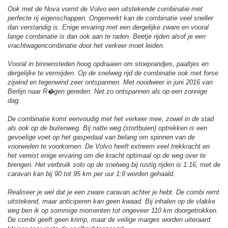
Ook met de Nova vormt de Volvo een uitstekende combinatie met
perfecte rij eigenschappen. Ongemerkt kan de combinatie veel sneller
dan verstandig is. Enige ervaring met een dergelijke zware en vooral
lange combinatie is dan ook aan te raden. Beetje rijden alsof je een
vrachtwagencombinatie door het verkeer moet leiden.
Vooral in binnensteden hoog opdraaien om stoeprandjes, paaltjes en
dergelijke te vermijden. Op de snelweg rijd de combinatie ook met forse
zijwind en tegenwind zeer ontspannen. Met noodweer in juni 2016 van
Berlijn naar R�gen gereden. Net zo ontspannen als op een zonnige
dag.
De combinatie komt eenvoudig met het verkeer mee, zowel in de stad
als ook op de buitenweg. Bij natte weg (stortbuien) optrekken is een
gevoelige voet op het gaspedaal van belang om spinnen van de
voorwielen te voorkomen. De Volvo heeft extreem veel trekkracht en
het vereist enige ervaring om die kracht optimaal op de weg over te
brengen. Het verbruik solo op de snelweg bij rustig rijden is 1:16, met de
caravan kan bij 90 tot 95 km per uur 1:9 worden gehaald.
Realiseer je wel dat je een zware caravan achter je hebt. De combi remt
uitstekend, maar anticiperen kan geen kwaad. Bij inhalen op de vlakke
weg ben ik op sommige momenten tot ongeveer 110 km doorgetrokken.
De combi geeft geen krimp, maar de veilige marges worden uiteraard