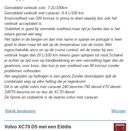
Gemiddeld verbruik solo: 7.2L/100km
Gemiddeld verbruik met caravan :9.4 L/100 km
Kruissnelheid van 100 km/uur is prima te doen waarbij dus ook het
verbruik acceptabel is.
Stabiliteit is goed bij vermelde snelheid,maar rijd je harder dan is het
relaxe gevoel wel weg.
Het rijden in de bergen en dan met name in spanje en portugal is heel
goed te doen maar let wel op de temperatuur van de motor, Met
ingeschakelde airco en op de cruise control, wil de meter bij een
verbruik hoger dan 20 L/100 km ineens gaan oplopen tot rood.Schakel
je echter op tijd over op handbediening en een versnelling lager dan de
geartronic voor koos, dan kun je een snelheid van 90 km/uur zonder
problemen volhouden.
Het wegrijden op hellingen is een genot.Zonder doorslippen rijdt de
combinatie weg op elke helling die je tegenkomt.
Dit is de vijfde volvo met caravan:240 benzine-740 diesel-V70 diesel-
S80T6 benzine en nu dus de XC70 diesel.
De fijnste en stabielste is de laatste volvo met caravan.
Bekijk berekening
Wijzigen
Volvo XC70 D5 met een Elddis