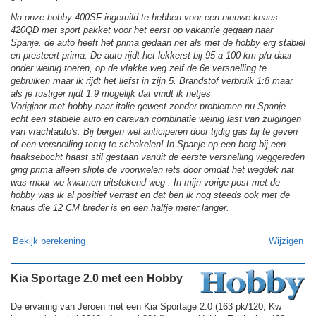
Na onze hobby 400SF ingeruild te hebben voor een nieuwe knaus
420QD met sport pakket voor het eerst op vakantie gegaan naar
Spanje. de auto heeft het prima gedaan net als met de hobby erg stabiel
en presteert prima. De auto rijdt het lekkerst bij 95 a 100 km p/u daar
onder weinig toeren, op de vlakke weg zelf de 6e versnelling te
gebruiken maar ik rijdt het liefst in zijn 5. Brandstof verbruik 1:8 maar
als je rustiger rijdt 1:9 mogelijk dat vindt ik netjes
Vorigjaar met hobby naar italie gewest zonder problemen nu Spanje
echt een stabiele auto en caravan combinatie weinig last van zuigingen
van vrachtauto's. Bij bergen wel anticiperen door tijdig gas bij te geven
of een versnelling terug te schakelen! In Spanje op een berg bij een
haaksebocht haast stil gestaan vanuit de eerste versnelling weggereden
ging prima alleen slipte de voorwielen iets door omdat het wegdek nat
was maar we kwamen uitstekend weg . In mijn vorige post met de
hobby was ik al positief verrast en dat ben ik nog steeds ook met de
knaus die 12 CM breder is en een halfje meter langer.
Bekijk berekening
Wijzigen
Kia Sportage 2.0 met een Hobby
De ervaring van Jeroen met een Kia Sportage 2.0 (163 pk/120, Kw