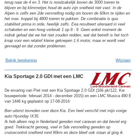
terug naar de 4 en 3. Het is noodzakelijk boven de 3000 toeren te
blijven en bij klimmetjes houd de auto zijn snelheid niet vast. In de
Alpen is zelfs een 2de versnelling nodig om boven de 60km te rijden en
het max. koppel bij 4800 toeren te pakken. De combinatie is qua
stabiliteit prima in orde, heerlijk zelfs. Eea resulteert uiteraard in veel
schakelen en een hoog verbruik 1 op 8 - 9. Geen enkel moment de
indruk gehad dat we het niet zouden redden, wat dat betreft is het toch
knap voor een relatief kleine geknepen 1.6 motor, maar er wordt veel
gevraagd en dat zonder problemen.
Bekijk berekening
Wijzigen
Kia Sportage 2.0 GDI met een LMC
De ervaring van Piet met een Kia Sportage 2.0 GDI (166 pk/122, Kw
bouwperiode: februari 2014 - december 2015) en een LMC Musica 490 E
van 1446 kg geplaatst op 17-08-2014:
Ben uiterst tevreden over deze Kia. Een heel verschil met mijn vorige
auto Hyunday IX35.
Ik heb alleen nog in Nederland gereden met caravan en dat beviel erg
goed. Trekkracht genoeg, veel in 5de versnelling gereden op
cruisecontrol snelheid rond 90km en deze bleef ook staan al ging ik