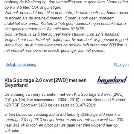
omhoog de Waalbrug op. 6de versnelling ook te gebruiken. Verbruik lag
op 9 a 9,5 liter. Ook al gunstiger.
Wat ook opviel dat het stil is in de auto, de radio hoeft niet harder gezet
te worden als de snelheid toenam. Sturen is ook geen probleem,
stabiliteit ook prima. Kortom ik heb geen aanmerkingen ondanks dat ik
niet gauw tevreden ben. Zie mijn post bij IX35.
Solo verbruik is 11,5 liter bij veel korte stukken 1 op 12 is haalbaar.
Volgend jaar naar Frankrijk, kijken wat hij dan doet. Mijn gevoel is goed.
Aanvulling: nu ik meer kilometers op de klok heb staan,rond 8000km is
het verbruik van benzine steeds gunstiger aan het worden.
Bekijk berekening
Wijzigen
Kia Sportage 2.0 cvvt [2WD] met een
Beyerland
De ervaring van jerry schouten met een Kia Sportage 2.0 cvvt [2WD]
(141 pk/104, Kw bouwperiode: 2004 - 2010) en een Beyerland Sprinter
420 TSF Sport van 1160 kg geplaatst op 31-07-2014:
ik ben benieuwd vandaag zafira 2.0 turbo bj 2008 ingeruild voor kia
sportage 2.0 i bj 2010 schijnt beter te zijn als trek auto want van 200
naar 141 pk is toch en groot gat we gaan het zien volgend jaar op
vakantie