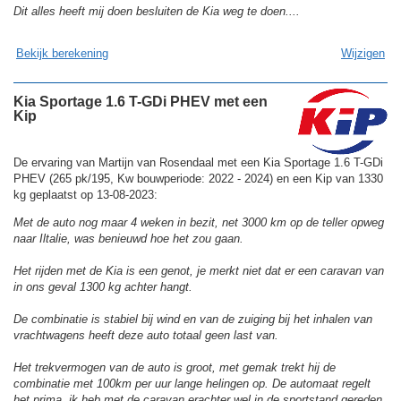
Dit alles heeft mij doen besluiten de Kia weg te doen....
Bekijk berekening
Wijzigen
Kia Sportage 1.6 T-GDi PHEV met een
Kip
De ervaring van Martijn van Rosendaal met een Kia Sportage 1.6 T-GDi
PHEV (265 pk/195, Kw bouwperiode: 2022 - 2024) en een Kip van 1330
kg geplaatst op 13-08-2023:
Met de auto nog maar 4 weken in bezit, net 3000 km op de teller opweg
naar Iltalie, was benieuwd hoe het zou gaan.
Het rijden met de Kia is een genot, je merkt niet dat er een caravan van
in ons geval 1300 kg achter hangt.
De combinatie is stabiel bij wind en van de zuiging bij het inhalen van
vrachtwagens heeft deze auto totaal geen last van.
Het trekvermogen van de auto is groot, met gemak trekt hij de
combinatie met 100km per uur lange helingen op. De automaat regelt
het prima, ik heb met de caravan erachter wel in de sportstand gereden,