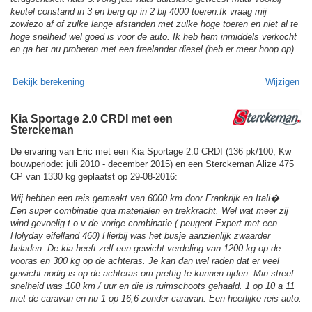
keutel constand in 3 en berg op in 2 bij 4000 toeren.Ik vraag mij
zowiezo af of zulke lange afstanden met zulke hoge toeren en niet al te
hoge snelheid wel goed is voor de auto. Ik heb hem inmiddels verkocht
en ga het nu proberen met een freelander diesel.(heb er meer hoop op)
Bekijk berekening
Wijzigen
Kia Sportage 2.0 CRDI met een
Sterckeman
De ervaring van Eric met een Kia Sportage 2.0 CRDI (136 pk/100, Kw
bouwperiode: juli 2010 - december 2015) en een Sterckeman Alize 475
CP van 1330 kg geplaatst op 29-08-2016:
Wij hebben een reis gemaakt van 6000 km door Frankrijk en Itali�.
Een super combinatie qua materialen en trekkracht. Wel wat meer zij
wind gevoelig t.o.v de vorige combinatie ( peugeot Expert met een
Holyday eifelland 460) Hierbij was het busje aanzienlijk zwaarder
beladen. De kia heeft zelf een gewicht verdeling van 1200 kg op de
vooras en 300 kg op de achteras. Je kan dan wel raden dat er veel
gewicht nodig is op de achteras om prettig te kunnen rijden. Min streef
snelheid was 100 km / uur en die is ruimschoots gehaald. 1 op 10 a 11
met de caravan en nu 1 op 16,6 zonder caravan. Een heerlijke reis auto.