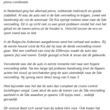
prima combinatie.
In Nederland ging het allemaal prima, voldoende trekkracht en goede
stabiliteit. Al was de auto niet in de 6de versnelling te krijgen, zowel niet
handmatig als via de automaat. De Kia springt meteen weer naar de 5de
versnelling. Dit is op zicht niet zo een groot probleem omdat het met het
geluid en de toeren prima uit de houden is. Verschil tussen de eco en
sport stand was er niet.
In de Belgische Ardennen aangekomen werd het verhaal wat anders. Bij
de eerste heuvel vond de Kia dat hij naar de derde versnelling moest
gaan. Met een snelheid van rond de 100km/pu maakt de auto dan
opeens (te) veel toeren. Eerlijk gezegd schrok ik ervan dat dit gebeurde.
Vervelende was dat de auto in eerste instantie niet naar een hogere
versnelling wilde. Na een lange tijd proberen handmatig (met de flippers
achter het stuur) op teschakelen ging de auto uiteindelijk naar de 5de
versnelling. Hij sprong eerst direct terug van 5 naar 3.
Heel bijzonder was het dat de auto dan compleet de cruise control
instellingen vergat. Leek alsof de auto de toeren van de 3de versnelling
aanhield in de 5de waardoor je opeens 130 kp/pu reed….redelijk
gevaarlijk.
Dit voorval deed zich vanaf toen bij iedere klim voor. Ook kwam het