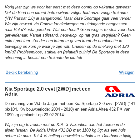
Vorig jaar zijn we voor het eerst met deze combi op vakantie geweest.
Dat de Biod een uiterst betrouwbare volger had onze vorige trekauto
(VW Passat 1.8) al aangetoond. Maar deze Sportage gaat veel verder.
We zijn bewust via Franse kronkelwegen en uitdagende bergpassen
naar Val d'Aosta gereden. Wat een feest! Geen weg is te steil voor deze
geweldenaar. Vanuit stilstand, heuvelop, op nat gras wegrijden? Geen
enkel problem. Zonder een krimp te geven komt de combinatie in
beweging en kom je waar je zijn wilt. Cruisen op de snelweg met 120
km/u? Probleemloos, stabiel en (relatief) zuinig! De Sportage in deze
uitvoering is beslist een trekauto bij uitstek.
Bekijk berekening
Wijzigen
Kia Sportage 2.0 cvvt [2WD] met een
Adria
De ervaring van WJ de Jager met een Kia Sportage 2.0 cvvt [2WD] (141
pk/104, Kw bouwperiode: 2004 - 2010) en een Adria Altea 432 PX van
1090 kg geplaatst op 23-02-2014:
Wij zijn erg tevreden met de KIA. 3 Vakanties aan het toeren in de
alpen landen. De Adria Unica 431 DD max 1100 kg ligt als een huis
achter de auto. Tot 4 % helling nauwelijks schakelen. Daarboven tijdig