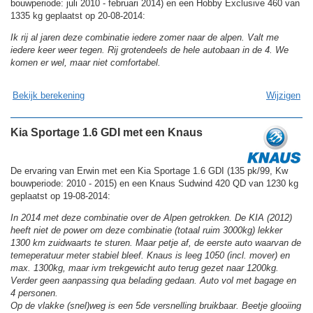
bouwperiode: juli 2010 - februari 2014) en een Hobby Exclusive 460 van
1335 kg geplaatst op 20-08-2014:
Ik rij al jaren deze combinatie iedere zomer naar de alpen. Valt me
iedere keer weer tegen. Rij grotendeels de hele autobaan in de 4. We
komen er wel, maar niet comfortabel.
Bekijk berekening
Wijzigen
Kia Sportage 1.6 GDI met een Knaus
De ervaring van Erwin met een Kia Sportage 1.6 GDI (135 pk/99, Kw
bouwperiode: 2010 - 2015) en een Knaus Sudwind 420 QD van 1230 kg
geplaatst op 19-08-2014:
In 2014 met deze combinatie over de Alpen getrokken. De KIA (2012)
heeft niet de power om deze combinatie (totaal ruim 3000kg) lekker
1300 km zuidwaarts te sturen. Maar petje af, de eerste auto waarvan de
temeperatuur meter stabiel bleef. Knaus is leeg 1050 (incl. mover) en
max. 1300kg, maar ivm trekgewicht auto terug gezet naar 1200kg.
Verder geen aanpassing qua belading gedaan. Auto vol met bagage en
4 personen.
Op de vlakke (snel)weg is een 5de versnelling bruikbaar. Beetje glooiing