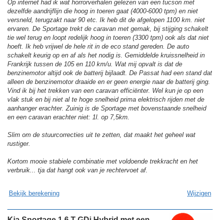
Op internet had ik wat horrorverhalen gelezen van een tucson met
dezelfde aandrijflijn die hoog in toeren gaat (4000-6000 tpm) en niet
versneld, terugzakt naar 90 etc. Ik heb dit de afgelopen 1100 km. niet
ervaren. De Sportage trekt de caravan met gemak, bij stijging schakelt
tie wel terug en loopt redelijk hoog in toeren (3300 tpm) ook als dat niet
hoeft. Ik heb vrijwel de hele rit in de eco stand gereden. De auto
schakelt keurig op en af als het nodig is. Gemiddelde kruissnelheid in
Frankrijk tussen de 105 en 110 km/u. Wat mij opvalt is dat de
benzinemotor altijd ook de batterij bijlaadt. De Passat had een stand dat
alleen de benzinemotor draaide en er geen energie naar de batterij ging.
Vind ik bij het trekken van een caravan efficiënter. Wel kun je op een
vlak stuk en bij niet al te hoge snelheid prima elektrisch rijden met de
aanhanger erachter. Zuinig is de Sportage met bovenstaande snelheid
en een caravan erachter niet: 1l. op 7,5km.
Slim om de stuurcorrecties uit te zetten, dat maakt het geheel wat
rustiger.
Kortom mooie stabiele combinatie met voldoende trekkracht en het
verbruik... tja dat hangt ook van je rechtervoet af.
Bekijk berekening
Wijzigen
Kia Sportage 1.6 T-GDi Hybrid met een