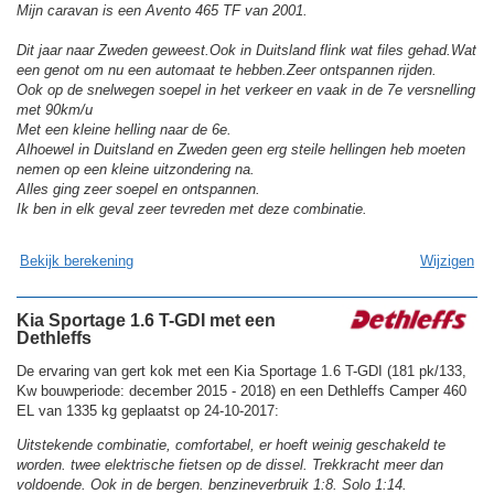
Mijn caravan is een Avento 465 TF van 2001.
Dit jaar naar Zweden geweest.Ook in Duitsland flink wat files gehad.Wat
een genot om nu een automaat te hebben.Zeer ontspannen rijden.
Ook op de snelwegen soepel in het verkeer en vaak in de 7e versnelling
met 90km/u
Met een kleine helling naar de 6e.
Alhoewel in Duitsland en Zweden geen erg steile hellingen heb moeten
nemen op een kleine uitzondering na.
Alles ging zeer soepel en ontspannen.
Ik ben in elk geval zeer tevreden met deze combinatie.
Bekijk berekening
Wijzigen
Kia Sportage 1.6 T-GDI met een
Dethleffs
De ervaring van gert kok met een Kia Sportage 1.6 T-GDI (181 pk/133,
Kw bouwperiode: december 2015 - 2018) en een Dethleffs Camper 460
EL van 1335 kg geplaatst op 24-10-2017:
Uitstekende combinatie, comfortabel, er hoeft weinig geschakeld te
worden. twee elektrische fietsen op de dissel. Trekkracht meer dan
voldoende. Ook in de bergen. benzineverbruik 1:8. Solo 1:14.