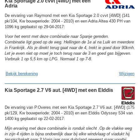
Kia Sportage 2.0 cvvt [4WD] met een
Adria
De ervaring van Raymond met een Kia Sportage 2.0 cvvt [4WD] (141
pk/104, Kw bouwperiode: 2004 - 2010) en een Adria Altea 430 PH van
1096 kg geplaatst op 29-04-2017:
Voor het eerst met deze combinatie naar Spanje gereden.
Combinatie ligt goed op de weg. Hellingen de 1e al na Luik en meerdere
in Frankrijk. Als je direkt terug gaat naar de 4, trekt ie goed door 90kmh.
Let je even niet op moet je toch terug naar de 3 en goed gas bijgeven.
Verbruik 1 op 5,5 km op LPG. Normaal 1 op 7-8.
Bekijk berekening
Wijzigen
Kia Sportage 2.7 V6 aut. [4WD] met een Elddis
De ervaring van P.Overes met een Kia Sportage 2.7 V6 aut. [4WD] (175
pk/129, Kw bouwperiode: 2004 - 2010) en een Elddis Odyssey 534 van
1400 kg geplaatst op 22-02-2017:
Mijn ervaring met deze combinatie is ronduit slecht .Op de vlakke weg
in zijn 4 rijden is bijna ondoenlijk daar bij elke windvlaag of viadukt hij
terugschakelt naar 3.Vorig jaar naar duitsland geweest maar voorbij