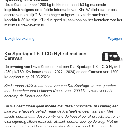
Deze Kia mag maar 1200 kg trekken en heeft 50 kg maximale
kogeldruk volgens de officiële informatie van Kia. Wellicht dat er ook
andere versies zijn? Bij een hoger trekgewicht zal de maximale
kogeldruk 80 kg zijn. Kijk dus goed bij aankoop op het kenteken wat het
maximaal trekgewicht is.
Bekijk berekening
Wijzigen
Kia Sportage 1.6 T-GDi Hybrid met een
Caravan
De ervaring van Dave Koomen met een Kia Sportage 1.6 T-GDi Hybrid
(230 pk/169, Kw bouwperiode: 2022 - 2024) en een Caravan van 1200
kg geplaatst op 21-05-2023:
Sinds maart 2023 in het bezit van een Kia Sportage. In mei gereden
met daarachter een belanden Knaus van 1200 kilo. zowel voor als
achterop de Knaus een fiets.
De Kia heeft totaal geen moeite met deze combinatie. In Limburg een
paar korte heuvels gehad, maar de Kia heeft er geen last van. Met
speels gemak gaat deze combinatie de heuvel op, of er niets achter zit.
Qua rijgedrag alleen maar lof. Stabiel, comfortabel op de weg. Met de
accu van het hybridensystheem ging alles ook goed. Kia regelt die