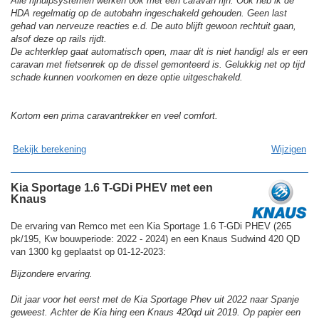
Alle rijhulpsystemen werken ook met een caravan fijn. Ook heb ik de
HDA regelmatig op de autobahn ingeschakeld gehouden. Geen last
gehad van nerveuze reacties e.d. De auto blijft gewoon rechtuit gaan,
alsof deze op rails rijdt.
De achterklep gaat automatisch open, maar dit is niet handig! als er een
caravan met fietsenrek op de dissel gemonteerd is. Gelukkig net op tijd
schade kunnen voorkomen en deze optie uitgeschakeld.
Kortom een prima caravantrekker en veel comfort.
Bekijk berekening
Wijzigen
Kia Sportage 1.6 T-GDi PHEV met een
Knaus
De ervaring van Remco met een Kia Sportage 1.6 T-GDi PHEV (265
pk/195, Kw bouwperiode: 2022 - 2024) en een Knaus Sudwind 420 QD
van 1300 kg geplaatst op 01-12-2023:
Bijzondere ervaring.
Dit jaar voor het eerst met de Kia Sportage Phev uit 2022 naar Spanje
geweest. Achter de Kia hing een Knaus 420qd uit 2019. Op papier een