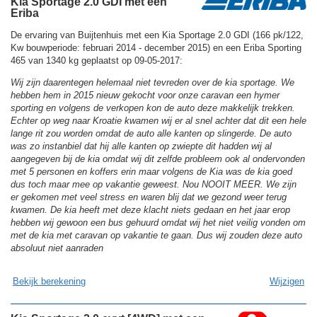
Kia Sportage 2.0 GDI met een
Eriba
De ervaring van Buijtenhuis met een Kia Sportage 2.0 GDI (166 pk/122,
Kw bouwperiode: februari 2014 - december 2015) en een Eriba Sporting
465 van 1340 kg geplaatst op 09-05-2017:
Wij zijn daarentegen helemaal niet tevreden over de kia sportage. We
hebben hem in 2015 nieuw gekocht voor onze caravan een hymer
sporting en volgens de verkopen kon de auto deze makkelijk trekken.
Echter op weg naar Kroatie kwamen wij er al snel achter dat dit een hele
lange rit zou worden omdat de auto alle kanten op slingerde. De auto
was zo instanbiel dat hij alle kanten op zwiepte dit hadden wij al
aangegeven bij de kia omdat wij dit zelfde probleem ook al ondervonden
met 5 personen en koffers erin maar volgens de Kia was de kia goed
dus toch maar mee op vakantie geweest. Nou NOOIT MEER. We zijn
er gekomen met veel stress en waren blij dat we gezond weer terug
kwamen. De kia heeft met deze klacht niets gedaan en het jaar erop
hebben wij gewoon een bus gehuurd omdat wij het niet veilig vonden om
met de kia met caravan op vakantie te gaan. Dus wij zouden deze auto
absoluut niet aanraden
Bekijk berekening
Wijzigen