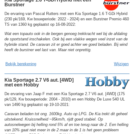
Burstner
De ervaring van Pascal Rutters met een Kia Sportage 1.6 T-GDi Hybrid
(230 pk/169, Kw bouwperiode: 2022 - 2024) en een Burstner Premio 460
TS van 1360 kg geplaatst op 16-08-2022:
Wat een topauto ook in de bergen genoeg trekkracht wel bij de afdaling
de sportstand inschakelen. Ook bij een vlakke wegen veel inzet van de
hybride stand. De caravan zit er goed achter we goed beladen. Bij wind
heeft de burstner wel last van. Maar niet onprettig.
Bekijk berekening
Wijzigen
Kia Sportage 2.7 V6 aut. [4WD]
met een Hobby
De ervaring van Jaap F met een Kia Sportage 2.7 V6 aut. [4WD] (175
pk/129, Kw bouwperiode: 2004 - 2010) en een Hobby De Luxe 540 UL
van 1490 kg geplaatst op 19-10-2021:
Caravan beladen tot ong. 1600kg. Auto op LPG. De Kia trekt dit geheel
uitstekend. Kruissnelheid ~95km/h, rijdt goed stabiel. Op
autosnelwegen bij helling rond 5% af en toe terug naar de 2. Een helling
van 10% gaat niet meer in de 2 maar in de 1 is het geen probleem