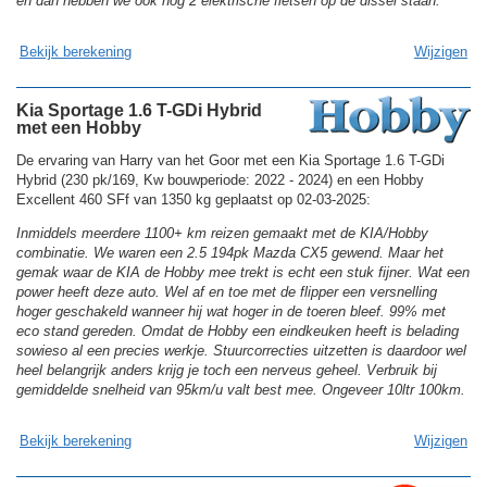
en dan hebben we ook nog 2 elektrische fietsen op de dissel staan.
Bekijk berekening
Wijzigen
Kia Sportage 1.6 T-GDi Hybrid
met een Hobby
De ervaring van Harry van het Goor met een Kia Sportage 1.6 T-GDi
Hybrid (230 pk/169, Kw bouwperiode: 2022 - 2024) en een Hobby
Excellent 460 SFf van 1350 kg geplaatst op 02-03-2025:
Inmiddels meerdere 1100+ km reizen gemaakt met de KIA/Hobby
combinatie. We waren een 2.5 194pk Mazda CX5 gewend. Maar het
gemak waar de KIA de Hobby mee trekt is echt een stuk fijner. Wat een
power heeft deze auto. Wel af en toe met de flipper een versnelling
hoger geschakeld wanneer hij wat hoger in de toeren bleef. 99% met
eco stand gereden. Omdat de Hobby een eindkeuken heeft is belading
sowieso al een precies werkje. Stuurcorrecties uitzetten is daardoor wel
heel belangrijk anders krijg je toch een nerveus geheel. Verbruik bij
gemiddelde snelheid van 95km/u valt best mee. Ongeveer 10ltr 100km.
Bekijk berekening
Wijzigen