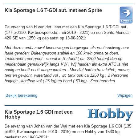
Kia Sportage 1.6 T-GDI aut. met een Sprite
De ervaring van H van der Laan met een Kia Sportage 1.6 T-GDI aut.
(177 pk/130, Kw bouwperiode: mei 2019 - 2021) en een Sprite Mondial
420 SE van 1250 kg geplaatst op 13-06-2021:
Met deze combi zowel binnenwegen bergwegen als veel snelweg naar
Italië gereden. Buitengewoon stabiel en 100 km/h prima te doen.
Trekkracht zeer groot , vooral in S stand ( ca. 2200 toeren) dan op
middenbaan gemakkelijk langs VW . Wij hadden als extra ATC is niet
nodig en heeft nooit aangesproken . Mondial had extra’s luifel , mover,
tent en gewicht, watertand vol , wc tank ook ca 1250 kg . 2 Personen
bagage , koelbox vol ( 25 kg) en hond ( 30 kg) . Zeer tevreden
Bekijk berekening
Wijzigen
Kia Sportage 1.6 GDI met een
Hobby
De ervaring van Johan van der Wal met een Kia Sportage 1.6 GDI (135
pk/99, Kw bouwperiode: 2010 - 2015) en een Hobby van 1530 kg
geplaatst op 19-05-2021: