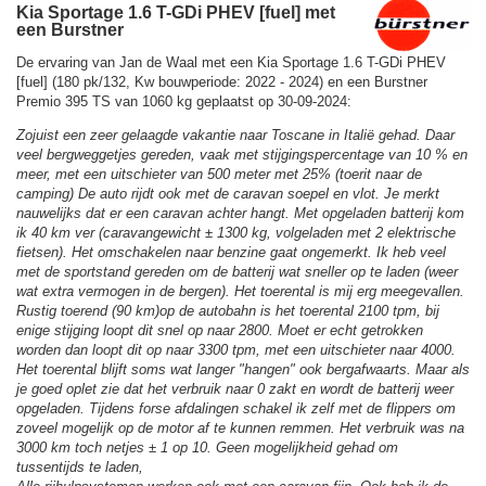
Kia Sportage 1.6 T-GDi PHEV [fuel] met
een Burstner
De ervaring van Jan de Waal met een Kia Sportage 1.6 T-GDi PHEV
[fuel] (180 pk/132, Kw bouwperiode: 2022 - 2024) en een Burstner
Premio 395 TS van 1060 kg geplaatst op 30-09-2024:
Zojuist een zeer gelaagde vakantie naar Toscane in Italië gehad. Daar
veel bergweggetjes gereden, vaak met stijgingspercentage van 10 % en
meer, met een uitschieter van 500 meter met 25% (toerit naar de
camping) De auto rijdt ook met de caravan soepel en vlot. Je merkt
nauwelijks dat er een caravan achter hangt. Met opgeladen batterij kom
ik 40 km ver (caravangewicht ± 1300 kg, volgeladen met 2 elektrische
fietsen). Het omschakelen naar benzine gaat ongemerkt. Ik heb veel
met de sportstand gereden om de batterij wat sneller op te laden (weer
wat extra vermogen in de bergen). Het toerental is mij erg meegevallen.
Rustig toerend (90 km)op de autobahn is het toerental 2100 tpm, bij
enige stijging loopt dit snel op naar 2800. Moet er echt getrokken
worden dan loopt dit op naar 3300 tpm, met een uitschieter naar 4000.
Het toerental blijft soms wat langer "hangen" ook bergafwaarts. Maar als
je goed oplet zie dat het verbruik naar 0 zakt en wordt de batterij weer
opgeladen. Tijdens forse afdalingen schakel ik zelf met de flippers om
zoveel mogelijk op de motor af te kunnen remmen. Het verbruik was na
3000 km toch netjes ± 1 op 10. Geen mogelijkheid gehad om
tussentijds te laden,