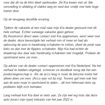
voor dat dit na de klim bleef aanhouden. De Kia kwam niet uit 3de
versnelling in afdaling of vlakke weg en reed dus vrolijk met hele hoge
toeren door.
Op de terugweg dezelfde ervaring.
Tijdens de vakantie al een mail naar mijn Kia dealer gestuurd met dit
hele verhaal. Echter vanwege vakantie geen gehoor.
Bij thuiskomst direct weer contact met Kia opgenomen, eerst weer met
de dealer, deze bevestigde het verhaal min of meer en had als
oplossing de auto in handmatig schakelen te zetten, ofwel de pook naar
links en dan met de flippers schakelen. Mijn Kia had echter de
draaiknop dus daar was handmatig schakelen niet mogelijk. Probeer de
sportstand eens zei men....
Op advies van de dealer contact opgenomen met Kia Nederland. Na het
verhaal te hebben uitgelegd, schreven ze doodleuk terug dat het een
producteigenschap is. Als de accu leeg is moet de benzine motor het
alleen doen zei men. (Accu was vol bij mij). Tevens gaf men ook hier
aan de auto maar in sportstand te rijden….dit lost helemaal niets op,
probleem blijft zich herhalen.
Lang verhaal kort Kia doet er niets aan. Ze zijn wel erg trots dat deze
auto (exact mijn type) trekauto van het jaar 2022 is.