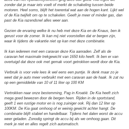
zonder dat je maar iets voelt of merkt de schakeling tussen beide
motoren. Heel soms, blijft het toerental wat aan de hogen kant. Lijkt wel
of de Kia twijfelt om op te schakelen. Geeft je meer of minder gas, dan
past de Kia razendsnel alles weer aan.
Gezien de ervaring welke ik nu heb met deze Kia en de Knaus, ben ik
gerust voor de zomer. Ik kan mij niet voorstellen dat er bergen zijn,
waar ik tijdens de vakantie niet op kan met deze combinatie.
Ik kan iedereen met een caravan deze Kia aanraden. Zelf als de
caravan het maximale trekgewicht van 1650 kilo heeft. Ik ben er van
overtuigd dat deze ook met gemak voort getrokken wordt door de Kia.
Verbruik is voor vele lees ik wel eens een puntje. Ik denk maar zo je
weet dat je auto meer verbruikt met een caravan aan de haak. Ik zat nu
op een gemiddelde van 10 of 11 liter op 100 KM
Vertrokken naar onze bestemming, Pag in Kroatië. De Kia heeft zich
mega goed bewezen door de bergen heen. Rijden in de sportstand,
geeft 1 een rustige motor en is nog zuiniger ook. Rij dan 12 liter op
100KM. De Kia gaat omhoog of er weinig gewicht achter hangt. De
combinatie blijft stabiel en handelbaar. Tijdens het dalen worst de accu
weer geladen. Zonodig springt de accu bij als we omhoog gaan. Dit
merk je niet en alles regelt zich automatisch.