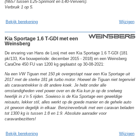
(N657 tussen E25-Sprimont en E40-Verviers).
Verbruik 1 op 5.
Bekijk berekening
Wijzigen
Kia Sportage 1.6 T-GDI met een
Weinsberg
De ervaring van Hans de Looij met een Kia Sportage 1.6 T-GDI (181
pk/133, Kw bouwperiode: december 2015 - 2018) en een Weinsberg
CaraOne 450 FU van 1200 kg geplaatst op 30-08-2021:
Na een VW Tiguan met 150 pk overgestapt naar een Kia Sportage uit
2017 met de sterke 181 pk turbo motor. Hoewel de Tiguan niet tegenviel
als caravantrekker is dit andere koek. Je hebt onder alle
omstandigheden veel power over en de Kia kun je op de snelweg
heerlijk in z’n 5 rijden. Sowieso is de Kia Sportage een geweldige
reisauto, lekker stil, alles werkt op de goede manier en de gehele auto
zit gewoon degelijk in elkaar. Benzineverbruik met een caravan beladen
tot 1300 kg is tussen 1:8 en 1:9. Absolute aanrader voor
caravanbezitters!
Bekijk berekening
Wijzigen