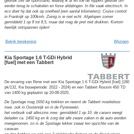
gebruik zelf de sportstand, waarbij ik af en toe de flippers gebruik om
eerder terug te schakelen en forse afdalingen. In file vaak electrisch. In
eco doet hij dat ook op snelheid (een aantal kilometers). Cruise control
in Frankrijk op 100kmh. Zuinig is ie niet echt. Afgelopen zomer
gemiddeld 1 op 8 tot 8,5, maar dat mag de pret niet drukken. Kortom
heerlijk ontspannen rijden!
Bekijk berekening
Wijzigen
Kia Sportage 1.6 T-GDi Hybrid
[fuel] met een Tabbert
De ervaring van Rene met een Kia Sportage 1.6 T-GDi Hybrid [fuel] (180
pk/132, Kw bouwperiode: 2022 - 2024) en een Tabbert Rossini 450 TD
van 1400 kg geplaatst op 20-08-2025:
De Sportage mag 1650 kg trekken en neemt de Tabbert moeiteloos
mee. ook in Oostenrijk en in de Pyreneeën.
het verbruik valt alleszins mee. gemiddeld 1 op 10. de caravn weegt
beladen ca. 1450 kg en ik zorg dat alle zware zaken in de auto worden
meegenomen. zo is de Sportage lekker zwaar ten opzichte van de
caravan.